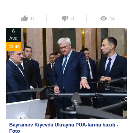
thumb_up
thumb_down

0
0
14
6
Avq
11:40
Bayramov Kiyevdə Ukrayna PUA-larına baxdı -
Foto