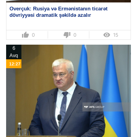
Overçuk: Rusiya və Ermənistanın ticarət
dövriyyəsi dramatik şəkildə azalır
thumb_up
thumb_down

0
0
15
6
Avq
12:27