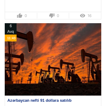
thumb_up
thumb_down

0
0
16
6
Avq
11:43
Azərbaycan nefti 91 dollara satılıb