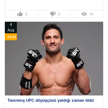
thumb_up
thumb_down

0
0
14
4
Avq
14:23
Tanınmış UFC döyüşçüsü yatdığı zaman öldü