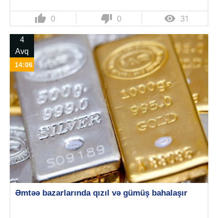
thumb_up
thumb_down

0
0
31
4
Avq
14:06
Əmtəə bazarlarında qızıl və gümüş bahalaşır