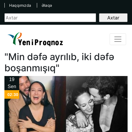
Haqqımızda
Əlaqə
"Min dəfə ayrılıb, iki dəfə
boşanmışıq"
19
Sen
02:30