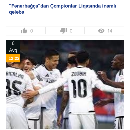
"Fənərbağça"dan Çempionlar Liqasında inamlı
qələbə
thumb_up
thumb_down

0
0
14
6
Avq
12:22