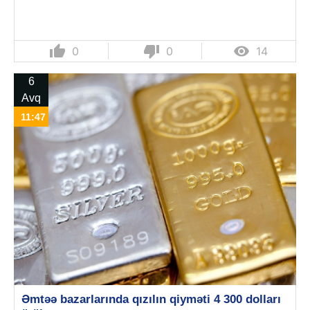
thumb_up
thumb_down

0
0
14
6
Avq
11:47
Əmtəə bazarlarında qızılın qiyməti 4 300 dolları