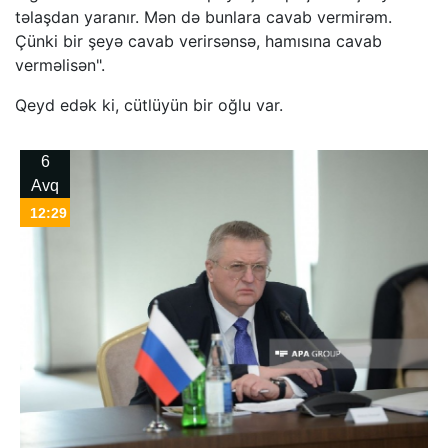
təlaşdan yaranır. Mən də bunlara cavab vermirəm.
Çünki bir şeyə cavab verirsənsə, hamısına cavab
verməlisən".
Qeyd edək ki, cütlüyün bir oğlu var.
6
Avq
12:29