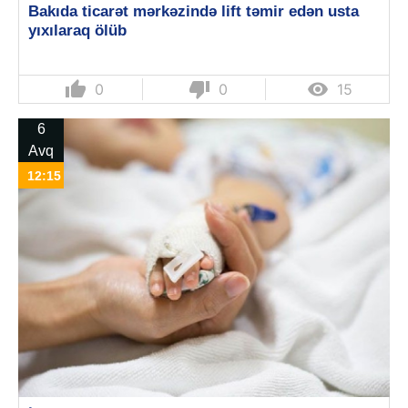
Bakıda ticarət mərkəzində lift təmir edən usta
yıxılaraq ölüb
thumb_up
thumb_down

0
0
15
6
Avq
12:15