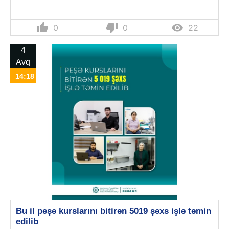
thumb_up
thumb_down

0
0
22
4
Avq
14:18
Bu il peşə kurslarını bitirən 5019 şəxs işlə təmin
edilib