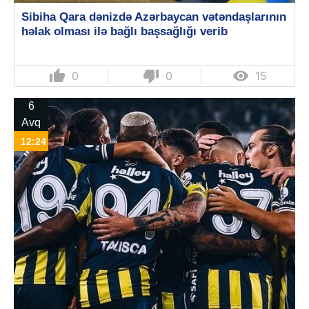
Sibiha Qara dənizdə Azərbaycan vətəndaşlarının
həlak olması ilə bağlı başsağlığı verib
thumb_up
thumb_down

0
0
15
6
Avq
12:24