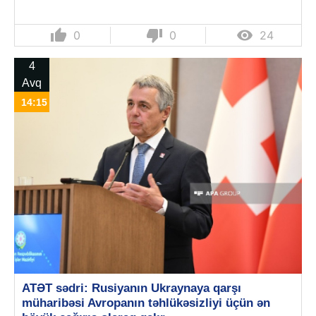
thumb_up
thumb_down

0
0
24
4
Avq
14:15
ATƏT sədri: Rusiyanın Ukraynaya qarşı
müharibəsi Avropanın təhlükəsizliyi üçün ən