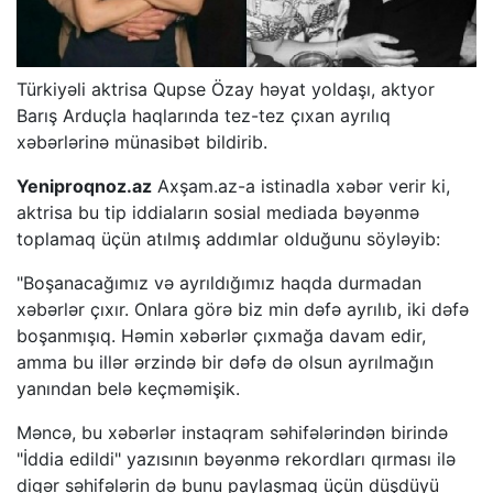
Türkiyəli aktrisa Qupse Özay həyat yoldaşı, aktyor
Barış Arduçla haqlarında tez-tez çıxan ayrılıq
xəbərlərinə münasibət bildirib.
Yeniproqnoz.az
Axşam.az-a istinadla xəbər verir ki,
aktrisa bu tip iddiaların sosial mediada bəyənmə
toplamaq üçün atılmış addımlar olduğunu söyləyib:
"Boşanacağımız və ayrıldığımız haqda durmadan
xəbərlər çıxır. Onlara görə biz min dəfə ayrılıb, iki dəfə
boşanmışıq. Həmin xəbərlər çıxmağa davam edir,
amma bu illər ərzində bir dəfə də olsun ayrılmağın
yanından belə keçməmişik.
Məncə, bu xəbərlər instaqram səhifələrindən birində
"İddia edildi" yazısının bəyənmə rekordları qırması ilə
digər səhifələrin də bunu paylaşmaq üçün düşdüyü