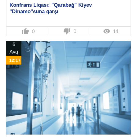
Konfrans Liqası: "Qarabağ" Kiyev
"Dinamo"suna qarşı
thumb_up
thumb_down

0
0
14
6
Avq
12:17