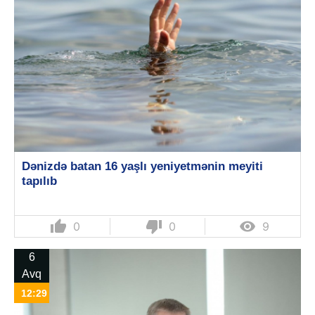
Dənizdə batan 16 yaşlı yeniyetmənin meyiti
tapılıb
thumb_up
thumb_down

0
0
9
6
Avq
12:29