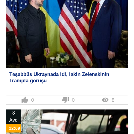
Təşəbbüs Ukraynada idi, lakin Zelenskinin
Trampla görüşü...
thumb_up
thumb_down

0
0
8
8
Avq
12:09