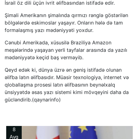
İsrail öz dili üçün ivrit əlifbasından istifadə edir.
Şimali Amerikanın şimalında qırmızı rənglə göstərilən
bölgələrdə eskimoslar yaşayır. Onların hələ də tam
formalaşmış yazı mədəniyyəti yoxdur.
Cənubi Amerikada, xüsusilə Braziliya Amazon
meşələrində yaşayan yerli tayfalar arasında da yazılı
mədəniyyətə keçid baş verməyib.
Qeyd edək ki, dünya üzrə ən geniş istifadə olunan
əlifba latın əlifbasıdır. Müasir texnologiya, internet və
qloballaşma prosesi latın əlifbasının beynəlxalq
ünsiyyətdə əsas yazı sistemi kimi mövqeyini daha da
gücləndirib.(qaynarinfo)
8
Avq