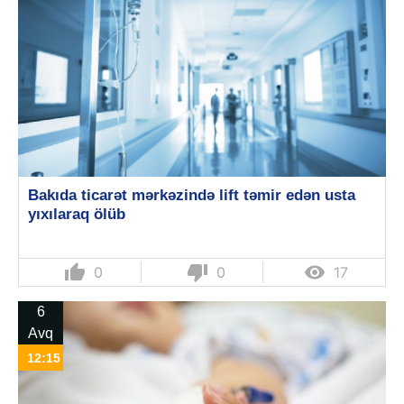
Bakıda ticarət mərkəzində lift təmir edən usta
yıxılaraq ölüb
thumb_up
thumb_down

0
0
17
6
Avq
12:15