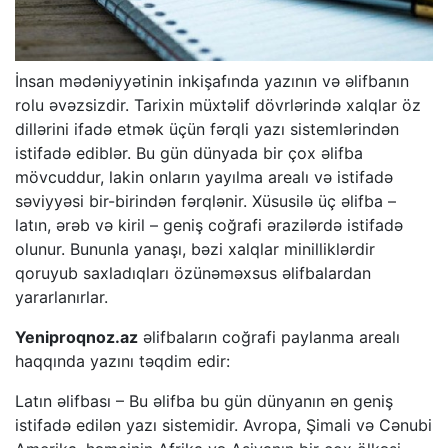
İnsan mədəniyyətinin inkişafında yazının və əlifbanın
rolu əvəzsizdir. Tarixin müxtəlif dövrlərində xalqlar öz
dillərini ifadə etmək üçün fərqli yazı sistemlərindən
istifadə ediblər. Bu gün dünyada bir çox əlifba
mövcuddur, lakin onların yayılma arealı və istifadə
səviyyəsi bir-birindən fərqlənir. Xüsusilə üç əlifba –
latın, ərəb və kiril – geniş coğrafi ərazilərdə istifadə
olunur. Bununla yanaşı, bəzi xalqlar minilliklərdir
qoruyub saxladıqları özünəməxsus əlifbalardan
yararlanırlar.
Yeniproqnoz.az
əlifbaların coğrafi paylanma arealı
haqqında yazını təqdim edir:
Latın əlifbası – Bu əlifba bu gün dünyanın ən geniş
istifadə edilən yazı sistemidir. Avropa, Şimali və Cənubi