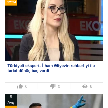
12:24
Türkiyəli ekspert: İlham Əliyevin rəhbərliyi ilə
tarixi dönüş baş verdi
thumb_up
thumb_down

0
0
6
8
Avq