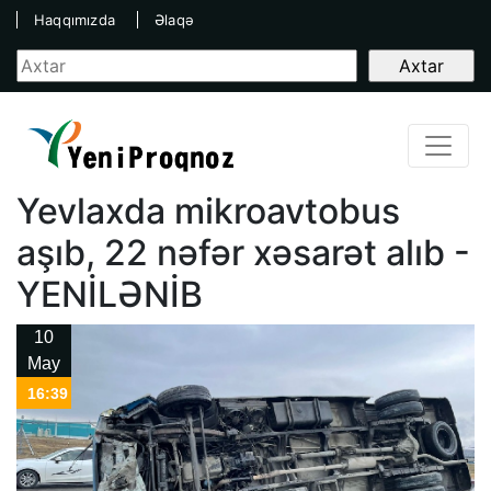
Haqqımızda
Əlaqə
Yevlaxda mikroavtobus
aşıb, 22 nəfər xəsarət alıb -
YENİLƏNİB
10
May
16:39