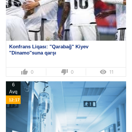
Konfrans Liqası: "Qarabağ" Kiyev
"Dinamo"suna qarşı
thumb_up
thumb_down

0
0
11
6
Avq
12:17