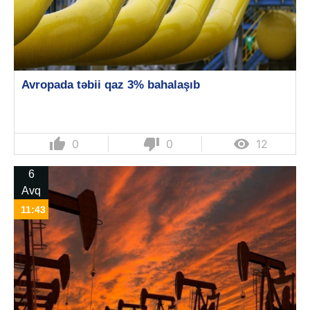
Avropada təbii qaz 3% bahalaşıb
thumb_up
thumb_down

0
0
12
6
Avq
11:43