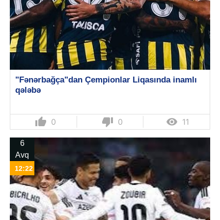
"Fənərbağça"dan Çempionlar Liqasında inamlı
qələbə
thumb_up
thumb_down

0
0
11
6
Avq
12:22