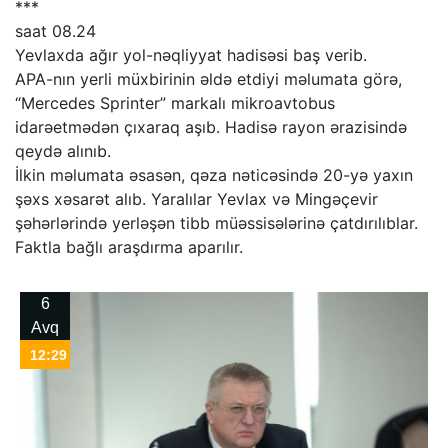
***
saat 08.24
Yevlaxda ağır yol-nəqliyyat hadisəsi baş verib.
APA-nın yerli müxbirinin əldə etdiyi məlumata görə,
“Mercedes Sprinter” markalı mikroavtobus
idarəetmədən çıxaraq aşıb. Hadisə rayon ərazisində
qeydə alınıb.
İlkin məlumata əsasən, qəza nəticəsində 20-yə yaxın
şəxs xəsarət alıb. Yaralılar Yevlax və Mingəçevir
şəhərlərində yerləşən tibb müəssisələrinə çatdırılıblar.
Faktla bağlı araşdırma aparılır.
6
Avq
12:29