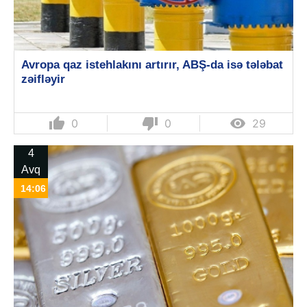
Avropa qaz istehlakını artırır, ABŞ-da isə tələbat
zəifləyir
thumb_up
thumb_down

0
0
29
4
Avq
14:06