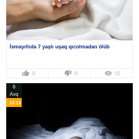
İsmayıllıda 7 yaşlı uşaq qıcolmadan ölüb
thumb_up
thumb_down

0
0
12
6
Avq
12:13