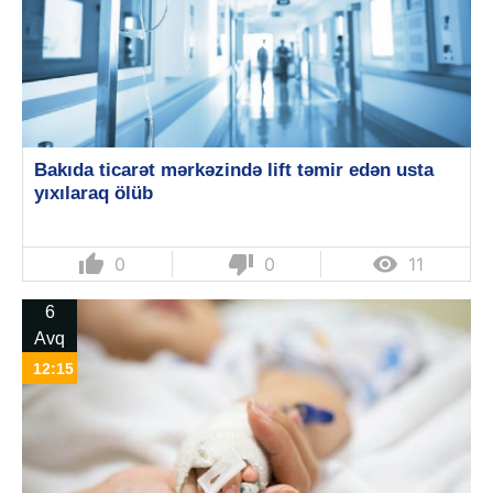
Bakıda ticarət mərkəzində lift təmir edən usta
yıxılaraq ölüb
thumb_up
thumb_down

0
0
11
6
Avq
12:15