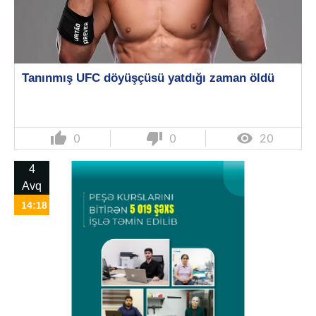
Tanınmış UFC döyüşçüsü yatdığı zaman öldü
thumb_up
thumb_down

0
0
20
4
Avq
14:18