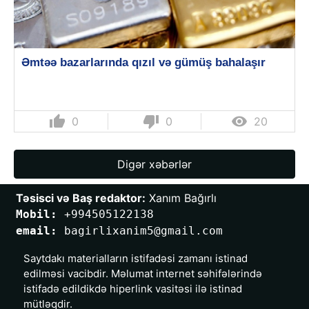
Əmtəə bazarlarında qızıl və gümüş bahalaşır
thumb_up
thumb_down

0
0
20
Digər xəbərlər
Təsisci və Baş redaktor:
 Xanım Bağırlı
Mobil: 
+994505122138
email: 
bagirlixanim5@gmail.com
Saytdakı materialların istifadəsi zamanı istinad
edilməsi vacibdir. Məlumat internet səhifələrində
istifadə edildikdə hiperlink vasitəsi ilə istinad
mütləqdir.