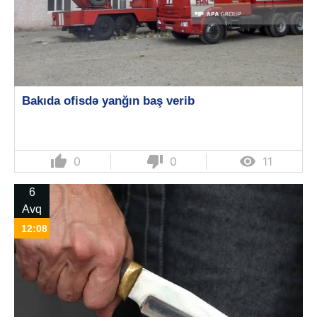
Bakıda ofisdə yanğın baş verib
thumb_up
thumb_down

0
0
11
6
Avq
12:08