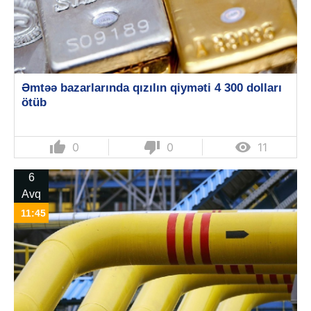
Əmtəə bazarlarında qızılın qiyməti 4 300 dolları
ötüb
thumb_up
thumb_down

0
0
11
6
Avq
11:45