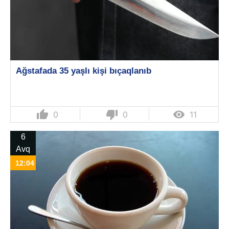
Ağstafada 35 yaşlı kişi bıçaqlanıb
thumb_up
thumb_down

0
0
11
6
Avq
12:04