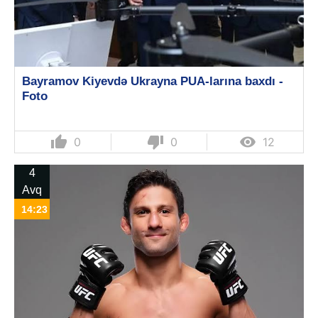
Bayramov Kiyevdə Ukrayna PUA-larına baxdı -
Foto
thumb_up
thumb_down

0
0
12
4
Avq
14:23