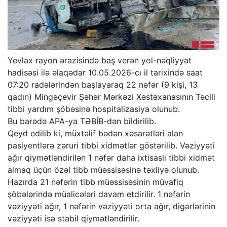
Yevlax rayon ərazisində baş verən yol-nəqliyyat
hadisəsi ilə əlaqədar 10.05.2026-cı il tarixində saat
07:20 radələrindən başlayaraq 22 nəfər (9 kişi, 13
qadın) Mingəçevir Şəhər Mərkəzi Xəstəxanasının Təcili
tibbi yardım şöbəsinə hospitalizasiya olunub.
Bu barədə APA-ya TƏBİB-dən bildirilib.
Qeyd edilib ki, müxtəlif bədən xəsarətləri alan
pasiyentlərə zəruri tibbi xidmətlər göstərilib. Vəziyyəti
ağır qiymətləndirilən 1 nəfər daha ixtisaslı tibbi xidmət
almaq üçün özəl tibb müəssisəsinə təxliyə olunub.
Hazırda 21 nəfərin tibb müəssisəsinin müvafiq
şöbələrində müalicələri davam etdirilir. 1 nəfərin
vəziyyəti ağır, 1 nəfərin vəziyyəti orta ağır, digərlərinin
vəziyyəti isə stabil qiymətləndirilir.