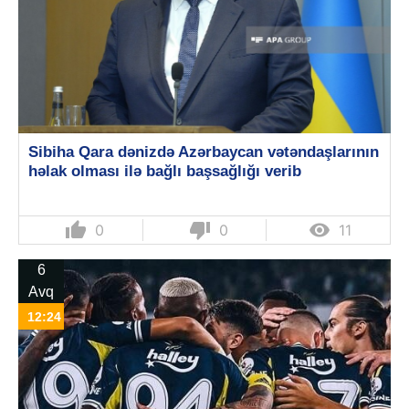
Sibiha Qara dənizdə Azərbaycan vətəndaşlarının
həlak olması ilə bağlı başsağlığı verib
thumb_up
thumb_down

0
0
11
6
Avq
12:24