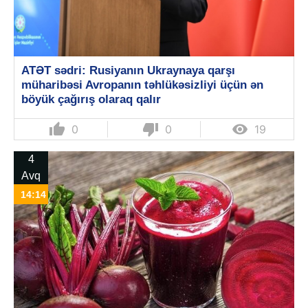
ATƏT sədri: Rusiyanın Ukraynaya qarşı
müharibəsi Avropanın təhlükəsizliyi üçün ən
böyük çağırış olaraq qalır
thumb_up
thumb_down

0
0
19
4
Avq
14:14