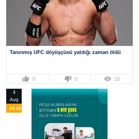
Tanınmış UFC döyüşçüsü yatdığı zaman öldü
thumb_up
thumb_down

0
0
20
4
Avq
14:18