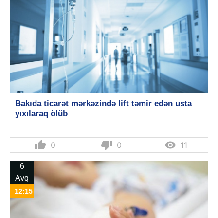
Bakıda ticarət mərkəzində lift təmir edən usta
yıxılaraq ölüb
thumb_up
thumb_down

0
0
11
6
Avq
12:15