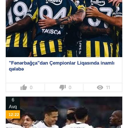
"Fənərbağça"dan Çempionlar Liqasında inamlı
qələbə
thumb_up
thumb_down

0
0
11
6
Avq
12:22