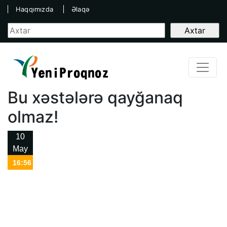
Haqqımızda
Əlaqə
Bu xəstələrə qayğanaq
olmaz!
10
May
16:56