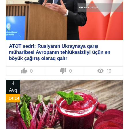
ATƏT sədri: Rusiyanın Ukraynaya qarşı
müharibəsi Avropanın təhlükəsizliyi üçün ən
böyük çağırış olaraq qalır
thumb_up
thumb_down

0
0
19
4
Avq
14:14