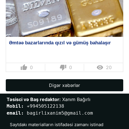
Əmtəə bazarlarında qızıl və gümüş bahalaşır
thumb_up
thumb_down

0
0
20
Digər xəbərlər
Təsisci və Baş redaktor:
 Xanım Bağırlı
Mobil: 
+994505122138
email: 
bagirlixanim5@gmail.com
Saytdakı materialların istifadəsi zamanı istinad