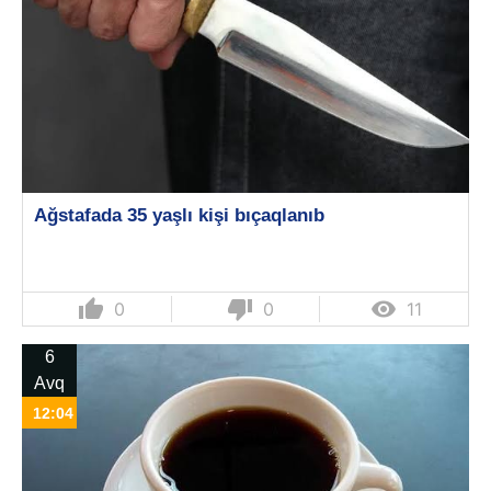
Ağstafada 35 yaşlı kişi bıçaqlanıb
thumb_up
thumb_down

0
0
11
6
Avq
12:04