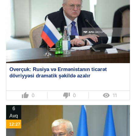
Overçuk: Rusiya və Ermənistanın ticarət
dövriyyəsi dramatik şəkildə azalır
thumb_up
thumb_down

0
0
11
6
Avq
12:27