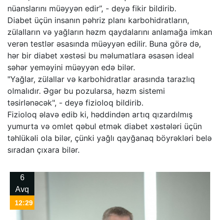
nüanslarını müəyyən edir”, - deyə fikir bildirib.
Diabet üçün insanın pəhriz planı karbohidratların,
zülalların və yağların həzm qaydalarını anlamağa imkan
verən testlər əsasında müəyyən edilir. Buna görə də,
hər bir diabet xəstəsi bu məlumatlara əsasən ideal
səhər yeməyini müəyyən edə bilər.
"Yağlar, zülallar və karbohidratlar arasında tarazlıq
olmalıdır. Əgər bu pozularsa, həzm sistemi
təsirlənəcək", - deyə fizioloq bildirib.
Fizioloq əlavə edib ki, həddindən artıq qızardılmış
yumurta və omlet qəbul etmək diabet xəstələri üçün
təhlükəli ola bilər, çünki yağlı qayğanaq böyrəkləri belə
sıradan çıxara bilər.
6
Avq
12:29