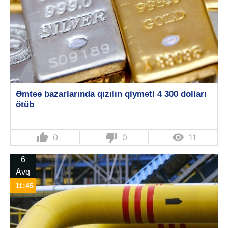
Əmtəə bazarlarında qızılın qiyməti 4 300 dolları
ötüb
thumb_up
thumb_down

0
0
11
6
Avq
11:45