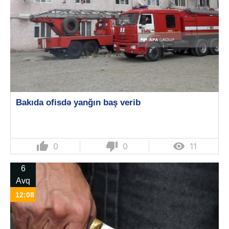
Bakıda ofisdə yanğın baş verib
thumb_up
thumb_down

0
0
11
6
Avq
12:08