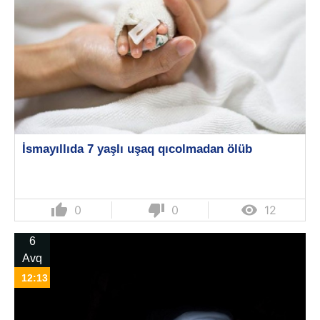
İsmayıllıda 7 yaşlı uşaq qıcolmadan ölüb
thumb_up
thumb_down

0
0
12
6
Avq
12:13