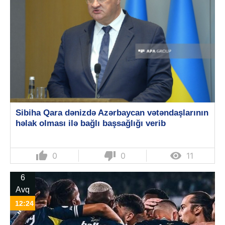
Sibiha Qara dənizdə Azərbaycan vətəndaşlarının
həlak olması ilə bağlı başsağlığı verib
thumb_up
thumb_down

0
0
11
6
Avq
12:24