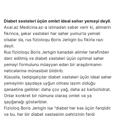
Diabet xəstələri üçün omlet ideal səhər yeməyi deyil.
Axar.az Medicina.az-a istinadən xəbər verir ki, alimərin
fikrincə, şəkər xəstələri hər səhər yumurta yeməli
olsalar da, rus fizioloqu Boris Jerlıgin bu fikirlə razı
deyil.
Rus fizioloqu Boris Jerlıgin kanadalı alimlər tərəfindən
dərc edilmiş və diabet xəstələri üçün optimal səhər
yeməyi formulunu müəyyən edən bir araşdırmanın
nəticələrinə münasibət bildirib.
Xüsusilə, tədqiqatçılar diabet xəstələri üçün ideal səhər
yeməyinin qaydaya uyğun olması lazım olduğu
qənaətinə gəliblər: daha çox yağ, daha az karbohidrat.
Onlar konkret bir nümunə olaraq omlet və ya
qayğanağı göstəriblər.
Fizioloq Boris Jerlıgin isə "diabet hər kəs üçün fərqlidir
və bu, hər bir diabet xəstəsinin pəhrizinin fərdi