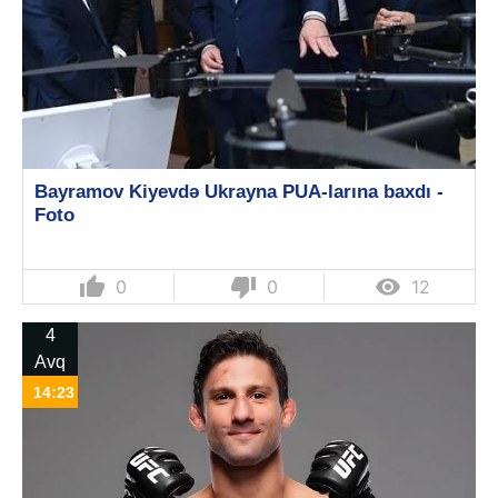
Bayramov Kiyevdə Ukrayna PUA-larına baxdı -
Foto
thumb_up
thumb_down

0
0
12
4
Avq
14:23