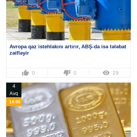
Avropa qaz istehlakını artırır, ABŞ-da isə tələbat
zəifləyir
thumb_up
thumb_down

0
0
29
4
Avq
14:06