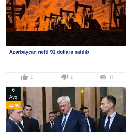
Azərbaycan nefti 91 dollara satılıb
thumb_up
thumb_down

0
0
11
6
Avq
11:40