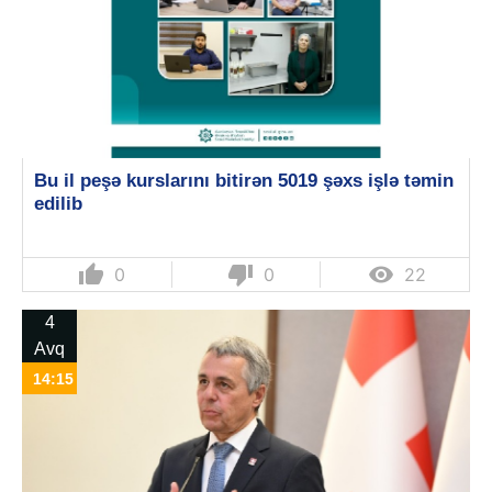
Bu il peşə kurslarını bitirən 5019 şəxs işlə təmin
edilib
thumb_up
thumb_down

0
0
22
4
Avq
14:15