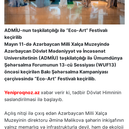
ADMİU-nun təşkilatçılığı ilə “Eco-Art” Festivalı
keçirilib
Mayın 11-də Azərbaycan Milli Xalça Muzeyində
Azərbaycan Dövlət Mədəniyyət və İncəsənət
Universitetinin (ADMİU) təşkilatçılığı ilə Ümumdünya
Şəhərsalma Forumunun 13-cü Sessiyası (WUF13)
öncəsi keçirilən Bakı Şəhərsalma Kampaniyası
çərçivəsində “Eco-Art” Festivalı keçirilib.
Yeniproqnoz.az
xəbər verir ki, tədbir Dövlət Himninin
səsləndirilməsi ilə başlayıb.
Açılış nitqi ilə çıxış edən Azərbaycan Milli Xalça
Muzeyinin direktoru Əminə Məlikova şəhərin inkişafının
yalnız memarlıq və infrastrukturla deyil, həm də ekoloji