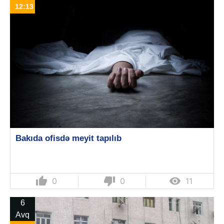
12:13
Bakıda ofisdə meyit tapılıb
thumb_up
thumb_down

0
0
11
6
Avq