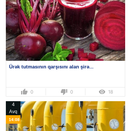
Ürək tutmasının qarşısını alan şirə...
thumb_up
thumb_down

0
0
18
4
Avq
14:08