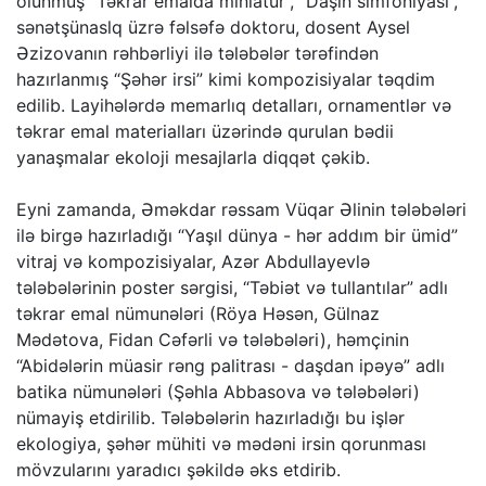
olunmuş “Təkrar emalda miniatür”, “Daşın simfoniyası”,
sənətşünaslq üzrə fəlsəfə doktoru, dosent Aysel
Əzizovanın rəhbərliyi ilə tələbələr tərəfindən
hazırlanmış “Şəhər irsi” kimi kompozisiyalar təqdim
edilib. Layihələrdə memarlıq detalları, ornamentlər və
təkrar emal materialları üzərində qurulan bədii
yanaşmalar ekoloji mesajlarla diqqət çəkib.
Eyni zamanda, Əməkdar rəssam Vüqar Əlinin tələbələri
ilə birgə hazırladığı “Yaşıl dünya - hər addım bir ümid”
vitraj və kompozisiyalar, Azər Abdullayevlə
tələbələrinin poster sərgisi, “Təbiət və tullantılar” adlı
təkrar emal nümunələri (Röya Həsən, Gülnaz
Mədətova, Fidan Cəfərli və tələbələri), həmçinin
“Abidələrin müasir rəng palitrası - daşdan ipəyə” adlı
batika nümunələri (Şəhla Abbasova və tələbələri)
nümayiş etdirilib. Tələbələrin hazırladığı bu işlər
ekologiya, şəhər mühiti və mədəni irsin qorunması
mövzularını yaradıcı şəkildə əks etdirib.