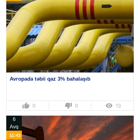
Avropada təbii qaz 3% bahalaşıb
thumb_up
thumb_down

0
0
13
6
Avq
11:43