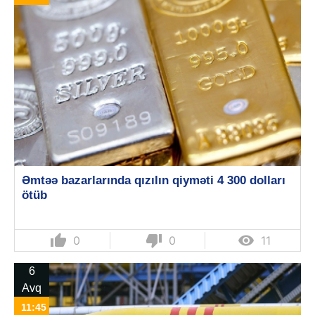
Əmtəə bazarlarında qızılın qiyməti 4 300 dolları
ötüb
thumb_up
thumb_down

0
0
11
6
Avq
11:45