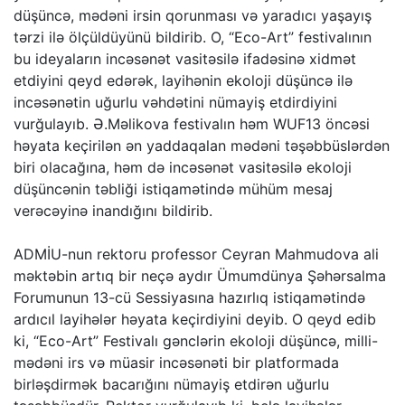
düşüncə, mədəni irsin qorunması və yaradıcı yaşayış
tərzi ilə ölçüldüyünü bildirib. O, “Eco-Art” festivalının
bu ideyaların incəsənət vasitəsilə ifadəsinə xidmət
etdiyini qeyd edərək, layihənin ekoloji düşüncə ilə
incəsənətin uğurlu vəhdətini nümayiş etdirdiyini
vurğulayıb. Ə.Məlikova festivalın həm WUF13 öncəsi
həyata keçirilən ən yaddaqalan mədəni təşəbbüslərdən
biri olacağına, həm də incəsənət vasitəsilə ekoloji
düşüncənin təbliği istiqamətində mühüm mesaj
verəcəyinə inandığını bildirib.
ADMİU-nun rektoru professor Ceyran Mahmudova ali
məktəbin artıq bir neçə aydır Ümumdünya Şəhərsalma
Forumunun 13-cü Sessiyasına hazırlıq istiqamətində
ardıcıl layihələr həyata keçirdiyini deyib. O qeyd edib
ki, “Eco-Art” Festivalı gənclərin ekoloji düşüncə, milli-
mədəni irs və müasir incəsənəti bir platformada
birləşdirmək bacarığını nümayiş etdirən uğurlu