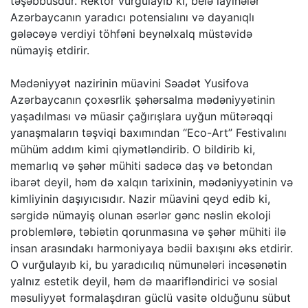
təşəbbüsdür. Rektor vurğulayıb ki, belə layihələr
Azərbaycanın yaradıcı potensialını və dayanıqlı
gələcəyə verdiyi töhfəni beynəlxalq müstəvidə
nümayiş etdirir.
Mədəniyyət nazirinin müavini Səadət Yusifova
Azərbaycanın çoxəsrlik şəhərsalma mədəniyyətinin
yaşadılması və müasir çağırışlara uyğun mütərəqqi
yanaşmaların təşviqi baxımından “Eco-Art” Festivalını
mühüm addım kimi qiymətləndirib. O bildirib ki,
memarlıq və şəhər mühiti sadəcə daş və betondan
ibarət deyil, həm də xalqın tarixinin, mədəniyyətinin və
kimliyinin daşıyıcısıdır. Nazir müavini qeyd edib ki,
sərgidə nümayiş olunan əsərlər gənc nəslin ekoloji
problemlərə, təbiətin qorunmasına və şəhər mühiti ilə
insan arasındakı harmoniyaya bədii baxışını əks etdirir.
O vurğulayıb ki, bu yaradıcılıq nümunələri incəsənətin
yalnız estetik deyil, həm də maarifləndirici və sosial
məsuliyyət formalaşdıran güclü vasitə olduğunu sübut