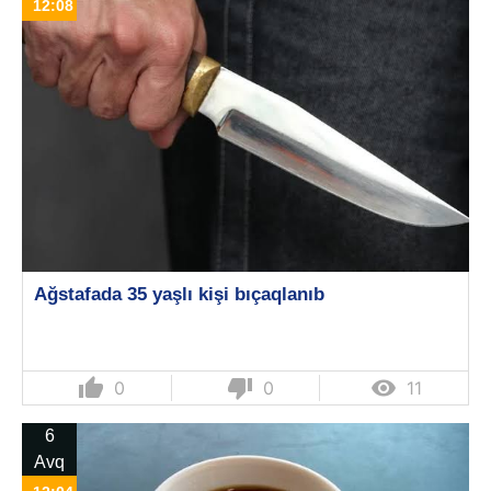
12:08
Ağstafada 35 yaşlı kişi bıçaqlanıb
thumb_up
thumb_down

0
0
11
6
Avq