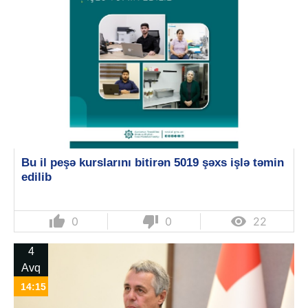
Bu il peşə kurslarını bitirən 5019 şəxs işlə təmin
edilib
thumb_up
thumb_down

0
0
22
4
Avq
14:15