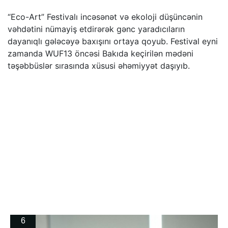
“Eco-Art” Festivalı incəsənət və ekoloji düşüncənin
vəhdətini nümayiş etdirərək gənc yaradıcıların
dayanıqlı gələcəyə baxışını ortaya qoyub. Festival eyni
zamanda WUF13 öncəsi Bakıda keçirilən mədəni
təşəbbüslər sırasında xüsusi əhəmiyyət daşıyıb.
6