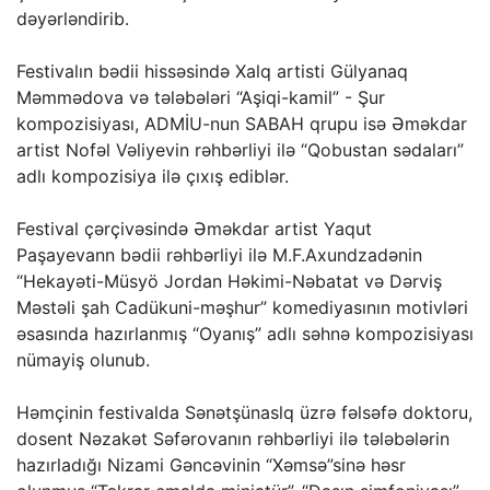
dəyərləndirib.
Festivalın bədii hissəsində Xalq artisti Gülyanaq
Məmmədova və tələbələri “Aşiqi-kamil” - Şur
kompozisiyası, ADMİU-nun SABAH qrupu isə Əməkdar
artist Nofəl Vəliyevin rəhbərliyi ilə “Qobustan sədaları”
adlı kompozisiya ilə çıxış ediblər.
Festival çərçivəsində Əməkdar artist Yaqut
Paşayevann bədii rəhbərliyi ilə M.F.Axundzadənin
“Hekayəti-Müsyö Jordan Həkimi-Nəbatat və Dərviş
Məstəli şah Cadükuni-məşhur” komediyasının motivləri
əsasında hazırlanmış “Oyanış” adlı səhnə kompozisiyası
nümayiş olunub.
Həmçinin festivalda Sənətşünaslq üzrə fəlsəfə doktoru,
dosent Nəzakət Səfərovanın rəhbərliyi ilə tələbələrin
hazırladığı Nizami Gəncəvinin “Xəmsə”sinə həsr