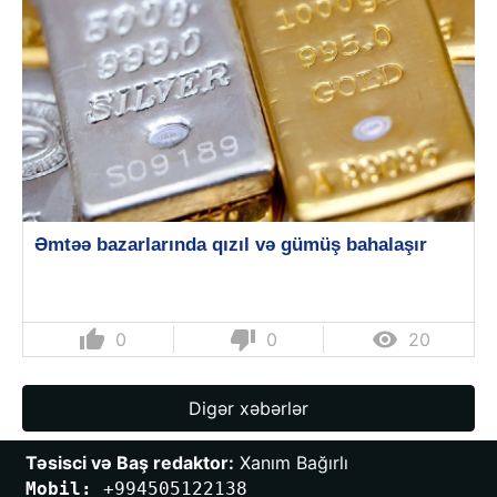
Əmtəə bazarlarında qızıl və gümüş bahalaşır
thumb_up
thumb_down

0
0
20
Digər xəbərlər
Təsisci və Baş redaktor:
 Xanım Bağırlı
Mobil: 
+994505122138