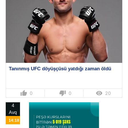
Tanınmış UFC döyüşçüsü yatdığı zaman öldü
thumb_up
thumb_down

0
0
20
4
Avq
14:18