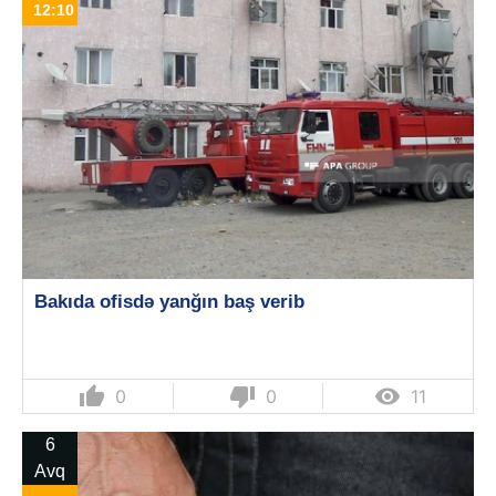
12:10
Bakıda ofisdə yanğın baş verib
thumb_up
thumb_down

0
0
11
6
Avq