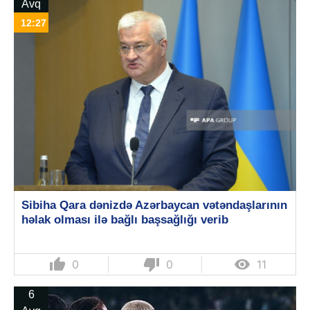
Avq
12:27
Sibiha Qara dənizdə Azərbaycan vətəndaşlarının
həlak olması ilə bağlı başsağlığı verib
thumb_up
thumb_down

0
0
11
6