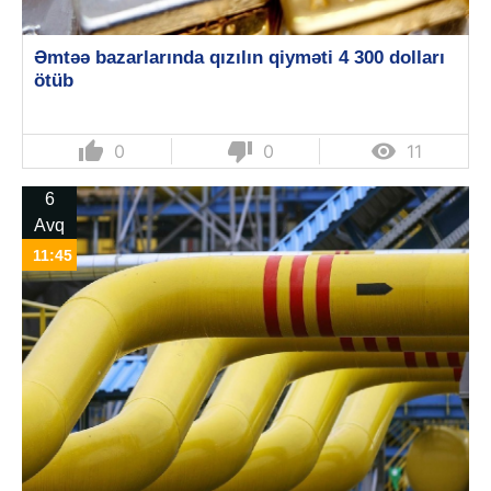
Əmtəə bazarlarında qızılın qiyməti 4 300 dolları
ötüb
thumb_up
thumb_down

0
0
11
6
Avq
11:45