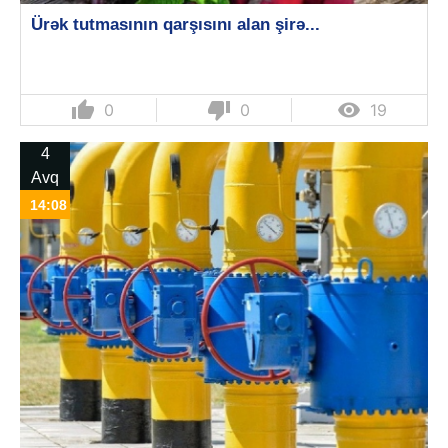
Ürək tutmasının qarşısını alan şirə...
thumb_up
thumb_down

0
0
19
4
Avq
14:08