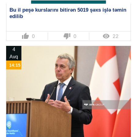
Bu il peşə kurslarını bitirən 5019 şəxs işlə təmin
edilib
thumb_up
thumb_down

0
0
22
4
Avq
14:15