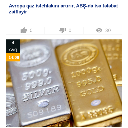
Avropa qaz istehlakını artırır, ABŞ-da isə tələbat
zəifləyir
thumb_up
thumb_down

0
0
30
4
Avq
14:06