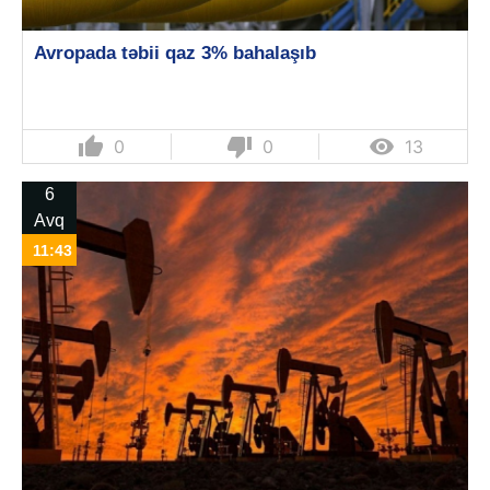
Avropada təbii qaz 3% bahalaşıb
thumb_up
thumb_down

0
0
13
6
Avq
11:43