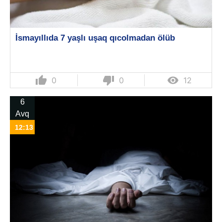
İsmayıllıda 7 yaşlı uşaq qıcolmadan ölüb
thumb_up
thumb_down

0
0
12
6
Avq
12:13