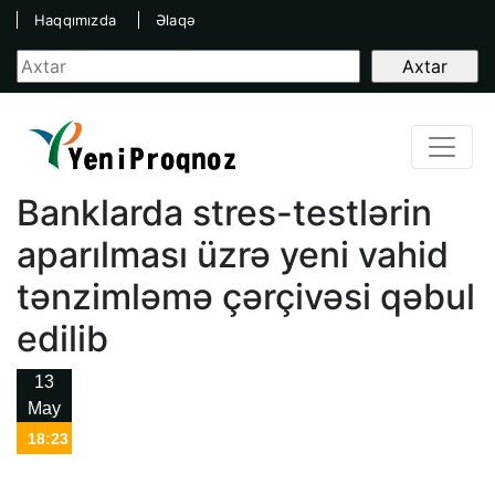
Haqqımızda
Əlaqə
Banklarda stres-testlərin
aparılması üzrə yeni vahid
tənzimləmə çərçivəsi qəbul
edilib
13
May
18:23