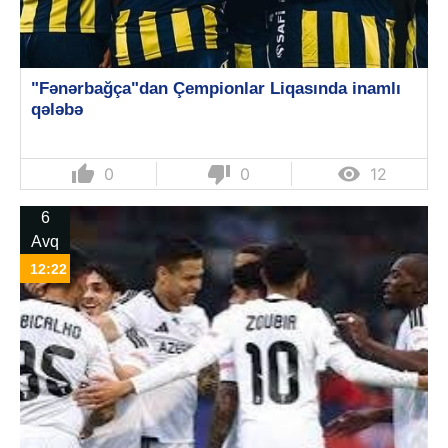
"Fənərbağça"dan Çempionlar Liqasında inamlı
qələbə
thumb_up
thumb_down

0
0
12
6
Avq
12:22