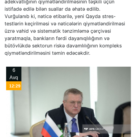
adekvatlığının qiymətləndirilməsinin təşkili üçün
istifadə edilə bilən suallar da əhatə edilib.
Vurğulanıb ki, nəticə etibarilə, yeni Qayda stres-
testlərin keçirilməsi və nəticələrin qiymətləndirilməsi
üzrə vahid və sistematik tənzimləmə çərçivəsi
yaratmaqla, bankların fərdi dayanıqlılığının və
bütövlükdə sektorun riskə davamlılığının kompleks
qiymətləndirilməsini təmin edəcəkdir.
6
Avq
12:29