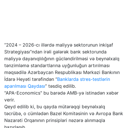
“2024 – 2026-cı illərdə maliyyə sektorunun inkişaf
Strategiyası”ndan irəli gələrək bank sektorunda
maliyyə dayanıqlılığının gücləndirilməsi və beynəlxalq
tənzimləmə standartlarına uyğunluğun artırılması
məqsədilə Azərbaycan Respublikası Mərkəzi Bankının
İdarə Heyəti tərəfindən “
Banklarda stres-testlərin
aparılması Qaydası
” təsdiq edilib.
"APA-Economics" bu barədə AMB-yə istinadən xəbər
verir.
Qeyd edilib ki, bu qayda mütərəqqi beynəlxalq
təcrübə, o cümlədən Bazel Komitəsinin və Avropa Bank
Nəzarəti Orqanının prinsipləri nəzərə alınmaqla
hazırlanıb.