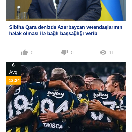
Sibiha Qara dənizdə Azərbaycan vətəndaşlarının
həlak olması ilə bağlı başsağlığı verib
thumb_up
thumb_down

0
0
11
6
Avq
12:24