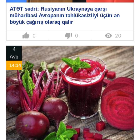
ATƏT sədri: Rusiyanın Ukraynaya qarşı
müharibəsi Avropanın təhlükəsizliyi üçün ən
böyük çağırış olaraq qalır
thumb_up
thumb_down

0
0
20
4
Avq
14:14