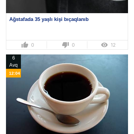
Ağstafada 35 yaşlı kişi bıçaqlanıb
thumb_up
thumb_down

0
0
12
6
Avq
12:04