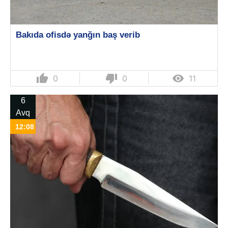
Bakıda ofisdə yanğın baş verib
thumb_up
thumb_down

0
0
11
6
Avq
12:08