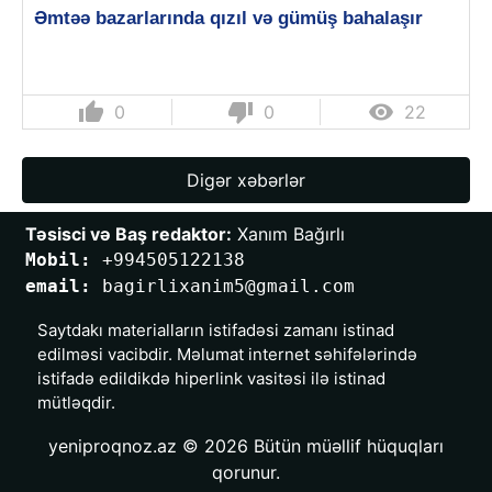
Əmtəə bazarlarında qızıl və gümüş bahalaşır
thumb_up
thumb_down

0
0
22
Digər xəbərlər
Təsisci və Baş redaktor:
 Xanım Bağırlı
Mobil: 
+994505122138
email: 
bagirlixanim5@gmail.com
Saytdakı materialların istifadəsi zamanı istinad
edilməsi vacibdir. Məlumat internet səhifələrində
istifadə edildikdə hiperlink vasitəsi ilə istinad
mütləqdir.
yeniproqnoz.az © 2026 Bütün müəllif hüquqları
qorunur.