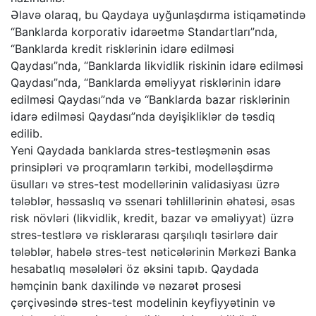
Əlavə olaraq, bu Qaydaya uyğunlaşdırma istiqamətində
“Banklarda korporativ idarəetmə Standartları”nda,
“Banklarda kredit risklərinin idarə edilməsi
Qaydası”nda, “Banklarda likvidlik riskinin idarə edilməsi
Qaydası”nda, “Banklarda əməliyyat risklərinin idarə
edilməsi Qaydası”nda və “Banklarda bazar risklərinin
idarə edilməsi Qaydası”nda dəyişikliklər də təsdiq
edilib.
Yeni Qaydada banklarda stres-testləşmənin əsas
prinsipləri və proqramların tərkibi, modelləşdirmə
üsulları və stres-test modellərinin validasiyası üzrə
tələblər, həssaslıq və ssenari təhlillərinin əhatəsi, əsas
risk növləri (likvidlik, kredit, bazar və əməliyyat) üzrə
stres-testlərə və risklərarası qarşılıqlı təsirlərə dair
tələblər, habelə stres-test nəticələrinin Mərkəzi Banka
hesabatlıq məsələləri öz əksini tapıb. Qaydada
həmçinin bank daxilində və nəzarət prosesi
çərçivəsində stres-test modelinin keyfiyyətinin və