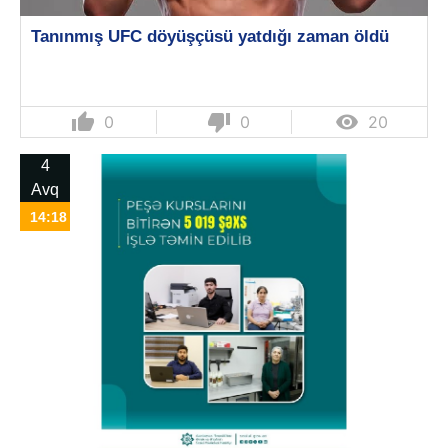
Tanınmış UFC döyüşçüsü yatdığı zaman öldü
thumb_up
thumb_down

0
0
20
4
Avq
14:18