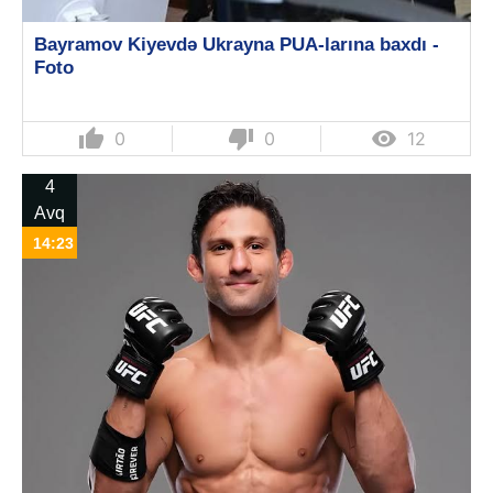
Bayramov Kiyevdə Ukrayna PUA-larına baxdı -
Foto
thumb_up
thumb_down

0
0
12
4
Avq
14:23