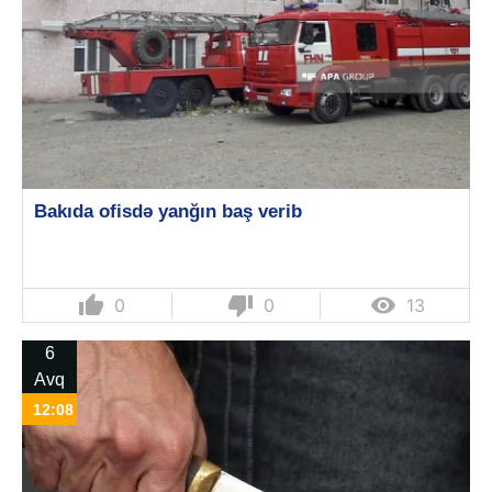
Bakıda ofisdə yanğın baş verib
thumb_up
thumb_down

0
0
13
6
Avq
12:08