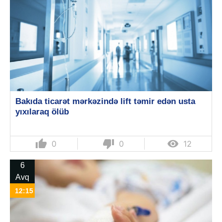
Bakıda ticarət mərkəzində lift təmir edən usta
yıxılaraq ölüb
thumb_up
thumb_down

0
0
12
6
Avq
12:15