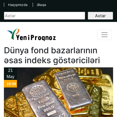
Haqqımızda
Əlaqə
Dünya fond bazarlarının
əsas indeks göstəriciləri
21
May
18:58