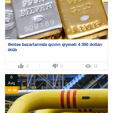
Əmtəə bazarlarında qızılın qiyməti 4 300 dolları
ötüb
thumb_up
thumb_down

0
0
12
6
Avq
11:45