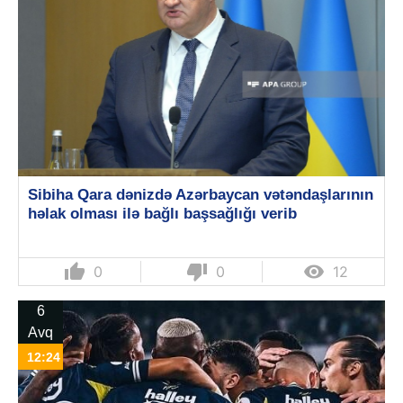
Sibiha Qara dənizdə Azərbaycan vətəndaşlarının
həlak olması ilə bağlı başsağlığı verib
thumb_up
thumb_down

0
0
12
6
Avq
12:24