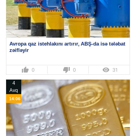
Avropa qaz istehlakını artırır, ABŞ-da isə tələbat
zəifləyir
thumb_up
thumb_down

0
0
31
4
Avq
14:06