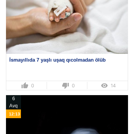
İsmayıllıda 7 yaşlı uşaq qıcolmadan ölüb
thumb_up
thumb_down

0
0
14
6
Avq
12:13