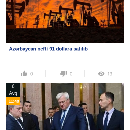
Azərbaycan nefti 91 dollara satılıb
thumb_up
thumb_down

0
0
13
6
Avq
11:40