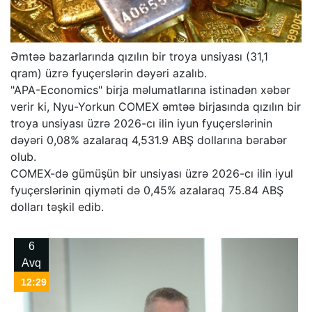
Əmtəə bazarlarında qızılın bir troya unsiyası (31,1
qram) üzrə fyuçerslərin dəyəri azalıb.
"APA-Economics" birja məlumatlarına istinadən xəbər
verir ki, Nyu-Yorkun COMEX əmtəə birjasında qızılın bir
troya unsiyası üzrə 2026-cı ilin iyun fyuçerslərinin
dəyəri 0,08% azalaraq 4,531.9 ABŞ dollarına bərabər
olub.
COMEX-də gümüşün bir unsiyası üzrə 2026-cı ilin iyul
fyuçerslərinin qiyməti də 0,45% azalaraq 75.84 ABŞ
dolları təşkil edib.
6
Avq
12:29