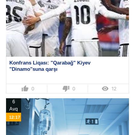
Konfrans Liqası: "Qarabağ" Kiyev
"Dinamo"suna qarşı
thumb_up
thumb_down

0
0
12
6
Avq
12:17