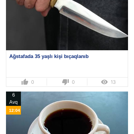
Ağstafada 35 yaşlı kişi bıçaqlanıb
thumb_up
thumb_down

0
0
13
6
Avq
12:04