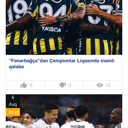
"Fənərbağça"dan Çempionlar Liqasında inamlı
qələbə
thumb_up
thumb_down

0
0
13
6
Avq
12:22