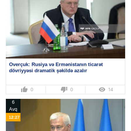
Overçuk: Rusiya və Ermənistanın ticarət
dövriyyəsi dramatik şəkildə azalır
thumb_up
thumb_down

0
0
14
6
Avq
12:27