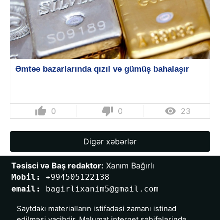
Əmtəə bazarlarında qızıl və gümüş bahalaşır
thumb_up
thumb_down

0
0
23
Digər xəbərlər
Təsisci və Baş redaktor:
 Xanım Bağırlı
Mobil: 
+994505122138
email: 
bagirlixanim5@gmail.com
Saytdakı materialların istifadəsi zamanı istinad
edilməsi vacibdir. Məlumat internet səhifələrində