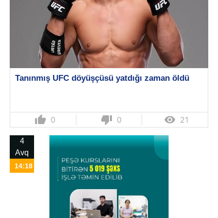
Tanınmış UFC döyüşçüsü yatdığı zaman öldü
thumb_up
thumb_down

0
0
21
4
Avq
14:18