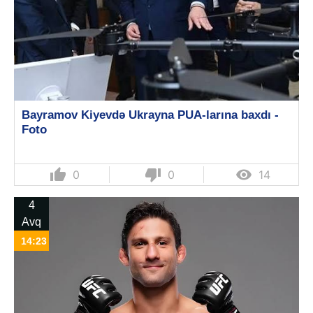
Bayramov Kiyevdə Ukrayna PUA-larına baxdı -
Foto
thumb_up
thumb_down

0
0
14
4
Avq
14:23