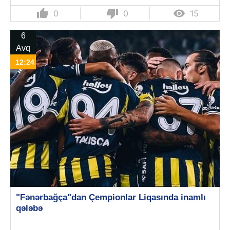
thumb_up
thumb_down

0
0
15
6
Avq
12:24
"Fənərbağça"dan Çempionlar Liqasında inamlı
qələbə