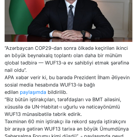
“Azərbaycan COP29-dan sonra ölkədə keçirilən ikinci
ən böyük beynəlxalq toplantı olan daha bir mühüm
qlobal tədbirə — WUF13-ə ev sahibliyi etmək şərəfinə
nail oldu”.
APA xəbər verir ki, bu barədə Prezident İlham Əliyevin
sosial media hesabında WUF13-lə bağlı
edilən
paylaşımda
bildirilib.
“Biz bütün iştirakçıları, tərəfdaşları və BMT ailəsini,
xüsusilə də UN-Habitat-ı uğurlu və nəticəyönümlü
WUF13 münasibətilə təbrik edirik.
Təxminən 60 min iştirakçı ilə rekord sayda iştirakçını
bir araya gətirən WUF13 tarixə ən böyük Ümumdünya
Şəhərsalma Forumu kimi düşdü”, - paylaşımda qeyd