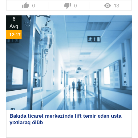
thumb_up
thumb_down

0
0
13
6
Avq
12:17
Bakıda ticarət mərkəzində lift təmir edən usta
yıxılaraq ölüb