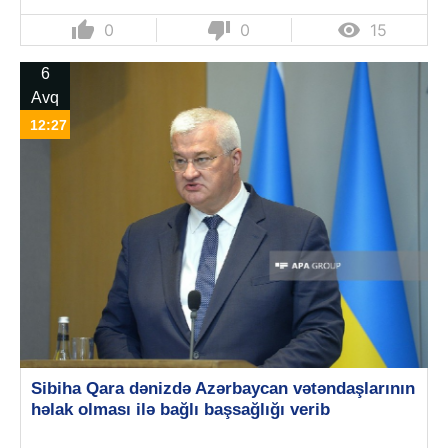
thumb_up
thumb_down

0
0
15
6
Avq
12:27
Sibiha Qara dənizdə Azərbaycan vətəndaşlarının
həlak olması ilə bağlı başsağlığı verib