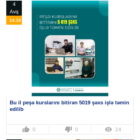
4
Avq
14:18
Bu il peşə kurslarını bitirən 5019 şəxs işlə təmin
edilib
thumb_up
thumb_down

0
0
24