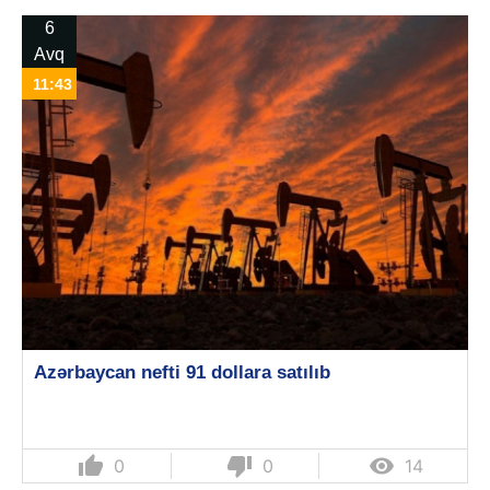
6
Avq
11:43
Azərbaycan nefti 91 dollara satılıb
thumb_up
thumb_down

0
0
14