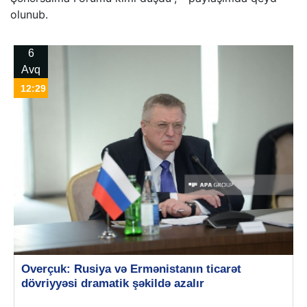
olunub.
6
Avq
12:29
Overçuk: Rusiya və Ermənistanın ticarət
dövriyyəsi dramatik şəkildə azalır