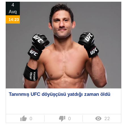
4
Avq
14:23
Tanınmış UFC döyüşçüsü yatdığı zaman öldü
thumb_up
thumb_down

0
0
22