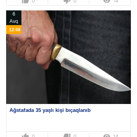
thumb_up
thumb_down

0
0
14
6
Avq
12:08
Ağstafada 35 yaşlı kişi bıçaqlanıb
thumb_up
thumb_down

0
0
14