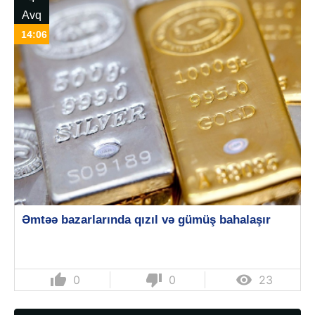
Avq
14:06
Əmtəə bazarlarında qızıl və gümüş bahalaşır
thumb_up
thumb_down

0
0
23