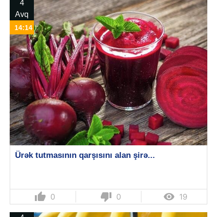
4
Avq
14:14
Ürək tutmasının qarşısını alan şirə...
thumb_up
thumb_down

0
0
19