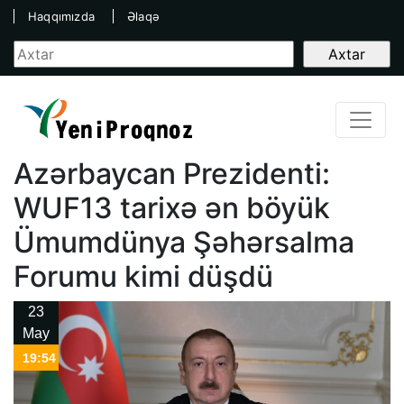
Haqqımızda
Əlaqə
Azərbaycan Prezidenti:
WUF13 tarixə ən böyük
Ümumdünya Şəhərsalma
Forumu kimi düşdü
23
May
19:54