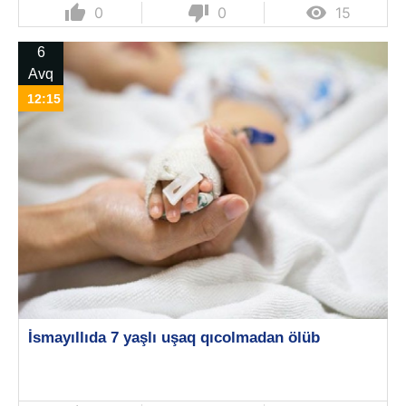
thumb_up
thumb_down

0
0
15
6
Avq
12:15
İsmayıllıda 7 yaşlı uşaq qıcolmadan ölüb