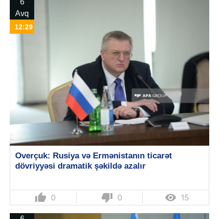
6
Avq
12:29
Overçuk: Rusiya və Ermənistanın ticarət
dövriyyəsi dramatik şəkildə azalır
thumb_up
thumb_down

0
0
15
6