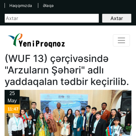
Haqqımızda
Əlaqə
(WUF 13) çərçivəsində
"Arzuların Şəhəri" adlı
yaddaqalan tədbir keçirilib.
25
May
11:47