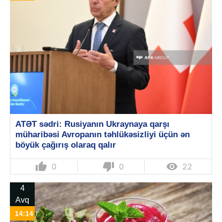
ATƏT sədri: Rusiyanın Ukraynaya qarşı
müharibəsi Avropanın təhlükəsizliyi üçün ən
böyük çağırış olaraq qalır
thumb_up
thumb_down

0
0
22
4
Avq
14:14