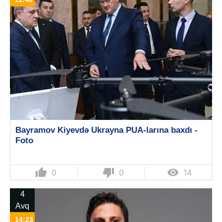
Bayramov Kiyevdə Ukrayna PUA-larına baxdı -
Foto
thumb_up
thumb_down

0
0
14
4
Avq
14:23