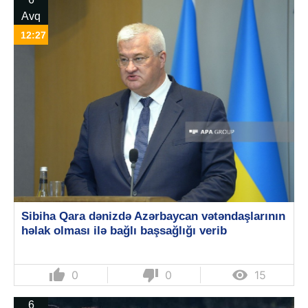
Avq
12:27
Sibiha Qara dənizdə Azərbaycan vətəndaşlarının
həlak olması ilə bağlı başsağlığı verib
thumb_up
thumb_down

0
0
15
6