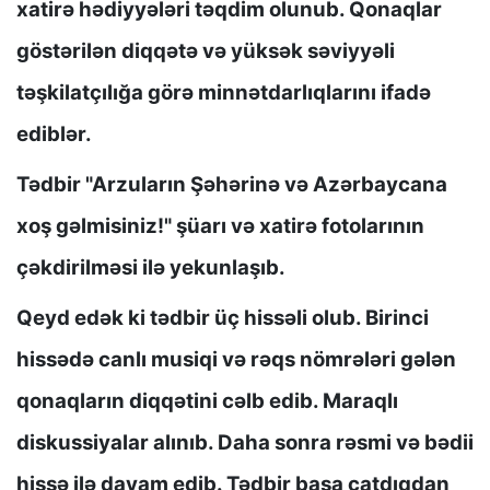
xatirə hədiyyələri təqdim olunub. Qonaqlar
göstərilən diqqətə və yüksək səviyyəli
təşkilatçılığa görə minnətdarlıqlarını ifadə
ediblər.
Tədbir "Arzuların Şəhərinə və Azərbaycana
xoş gəlmisiniz!" şüarı və xatirə fotolarının
çəkdirilməsi ilə yekunlaşıb.
Qeyd edək ki tədbir üç hissəli olub. Birinci
hissədə canlı musiqi və rəqs nömrələri gələn
qonaqların diqqətini cəlb edib. Maraqlı
diskussiyalar alınıb. Daha sonra rəsmi və bədii
hissə ilə davam edib. Tədbir başa çatdıqdan