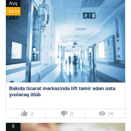
Avq
12:17
Bakıda ticarət mərkəzində lift təmir edən usta
yıxılaraq ölüb
thumb_up
thumb_down

0
0
14
6