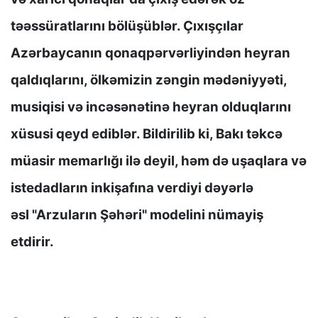
təəssüratlarını bölüşüblər. Çıxışçılar
Azərbaycanın qonaqpərvərliyindən heyran
qaldıqlarını, ölkəmizin zəngin mədəniyyəti,
musiqisi və incəsənətinə heyran olduqlarını
xüsusi qeyd ediblər. Bildirilib ki, Bakı təkcə
müasir memarlığı ilə deyil, həm də uşaqlara və
istedadların inkişafına verdiyi dəyərlə
əsl "Arzuların Şəhəri" modelini nümayiş
etdirir.