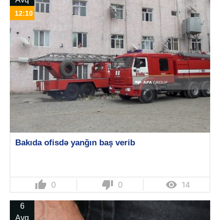
12:10
Bakıda ofisdə yanğın baş verib
thumb_up
thumb_down

0
0
14
6
Avq