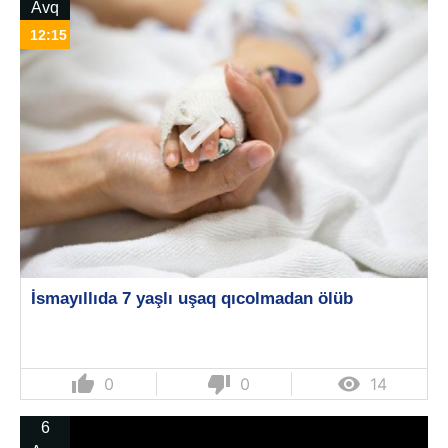
Avq
12:15
İsmayıllıda 7 yaşlı uşaq qıcolmadan ölüb
thumb_up
thumb_down

0
0
14
6