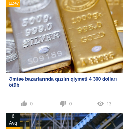
11:47
Əmtəə bazarlarında qızılın qiyməti 4 300 dolları
ötüb
thumb_up
thumb_down

0
0
13
6
Avq