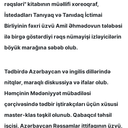
rəqsləri" kitabının müəllifi xoreoqraf,
İstedadları Tanıyaq və Tanıdaq İctimai
Birliyinin fəxri üzvü Amil Əhmədovun tələbəsi
ilə birgə göstərdiyi rəqs nümayişi izləyicilərin
böyük marağına səbəb olub.
Tədbirdə Azərbaycan və ingilis dillərində
nitqlər, maraqlı diskussiya və ifalar olub.
Həmçinin Mədəniyyət mübadiləsi
çərçivəsində tədbir iştirakçıları üçün xüsusi
master-klas təşkil olunub. Qabaqcıl təhsil
işçisi, Azərbaycan Rəssamlar ittifaqının üzvü,