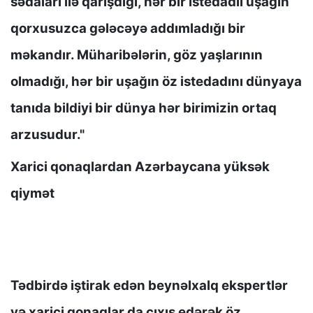
sədaları ilə qarışdığı, hər bir istedadlı uşağın
qorxusuzca gələcəyə addımladığı bir
məkandır. Müharibələrin, göz yaşlarının
olmadığı, hər bir uşağın öz istedadını dünyaya
tanıda bildiyi bir dünya hər birimizin ortaq
arzusudur."
Xarici qonaqlardan Azərbaycana yüksək
qiymət
Tədbirdə iştirak edən beynəlxalq ekspertlər
və xarici qonaqlar da çıxış edərək öz