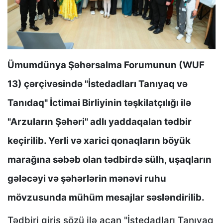
Ümumdünya Şəhərsalma Forumunun (WUF
13) çərçivəsində "İstedadları Tanıyaq və
Tanıdaq" İctimai Birliyinin təşkilatçılığı ilə
"Arzuların Şəhəri" adlı yaddaqalan tədbir
keçirilib. Yerli və xarici qonaqların böyük
marağına səbəb olan tədbirdə sülh, uşaqların
gələcəyi və şəhərlərin mənəvi ruhu
mövzusunda mühüm mesajlar səsləndirilib.
Tədbiri giriş sözü ilə açan "İstedadları Tanıyaq