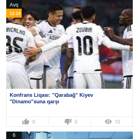
Avq
12:22
Konfrans Liqası: "Qarabağ" Kiyev
"Dinamo"suna qarşı
thumb_up
thumb_down

0
0
13
6