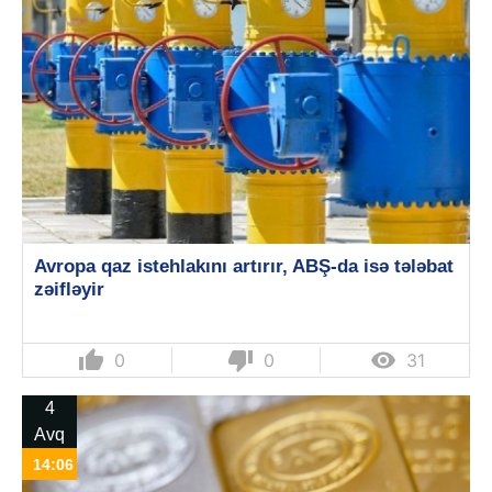
Avropa qaz istehlakını artırır, ABŞ-da isə tələbat
zəifləyir
thumb_up
thumb_down

0
0
31
4
Avq
14:06