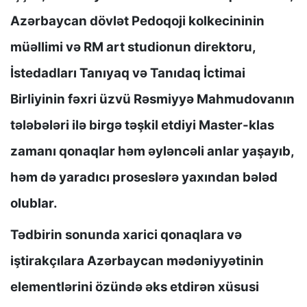
Azərbaycan dövlət Pedoqoji kolkecininin
müəllimi və RM art studionun direktoru,
İstedadları Tanıyaq və Tanıdaq İctimai
Birliyinin fəxri üzvü Rəsmiyyə Mahmudovanın
tələbələri ilə birgə təşkil etdiyi Master-klas
zamanı qonaqlar həm əyləncəli anlar yaşayıb,
həm də yaradıcı proseslərə yaxından bələd
olublar.
Tədbirin sonunda xarici qonaqlara və
iştirakçılara Azərbaycan mədəniyyətinin
elementlərini özündə əks etdirən xüsusi