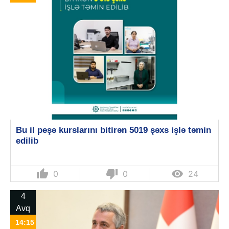
Bu il peşə kurslarını bitirən 5019 şəxs işlə təmin
edilib
thumb_up
thumb_down

0
0
24
4
Avq
14:15