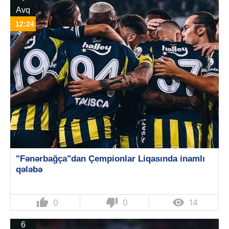
Avq
12:24
"Fənərbağça"dan Çempionlar Liqasında inamlı
qələbə
thumb_up
thumb_down

0
0
14
6