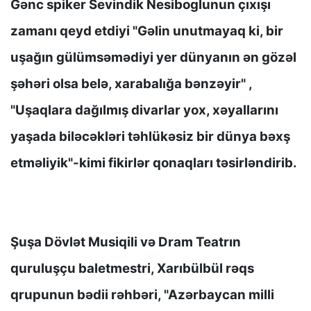
Gənc spiker Sevindik Nesiboglunun çıxışı
zamanı qeyd etdiyi "Gəlin unutmayaq ki, bir
uşağın gülümsəmədiyi yer dünyanın ən gözəl
şəhəri olsa belə, xarabalığa bənzəyir" ,
"Uşaqlara dağılmış divarlar yox, xəyallarını
yaşada biləcəkləri təhlükəsiz bir dünya bəxş
etməliyik"-kimi fikirlər qonaqları təsirləndirib.
Şuşa Dövlət Musiqili və Dram Teatrın
quruluşçu baletmestri, Xarıbülbül rəqs
qrupunun bədii rəhbəri, "Azərbaycan milli