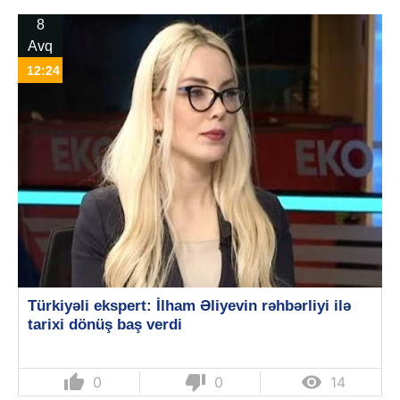
8
Avq
12:24
Türkiyəli ekspert: İlham Əliyevin rəhbərliyi ilə
tarixi dönüş baş verdi
thumb_up
thumb_down

0
0
14