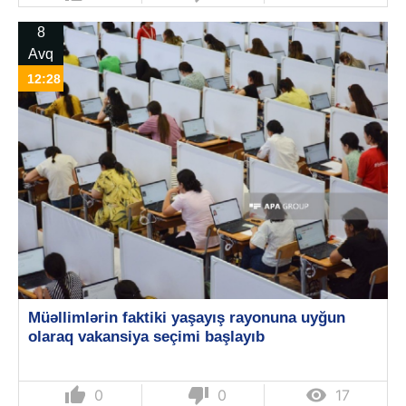
8
Avq
12:28
Müəllimlərin faktiki yaşayış rayonuna uyğun
olaraq vakansiya seçimi başlayıb
thumb_up
thumb_down

0
0
17