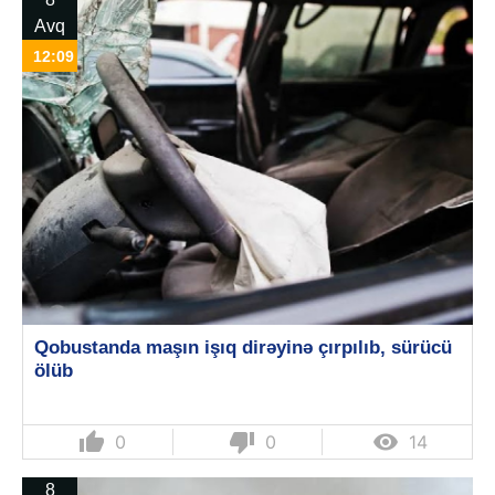
Avq
12:09
Qobustanda maşın işıq dirəyinə çırpılıb, sürücü
ölüb
thumb_up
thumb_down

0
0
14
8