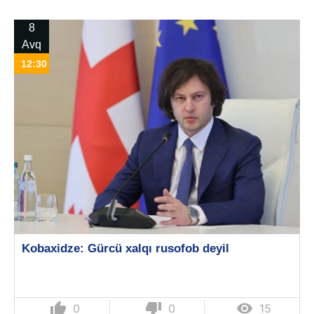
8
Avq
12:30
Kobaxidze: Gürcü xalqı rusofob deyil
thumb_up
thumb_down

0
0
15