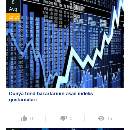
8
Avq
12:15
Dünya fond bazarlarının əsas indeks
göstəriciləri
thumb_up
thumb_down

0
0
15