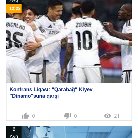
12:22
Konfrans Liqası: "Qarabağ" Kiyev
"Dinamo"suna qarşı
thumb_up
thumb_down

0
0
21
6
Avq