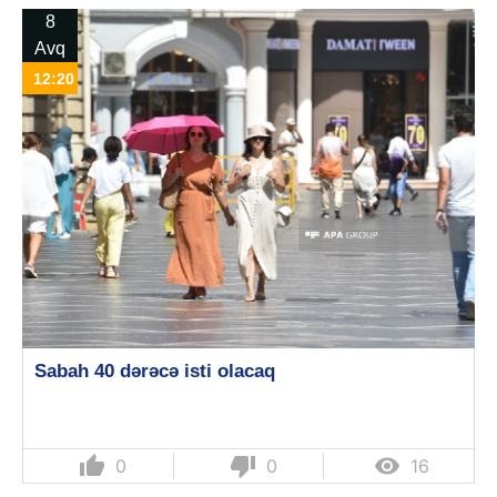
8
Avq
12:20
Sabah 40 dərəcə isti olacaq
thumb_up
thumb_down

0
0
16