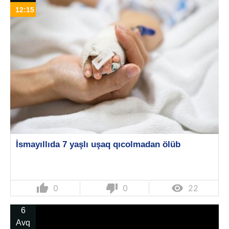
12:15
İsmayıllıda 7 yaşlı uşaq qıcolmadan ölüb
thumb_up
thumb_down

0
0
22
6
Avq