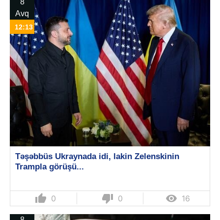
8
Avq
12:13
Təşəbbüs Ukraynada idi, lakin Zelenskinin
Trampla görüşü...
thumb_up
thumb_down

0
0
16
8