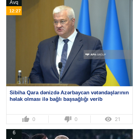
Avq
12:27
Sibiha Qara dənizdə Azərbaycan vətəndaşlarının
həlak olması ilə bağlı başsağlığı verib
thumb_up
thumb_down

0
0
21
6