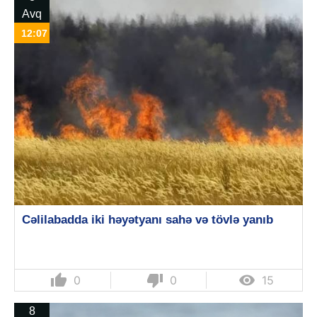
Avq
12:07
Cəlilabadda iki həyətyanı sahə və tövlə yanıb
thumb_up
thumb_down

0
0
15
8