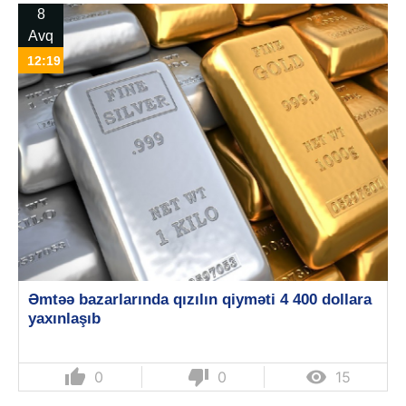
8
Avq
12:19
Əmtəə bazarlarında qızılın qiyməti 4 400 dollara
yaxınlaşıb
thumb_up
thumb_down

0
0
15