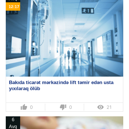
12:17
Bakıda ticarət mərkəzində lift təmir edən usta
yıxılaraq ölüb
thumb_up
thumb_down

0
0
21
6
Avq