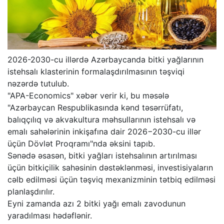
2026-2030-cu illərdə Azərbaycanda bitki yağlarının
istehsalı klasterinin formalaşdırılmasının təşviqi
nəzərdə tutulub.
"APA-Economics" xəbər verir ki, bu məsələ
"Azərbaycan Respublikasında kənd təsərrüfatı,
balıqçılıq və akvakultura məhsullarının istehsalı və
emalı sahələrinin inkişafına dair 2026−2030-cu illər
üçün Dövlət Proqramı"nda əksini tapıb.
Sənədə əsasən, bitki yağları istehsalının artırılması
üçün bitkiçilik sahəsinin dəstəklənməsi, investisiyaların
cəlb edilməsi üçün təşviq mexanizminin tətbiq edilməsi
planlaşdırılır.
Eyni zamanda azı 2 bitki yağı emalı zavodunun
yaradılması hədəflənir.