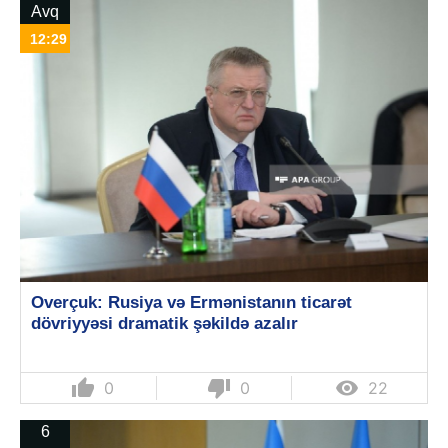
Avq
12:29
Overçuk: Rusiya və Ermənistanın ticarət
dövriyyəsi dramatik şəkildə azalır
thumb_up
thumb_down

0
0
22
6