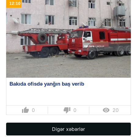
12:10
Bakıda ofisdə yanğın baş verib
thumb_up
thumb_down

0
0
20
Digər xəbərlər