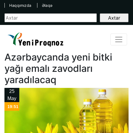
Haqqımızda
Əlaqə
Azərbaycanda yeni bitki
yağı emalı zavodları
yaradılacaq
25
May
19:51