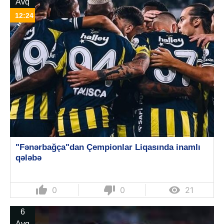
Avq
12:24
"Fənərbağça"dan Çempionlar Liqasında inamlı
qələbə
thumb_up
thumb_down

0
0
21
6
Avq