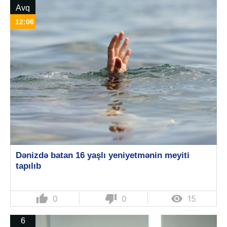
Avq
12:06
Dənizdə batan 16 yaşlı yeniyetmənin meyiti
tapılıb
thumb_up
thumb_down

0
0
15
6