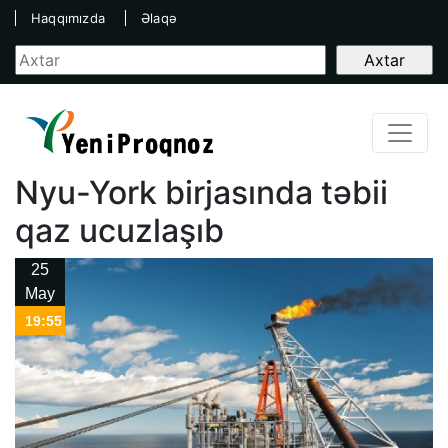
Haqqımızda
Əlaqə
Nyu-York birjasında təbii
qaz ucuzlaşıb
25
May
19:55