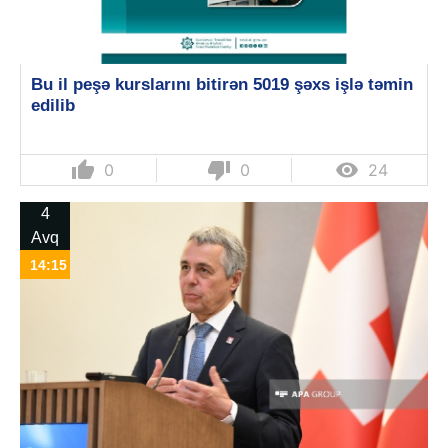
Bu il peşə kurslarını bitirən 5019 şəxs işlə təmin
edilib
thumb_up
thumb_down

0
0
24
4
Avq
14:15