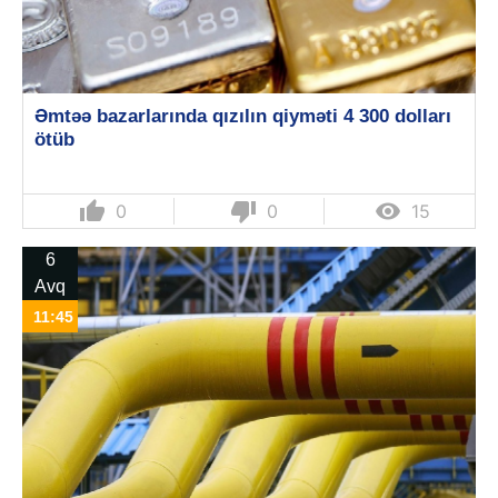
Əmtəə bazarlarında qızılın qiyməti 4 300 dolları
ötüb
thumb_up
thumb_down

0
0
15
6
Avq
11:45