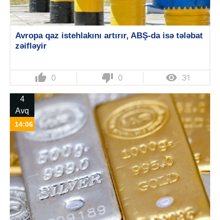
Avropa qaz istehlakını artırır, ABŞ-da isə tələbat
zəifləyir
thumb_up
thumb_down

0
0
31
4
Avq
14:06