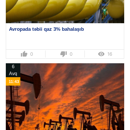
Avropada təbii qaz 3% bahalaşıb
thumb_up
thumb_down

0
0
16
6
Avq
11:43