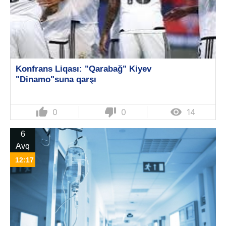
Konfrans Liqası: "Qarabağ" Kiyev
"Dinamo"suna qarşı
thumb_up
thumb_down

0
0
14
6
Avq
12:17