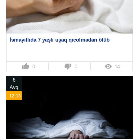
İsmayıllıda 7 yaşlı uşaq qıcolmadan ölüb
thumb_up
thumb_down

0
0
14
6
Avq
12:13