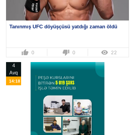
Tanınmış UFC döyüşçüsü yatdığı zaman öldü
thumb_up
thumb_down

0
0
22
4
Avq
14:18