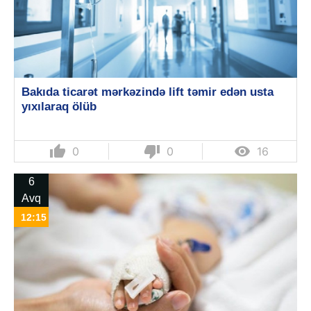
Bakıda ticarət mərkəzində lift təmir edən usta
yıxılaraq ölüb
thumb_up
thumb_down

0
0
16
6
Avq
12:15