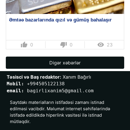
Əmtəə bazarlarında qızıl və gümüş bahalaşır
thumb_up
thumb_down

0
0
23
Digər xəbərlər
Təsisci və Baş redaktor:
 Xanım Bağırlı
Mobil: 
+994505122138
email: 
bagirlixanim5@gmail.com
Saytdakı materialların istifadəsi zamanı istinad
edilməsi vacibdir. Məlumat internet səhifələrində
istifadə edildikdə hiperlink vasitəsi ilə istinad
mütləqdir.