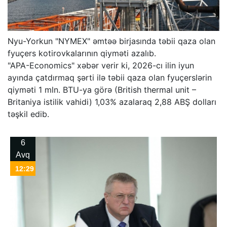
Nyu-Yorkun "NYMEX" əmtəə birjasında təbii qaza olan
fyuçers kotirovkalarının qiyməti azalıb.
"APA-Economics" xəbər verir ki, 2026-cı ilin iyun
ayında çatdırmaq şərti ilə təbii qaza olan fyuçerslərin
qiyməti 1 mln. BTU-ya görə (British thermal unit –
Britaniya istilik vahidi) 1,03% azalaraq 2,88 ABŞ dolları
təşkil edib.
6
Avq
12:29