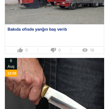
Bakıda ofisdə yanğın baş verib
thumb_up
thumb_down

0
0
16
6
Avq
12:08