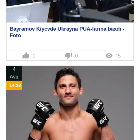
Bayramov Kiyevdə Ukrayna PUA-larına baxdı -
Foto
thumb_up
thumb_down

0
0
15
4
Avq
14:23