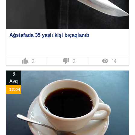
Ağstafada 35 yaşlı kişi bıçaqlanıb
thumb_up
thumb_down

0
0
14
6
Avq
12:04