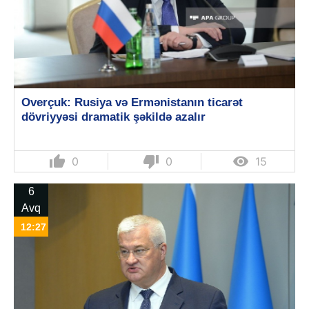
Overçuk: Rusiya və Ermənistanın ticarət
dövriyyəsi dramatik şəkildə azalır
thumb_up
thumb_down

0
0
15
6
Avq
12:27