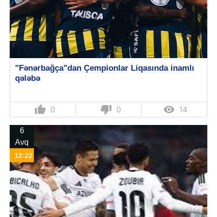
"Fənərbağça"dan Çempionlar Liqasında inamlı
qələbə
thumb_up
thumb_down

0
0
14
6
Avq
12:22