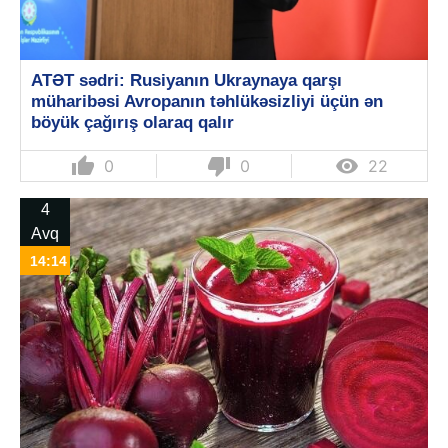
ATƏT sədri: Rusiyanın Ukraynaya qarşı
müharibəsi Avropanın təhlükəsizliyi üçün ən
böyük çağırış olaraq qalır
thumb_up
thumb_down

0
0
22
4
Avq
14:14