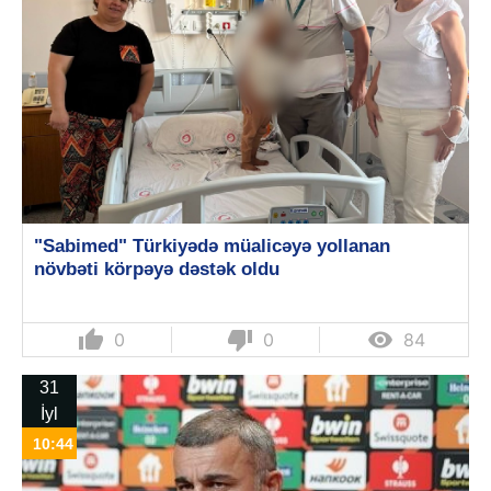
"Sabimed" Türkiyədə müalicəyə yollanan
növbəti körpəyə dəstək oldu
thumb_up
thumb_down

0
0
84
31
İyl
10:44