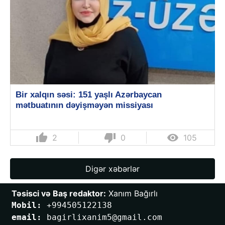
Bir xalqın səsi: 151 yaşlı Azərbaycan
mətbuatının dəyişməyən missiyası
thumb_up
thumb_down

2
0
105
Digər xəbərlər
Təsisci və Baş redaktor:
 Xanım Bağırlı
Mobil: 
+994505122138
email: 
bagirlixanim5@gmail.com