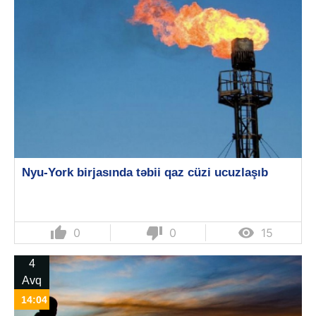
Nyu-York birjasında təbii qaz cüzi ucuzlaşıb
thumb_up
thumb_down

0
0
15
4
Avq
14:04