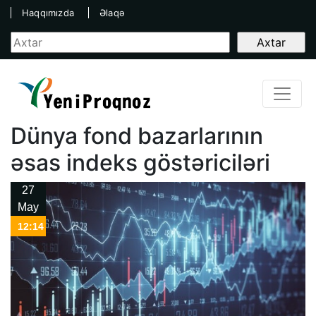
Haqqımızda
Əlaqə
Dünya fond bazarlarının
əsas indeks göstəriciləri
27
May
12:14