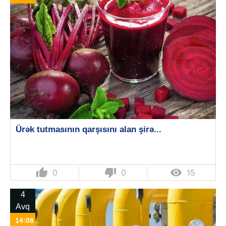
Ürək tutmasının qarşısını alan şirə...
thumb_up
thumb_down

0
0
15
4
Avq
14:08