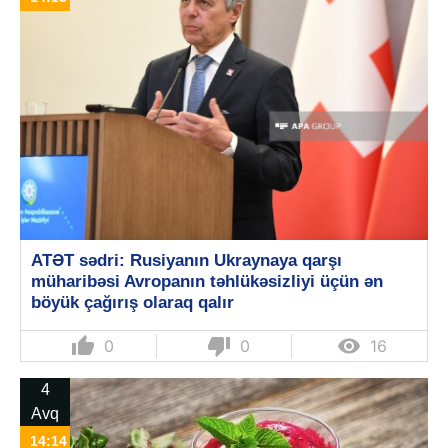
ATƏT sədri: Rusiyanın Ukraynaya qarşı
müharibəsi Avropanın təhlükəsizliyi üçün ən
böyük çağırış olaraq qalır
thumb_up
thumb_down

0
0
16
4
Avq
14:14