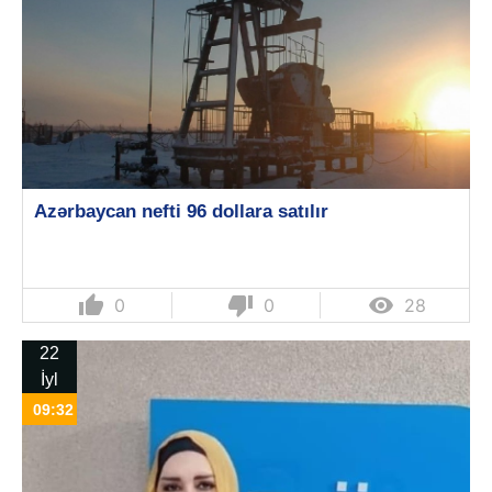
Azərbaycan nefti 96 dollara satılır
thumb_up
thumb_down

0
0
28
22
İyl
09:32