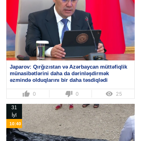
Japarov: Qırğızıstan və Azərbaycan müttəfiqlik
münasibətlərini daha da dərinləşdirmək
əzmində olduqlarını bir daha təsdiqlədi
thumb_up
thumb_down

0
0
25
31
İyl
10:40