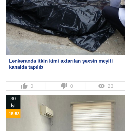
Lənkəranda itkin kimi axtarılan şəxsin meyiti
kanalda tapılıb
thumb_up
thumb_down

0
0
23
30
İyl
15:53