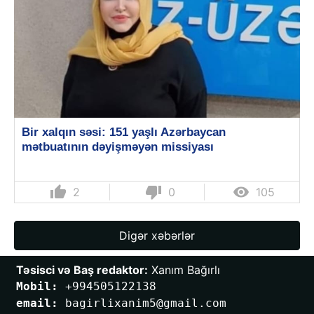
Bir xalqın səsi: 151 yaşlı Azərbaycan
mətbuatının dəyişməyən missiyası
thumb_up
thumb_down

2
0
105
Digər xəbərlər
Təsisci və Baş redaktor:
 Xanım Bağırlı
Mobil: 
+994505122138
email: 
bagirlixanim5@gmail.com