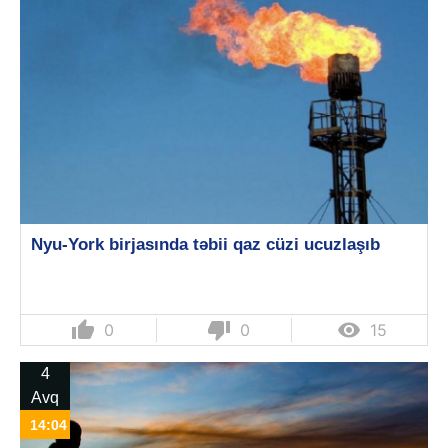
Nyu-York birjasında təbii qaz cüzi ucuzlaşıb
thumb_up
thumb_down

0
0
15
4
Avq
14:04