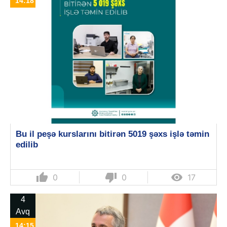
14:18
Bu il peşə kurslarını bitirən 5019 şəxs işlə təmin
edilib
thumb_up
thumb_down

0
0
17
4
Avq
14:15