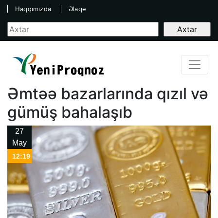
Haqqımızda
Əlaqə
Əmtəə bazarlarında qızıl və
gümüş bahalaşıb
27
May
12:19