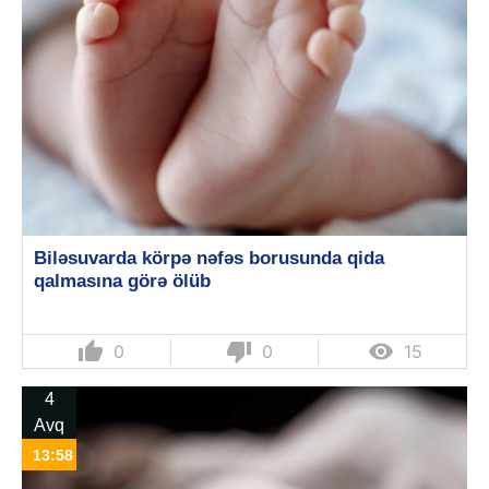
Biləsuvarda körpə nəfəs borusunda qida
qalmasına görə ölüb
thumb_up
thumb_down

0
0
15
4
Avq
13:58