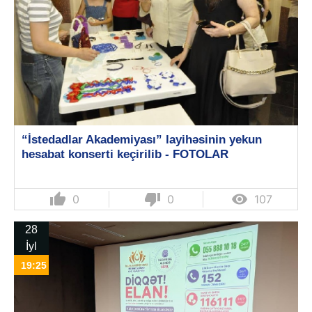
“İstedadlar Akademiyası” layihəsinin yekun
hesabat konserti keçirilib - FOTOLAR
thumb_up
thumb_down

0
0
107
28
İyl
19:25