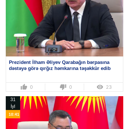
Prezident İlham Əliyev Qarabağın bərpasına
dəstəyə görə qırğız həmkarına təşəkkür edib
thumb_up
thumb_down

0
0
23
31
İyl
10:41