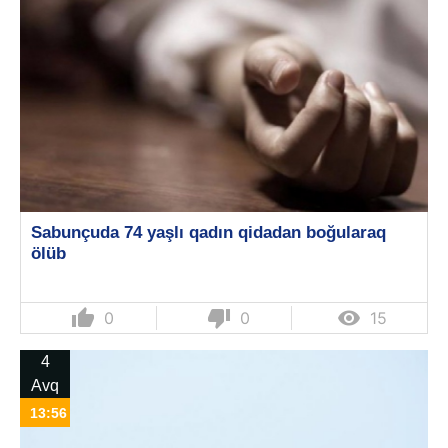
Sabunçuda 74 yaşlı qadın qidadan boğularaq
ölüb
thumb_up
thumb_down

0
0
15
4
Avq
13:56