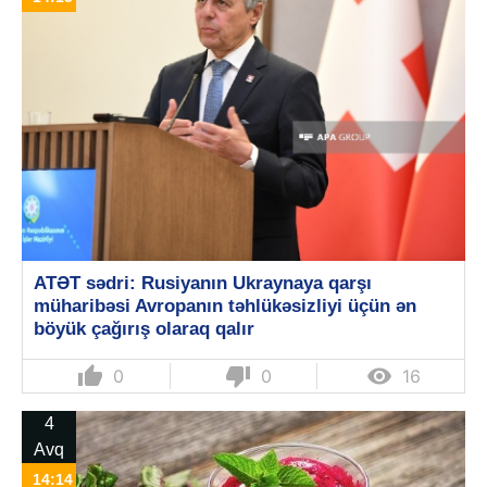
ATƏT sədri: Rusiyanın Ukraynaya qarşı
müharibəsi Avropanın təhlükəsizliyi üçün ən
böyük çağırış olaraq qalır
thumb_up
thumb_down

0
0
16
4
Avq
14:14