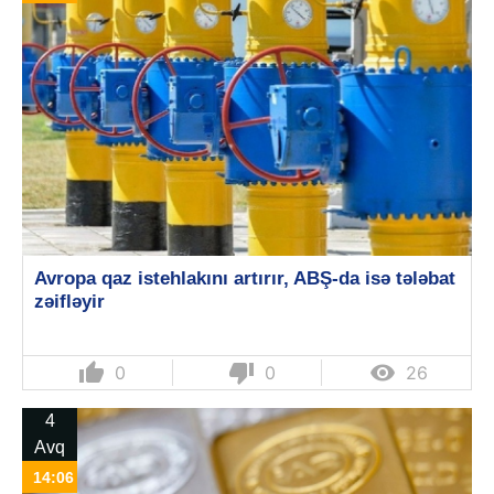
Avropa qaz istehlakını artırır, ABŞ-da isə tələbat
zəifləyir
thumb_up
thumb_down

0
0
26
4
Avq
14:06