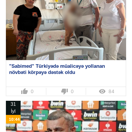
"Sabimed" Türkiyədə müalicəyə yollanan
növbəti körpəyə dəstək oldu
thumb_up
thumb_down

0
0
84
31
İyl
10:44