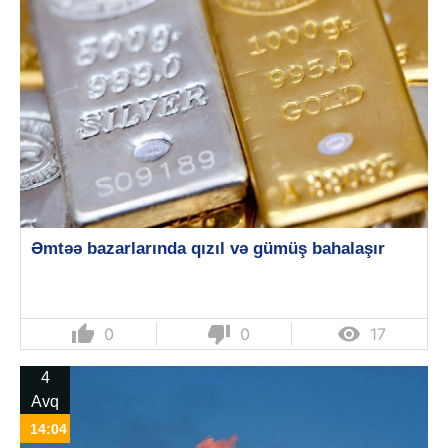
Əmtəə bazarlarında qızıl və gümüş bahalaşır
thumb_up
thumb_down

0
0
17
4
Avq
14:04