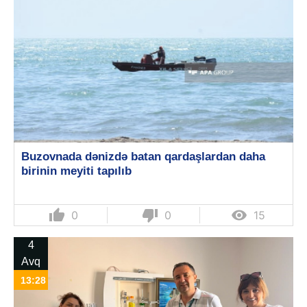
Buzovnada dənizdə batan qardaşlardan daha
birinin meyiti tapılıb
thumb_up
thumb_down

0
0
15
4
Avq
13:28