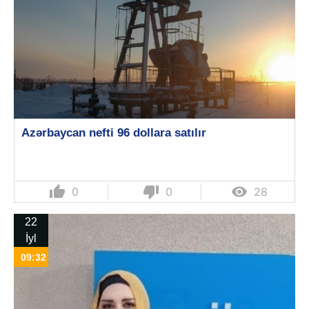
Azərbaycan nefti 96 dollara satılır
thumb_up
thumb_down

0
0
28
22
İyl
09:32