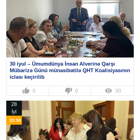
30 iyul – Ümumdünya İnsan Alverinə Qarşı
Mübarizə Günü münasibətilə QHT Koalisiyasının
iclası keçirilib
thumb_up
thumb_down

0
0
30
28
İyl
20:50