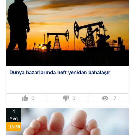
Dünya bazarlarında neft yenidən bahalaşır
thumb_up
thumb_down

0
0
17
4
Avq
13:59