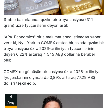
Əmtəə bazarlarında qızılın bir troya unsiyası (31,1
qram) üzrə fyuçerslərin dəyəri artıb.
"APA-Economics" birja məlumatlarına istinadən xəbər
verir ki, Nyu-Yorkun COMEX əmtəə birjasında qızılın bir
troya unsiyası üzrə 2026-cı ilin iyun fyuçerslərinin
dəyəri 0,22% artaraq 4 545 ABŞ dollarına bərabər
olub.
COMEX-də gümüşün bir unsiyası üzrə 2026-cı ilin iyul
fyuçerslərinin qiyməti də 0,89% artaraq 77.29 ABŞ
dolları təşkil edib.
4
Avq