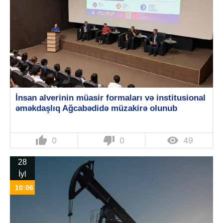
İnsan alverinin müasir formaları və institusional
əməkdaşlıq Ağcabədidə müzakirə olunub
thumb_up
thumb_down

0
0
49
28
İyl
10:06