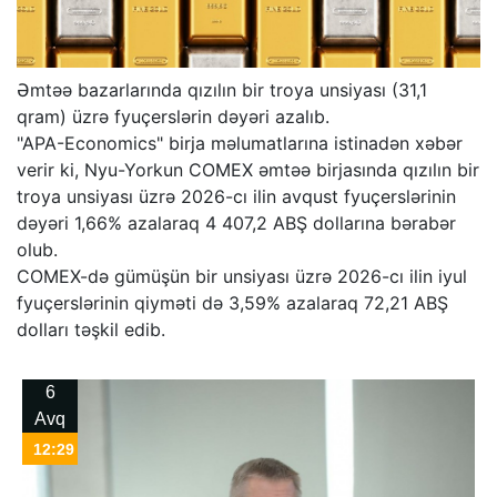
Əmtəə bazarlarında qızılın bir troya unsiyası (31,1
qram) üzrə fyuçerslərin dəyəri azalıb.
"APA-Economics" birja məlumatlarına istinadən xəbər
verir ki, Nyu-Yorkun COMEX əmtəə birjasında qızılın bir
troya unsiyası üzrə 2026-cı ilin avqust fyuçerslərinin
dəyəri 1,66% azalaraq 4 407,2 ABŞ dollarına bərabər
olub.
COMEX-də gümüşün bir unsiyası üzrə 2026-cı ilin iyul
fyuçerslərinin qiyməti də 3,59% azalaraq 72,21 ABŞ
dolları təşkil edib.
6
Avq
12:29