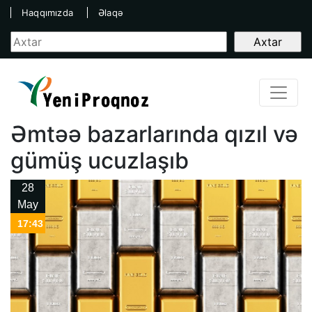
Haqqımızda
Əlaqə
Əmtəə bazarlarında qızıl və
gümüş ucuzlaşıb
28
May
17:43