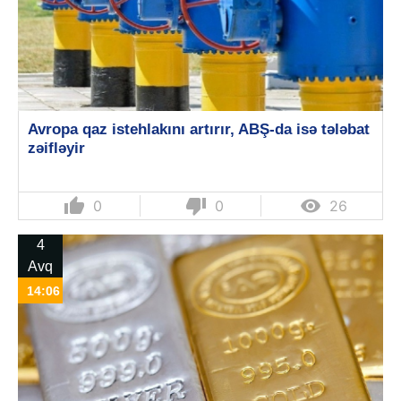
Avropa qaz istehlakını artırır, ABŞ-da isə tələbat
zəifləyir
thumb_up
thumb_down

0
0
26
4
Avq
14:06