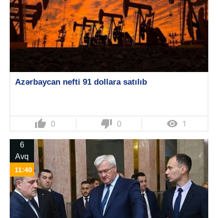
Azərbaycan nefti 91 dollara satılıb
thumb_up
thumb_down

0
0
1
6
Avq
11:40