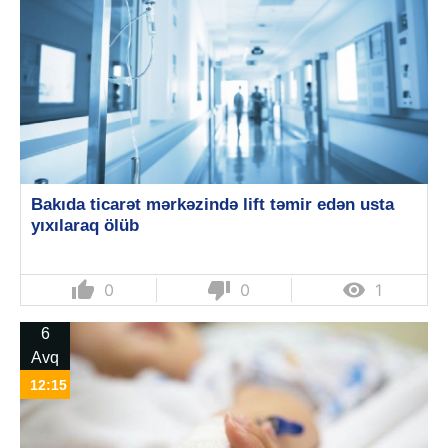
Bakıda ticarət mərkəzində lift təmir edən usta
yıxılaraq ölüb
thumb_up
thumb_down

0
0
1
6
Avq
12:15