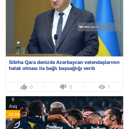
Sibiha Qara dənizdə Azərbaycan vətəndaşlarının
həlak olması ilə bağlı başsağlığı verib
thumb_up
thumb_down

0
0
1
6
Avq
12:24