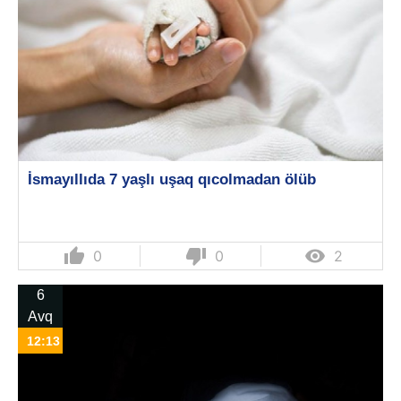
İsmayıllıda 7 yaşlı uşaq qıcolmadan ölüb
thumb_up
thumb_down

0
0
2
6
Avq
12:13