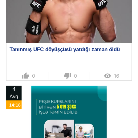
Tanınmış UFC döyüşçüsü yatdığı zaman öldü
thumb_up
thumb_down

0
0
16
4
Avq
14:18