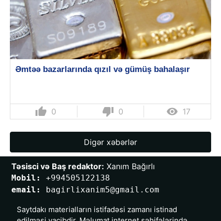
Əmtəə bazarlarında qızıl və gümüş bahalaşır
thumb_up
thumb_down

0
0
17
Digər xəbərlər
Təsisci və Baş redaktor:
 Xanım Bağırlı
Mobil: 
+994505122138
email: 
bagirlixanim5@gmail.com
Saytdakı materialların istifadəsi zamanı istinad
edilməsi vacibdir. Məlumat internet səhifələrində