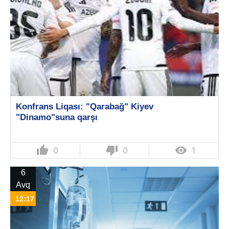
Konfrans Liqası: "Qarabağ" Kiyev
"Dinamo"suna qarşı
thumb_up
thumb_down

0
0
1
6
Avq
12:17