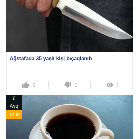
Ağstafada 35 yaşlı kişi bıçaqlanıb
thumb_up
thumb_down

0
0
1
6
Avq
12:04