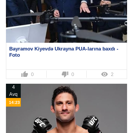
Bayramov Kiyevdə Ukrayna PUA-larına baxdı -
Foto
thumb_up
thumb_down

0
0
2
4
Avq
14:23