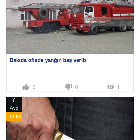
Bakıda ofisdə yanğın baş verib
thumb_up
thumb_down

0
0
1
6
Avq
12:08