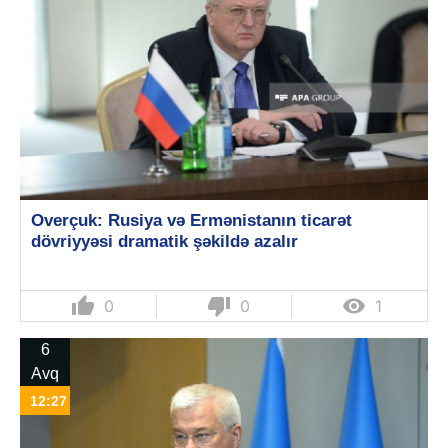
Overçuk: Rusiya və Ermənistanın ticarət
dövriyyəsi dramatik şəkildə azalır
thumb_up
thumb_down

0
0
1
6
Avq
12:27