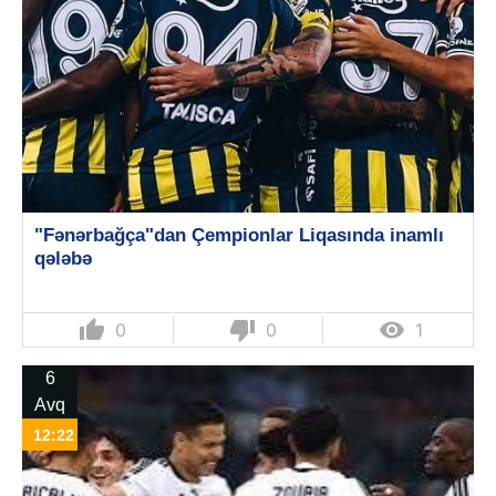
"Fənərbağça"dan Çempionlar Liqasında inamlı
qələbə
thumb_up
thumb_down

0
0
1
6
Avq
12:22