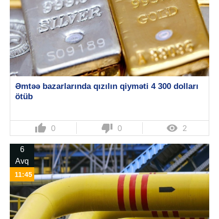
Əmtəə bazarlarında qızılın qiyməti 4 300 dolları
ötüb
thumb_up
thumb_down

0
0
2
6
Avq
11:45