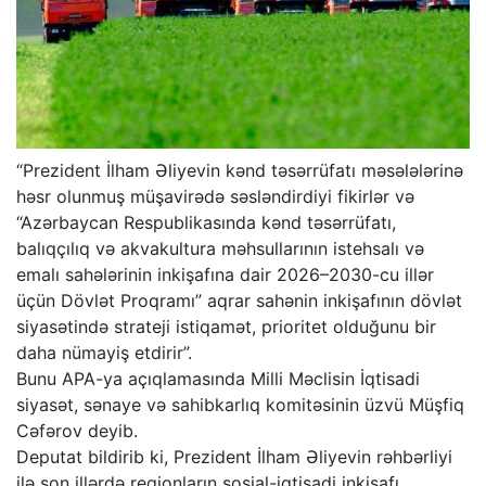
“Prezident İlham Əliyevin kənd təsərrüfatı məsələlərinə
həsr olunmuş müşavirədə səsləndirdiyi fikirlər və
“Azərbaycan Respublikasında kənd təsərrüfatı,
balıqçılıq və akvakultura məhsullarının istehsalı və
emalı sahələrinin inkişafına dair 2026–2030-cu illər
üçün Dövlət Proqramı” aqrar sahənin inkişafının dövlət
siyasətində strateji istiqamət, prioritet olduğunu bir
daha nümayiş etdirir”.
Bunu APA-ya açıqlamasında Milli Məclisin İqtisadi
siyasət, sənaye və sahibkarlıq komitəsinin üzvü Müşfiq
Cəfərov deyib.
Deputat bildirib ki, Prezident İlham Əliyevin rəhbərliyi
ilə son illərdə regionların sosial-iqtisadi inkişafı