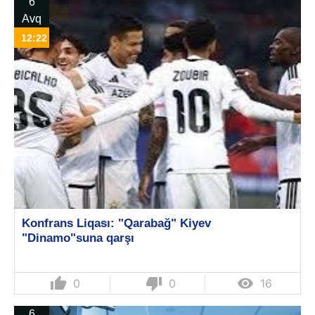
6
Avq
12:22
Konfrans Liqası: "Qarabağ" Kiyev
"Dinamo"suna qarşı
thumb_up
thumb_down

0
0
16
6