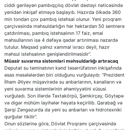
ciddi geriləyən pambıqçılıq dövlət dəstəyi nəticəsində
yenidən inkişaf etməyə başlayıb. Hazırda ölkədə 360
min tondan çox pambıq istehsal olunur. Yeni proqram
çərçivəsində məhsuldarlığın hər hektardan 50 sentnerə
çatdırılması, pambıq istehsalının 17 faiz, emal
məhsullarının isə 4 dəfəyə qədər artırılması nəzərdə
tutulur. Məqsəd yalnız xammal ixracı deyil, hazır
məhsul istehsalının genişləndirilməsidir”.
Müasir suvarma sistemləri məhsuldarlığı artıracaq
Deputat su təminatının kənd təsərrüfatının inkişafında
əsas məsələlərdən biri olduğunu vurğulayıb: “Prezident
İlham Əliyev müşavirədə su anbarlarının, kanalların və
yeni suvarma sistemlərinin əhəmiyyətini xüsusi
vurğuladı. Son illərdə Taxtakörpü, Şəmkirçay, Göytəpə
və digər mühüm layihələr həyata keçirilib. Qarabağ və
Şərqi Zəngəzurda da yeni su anbarları və hidrotexniki
qurğular tikilir”.
Onun sözlərinə görə, Dövlət Proqramı çərçivəsində