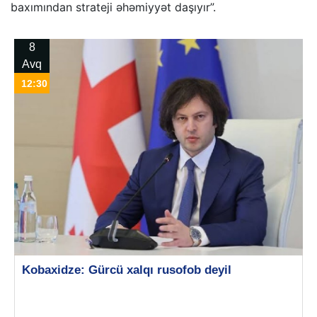
baxımından strateji əhəmiyyət daşıyır”.
8
Avq
12:30
Kobaxidze: Gürcü xalqı rusofob deyil