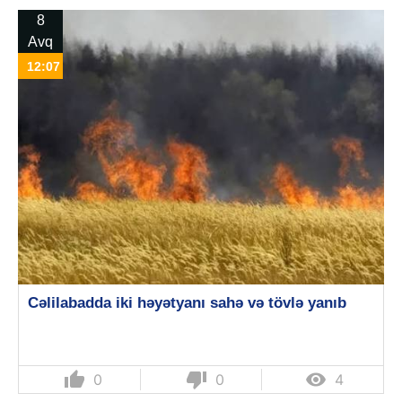
8
Avq
12:07
Cəlilabadda iki həyətyanı sahə və tövlə yanıb
thumb_up
thumb_down

0
0
4