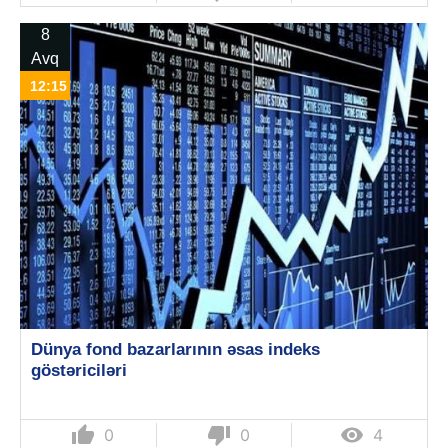
8
Avq
12:15
Dünya fond bazarlarının əsas indeks
göstəriciləri
thumb_up
thumb_down

0
0
4