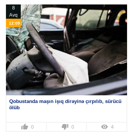
8
Avq
12:09
Qobustanda maşın işıq dirəyinə çırpılıb, sürücü
ölüb
thumb_up
thumb_down

0
0
4