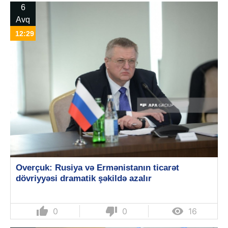
6
Avq
12:29
Overçuk: Rusiya və Ermənistanın ticarət
dövriyyəsi dramatik şəkildə azalır
thumb_up
thumb_down

0
0
16