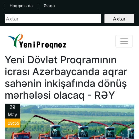
Haqqımızda
Əlaqə
Yeni Dövlət Proqramının
icrası Azərbaycanda aqrar
sahənin inkişafında dönüş
mərhələsi olacaq - RƏY
29
May
19:55