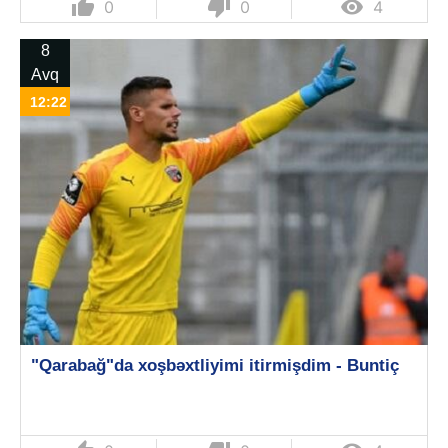
thumb_up
thumb_down

0
0
4
8
Avq
12:22
"Qarabağ"da xoşbəxtliyimi itirmişdim - Buntiç