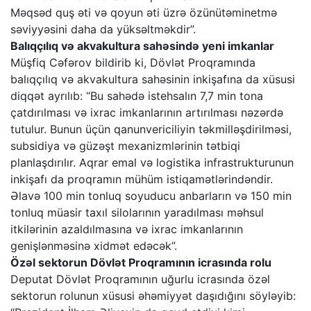
Məqsəd quş əti və qoyun əti üzrə özünütəminetmə
səviyyəsini daha da yüksəltməkdir”.
Balıqçılıq və akvakultura sahəsində yeni imkanlar
Müşfiq Cəfərov bildirib ki, Dövlət Proqramında
balıqçılıq və akvakultura sahəsinin inkişafına da xüsusi
diqqət ayrılıb: “Bu sahədə istehsalın 7,7 min tona
çatdırılması və ixrac imkanlarının artırılması nəzərdə
tutulur. Bunun üçün qanunvericiliyin təkmilləşdirilməsi,
subsidiya və güzəşt mexanizmlərinin tətbiqi
planlaşdırılır. Aqrar emal və logistika infrastrukturunun
inkişafı da proqramın mühüm istiqamətlərindəndir.
Əlavə 100 min tonluq soyuducu anbarların və 150 min
tonluq müasir taxıl silolarının yaradılması məhsul
itkilərinin azaldılmasına və ixrac imkanlarının
genişlənməsinə xidmət edəcək”.
Özəl sektorun Dövlət Proqramının icrasında rolu
Deputat Dövlət Proqramının uğurlu icrasında özəl
sektorun rolunun xüsusi əhəmiyyət daşıdığını söyləyib: