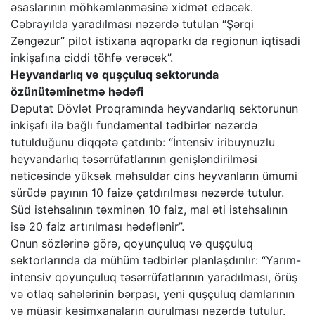
əsaslarının möhkəmlənməsinə xidmət edəcək.
Cəbrayılda yaradılması nəzərdə tutulan “Şərqi
Zəngəzur” pilot istixana aqroparkı da regionun iqtisadi
inkişafına ciddi töhfə verəcək”.
Heyvandarlıq və quşçuluq sektorunda
özünütəminetmə hədəfi
Deputat Dövlət Proqramında heyvandarlıq sektorunun
inkişafı ilə bağlı fundamental tədbirlər nəzərdə
tutulduğunu diqqətə çatdırıb: “İntensiv iribuynuzlu
heyvandarlıq təsərrüfatlarının genişləndirilməsi
nəticəsində yüksək məhsuldar cins heyvanların ümumi
sürüdə payının 10 faizə çatdırılması nəzərdə tutulur.
Süd istehsalının təxminən 10 faiz, mal əti istehsalının
isə 20 faiz artırılması hədəflənir”.
Onun sözlərinə görə, qoyunçuluq və quşçuluq
sektorlarında da mühüm tədbirlər planlaşdırılır: “Yarım-
intensiv qoyunçuluq təsərrüfatlarının yaradılması, örüş
və otlaq sahələrinin bərpası, yeni quşçuluq damlarının
və müasir kəsimxanaların qurulması nəzərdə tutulur.