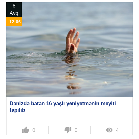
8
Avq
12:06
Dənizdə batan 16 yaşlı yeniyetmənin meyiti
tapılıb
thumb_up
thumb_down

0
0
4