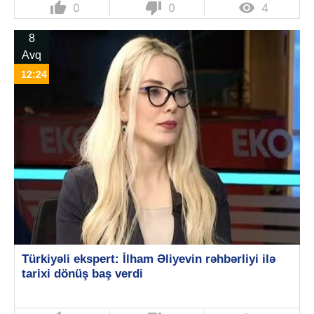
thumb_up
thumb_down

0
0
4
8
Avq
12:24
Türkiyəli ekspert: İlham Əliyevin rəhbərliyi ilə
tarixi dönüş baş verdi