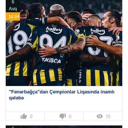
6
Avq
12:24
"Fənərbağça"dan Çempionlar Liqasında inamlı
qələbə
thumb_up
thumb_down

0
0
15