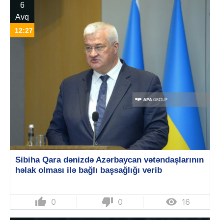
6
Avq
12:27
Sibiha Qara dənizdə Azərbaycan vətəndaşlarının
həlak olması ilə bağlı başsağlığı verib
thumb_up
thumb_down

0
0
16