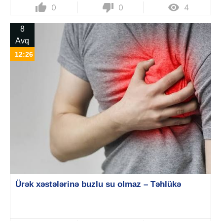
thumb_up
thumb_down

0
0
4
8
Avq
12:26
Ürək xəstələrinə buzlu su olmaz – Təhlükə