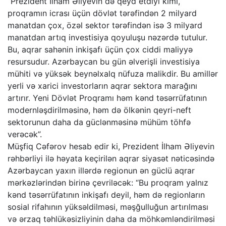
“Prezident İlham Əliyevin də qeyd etdiyi kimi,
proqramın icrası üçün dövlət tərəfindən 2 milyard
manatdan çox, özəl sektor tərəfindən isə 3 milyard
manatdan artıq investisiya qoyuluşu nəzərdə tutulur.
Bu, aqrar sahənin inkişafı üçün çox ciddi maliyyə
resursudur. Azərbaycan bu gün əlverişli investisiya
mühiti və yüksək beynəlxalq nüfuza malikdir. Bu amillər
yerli və xarici investorların aqrar sektora marağını
artırır. Yeni Dövlət Proqramı həm kənd təsərrüfatının
modernləşdirilməsinə, həm də ölkənin qeyri-neft
sektorunun daha da güclənməsinə mühüm töhfə
verəcək”.
Müşfiq Cəfərov hesab edir ki, Prezident İlham Əliyevin
rəhbərliyi ilə həyata keçirilən aqrar siyasət nəticəsində
Azərbaycan yaxın illərdə regionun ən güclü aqrar
mərkəzlərindən birinə çevriləcək: “Bu proqram yalnız
kənd təsərrüfatının inkişafı deyil, həm də regionların
sosial rifahının yüksəldilməsi, məşğulluğun artırılması
və ərzaq təhlükəsizliyinin daha da möhkəmləndirilməsi