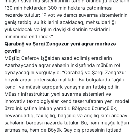
müasir suvarma sistemlərinin tətbiq olunduğu ərazilərin
130 min hektardan 300 min hektara çatdırılması
nəzərdə tutulur: “Pivot və damcı suvarma sistemlərinin
geniş tətbiqi su itkilərini azaldacaq, məhsuldarlığı
yüksəldəcək və iqlim dəyişikliklərinin təsirlərini
minimuma endirəcək”.
Qarabağ və Şərqi Zəngəzur yeni aqrar mərkəzə
çevrilir
Müşfiq Cəfərov işğaldan azad edilmiş ərazilərin
Azərbaycanda aqrar sahənin inkişafında mühüm rol
oynayacağını vurğulayıb: “Qarabağ və Şərqi Zəngəzur
böyük aqrar potensiala malikdir. Bu bölgələrdə “ağıllı
kənd” və müasir aqropark yanaşmaları tətbiq edilir.
Müasir infrastruktur, yeni suvarma sistemləri və
innovativ texnologiyalar kənd təsərrüfatının yeni model
üzrə inkişafına imkan yaradır. Bölgədə üzümçülük,
heyvandarlıq, taxılçılıq, bağçılıq və arıçılıq kimi ənənəvi
sahələrin bərpası nəzərdə tutulur. Bu, həm məşğulluğun
artmasına, həm də Böyük Qayıdış prosesinin iqtisadi