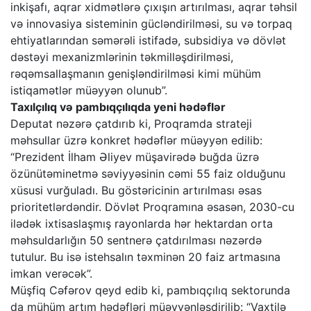
inkişafı, aqrar xidmətlərə çıxışın artırılması, aqrar təhsil
və innovasiya sisteminin gücləndirilməsi, su və torpaq
ehtiyatlarından səmərəli istifadə, subsidiya və dövlət
dəstəyi mexanizmlərinin təkmilləşdirilməsi,
rəqəmsallaşmanın genişləndirilməsi kimi mühüm
istiqamətlər müəyyən olunub”.
Taxılçılıq və pambıqçılıqda yeni hədəflər
Deputat nəzərə çatdırıb ki, Proqramda strateji
məhsullar üzrə konkret hədəflər müəyyən edilib:
“Prezident İlham Əliyev müşavirədə buğda üzrə
özünütəminetmə səviyyəsinin cəmi 55 faiz olduğunu
xüsusi vurğuladı. Bu göstəricinin artırılması əsas
prioritetlərdəndir. Dövlət Proqramına əsasən, 2030-cu
ilədək ixtisaslaşmış rayonlarda hər hektardan orta
məhsuldarlığın 50 sentnerə çatdırılması nəzərdə
tutulur. Bu isə istehsalın təxminən 20 faiz artmasına
imkan verəcək”.
Müşfiq Cəfərov qeyd edib ki, pambıqçılıq sektorunda
da mühüm artım hədəfləri müəyyənləşdirilib: “Vaxtilə