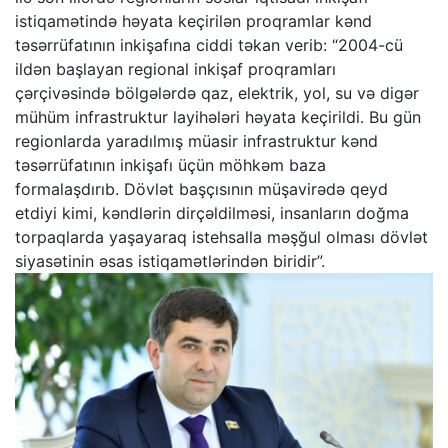
istiqamətində həyata keçirilən proqramlar kənd
təsərrüfatının inkişafına ciddi təkan verib: “2004-cü
ildən başlayan regional inkişaf proqramları
çərçivəsində bölgələrdə qaz, elektrik, yol, su və digər
mühüm infrastruktur layihələri həyata keçirildi. Bu gün
regionlarda yaradılmış müasir infrastruktur kənd
təsərrüfatının inkişafı üçün möhkəm baza
formalaşdırıb. Dövlət başçısının müşavirədə qeyd
etdiyi kimi, kəndlərin dirçəldilməsi, insanların doğma
torpaqlarda yaşayaraq istehsalla məşğul olması dövlət
siyasətinin əsas istiqamətlərindən biridir”.