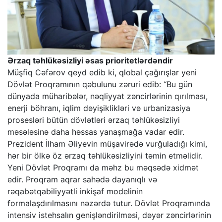
Ərzaq təhlükəsizliyi əsas prioritetlərdəndir
Müşfiq Cəfərov qeyd edib ki, qlobal çağırışlar yeni
Dövlət Proqramının qəbulunu zəruri edib: “Bu gün
dünyada müharibələr, nəqliyyat zəncirlərinin qırılması,
enerji böhranı, iqlim dəyişiklikləri və urbanizasiya
prosesləri bütün dövlətləri ərzaq təhlükəsizliyi
məsələsinə daha həssas yanaşmağa vadar edir.
Prezident İlham Əliyevin müşavirədə vurğuladığı kimi,
hər bir ölkə öz ərzaq təhlükəsizliyini təmin etməlidir.
Yeni Dövlət Proqramı da məhz bu məqsədə xidmət
edir. Proqram aqrar sahədə dayanıqlı və
rəqabətqabiliyyətli inkişaf modelinin
formalaşdırılmasını nəzərdə tutur. Dövlət Proqramında
intensiv istehsalın genişləndirilməsi, dəyər zəncirlərinin