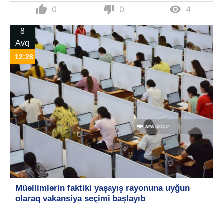
thumb_up
thumb_down

0
0
4
8
Avq
12:28
Müəllimlərin faktiki yaşayış rayonuna uyğun
olaraq vakansiya seçimi başlayıb