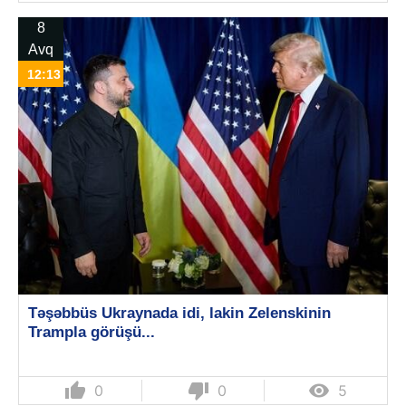
8
Avq
12:13
Təşəbbüs Ukraynada idi, lakin Zelenskinin
Trampla görüşü...
thumb_up
thumb_down

0
0
5