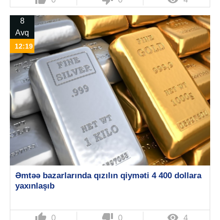
8
Avq
12:19
Əmtəə bazarlarında qızılın qiyməti 4 400 dollara
yaxınlaşıb
thumb_up
thumb_down

0
0
4