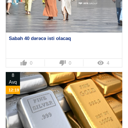
Sabah 40 dərəcə isti olacaq
thumb_up
thumb_down

0
0
4
8
Avq
12:19