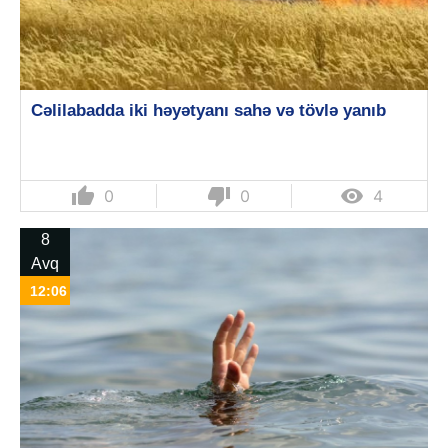
Cəlilabadda iki həyətyanı sahə və tövlə yanıb
thumb_up
thumb_down

0
0
4
8
Avq
12:06