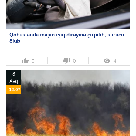
Qobustanda maşın işıq dirəyinə çırpılıb, sürücü
ölüb
thumb_up
thumb_down

0
0
4
8
Avq
12:07