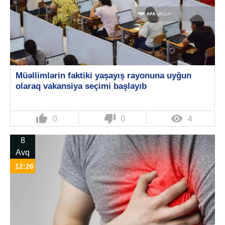
Müəllimlərin faktiki yaşayış rayonuna uyğun
olaraq vakansiya seçimi başlayıb
thumb_up
thumb_down

0
0
4
8
Avq
12:26