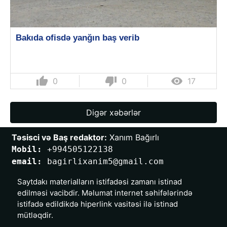
Bakıda ofisdə yanğın baş verib
thumb_up
thumb_down

0
0
17
Digər xəbərlər
Təsisci və Baş redaktor:
 Xanım Bağırlı
Mobil: 
+994505122138
email: 
bagirlixanim5@gmail.com
Saytdakı materialların istifadəsi zamanı istinad
edilməsi vacibdir. Məlumat internet səhifələrində
istifadə edildikdə hiperlink vasitəsi ilə istinad
mütləqdir.