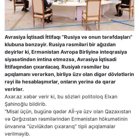
Avrasiya İqtisadi İttifaqı “Rusiya və onun tərəfdaşları”
klubuna bənzəyir. Rusiya rəsmiləri bir ağızdan
deyirlər ki, Ermənistan Avropa Birliyinə inteqrasiya
siyasətindən imtina etməzsə, Avrasiya İqtisadi
İttifaqından çıxarılacaq. Rusiyalı rəsmilər bu
açıqlamanı verərkən, birliyə üzv olan digər dövlətlərin
rəyi ilə hesablaşmırlar, onların yerinə də qərar
verirlər.
Axar.az xəbər verir ki, bu sözləri politoloq Elxan
Şahinoğlu bildirib.
“Misal üçün, bugünə qədər Aİİ-yə üzv olan Qazaxıstan
və Qırğızıstan rəsmilərindən Ermənistan hökumətinin
ünvanına “üzvlükdən çıxararıq” tipli açıqlamalar
verilməyib.