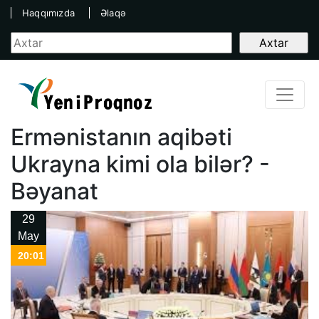
Haqqımızda
Əlaqə
Ermənistanın aqibəti
Ukrayna kimi ola bilər? -
Bəyanat
29
May
20:01