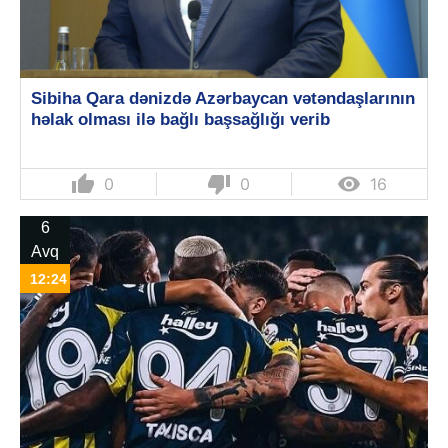
Sibiha Qara dənizdə Azərbaycan vətəndaşlarının
həlak olması ilə bağlı başsağlığı verib
thumb_up
thumb_down

0
0
16
6
Avq
12:24