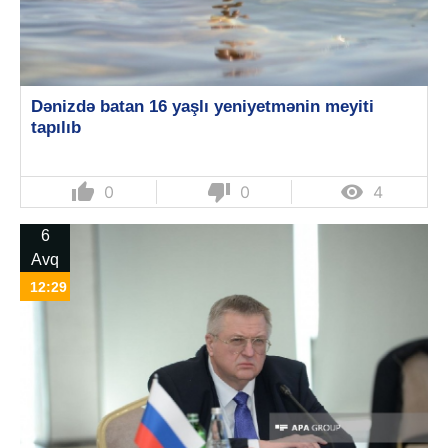
Dənizdə batan 16 yaşlı yeniyetmənin meyiti
tapılıb
thumb_up
thumb_down

0
0
4
6
Avq
12:29