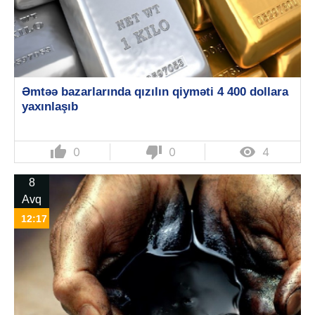
Əmtəə bazarlarında qızılın qiyməti 4 400 dollara
yaxınlaşıb
thumb_up
thumb_down

0
0
4
8
Avq
12:17