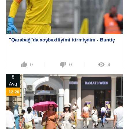
"Qarabağ"da xoşbəxtliyimi itirmişdim - Buntiç
thumb_up
thumb_down

0
0
4
8
Avq
12:20