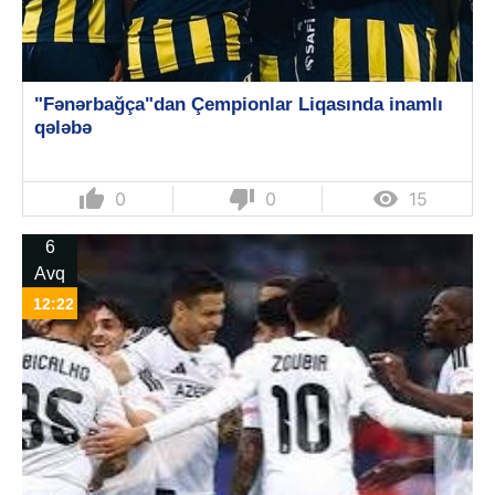
"Fənərbağça"dan Çempionlar Liqasında inamlı
qələbə
thumb_up
thumb_down

0
0
15
6
Avq
12:22