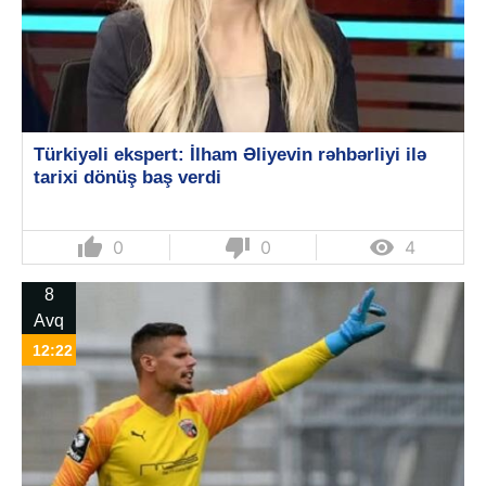
Türkiyəli ekspert: İlham Əliyevin rəhbərliyi ilə
tarixi dönüş baş verdi
thumb_up
thumb_down

0
0
4
8
Avq
12:22