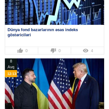
Dünya fond bazarlarının əsas indeks
göstəriciləri
thumb_up
thumb_down

0
0
4
8
Avq
12:13