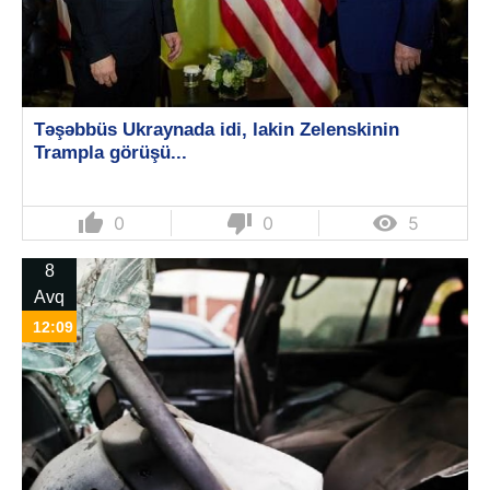
Təşəbbüs Ukraynada idi, lakin Zelenskinin
Trampla görüşü...
thumb_up
thumb_down

0
0
5
8
Avq
12:09