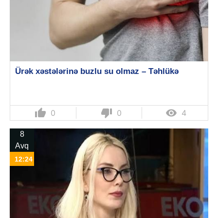
Ürək xəstələrinə buzlu su olmaz – Təhlükə
thumb_up
thumb_down

0
0
4
8
Avq
12:24