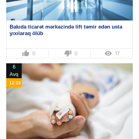
Bakıda ticarət mərkəzində lift təmir edən usta
yıxılaraq ölüb
thumb_up
thumb_down

0
0
17
6
Avq
12:15