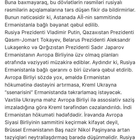
Buna baxmayaraq, bu dövlətlərin rəsmiləri rusiyalı
rəsmilərin açıqlamalarına tərs düşən fikir də bildirmirlər.
Bunun nəticəsidir ki, Astanada Aİİ-nin sammitində
Ermənistanla bağlı bəyanat qəbul edilib.
Rusiya Prezidenti Vladimir Putin, Qazaxıstan Prezidenti
Qasım-Jomart Tokayev, Belarus Prezidenti Aleksandr
Lukaşenko və Qırğızıstan Prezidenti Sadır Japarov
Ermənistanın Avropa Birliyinə üzv olmaq planları
ətrafında vəziyyəti müzakirə ediblər. Aydındır ki, Rusiya
Ermənistanla bağlı qərarını o biri üzvlərə qəbul etdirib.
Avropa Birliyi sözdə yox, əməldə Ermənistan
hökumətinə dəstəyini artırmasa, Kreml Ukrayna
“ssenarisini” Ermənistanda təkrarlamaq istəyəcək.
Vaxtilə Ukrayna məhz Avropa Birliyi ilə assosiativ saziş
imzaladığına görə Kreml tərəfindən cəzalandırıldı. İndi
Ermənistan hökuməti hədəfdədir. İrəvanda Avropa
Siyasi Birliyinin sammitini keçirmək kifayət deyil,
Brüssel Ermənistanın Baş nazir Nikol Paşinyana artan
təzyiqləri neytrallaşdırmaq barədə düşünməlidir. Rusiya