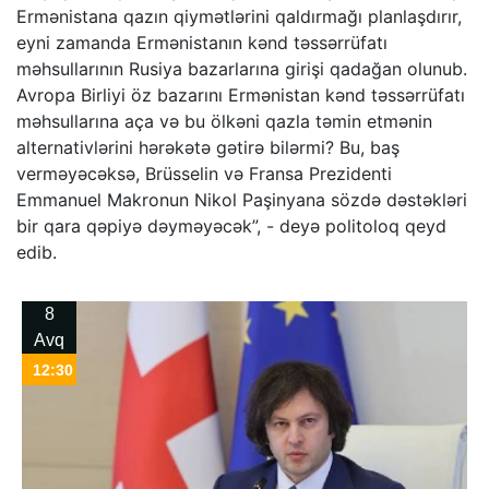
Ermənistana qazın qiymətlərini qaldırmağı planlaşdırır,
eyni zamanda Ermənistanın kənd təssərrüfatı
məhsullarının Rusiya bazarlarına girişi qadağan olunub.
Avropa Birliyi öz bazarını Ermənistan kənd təssərrüfatı
məhsullarına aça və bu ölkəni qazla təmin etmənin
alternativlərini hərəkətə gətirə bilərmi? Bu, baş
verməyəcəksə, Brüsselin və Fransa Prezidenti
Emmanuel Makronun Nikol Paşinyana sözdə dəstəkləri
bir qara qəpiyə dəyməyəcək”, - deyə politoloq qeyd
edib.
8
Avq
12:30