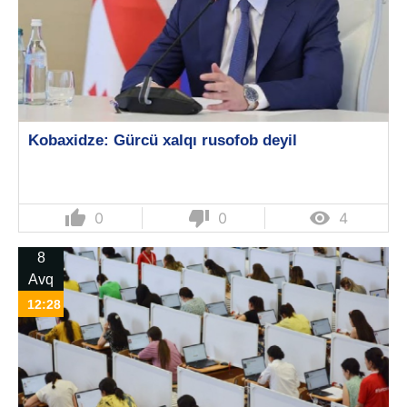
Kobaxidze: Gürcü xalqı rusofob deyil
thumb_up
thumb_down

0
0
4
8
Avq
12:28