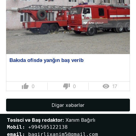
Bakıda ofisdə yanğın baş verib
thumb_up
thumb_down

0
0
17
Digər xəbərlər
Təsisci və Baş redaktor:
 Xanım Bağırlı
Mobil: 
+994505122138
email: 
bagirlixanim5@gmail.com