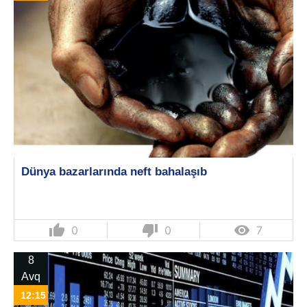
Dünya bazarlarında neft bahalaşıb
thumb_up
thumb_down

0
0
7
8
Avq
12:15