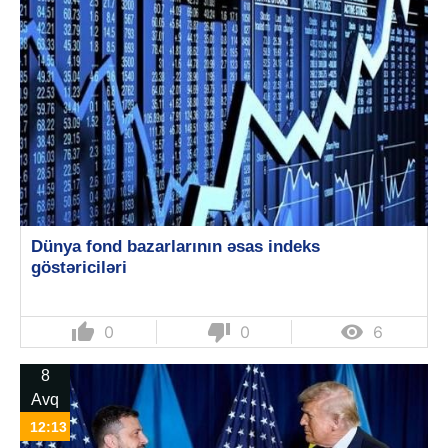
Dünya fond bazarlarının əsas indeks
göstəriciləri
thumb_up
thumb_down

0
0
6
8
Avq
12:13