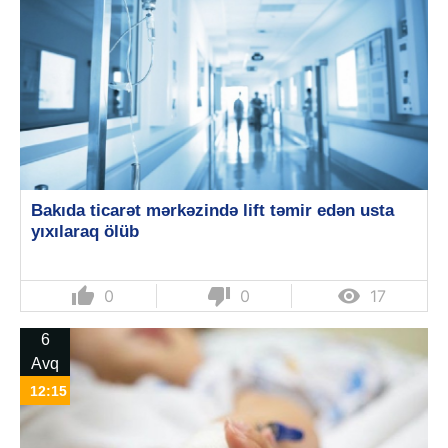
Bakıda ticarət mərkəzində lift təmir edən usta
yıxılaraq ölüb
thumb_up
thumb_down

0
0
17
6
Avq
12:15