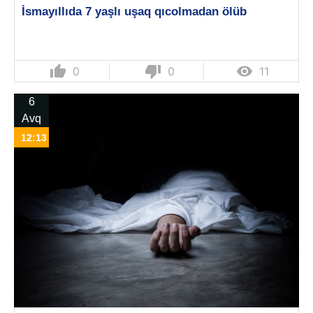
İsmayıllıda 7 yaşlı uşaq qıcolmadan ölüb
thumb_up
thumb_down

0
0
11
6
Avq
12:13