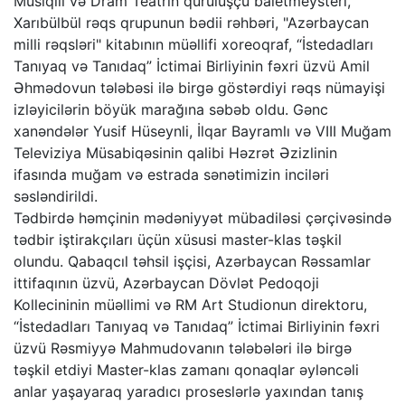
Musiqili və Dram Teatrın quruluşçu baletmeysteri,
Xarıbülbül rəqs qrupunun bədii rəhbəri, "Azərbaycan
milli rəqsləri" kitabının müəllifi xoreoqraf, “İstedadları
Tanıyaq və Tanıdaq” İctimai Birliyinin fəxri üzvü Amil
Əhmədovun tələbəsi ilə birgə göstərdiyi rəqs nümayişi
izləyicilərin böyük marağına səbəb oldu. Gənc
xanəndələr Yusif Hüseynli, İlqar Bayramlı və VIII Muğam
Televiziya Müsabiqəsinin qalibi Həzrət Əzizlinin
ifasında muğam və estrada sənətimizin inciləri
səsləndirildi.
Tədbirdə həmçinin mədəniyyət mübadiləsi çərçivəsində
tədbir iştirakçıları üçün xüsusi master-klas təşkil
olundu. Qabaqcıl təhsil işçisi, Azərbaycan Rəssamlar
ittifaqının üzvü, Azərbaycan Dövlət Pedoqoji
Kollecininin müəllimi və RM Art Studionun direktoru,
“İstedadları Tanıyaq və Tanıdaq” İctimai Birliyinin fəxri
üzvü Rəsmiyyə Mahmudovanın tələbələri ilə birgə
təşkil etdiyi Master-klas zamanı qonaqlar əyləncəli
anlar yaşayaraq yaradıcı proseslərlə yaxından tanış