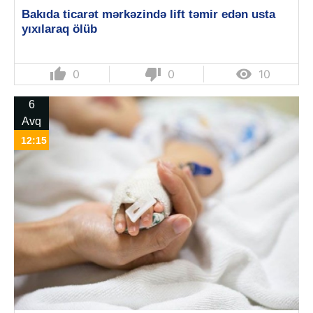
Bakıda ticarət mərkəzində lift təmir edən usta
yıxılaraq ölüb
thumb_up
thumb_down

0
0
10
6
Avq
12:15