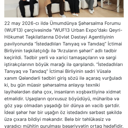
22 may 2026-cı ildə Ümumdünya Şəhərsalma Forumu
(WUF13) çərçivəsində “WUF13 Urban Expo”dakı Qeyri-
Hökumət Təşkilatlarına Dövlət Dəstəyi Agentliyinin
pavilyonunda “İstedadlıları Tanıyaq və Tanıdaq” İctimai
Birliyinin təşkilatçılığı ilə “Arzuların şəhəri” adlı tədbir
keçirildi. Tədbir yerli və xarici tamaşaçıların və sərgi
iştirakçılarının böyük marağı ilə qarşılandı. “İstedadlıları
Tanıyaq və Tanıdaq” İctimai Birliyinin sədri Vüsalə
xanım Qələndərli tədbiri giriş sözü ilə açaraq vurğuladı
ki, bu gün müasir şəhərsalma anlayışı texniki
layihələrdən daha çox, insanların xoşbəxtliyinə xidmət
etməlidir. Uşaqların qorxusuz böyüdüyü, müharibə və
göz yaşı olmadan yaşadığı bir dünya ən vacib şərtdir.
İdeal şəhər hər bir uşağın öz istedadını sərbəst şəkildə
üzə çıxara bildiyi məkandır. Belə bir təhlükəsiz və
yaradıcı mühitin qurulması bəşəriyyətin ortaq hədəfidir.