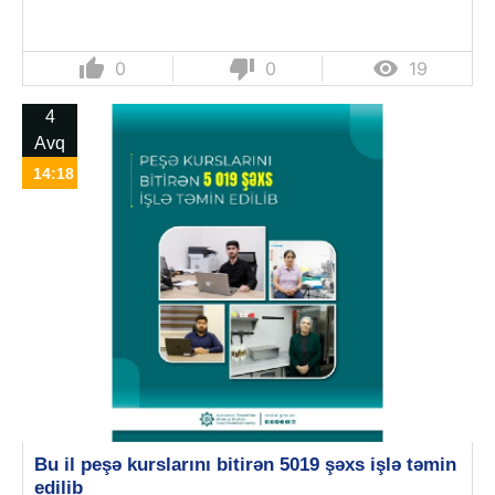
thumb_up
thumb_down

0
0
19
4
Avq
14:18
Bu il peşə kurslarını bitirən 5019 şəxs işlə təmin
edilib