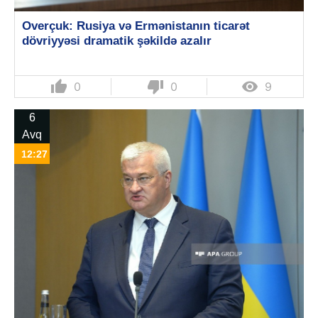
Overçuk: Rusiya və Ermənistanın ticarət
dövriyyəsi dramatik şəkildə azalır
thumb_up
thumb_down

0
0
9
6
Avq
12:27