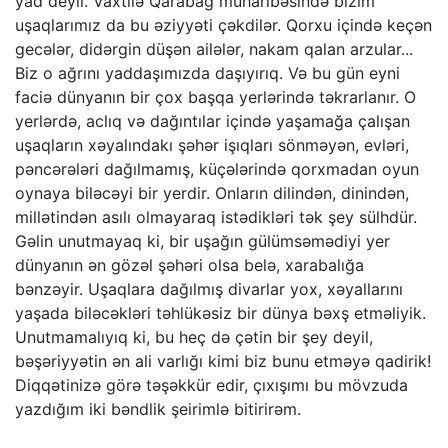
yad deyil. Vaxtilə Qarabağ müharibəsində bizim
uşaqlarımız da bu əziyyəti çəkdilər. Qorxu içində keçən
gecələr, didərgin düşən ailələr, nakam qalan arzular...
Biz o ağrını yaddaşımızda daşıyırıq. Və bu gün eyni
faciə dünyanın bir çox başqa yerlərində təkrarlanır. O
yerlərdə, aclıq və dağıntılar içində yaşamağa çalışan
uşaqların xəyalındakı şəhər işıqları sönməyən, evləri,
pəncərələri dağılmamış, küçələrində qorxmadan oyun
oynaya biləcəyi bir yerdir. Onların dilindən, dinindən,
millətindən asılı olmayaraq istədikləri tək şey sülhdür.
Gəlin unutmayaq ki, bir uşağın gülümsəmədiyi yer
dünyanın ən gözəl şəhəri olsa belə, xarabalığa
bənzəyir. Uşaqlara dağılmış divarlar yox, xəyallarını
yaşada biləcəkləri təhlükəsiz bir dünya bəxş etməliyik.
Unutmamalıyıq ki, bu heç də çətin bir şey deyil,
bəşəriyyətin ən ali varlığı kimi biz bunu etməyə qadirik!
Diqqətinizə görə təşəkkür edir, çıxışımı bu mövzuda
yazdığım iki bəndlik şeirimlə bitirirəm.