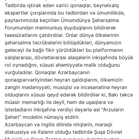
Tədbirdə iştirak edən xarici qonaqlar, beynəlxalq
ekspertlər çıxışlarında bu tədbirdən və ümumilikdə,
paytaxtımızda keçirilən Ümumdünya Şəhərsalma
Forumundan məmnunluq duyduqlarını bildirərək
təəssüratlarını çatdırdılar. Onlar dünya ölkələrinin
şəhərsalma təcrübələrini bölüşdükləri, dünyamızın
gələcəyi ilə bağlı fikir yürütdükləri bu platformanın
xalqlararası, dövlətlərarası əlaqələrin inkişafında böyük
rol oynadığını, xüsusi əhəmiyyətə malik olduğunu
vurğuladılar. Qonaqlar Azərbaycanın
qonaqpərvərliyindən heyran qaldıqlarını, ölkəmizin
zəngin mədəniyyəti, musiqisi və incəsənətinə heyran
olduqlarını xüsusi qeyd edərək bildirdilər ki, Bakı təkcə
müasir memarlığı ilə deyil, həm də uşaqlara və
istedadların inkişafına verdiyi dəyərlə əsl "Arzuların
Şəhəri" modelini nümayiş etdirir.
Azərbaycan və ingilis dilində nitqlərin, maraqlı
diskussiya və ifaların olduğu tədbirdə Şuşa Dövlət