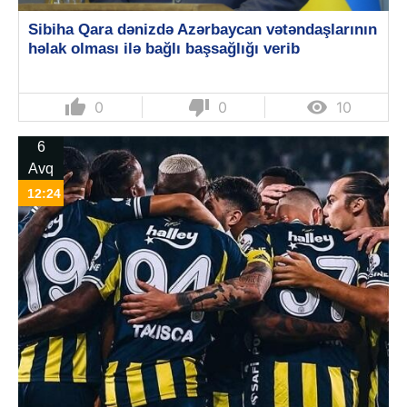
Sibiha Qara dənizdə Azərbaycan vətəndaşlarının
həlak olması ilə bağlı başsağlığı verib
thumb_up
thumb_down

0
0
10
6
Avq
12:24