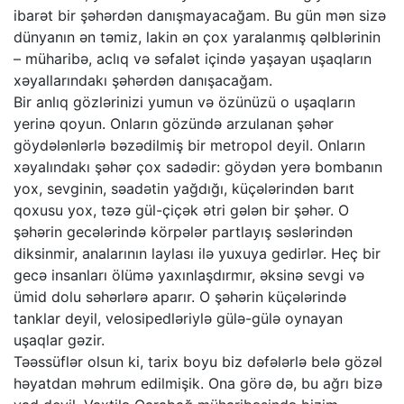
ibarət bir şəhərdən danışmayacağam. Bu gün mən sizə
dünyanın ən təmiz, lakin ən çox yaralanmış qəlblərinin
– müharibə, aclıq və səfalət içində yaşayan uşaqların
xəyallarındakı şəhərdən danışacağam.
Bir anlıq gözlərinizi yumun və özünüzü o uşaqların
yerinə qoyun. Onların gözündə arzulanan şəhər
göydələnlərlə bəzədilmiş bir metropol deyil. Onların
xəyalındakı şəhər çox sadədir: göydən yerə bombanın
yox, sevginin, səadətin yağdığı, küçələrindən barıt
qoxusu yox, təzə gül-çiçək ətri gələn bir şəhər. O
şəhərin gecələrində körpələr partlayış səslərindən
diksinmir, analarının laylası ilə yuxuya gedirlər. Heç bir
gecə insanları ölümə yaxınlaşdırmır, əksinə sevgi və
ümid dolu səhərlərə aparır. O şəhərin küçələrində
tanklar deyil, velosipedləriylə gülə-gülə oynayan
uşaqlar gəzir.
Təəssüflər olsun ki, tarix boyu biz dəfələrlə belə gözəl
həyatdan məhrum edilmişik. Ona görə də, bu ağrı bizə