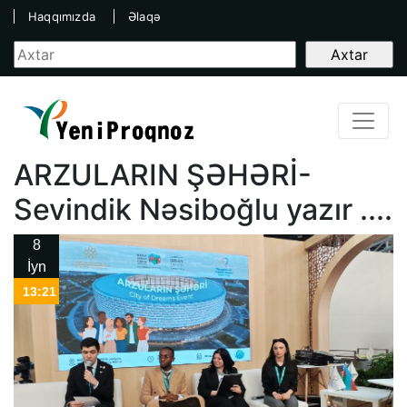
Haqqımızda
Əlaqə
ARZULARIN ŞƏHƏRİ-
Sevindik Nəsiboğlu yazır ....
8
İyn
13:21