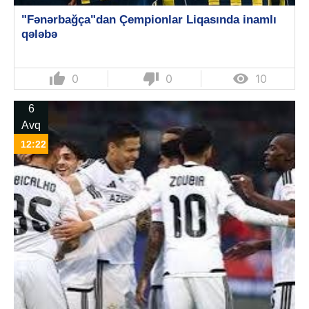
"Fənərbağça"dan Çempionlar Liqasında inamlı
qələbə
thumb_up
thumb_down

0
0
10
6
Avq
12:22