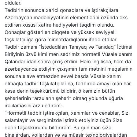
oldular.
Tədbirin sonunda xarici qonaqlara və iştirakçılara
Azərbaycan mədəniyyətinin elementlərini özündə əks
etdirən xüsusi xatirə hədiyyələri təqdim olundu.
Qonaqlar göstərilən diqqətə və yüksək səviyyəli
təşkilatçılığa görə minnətdarlıqlarını ifadə etdilər.
Tədbir zamanı “İstedadlıları Tanıyaq və Tanıdaq” İctimai
Birliyinin üzvü kimi mən sədrimiz hörmətli Vüsalə xanım
Qələndərlidən sonra çıxış etdim. Həm ingiliscə, həm də
azərbaycanca etdiyim çıxışımın tam mətnini məqaləmin
sonuna əlavə etməzdən əvvəl başda Vüsalə xanım
olmaqla tədbir təşkilatçılarına, tədbirdə əməyi olan hər
kəsə dərin təşəkkürümü bildirir, ölkəmizin bütün
şəhərlərinin “arzuların şəhəri” olmaq yolunda uğurla
irəliləməsini arzu edirəm:
“Hörmətli tədbir iştirakçıları, xanımlar və cənablar, Sizi
salamlayır və sərgimizdə iştirak etdiyiniz üçün Sizə
dərin təşəkkürümü bildirirəm. Bu gün mən sizə
binalardan, yollardan və ya müasir texnologiyalardan