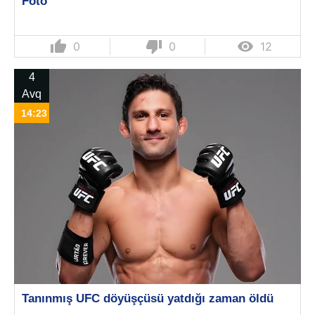
Foto
thumb_up
thumb_down

0
0
12
4
Avq
14:23
Tanınmış UFC döyüşçüsü yatdığı zaman öldü