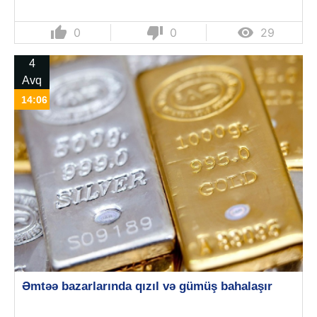
thumb_up
thumb_down

0
0
29
4
Avq
14:06
Əmtəə bazarlarında qızıl və gümüş bahalaşır