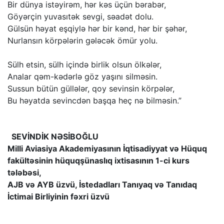
Bir dünya istəyirəm, hər kəs üçün bərabər,
Göyərçin yuvasıtək sevgi, səadət dolu.
Gülsün həyat eşqiylə hər bir kənd, hər bir şəhər,
Nurlansın körpələrin gələcək ömür yolu.
Sülh etsin, sülh içində birlik olsun ölkələr,
Analar qəm-kədərlə göz yaşını silməsin.
Sussun bütün güllələr, qoy sevinsin körpələr,
Bu həyatda sevincdən başqa heç nə bilməsin.”
SEVİNDİK NƏSİBOĞLU
Milli Aviasiya Akademiyasının İqtisadiyyat və Hüquq
fakültəsinin hüquqşünaslıq ixtisasının 1-ci kurs
tələbəsi,
AJB və AYB üzvü, İstedadları Tanıyaq və Tanıdaq
İctimai Birliyinin fəxri üzvü