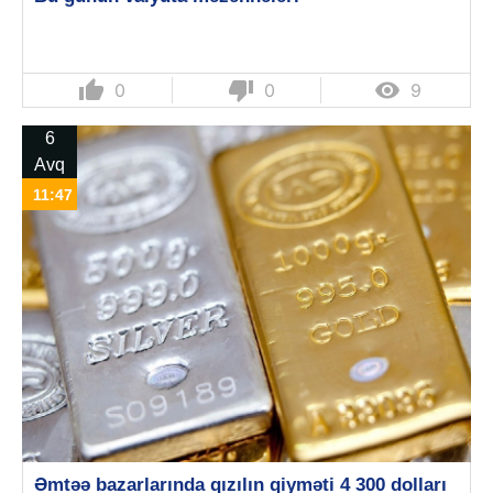
thumb_up
thumb_down

0
0
9
6
Avq
11:47
Əmtəə bazarlarında qızılın qiyməti 4 300 dolları