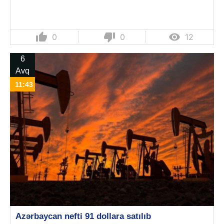
thumb_up
thumb_down

0
0
12
6
Avq
11:43
Azərbaycan nefti 91 dollara satılıb