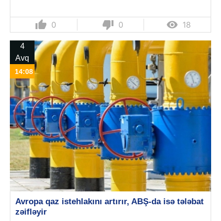
thumb_up
thumb_down

0
0
18
4
Avq
14:08
Avropa qaz istehlakını artırır, ABŞ-da isə tələbat
zəifləyir