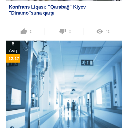
Konfrans Liqası: "Qarabağ" Kiyev
"Dinamo"suna qarşı
thumb_up
thumb_down

0
0
10
6
Avq
12:17