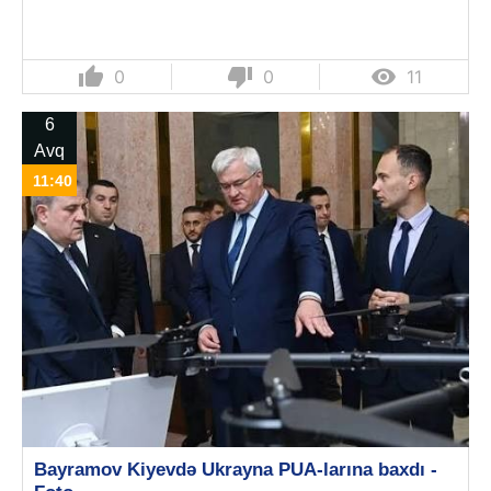
thumb_up
thumb_down

0
0
11
6
Avq
11:40
Bayramov Kiyevdə Ukrayna PUA-larına baxdı -