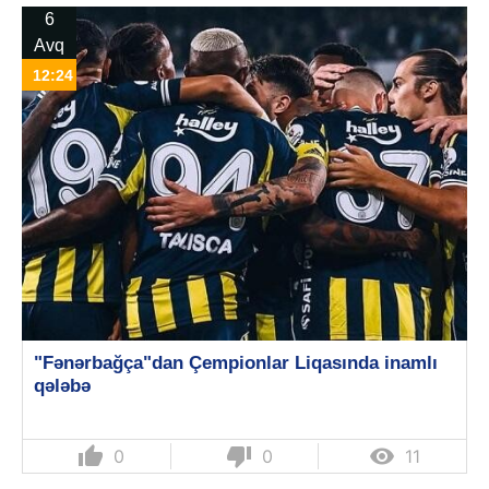
6
Avq
12:24
"Fənərbağça"dan Çempionlar Liqasında inamlı
qələbə
thumb_up
thumb_down

0
0
11