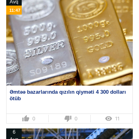
Avq
11:47
Əmtəə bazarlarında qızılın qiyməti 4 300 dolları
ötüb
thumb_up
thumb_down

0
0
11
6