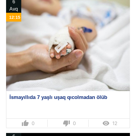
6
Avq
12:15
İsmayıllıda 7 yaşlı uşaq qıcolmadan ölüb
thumb_up
thumb_down

0
0
12