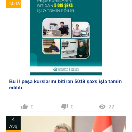
14:18
Bu il peşə kurslarını bitirən 5019 şəxs işlə təmin
edilib
thumb_up
thumb_down

0
0
22
4
Avq