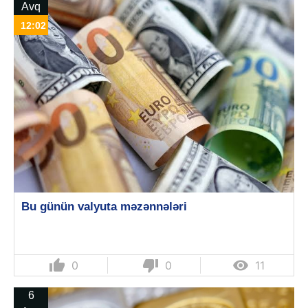
Avq
12:02
Bu günün valyuta məzənnələri
thumb_up
thumb_down

0
0
11
6