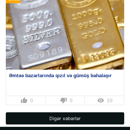
Əmtəə bazarlarında qızıl və gümüş bahalaşır
thumb_up
thumb_down

0
0
20
Digər xəbərlər