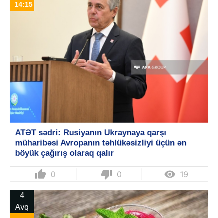
14:15
ATƏT sədri: Rusiyanın Ukraynaya qarşı
müharibəsi Avropanın təhlükəsizliyi üçün ən
böyük çağırış olaraq qalır
thumb_up
thumb_down

0
0
19
4
Avq