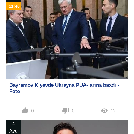
11:40
Bayramov Kiyevdə Ukrayna PUA-larına baxdı -
Foto
thumb_up
thumb_down

0
0
12
4
Avq