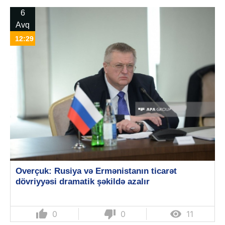
6
Avq
12:29
Overçuk: Rusiya və Ermənistanın ticarət
dövriyyəsi dramatik şəkildə azalır
thumb_up
thumb_down

0
0
11