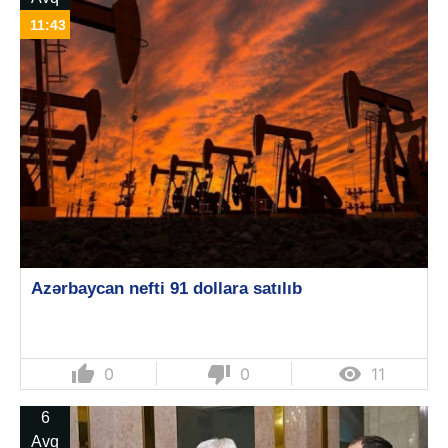
11:43
Azərbaycan nefti 91 dollara satılıb
thumb_up
thumb_down

0
0
11
6
Avq