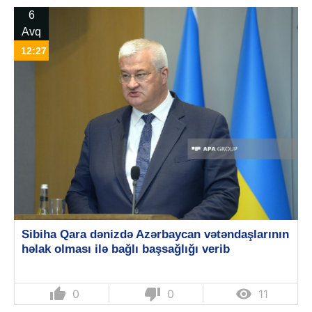
6
Avq
12:27
Sibiha Qara dənizdə Azərbaycan vətəndaşlarının
həlak olması ilə bağlı başsağlığı verib
thumb_up
thumb_down

0
0
11