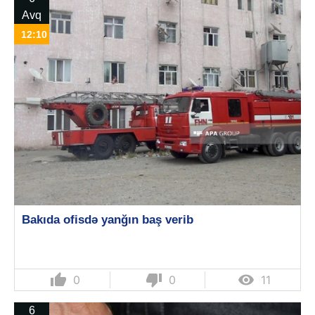
Avq
12:10
Bakıda ofisdə yanğın baş verib
thumb_up
thumb_down

0
0
11
6