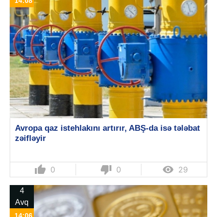
14:08
Avropa qaz istehlakını artırır, ABŞ-da isə tələbat
zəifləyir
thumb_up
thumb_down

0
0
29
4
Avq
14:06