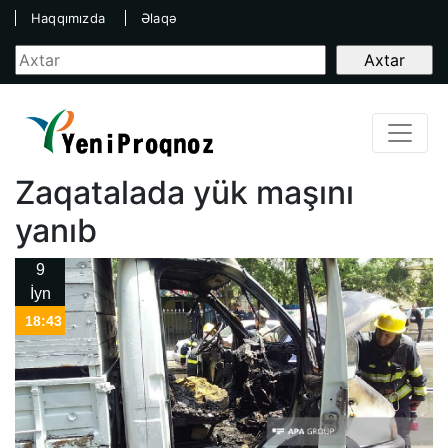
Haqqımızda
Əlaqə
Zaqatalada yük maşını
yanıb
9
İyn
18:43