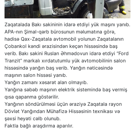
Zaqatalada Bakı sakininin idarə etdiyi yük maşını yanıb.
APA-nın Şimal-qərb bürosunun məlumatına görə,
hadisə Qax-Zaqatala avtomobil yolunun Zaqatalanın
Çobankol kəndi ərazisindən keçən hissəsində baş
verib. Bakı sakini Ruslan Əhmədovun idarə etdiyi “Ford
Tranzit” markalı xırdatutumlu yük avtomobilinin salon
hissəsində yanğın baş verib. Yanğın nəticəsində
maşının salon hissəsi yanıb.
Yanğın zamanı xəsarət alan olmayıb.
Yanğına səbəb maşının elektrik sistemində baş vermiş
qısa qapanma göstərilir.
Yanğının söndürülməsi üçün əraziyə Zaqatala rayon
Dövlət Yanğından Mühafizə Hissəsinin texnikası və
şəxsi heyəti cəlb olunub.
Faktla bağlı araşdırma aparılır.