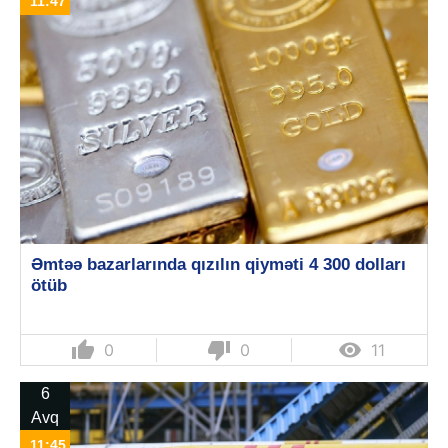
11:47
Əmtəə bazarlarında qızılın qiyməti 4 300 dolları
ötüb
thumb_up
thumb_down

0
0
11
6
Avq
11:45