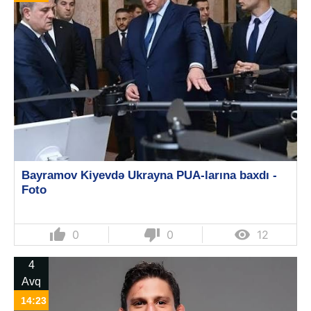
Bayramov Kiyevdə Ukrayna PUA-larına baxdı -
Foto
thumb_up
thumb_down

0
0
12
4
Avq
14:23