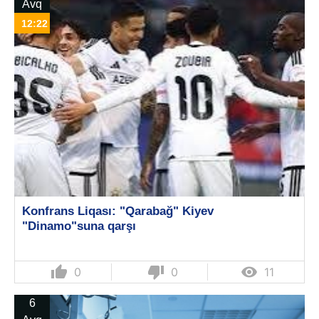
Avq
12:22
Konfrans Liqası: "Qarabağ" Kiyev
"Dinamo"suna qarşı
thumb_up
thumb_down

0
0
11
6