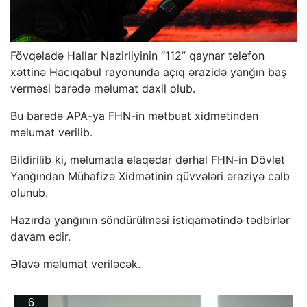
Fövqəladə Hallar Nazirliyinin “112” qaynar telefon
xəttinə Hacıqabul rayonunda açıq ərazidə yanğın baş
verməsi barədə məlumat daxil olub.
Bu barədə APA-ya FHN-in mətbuat xidmətindən
məlumat verilib.
Bildirilib ki, məlumatla əlaqədar dərhal FHN-in Dövlət
Yanğından Mühafizə Xidmətinin qüvvələri əraziyə cəlb
olunub.
Hazırda yanğının söndürülməsi istiqamətində tədbirlər
davam edir.
Əlavə məlumat veriləcək.
6