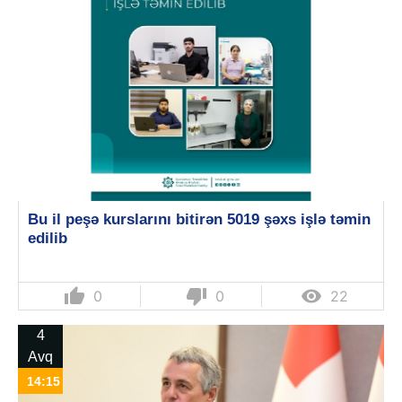
Bu il peşə kurslarını bitirən 5019 şəxs işlə təmin
edilib
thumb_up
thumb_down

0
0
22
4
Avq
14:15