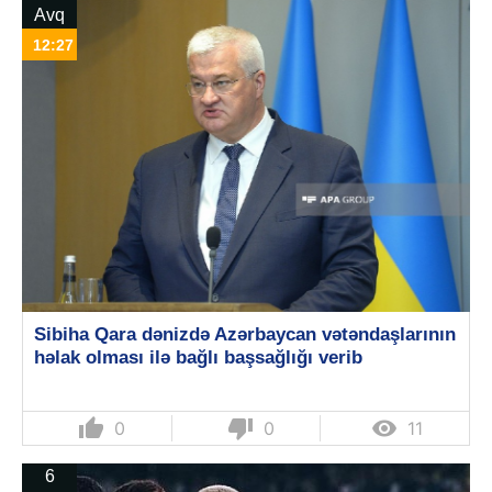
Avq
12:27
Sibiha Qara dənizdə Azərbaycan vətəndaşlarının
həlak olması ilə bağlı başsağlığı verib
thumb_up
thumb_down

0
0
11
6