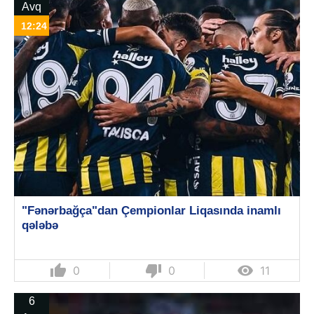
Avq
12:24
"Fənərbağça"dan Çempionlar Liqasında inamlı
qələbə
thumb_up
thumb_down

0
0
11
6