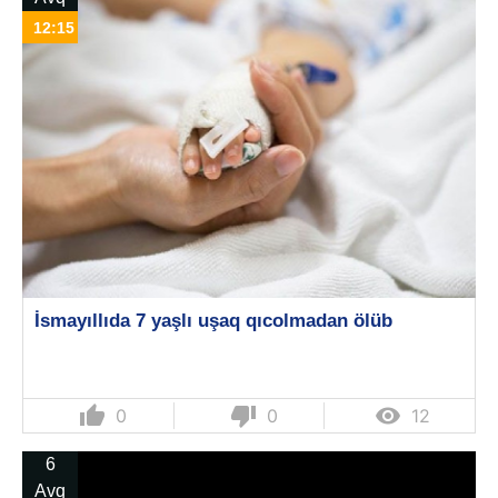
12:15
İsmayıllıda 7 yaşlı uşaq qıcolmadan ölüb
thumb_up
thumb_down

0
0
12
6
Avq