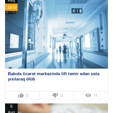
Avq
12:17
Bakıda ticarət mərkəzində lift təmir edən usta
yıxılaraq ölüb
thumb_up
thumb_down

0
0
11
6
Avq