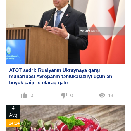
ATƏT sədri: Rusiyanın Ukraynaya qarşı
müharibəsi Avropanın təhlükəsizliyi üçün ən
böyük çağırış olaraq qalır
thumb_up
thumb_down

0
0
19
4
Avq
14:14