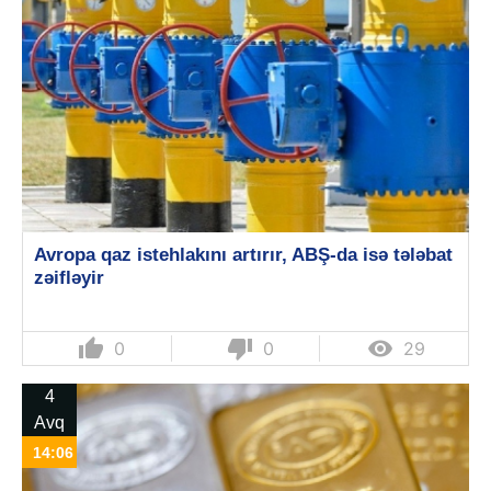
Avropa qaz istehlakını artırır, ABŞ-da isə tələbat
zəifləyir
thumb_up
thumb_down

0
0
29
4
Avq
14:06