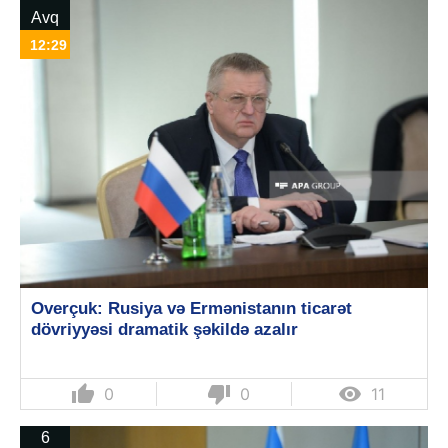
Avq
12:29
Overçuk: Rusiya və Ermənistanın ticarət
dövriyyəsi dramatik şəkildə azalır
thumb_up
thumb_down

0
0
11
6