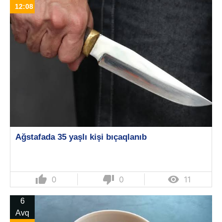
12:08
Ağstafada 35 yaşlı kişi bıçaqlanıb
thumb_up
thumb_down

0
0
11
6
Avq