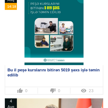
14:18
Bu il peşə kurslarını bitirən 5019 şəxs işlə təmin
edilib
thumb_up
thumb_down

0
0
23
4
Avq