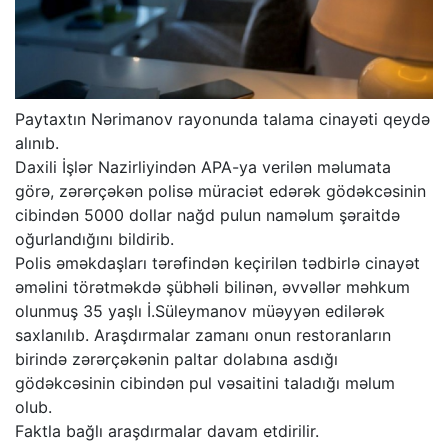
Paytaxtın Nərimanov rayonunda talama cinayəti qeydə
alınıb.
Daxili İşlər Nazirliyindən APA-ya verilən məlumata
görə, zərərçəkən polisə müraciət edərək gödəkcəsinin
cibindən 5000 dollar nağd pulun naməlum şəraitdə
oğurlandığını bildirib.
Polis əməkdaşları tərəfindən keçirilən tədbirlə cinayət
əməlini törətməkdə şübhəli bilinən, əvvəllər məhkum
olunmuş 35 yaşlı İ.Süleymanov müəyyən edilərək
saxlanılıb. Araşdırmalar zamanı onun restoranların
birində zərərçəkənin paltar dolabına asdığı
gödəkcəsinin cibindən pul vəsaitini taladığı məlum
olub.
Faktla bağlı araşdırmalar davam etdirilir.