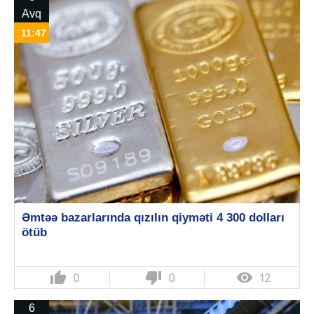
Avq
11:47
Əmtəə bazarlarında qızılın qiyməti 4 300 dolları
ötüb
thumb_up
thumb_down

0
0
12
6