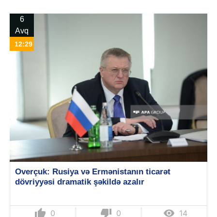
6
Avq
12:29
Overçuk: Rusiya və Ermənistanın ticarət
dövriyyəsi dramatik şəkildə azalır
thumb_up
thumb_down

0
0
14