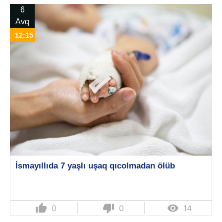
6
Avq
12:15
İsmayıllıda 7 yaşlı uşaq qıcolmadan ölüb
thumb_up
thumb_down

0
0
14