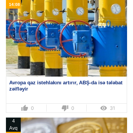
14:08
Avropa qaz istehlakını artırır, ABŞ-da isə tələbat
zəifləyir
thumb_up
thumb_down

0
0
31
4
Avq