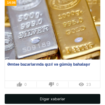
14:06
Əmtəə bazarlarında qızıl və gümüş bahalaşır
thumb_up
thumb_down

0
0
23
Digər xəbərlər