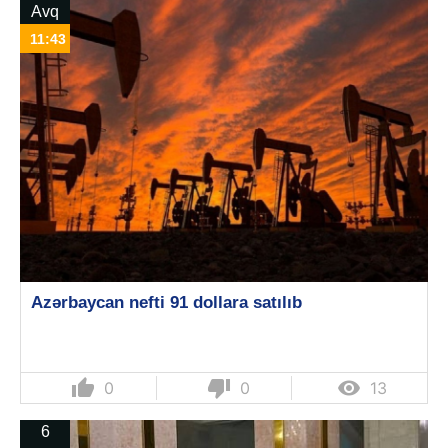
Avq
11:43
Azərbaycan nefti 91 dollara satılıb
thumb_up
thumb_down

0
0
13
6