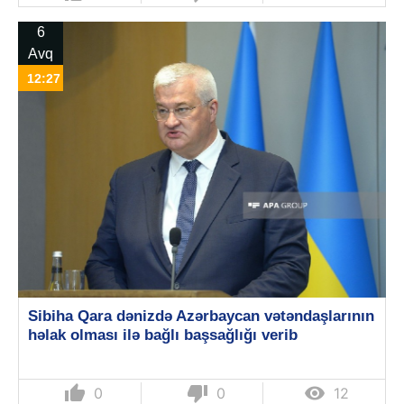
6
Avq
12:27
Sibiha Qara dənizdə Azərbaycan vətəndaşlarının
həlak olması ilə bağlı başsağlığı verib
thumb_up
thumb_down

0
0
12