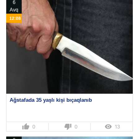
6
Avq
12:08
Ağstafada 35 yaşlı kişi bıçaqlanıb
thumb_up
thumb_down

0
0
13