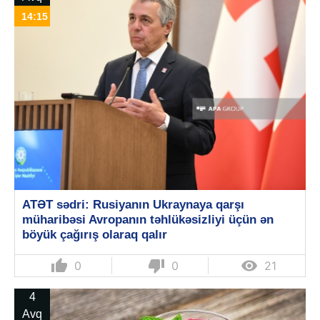
14:15
ATƏT sədri: Rusiyanın Ukraynaya qarşı
müharibəsi Avropanın təhlükəsizliyi üçün ən
böyük çağırış olaraq qalır
thumb_up
thumb_down

0
0
21
4
Avq