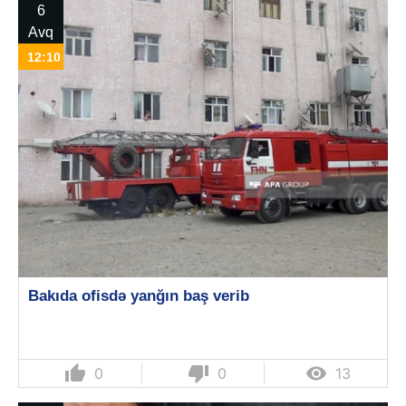
6
Avq
12:10
Bakıda ofisdə yanğın baş verib
thumb_up
thumb_down

0
0
13