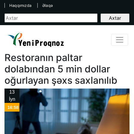
Haqqımızda
Əlaqə
Restoranın paltar
dolabından 5 min dollar
oğurlayan şəxs saxlanılıb
13
İyn
16:58