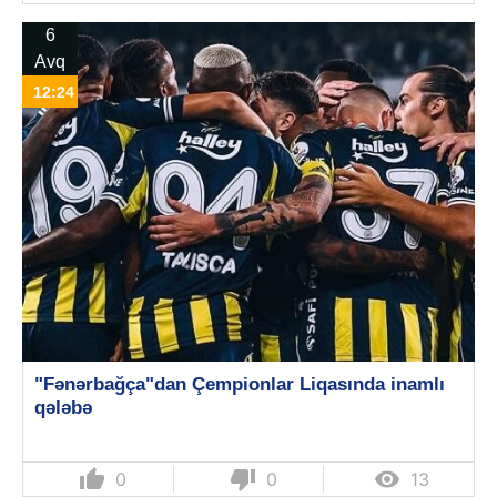
6
Avq
12:24
"Fənərbağça"dan Çempionlar Liqasında inamlı
qələbə
thumb_up
thumb_down

0
0
13