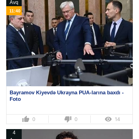
Avq
11:40
Bayramov Kiyevdə Ukrayna PUA-larına baxdı -
Foto
thumb_up
thumb_down

0
0
14
4