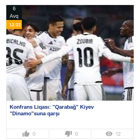
6
Avq
12:22
Konfrans Liqası: "Qarabağ" Kiyev
"Dinamo"suna qarşı
thumb_up
thumb_down

0
0
12