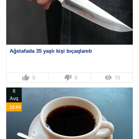
Ağstafada 35 yaşlı kişi bıçaqlanıb
thumb_up
thumb_down

0
0
13
6
Avq
12:04