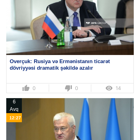
Overçuk: Rusiya və Ermənistanın ticarət
dövriyyəsi dramatik şəkildə azalır
thumb_up
thumb_down

0
0
14
6
Avq
12:27