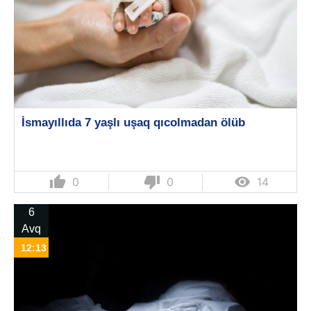
İsmayıllıda 7 yaşlı uşaq qıcolmadan ölüb
thumb_up
thumb_down

0
0
14
6
Avq
12:13