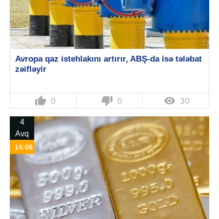
Avropa qaz istehlakını artırır, ABŞ-da isə tələbat
zəifləyir
thumb_up
thumb_down

0
0
30
4
Avq
14:06