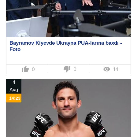
Bayramov Kiyevdə Ukrayna PUA-larına baxdı -
Foto
thumb_up
thumb_down

0
0
14
4
Avq
14:23