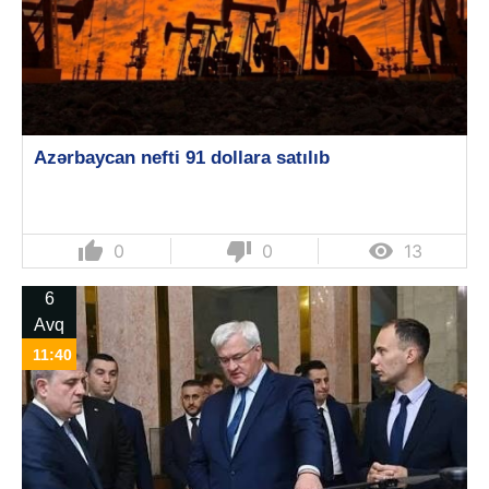
Azərbaycan nefti 91 dollara satılıb
thumb_up
thumb_down

0
0
13
6
Avq
11:40