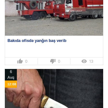
Bakıda ofisdə yanğın baş verib
thumb_up
thumb_down

0
0
13
6
Avq
12:08