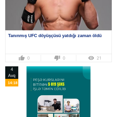
Tanınmış UFC döyüşçüsü yatdığı zaman öldü
thumb_up
thumb_down

0
0
21
4
Avq
14:18