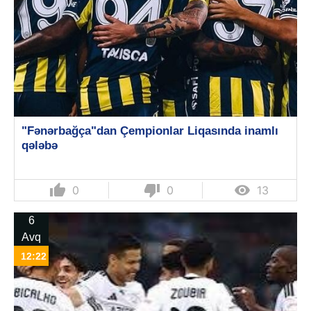
"Fənərbağça"dan Çempionlar Liqasında inamlı
qələbə
thumb_up
thumb_down

0
0
13
6
Avq
12:22