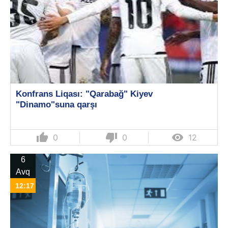
Konfrans Liqası: "Qarabağ" Kiyev
"Dinamo"suna qarşı
thumb_up
thumb_down

0
0
12
6
Avq
12:17