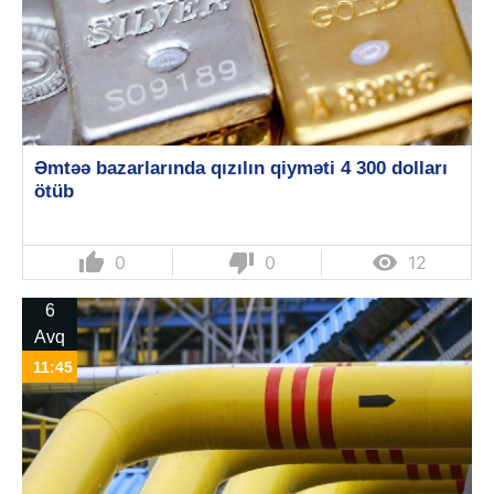
Əmtəə bazarlarında qızılın qiyməti 4 300 dolları
ötüb
thumb_up
thumb_down

0
0
12
6
Avq
11:45