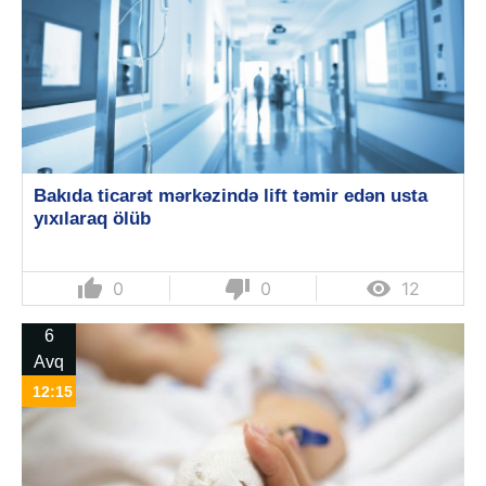
Bakıda ticarət mərkəzində lift təmir edən usta
yıxılaraq ölüb
thumb_up
thumb_down

0
0
12
6
Avq
12:15