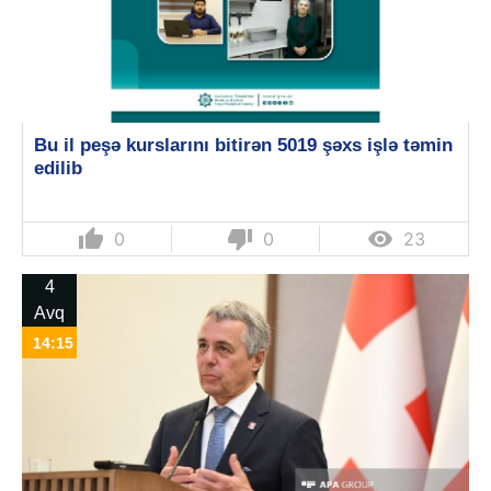
Bu il peşə kurslarını bitirən 5019 şəxs işlə təmin
edilib
thumb_up
thumb_down

0
0
23
4
Avq
14:15