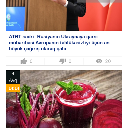
ATƏT sədri: Rusiyanın Ukraynaya qarşı
müharibəsi Avropanın təhlükəsizliyi üçün ən
böyük çağırış olaraq qalır
thumb_up
thumb_down

0
0
20
4
Avq
14:14