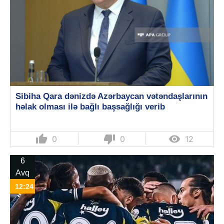
Sibiha Qara dənizdə Azərbaycan vətəndaşlarının
həlak olması ilə bağlı başsağlığı verib
thumb_up
thumb_down

0
0
12
6
Avq
12:24