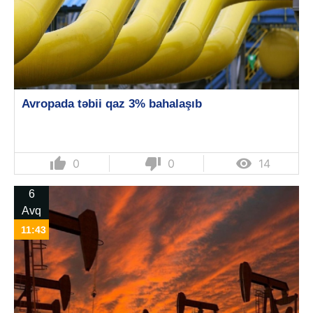
Avropada təbii qaz 3% bahalaşıb
thumb_up
thumb_down

0
0
14
6
Avq
11:43