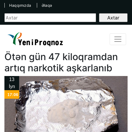
Haqqımızda
Əlaqə
Ötən gün 47 kiloqramdan
artıq narkotik aşkarlanıb
13
İyn
17:06