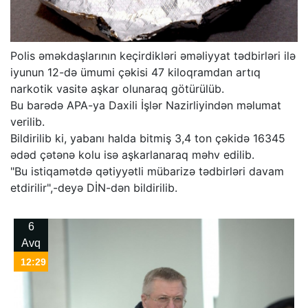
Polis əməkdaşlarının keçirdikləri əməliyyat tədbirləri ilə
iyunun 12-də ümumi çəkisi 47 kiloqramdan artıq
narkotik vasitə aşkar olunaraq götürülüb.
Bu barədə APA-ya Daxili İşlər Nazirliyindən məlumat
verilib.
Bildirilib ki, yabanı halda bitmiş 3,4 ton çəkidə 16345
ədəd çətənə kolu isə aşkarlanaraq məhv edilib.
"Bu istiqamətdə qətiyyətli mübarizə tədbirləri davam
etdirilir",-deyə DİN-dən bildirilib.
6
Avq
12:29