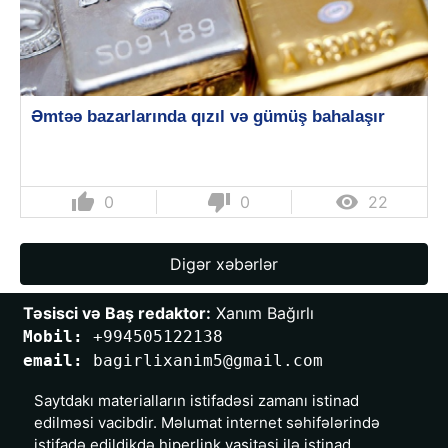
Əmtəə bazarlarında qızıl və gümüş bahalaşır
thumb_up
thumb_down

0
0
22
Digər xəbərlər
Təsisci və Baş redaktor:
 Xanım Bağırlı
Mobil: 
+994505122138
email: 
bagirlixanim5@gmail.com
Saytdakı materialların istifadəsi zamanı istinad
edilməsi vacibdir. Məlumat internet səhifələrində
istifadə edildikdə hiperlink vasitəsi ilə istinad