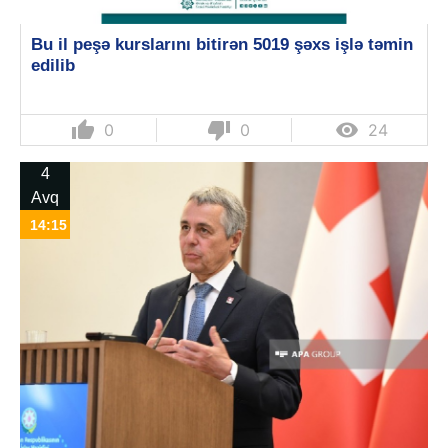
Bu il peşə kurslarını bitirən 5019 şəxs işlə təmin
edilib
thumb_up
thumb_down

0
0
24
4
Avq
14:15