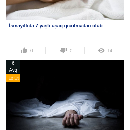
İsmayıllıda 7 yaşlı uşaq qıcolmadan ölüb
thumb_up
thumb_down

0
0
14
6
Avq
12:13