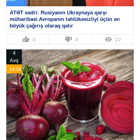
ATƏT sədri: Rusiyanın Ukraynaya qarşı
müharibəsi Avropanın təhlükəsizliyi üçün ən
böyük çağırış olaraq qalır
thumb_up
thumb_down

0
0
22
4
Avq
14:14