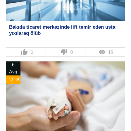
Bakıda ticarət mərkəzində lift təmir edən usta
yıxılaraq ölüb
thumb_up
thumb_down

0
0
15
6
Avq
12:15