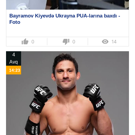
Bayramov Kiyevdə Ukrayna PUA-larına baxdı -
Foto
thumb_up
thumb_down

0
0
14
4
Avq
14:23