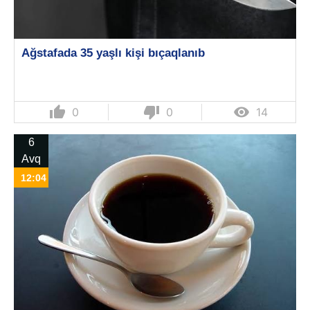
Ağstafada 35 yaşlı kişi bıçaqlanıb
thumb_up
thumb_down

0
0
14
6
Avq
12:04