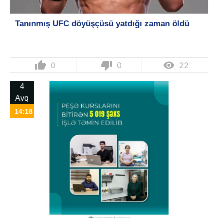
Tanınmış UFC döyüşçüsü yatdığı zaman öldü
thumb_up
thumb_down

0
0
22
4
Avq
14:18