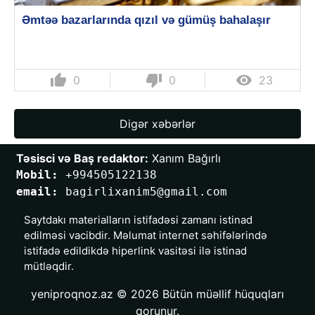
Əmtəə bazarlarında qızıl və gümüş bahalaşır
thumb_up
thumb_down

0
0
23
Digər xəbərlər
Təsisci və Baş redaktor:
 Xanım Bağırlı
Mobil: 
+994505122138
email: 
bagirlixanim5@gmail.com
Saytdakı materialların istifadəsi zamanı istinad
edilməsi vacibdir. Məlumat internet səhifələrində
istifadə edildikdə hiperlink vasitəsi ilə istinad
mütləqdir.
yeniproqnoz.az © 2026 Bütün müəllif hüquqları
qorunur.