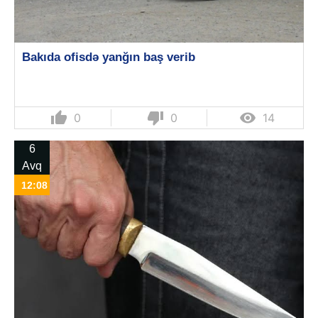
Bakıda ofisdə yanğın baş verib
thumb_up
thumb_down

0
0
14
6
Avq
12:08