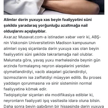
Alimlər dərin yuxuya xas beyin fəaliyyətini süni
şəkildə yaradaraq yorğunluğu azaltmağa nail
olduqlarını açıqlayıblar.
Axar.az Musavat.com-a istinadən xəbər verir ki, ABŞ-
nin Viskonsin Universitetinin Madison kampusunun
alimləri oyaq siçanlarda dərin yuxuya xas olan beyin
fəaliyyətini süni şəkildə təkrarlamağa nail olublar.
Məlumata görə, yavaş yuxu mərhələsində beynin gün
ərzində formalaşmış neyron əlaqələrini yenidən
qiymətləndirdiyi, vacib əlaqələri gücləndirdiyi,
lazımsızlarını isə zəiflətdiyi müəyyən edilib. Bu proses
yaddaşın qorunmasına və sinir sisteminin normal
fəaliyyətinə kömək edir.
Tədqiqatçılar siçanları elə modifikasiya ediblər ki,
neyronların fəaliyyəti işıq vasitəsilə idarə oluna bilsin.
Daha sonra beyin qabığının bir hissəsində dərin yuxuya