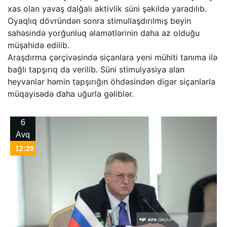
xas olan yavaş dalğalı aktivlik süni şəkildə yaradılıb.
Oyaqlıq dövründən sonra stimullaşdırılmış beyin
sahəsində yorğunluq əlamətlərinin daha az olduğu
müşahidə edilib.
Araşdırma çərçivəsində siçanlara yeni mühiti tanıma ilə
bağlı tapşırıq da verilib. Süni stimulyasiya alan
heyvanlar həmin tapşırığın öhdəsindən digər siçanlarla
müqayisədə daha uğurla gəliblər.
6
Avq
12:29