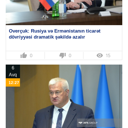
Overçuk: Rusiya və Ermənistanın ticarət
dövriyyəsi dramatik şəkildə azalır
thumb_up
thumb_down

0
0
15
6
Avq
12:27