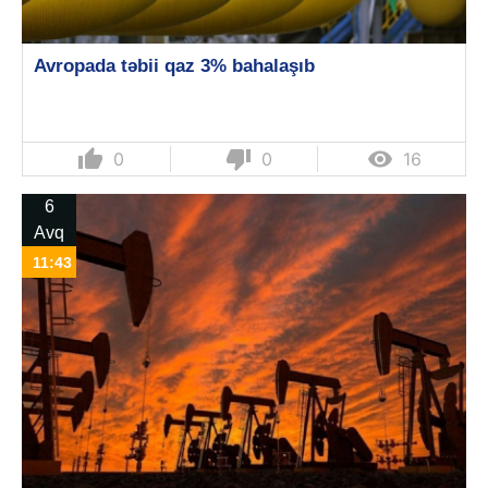
Avropada təbii qaz 3% bahalaşıb
thumb_up
thumb_down

0
0
16
6
Avq
11:43