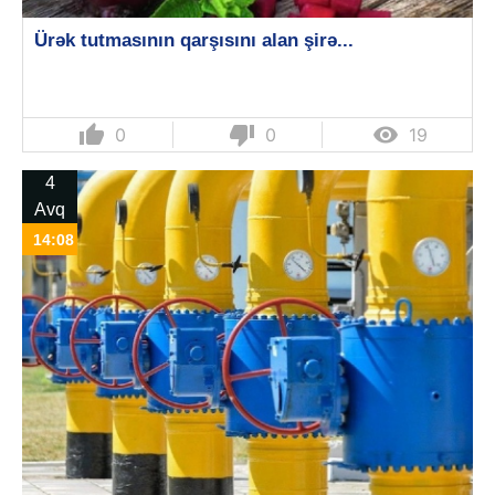
Ürək tutmasının qarşısını alan şirə...
thumb_up
thumb_down

0
0
19
4
Avq
14:08