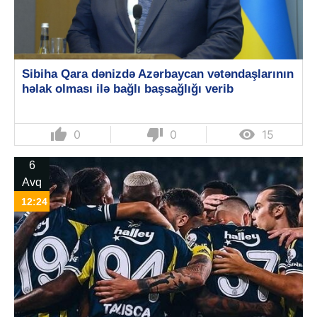
Sibiha Qara dənizdə Azərbaycan vətəndaşlarının
həlak olması ilə bağlı başsağlığı verib
thumb_up
thumb_down

0
0
15
6
Avq
12:24