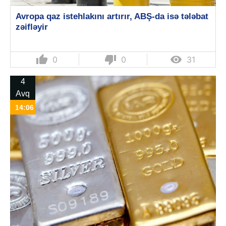
Avropa qaz istehlakını artırır, ABŞ-da isə tələbat
zəifləyir
thumb_up
thumb_down

0
0
31
4
Avq
14:06