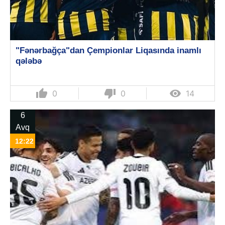
"Fənərbağça"dan Çempionlar Liqasında inamlı
qələbə
thumb_up
thumb_down

0
0
14
6
Avq
12:22