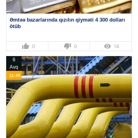
Əmtəə bazarlarında qızılın qiyməti 4 300 dolları
ötüb
thumb_up
thumb_down

0
0
14
6
Avq
11:45