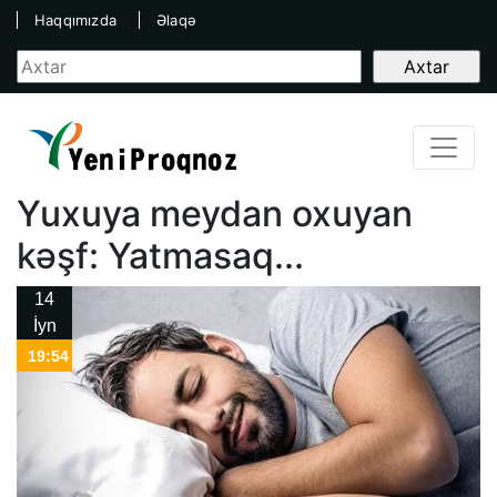
Haqqımızda
Əlaqə
Yuxuya meydan oxuyan
kəşf: Yatmasaq...
14
İyn
19:54