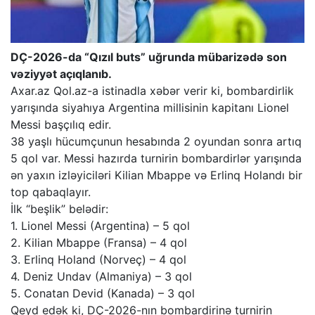
DÇ-2026-da “Qızıl buts” uğrunda mübarizədə son
vəziyyət açıqlanıb.
Axar.az Qol.az-a istinadla xəbər verir ki, bombardirlik
yarışında siyahıya Argentina millisinin kapitanı Lionel
Messi başçılıq edir.
38 yaşlı hücumçunun hesabında 2 oyundan sonra artıq
5 qol var. Messi hazırda turnirin bombardirlər yarışında
ən yaxın izləyiciləri Kilian Mbappe və Erlinq Holandı bir
top qabaqlayır.
İlk “beşlik” belədir:
1. Lionel Messi (Argentina) – 5 qol
2. Kilian Mbappe (Fransa) – 4 qol
3. Erlinq Holand (Norveç) – 4 qol
4. Deniz Undav (Almaniya) – 3 qol
5. Conatan Devid (Kanada) – 3 qol
Qeyd edək ki, DÇ-2026-nın bombardirinə turnirin