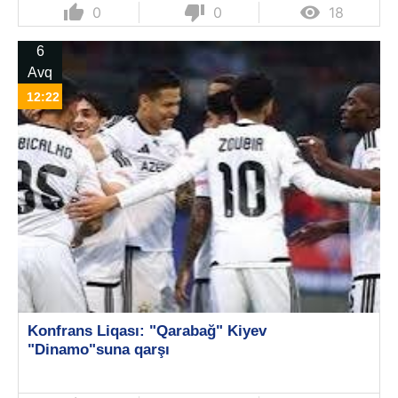
thumb_up
thumb_down

0
0
18
6
Avq
12:22
Konfrans Liqası: "Qarabağ" Kiyev
"Dinamo"suna qarşı