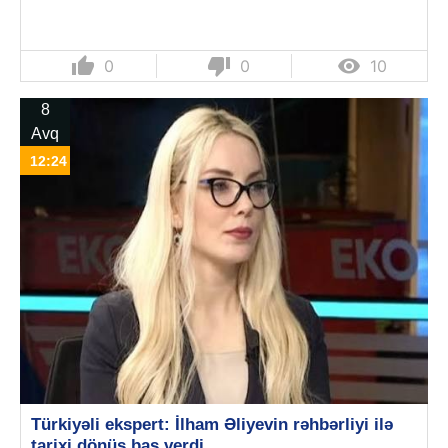
thumb_up
thumb_down

0
0
10
8
Avq
12:24
Türkiyəli ekspert: İlham Əliyevin rəhbərliyi ilə
tarixi dönüş baş verdi