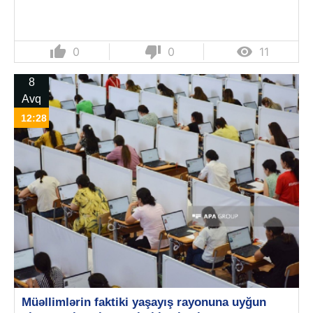
thumb_up
thumb_down

0
0
11
8
Avq
12:28
Müəllimlərin faktiki yaşayış rayonuna uyğun