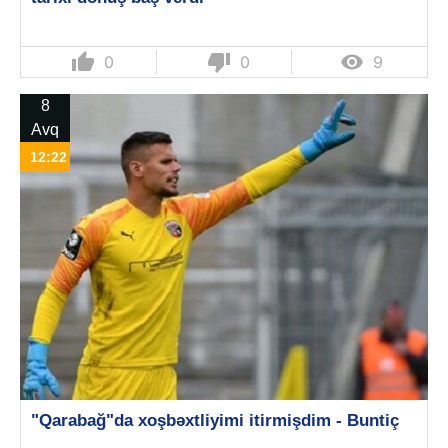
thumb_up
thumb_down

0
0
9
8
Avq
12:22
"Qarabağ"da xoşbəxtliyimi itirmişdim - Buntiç