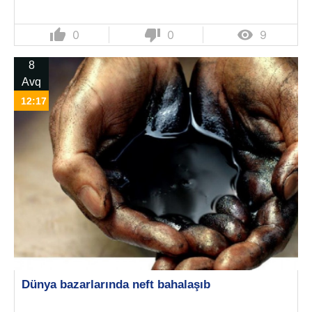
thumb_up
thumb_down

0
0
9
8
Avq
12:17
Dünya bazarlarında neft bahalaşıb