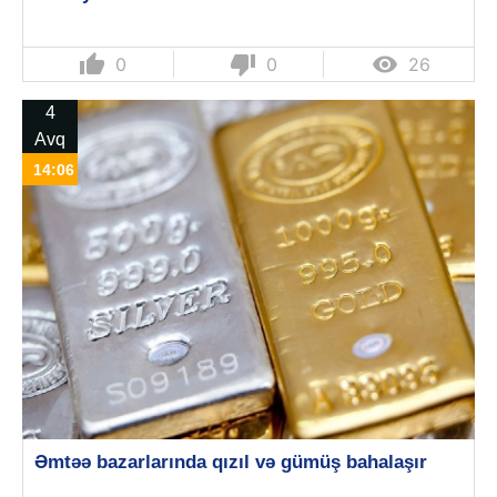
thumb_up
thumb_down

0
0
26
4
Avq
14:06
Əmtəə bazarlarında qızıl və gümüş bahalaşır