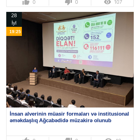
thumb_up
thumb_down

0
0
107
28
İyl
19:25
İnsan alverinin müasir formaları və institusional
əməkdaşlıq Ağcabədidə müzakirə olunub