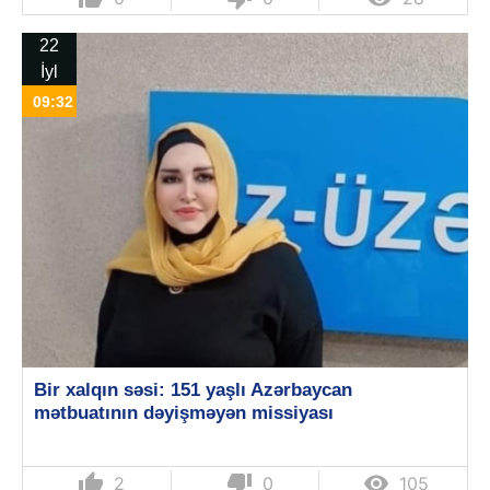
22
İyl
09:32
Bir xalqın səsi: 151 yaşlı Azərbaycan
mətbuatının dəyişməyən missiyası
thumb_up
thumb_down

2
0
105