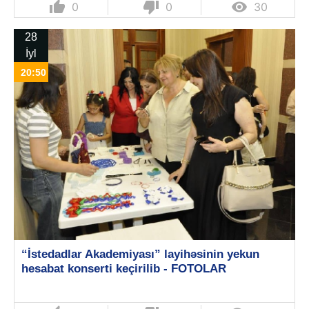
thumb_up
thumb_down

0
0
30
28
İyl
20:50
“İstedadlar Akademiyası” layihəsinin yekun
hesabat konserti keçirilib - FOTOLAR