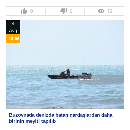
thumb_up
thumb_down

0
0
15
4
Avq
13:56
Buzovnada dənizdə batan qardaşlardan daha
birinin meyiti tapılıb