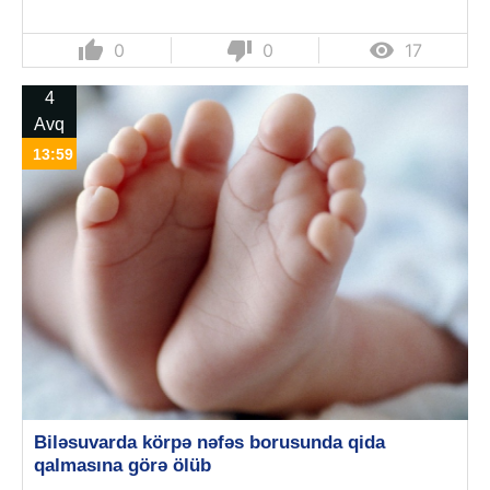
thumb_up
thumb_down

0
0
17
4
Avq
13:59
Biləsuvarda körpə nəfəs borusunda qida
qalmasına görə ölüb