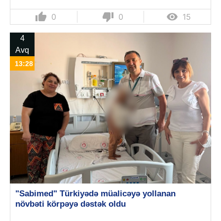
thumb_up
thumb_down

0
0
15
4
Avq
13:28
"Sabimed" Türkiyədə müalicəyə yollanan
növbəti körpəyə dəstək oldu