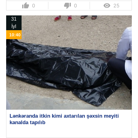
thumb_up
thumb_down

0
0
25
31
İyl
10:40
Lənkəranda itkin kimi axtarılan şəxsin meyiti
kanalda tapılıb