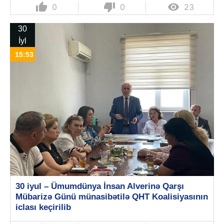
thumb_up
thumb_down

0
0
23
30
İyl
15:53
30 iyul – Ümumdünya İnsan Alverinə Qarşı
Mübarizə Günü münasibətilə QHT Koalisiyasının
iclası keçirilib