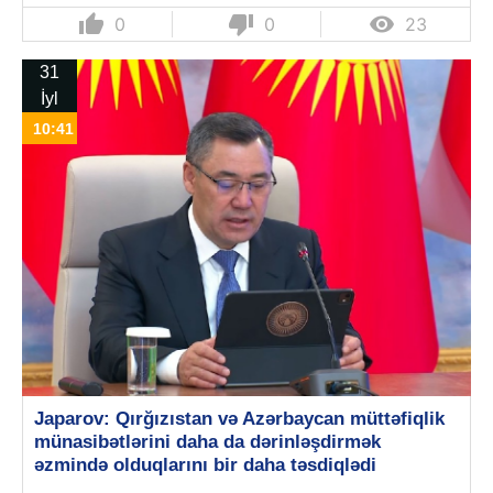
thumb_up
thumb_down

0
0
23
31
İyl
10:41
Japarov: Qırğızıstan və Azərbaycan müttəfiqlik
münasibətlərini daha da dərinləşdirmək
əzmində olduqlarını bir daha təsdiqlədi