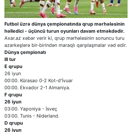
Futbol üzrə dünya çempionatında qrup mərhələsinin
həlledici - üçüncü turun oyunları davam etməkdədir.
Axar.az xəbər verir ki, qrup mərhələsinin sonuncu turu
azarkeşlərə bir-birindən maraqlı qarşılaşmalar vəd edir.
Dünya çempionatı
III tur
E qrupu
26 iyun
00:00. Kürasao 0-2 Kot-d'İvuar
00:00. Ekvador 2-1 Almaniya.
F qrupu
26 iyun
03:00. Yaponiya - İsveç
03:00. Tunis - Niderland.
D qrupu
26 iyun