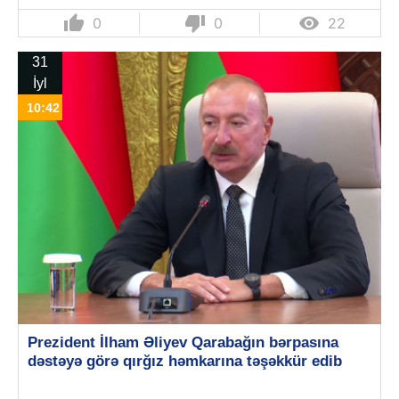
thumb_up
thumb_down

0
0
22
31
İyl
10:42
Prezident İlham Əliyev Qarabağın bərpasına
dəstəyə görə qırğız həmkarına təşəkkür edib