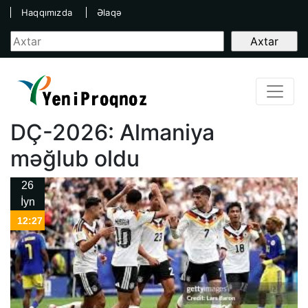
Haqqımızda
Əlaqə
DÇ-2026: Almaniya
məğlub oldu
26
İyn
12:27