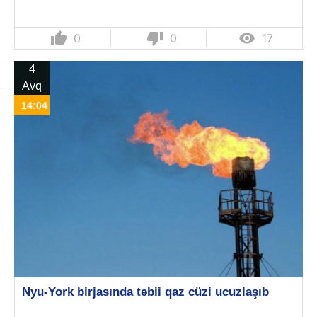
thumb_up
thumb_down

0
0
17
4
Avq
14:04
Nyu-York birjasında təbii qaz cüzi ucuzlaşıb