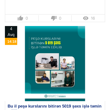
thumb_up
thumb_down

0
0
16
4
Avq
14:18
Bu il peşə kurslarını bitirən 5019 şəxs işlə təmin