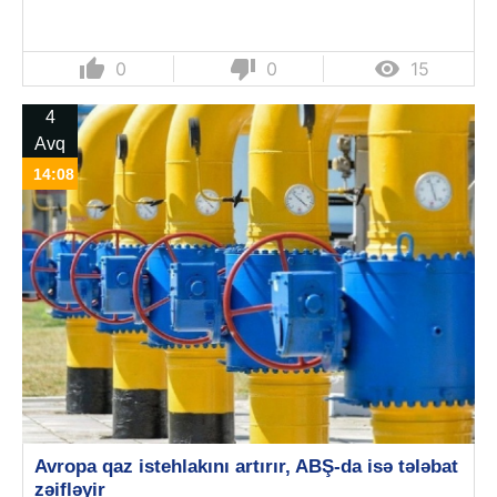
thumb_up
thumb_down

0
0
15
4
Avq
14:08
Avropa qaz istehlakını artırır, ABŞ-da isə tələbat
zəifləyir