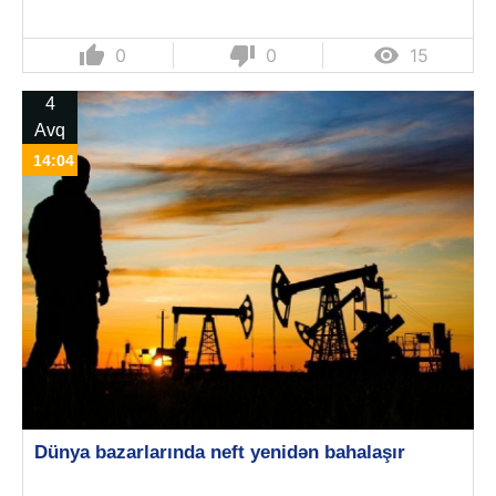
thumb_up
thumb_down

0
0
15
4
Avq
14:04
Dünya bazarlarında neft yenidən bahalaşır