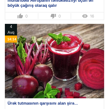
müharibəsi Avropanın təhlükəsizliyi üçün ən
böyük çağırış olaraq qalır
thumb_up
thumb_down

0
0
16
4
Avq
14:14
Ürək tutmasının qarşısını alan şirə...