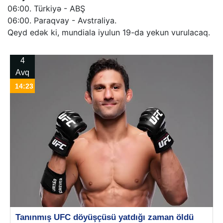
06:00. Türkiyə - ABŞ
06:00. Paraqvay - Avstraliya.
Qeyd edək ki, mundiala iyulun 19-da yekun vurulacaq.
4
Avq
14:23
Tanınmış UFC döyüşçüsü yatdığı zaman öldü