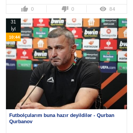
thumb_up
thumb_down

0
0
84
31
İyl
10:44
Futbolçularım buna hazır deyildilər - Qurban
Qurbanov