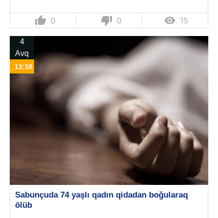
thumb_up
thumb_down

0
0
15
4
Avq
13:58
Sabunçuda 74 yaşlı qadın qidadan boğularaq
ölüb