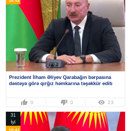
10:42
Prezident İlham Əliyev Qarabağın bərpasına
dəstəyə görə qırğız həmkarına təşəkkür edib
thumb_up
thumb_down

0
0
23
31
İyl
10:41