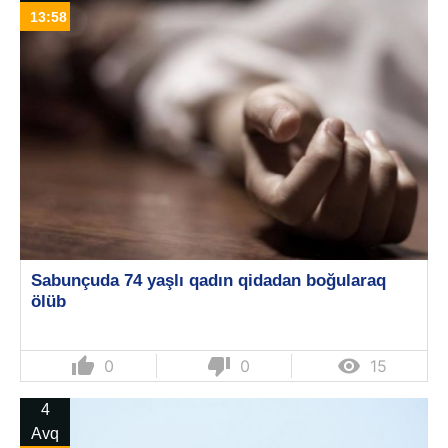
13:58
Sabunçuda 74 yaşlı qadın qidadan boğularaq
ölüb
thumb_up
thumb_down

0
0
15
4
Avq