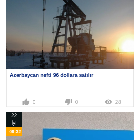
Azərbaycan nefti 96 dollara satılır
thumb_up
thumb_down

0
0
28
22
İyl
09:32