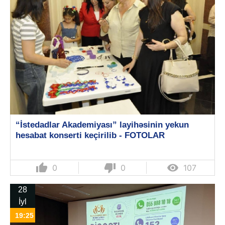
“İstedadlar Akademiyası” layihəsinin yekun
hesabat konserti keçirilib - FOTOLAR
thumb_up
thumb_down

0
0
107
28
İyl
19:25