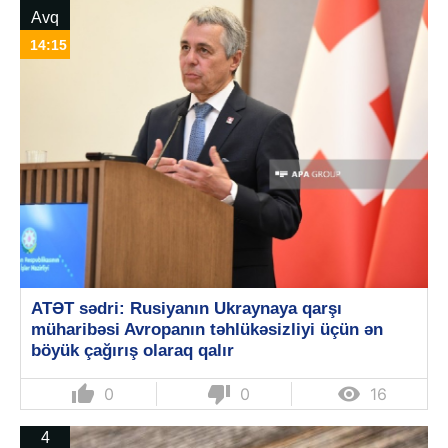
Avq
14:15
ATƏT sədri: Rusiyanın Ukraynaya qarşı
müharibəsi Avropanın təhlükəsizliyi üçün ən
böyük çağırış olaraq qalır
thumb_up
thumb_down

0
0
16
4