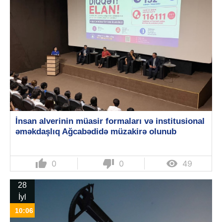
İnsan alverinin müasir formaları və institusional
əməkdaşlıq Ağcabədidə müzakirə olunub
thumb_up
thumb_down

0
0
49
28
İyl
10:06