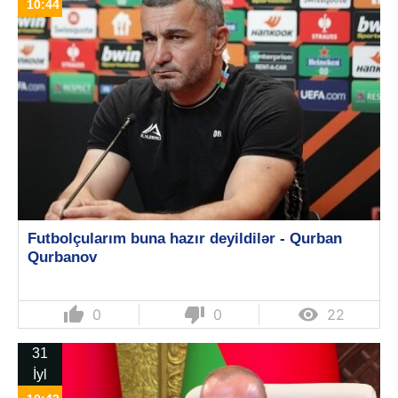
10:44
Futbolçularım buna hazır deyildilər - Qurban
Qurbanov
thumb_up
thumb_down

0
0
22
31
İyl