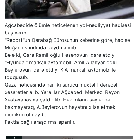
Ağcabədidə ölümlə nəticələnən yol-nəqliyyat hadisəsi
baş verib.
"Report"un Qarabağ Bürosunun xəbərinə görə, hadisə
Muğanlı kəndində qeydə alınıb.
Belə ki, Qara Ramil oğlu Həsənovun idarə etdiyi
"Hyundai" markalı avtomobil, Amil Allahyar oğlu
Bəylərovun idarə etdiyi KIA markalı avtomobillə
toqquşub.
Qəza nəticəsində hər iki sürücü müxtəlif dərəcəli
xəsarətlər alıb. Yaralılar Ağcabədi Mərkəzi Rayon
Xəstəxanasına çatdırılıb. Həkimlərin səylərinə
baxmayaraq, A.Bəylərovun həyatını xilas etmək
mümkün olmayıb.
Faktla bağlı araşdırma aparılır.