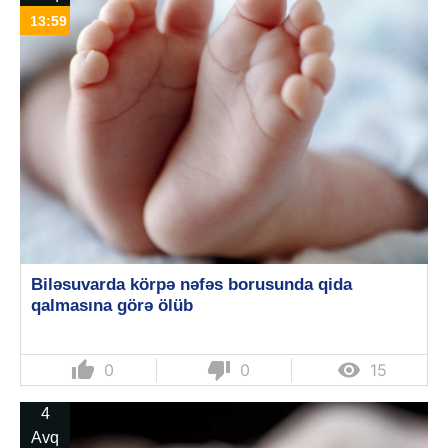
13:59
Biləsuvarda körpə nəfəs borusunda qida
qalmasına görə ölüb
thumb_up
thumb_down

0
0
15
4
Avq