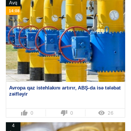
Avq
14:08
Avropa qaz istehlakını artırır, ABŞ-da isə tələbat
zəifləyir
thumb_up
thumb_down

0
0
26
4