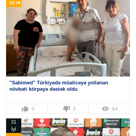
13:28
"Sabimed" Türkiyədə müalicəyə yollanan
növbəti körpəyə dəstək oldu
thumb_up
thumb_down

0
0
84
31
İyl