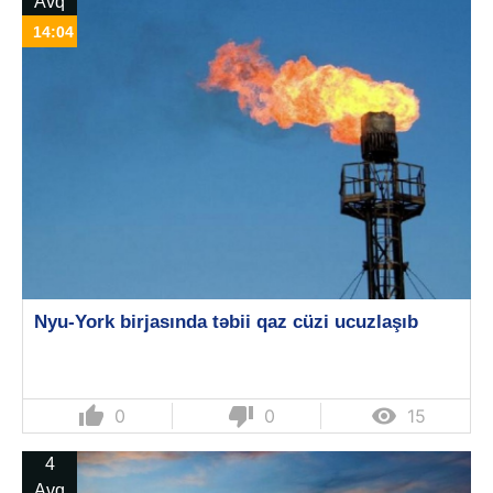
Avq
14:04
Nyu-York birjasında təbii qaz cüzi ucuzlaşıb
thumb_up
thumb_down

0
0
15
4
Avq