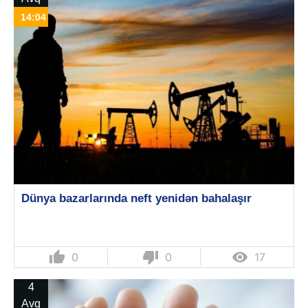
14:04
Dünya bazarlarında neft yenidən bahalaşır
thumb_up
thumb_down

0
0
17
4
Avq