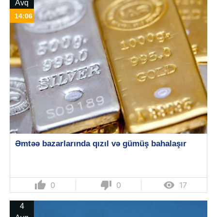
Avq
14:06
Əmtəə bazarlarında qızıl və gümüş bahalaşır
thumb_up
thumb_down

0
0
17
4