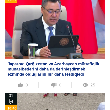
Japarov: Qırğızıstan və Azərbaycan müttəfiqlik
münasibətlərini daha da dərinləşdirmək
əzmində olduqlarını bir daha təsdiqlədi
thumb_up
thumb_down

0
0
25
31
İyl
10:40