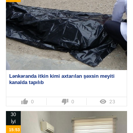
Lənkəranda itkin kimi axtarılan şəxsin meyiti
kanalda tapılıb
thumb_up
thumb_down

0
0
23
30
İyl
15:53