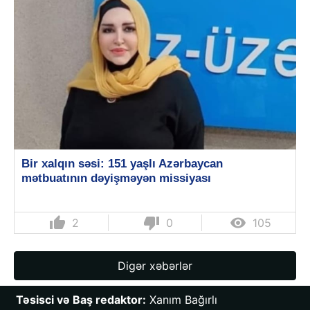
Bir xalqın səsi: 151 yaşlı Azərbaycan
mətbuatının dəyişməyən missiyası
thumb_up
thumb_down

2
0
105
Digər xəbərlər
Təsisci və Baş redaktor:
 Xanım Bağırlı