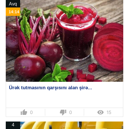
Avq
14:14
Ürək tutmasının qarşısını alan şirə...
thumb_up
thumb_down

0
0
15
4