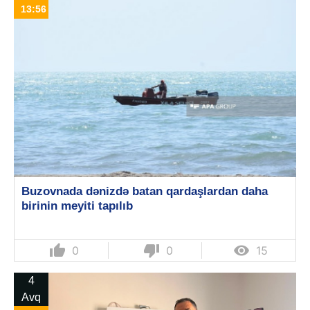
13:56
Buzovnada dənizdə batan qardaşlardan daha
birinin meyiti tapılıb
thumb_up
thumb_down

0
0
15
4
Avq