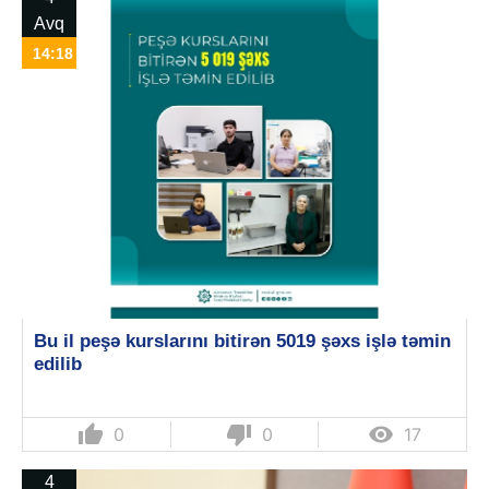
Avq
14:18
Bu il peşə kurslarını bitirən 5019 şəxs işlə təmin
edilib
thumb_up
thumb_down

0
0
17
4