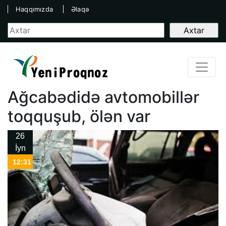
Haqqımızda
Əlaqə
Ağcabədidə avtomobillər
toqquşub, ölən var
26
İyn
12:31