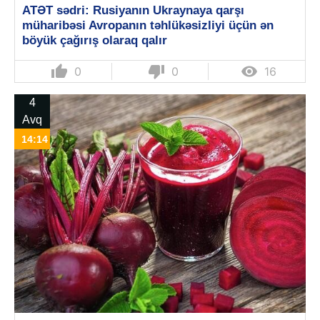
ATƏT sədri: Rusiyanın Ukraynaya qarşı
müharibəsi Avropanın təhlükəsizliyi üçün ən
böyük çağırış olaraq qalır
thumb_up
thumb_down

0
0
16
4
Avq
14:14