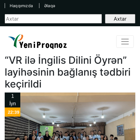
Haqqımızda
Əlaqə
“VR ilə İngilis Dilini Öyrən”
layihəsinin bağlanış tədbiri
keçirildi
1
İyn
22:39