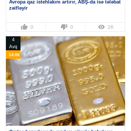
Avropa qaz istehlakını artırır, ABŞ-da isə tələbat
zəifləyir
thumb_up
thumb_down

0
0
26
4
Avq
14:06