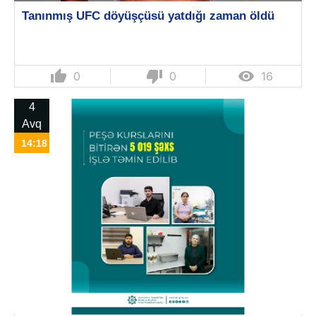
Tanınmış UFC döyüşçüsü yatdığı zaman öldü
thumb_up
thumb_down

0
0
16
4
Avq
14:18