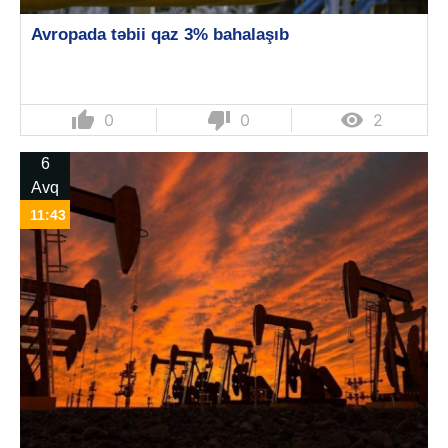
Avropada təbii qaz 3% bahalaşıb
thumb_up
thumb_down

0
0
2
6
Avq
11:43