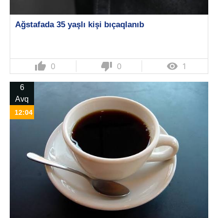
Ağstafada 35 yaşlı kişi bıçaqlanıb
thumb_up
thumb_down

0
0
1
6
Avq
12:04