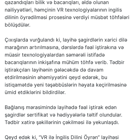
qazandıqları bilik və bacarıqları, əldə olunan
nailiyyətləri, həmçinin VR texnologiyalarının ingilis
dilinin öyrədilməsi prosesinə verdiyi müsbət töhfələri
bölüşdülər.
Çıxışlarda vurğulandı ki, layihə şagirdlərin xarici dilə
marağının artırılmasına, dərslərdə fəal iştirakına və
müasir texnologiyalardan səmərəli istifadə
bacarıqlarının inkişafına mühüm töhfə verib. Tədbir
iştirakçıları layihənin gələcəkdə də davam
etdirilməsinin əhəmiyyətini qeyd edərək, bu
istiqamətdə yeni təşəbbüslərin həyata keçirilməsinə
ümid etdiklərini bildirdilər.
Bağlanış mərasimində layihədə fəal iştirak edən
şagirdlər sertifikat və hədiyyələrlə təltif olundular.
Tədbir xatirə şəkillərinin çəkilməsi ilə yekunlaşdı.
Qeyd edək ki, “VR ilə İngilis Dilini Öyrən” layihəsi