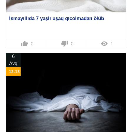
İsmayıllıda 7 yaşlı uşaq qıcolmadan ölüb
thumb_up
thumb_down

0
0
1
6
Avq
12:13