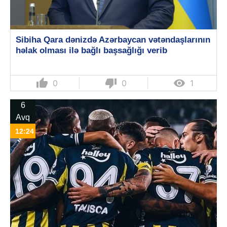
Sibiha Qara dənizdə Azərbaycan vətəndaşlarının
həlak olması ilə bağlı başsağlığı verib
thumb_up
thumb_down

0
0
1
6
Avq
12:24