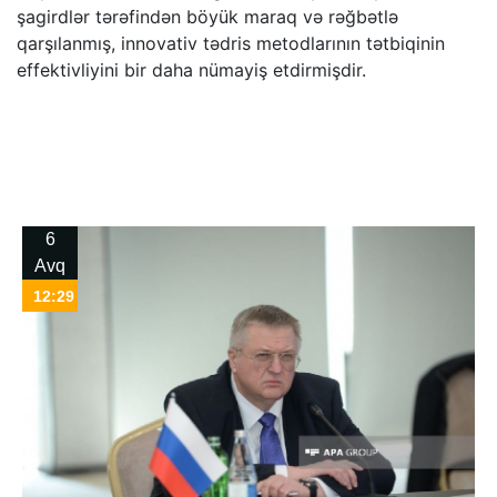
şagirdlər tərəfindən böyük maraq və rəğbətlə
qarşılanmış, innovativ tədris metodlarının tətbiqinin
effektivliyini bir daha nümayiş etdirmişdir.
6
Avq
12:29