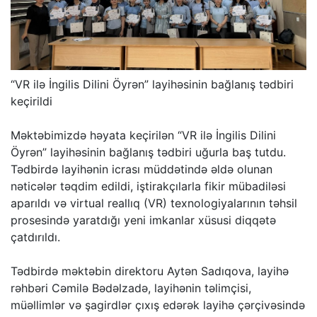
“VR ilə İngilis Dilini Öyrən” layihəsinin bağlanış tədbiri
keçirildi
Məktəbimizdə həyata keçirilən “VR ilə İngilis Dilini
Öyrən” layihəsinin bağlanış tədbiri uğurla baş tutdu.
Tədbirdə layihənin icrası müddətində əldə olunan
nəticələr təqdim edildi, iştirakçılarla fikir mübadiləsi
aparıldı və virtual reallıq (VR) texnologiyalarının təhsil
prosesində yaratdığı yeni imkanlar xüsusi diqqətə
çatdırıldı.
Tədbirdə məktəbin direktoru Aytən Sadıqova, layihə
rəhbəri Cəmilə Bədəlzadə, layihənin təlimçisi,
müəllimlər və şagirdlər çıxış edərək layihə çərçivəsində