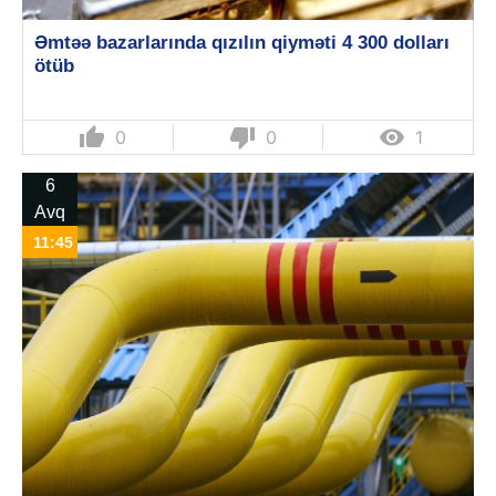
Əmtəə bazarlarında qızılın qiyməti 4 300 dolları
ötüb
thumb_up
thumb_down

0
0
1
6
Avq
11:45