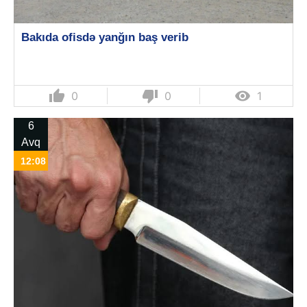
Bakıda ofisdə yanğın baş verib
thumb_up
thumb_down

0
0
1
6
Avq
12:08