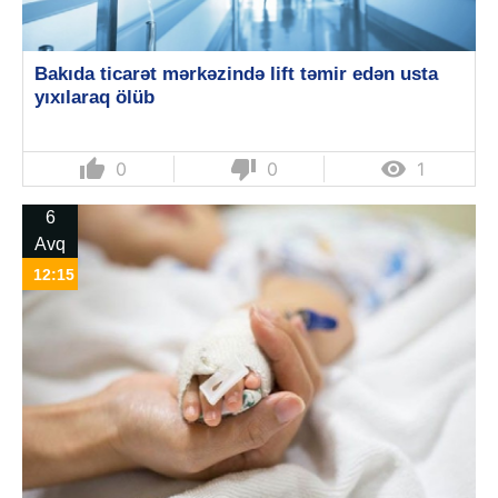
Bakıda ticarət mərkəzində lift təmir edən usta
yıxılaraq ölüb
thumb_up
thumb_down

0
0
1
6
Avq
12:15