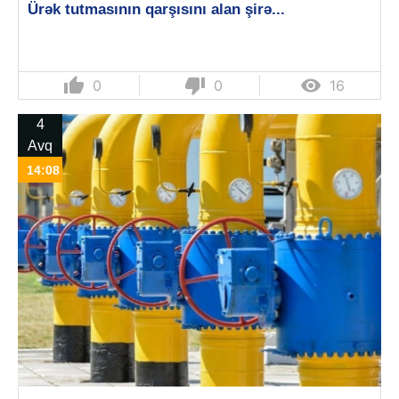
Ürək tutmasının qarşısını alan şirə...
thumb_up
thumb_down

0
0
16
4
Avq
14:08