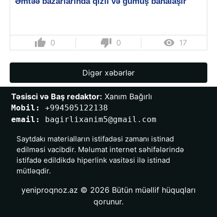
Əmtəə bazarlarında qızıl və gümüş bahalaşır
thumb_up
thumb_down

0
0
17
Digər xəbərlər
Təsisci və Baş redaktor:
 Xanım Bağırlı
Mobil: 
+994505122138
email: 
bagirlixanim5@gmail.com
Saytdakı materialların istifadəsi zamanı istinad
edilməsi vacibdir. Məlumat internet səhifələrində
istifadə edildikdə hiperlink vasitəsi ilə istinad
mütləqdir.
yeniproqnoz.az © 2026 Bütün müəllif hüquqları
qorunur.