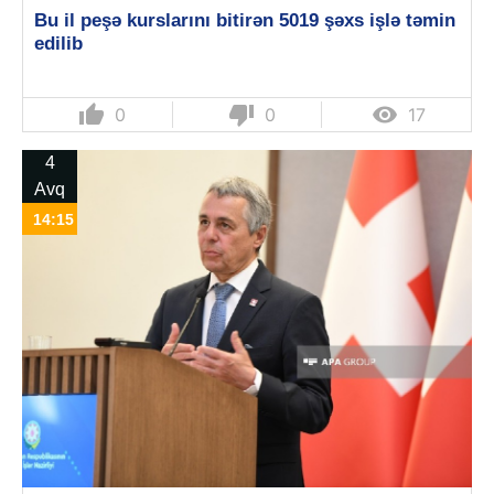
Bu il peşə kurslarını bitirən 5019 şəxs işlə təmin
edilib
thumb_up
thumb_down

0
0
17
4
Avq
14:15