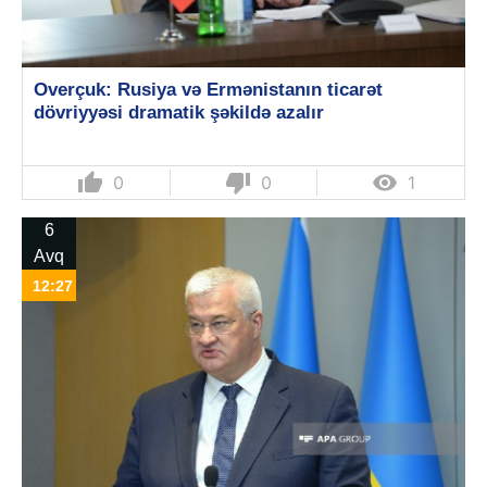
Overçuk: Rusiya və Ermənistanın ticarət
dövriyyəsi dramatik şəkildə azalır
thumb_up
thumb_down

0
0
1
6
Avq
12:27