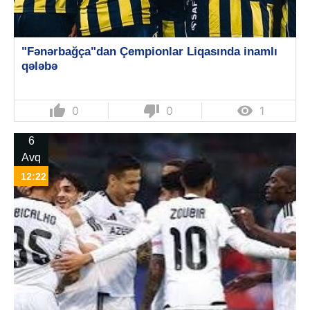
"Fənərbağça"dan Çempionlar Liqasında inamlı
qələbə
thumb_up
thumb_down

0
0
1
6
Avq
12:22