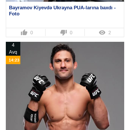
Bayramov Kiyevdə Ukrayna PUA-larına baxdı -
Foto
thumb_up
thumb_down

0
0
2
4
Avq
14:23