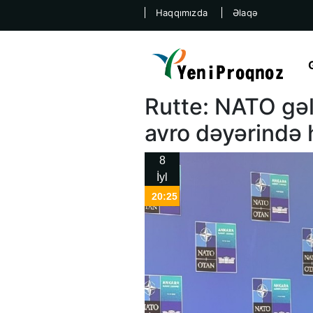
Haqqımızda
Əlaqə
Rutte: NATO gəl
avro dəyərində 
8
İyl
20:25