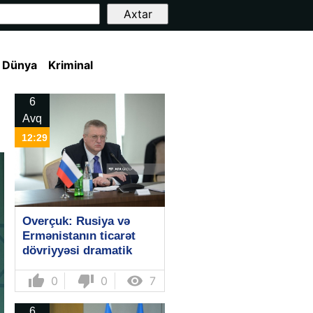
Dünya
Kriminal
d
6
Avq
12:29
Overçuk: Rusiya və
Ermənistanın ticarət
dövriyyəsi dramatik
şəkildə azalır
thumb_up
thumb_down

0
0
7
6