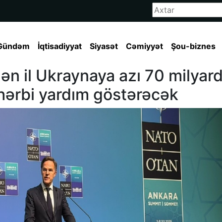
Gündəm
İqtisadiyyat
Siyasət
Cəmiyyət
Şou-biznes
ən il Ukraynaya azı 70 milyar
hərbi yardım göstərəcək