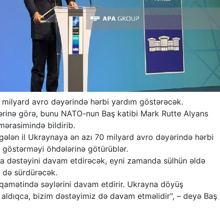
 milyard avro dəyərində hərbi yardım göstərəcək.
rinə görə, bunu NATO-nun Baş katibi Mark Rutte Alyans
mərasimində bildirib.
 gələn il Ukraynaya ən azı 70 milyard avro dəyərində hərbi
i göstərməyi öhdələrinə götürüblər.
a dəstəyini davam etdirəcək, eyni zamanda sülhün əldə
i də sürdürəcək.
qamətində səylərini davam etdirir. Ukrayna döyüş
aldıqca, bizim dəstəyimiz də davam etməlidir", – deyə Baş