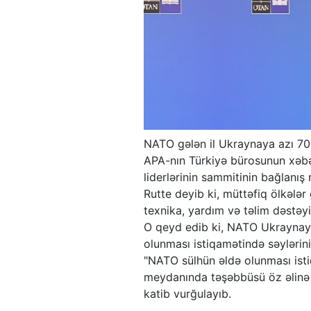
NATO gələn il Ukraynaya azı 70
APA-nın Türkiyə bürosunun xəbə
liderlərinin sammitinin bağlanış 
Rutte deyib ki, müttəfiq ölkələr
texnika, yardım və təlim dəstəy
O qeyd edib ki, NATO Ukraynay
olunması istiqamətində səylərin
"NATO sülhün əldə olunması isti
meydanında təşəbbüsü öz əlinə 
katib vurğulayıb.