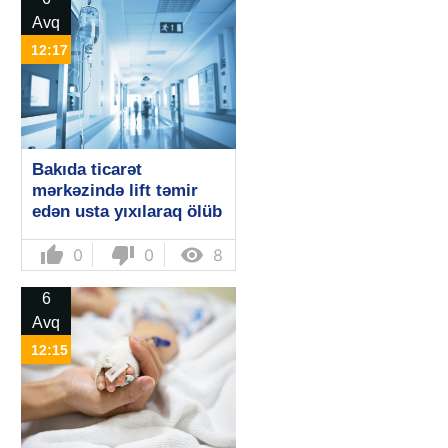
Avq
12:17
Bakıda ticarət
mərkəzində lift təmir
edən usta yıxılaraq ölüb
thumb_up
thumb_down

0
0
8
6
Avq
12:15