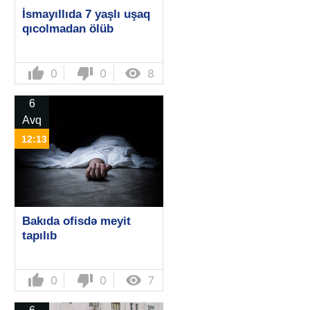
İsmayıllıda 7 yaşlı uşaq
qıcolmadan ölüb
thumb_up
thumb_down

0
0
8
6
Avq
12:13
Bakıda ofisdə meyit
tapılıb
thumb_up
thumb_down

0
0
7