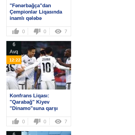
"Fənərbağça"dan
Çempionlar Liqasında
inamlı qələbə
thumb_up
thumb_down

0
0
7
6
Avq
12:22
Konfrans Liqası:
"Qarabağ" Kiyev
"Dinamo"suna qarşı
thumb_up
thumb_down

0
0
7
6