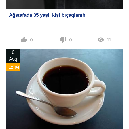
Ağstafada 35 yaşlı kişi bıçaqlanıb
thumb_up
thumb_down

0
0
11
6
Avq
12:04