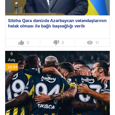
Sibiha Qara dənizdə Azərbaycan vətəndaşlarının
həlak olması ilə bağlı başsağlığı verib
thumb_up
thumb_down

0
0
11
6
Avq
12:24