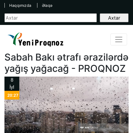
Haqqımızda
Əlaqə
Sabah Bakı ətrafı ərazilərdə
yağış yağacağ - PROQNOZ
8
İyl
20:27