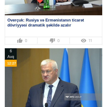
Overçuk: Rusiya və Ermənistanın ticarət
dövriyyəsi dramatik şəkildə azalır
thumb_up
thumb_down

0
0
11
6
Avq
12:27