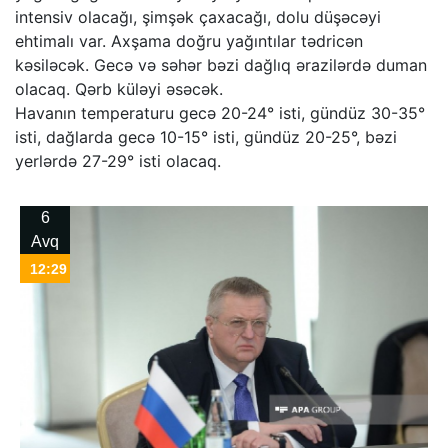
intensiv olacağı, şimşək çaxacağı, dolu düşəcəyi
ehtimalı var. Axşama doğru yağıntılar tədricən
kəsiləcək. Gecə və səhər bəzi dağlıq ərazilərdə duman
olacaq. Qərb küləyi əsəcək.
Havanın temperaturu gecə 20-24° isti, gündüz 30-35°
isti, dağlarda gecə 10-15° isti, gündüz 20-25°, bəzi
yerlərdə 27-29° isti olacaq.
6
Avq
12:29