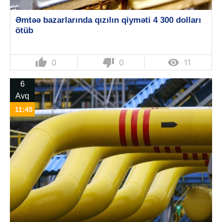
Əmtəə bazarlarında qızılın qiyməti 4 300 dolları
ötüb
thumb_up
thumb_down

0
0
11
6
Avq
11:45