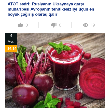
ATƏT sədri: Rusiyanın Ukraynaya qarşı
müharibəsi Avropanın təhlükəsizliyi üçün ən
böyük çağırış olaraq qalır
thumb_up
thumb_down

0
0
19
4
Avq
14:14