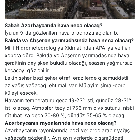
Sabah Azərbaycanda hava necə olacaq?
İyulun 9-da gözlənilən hava proqnozu açıqlanıb.
Bakıda və Abşeron yarımadasında hava necə olacaq?
Milli Hidrometeorologiya Xidmətindən APA-ya verilən
xəbərə görə, Bakıda və Abşeron yarımadasında hava
şəraitinin dəyişkən buludlu olacağı, əsasən yağmursuz
keçəcəyi gözlənilir.
Lakin səhər bəzi şəhər ətrafı ərazilərdə qısamüddətli
az yağış yağacağı ehtimalı var. Mülayim şimal-qərb
küləyi əsəcək.
Havanın temperaturu gecə 19-23° isti, gündüz 28-31°
isti olacaq. Atmosfer təzyiqi 756 mm civə sütunu, nisbi
rütubət isə gecə 70-80 %, gündüz 55-65 % olacaq.
Azərbaycanın rayonlarında hava necə olacaq?
Azərbaycanın rayonlarında bəzi yerlərdə arabir yağış
yağacağı gözlənilir. Ayrı-ayrı yerlərdə qısamüddətli