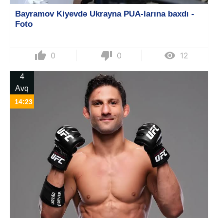
Bayramov Kiyevdə Ukrayna PUA-larına baxdı -
Foto
thumb_up
thumb_down

0
0
12
4
Avq
14:23