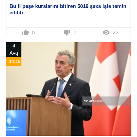
Bu il peşə kurslarını bitirən 5019 şəxs işlə təmin
edilib
thumb_up
thumb_down

0
0
22
4
Avq
14:15