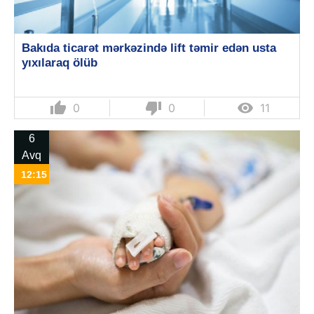
Bakıda ticarət mərkəzində lift təmir edən usta
yıxılaraq ölüb
thumb_up
thumb_down

0
0
11
6
Avq
12:15