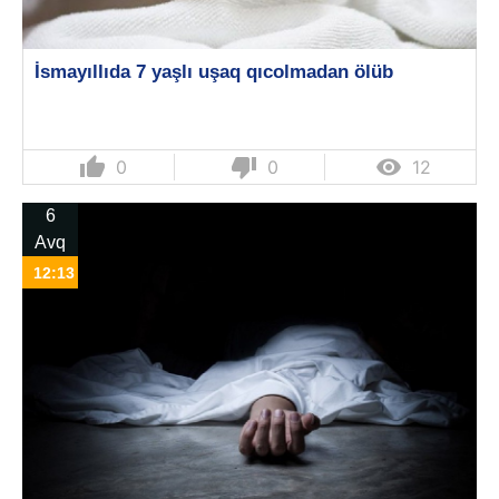
İsmayıllıda 7 yaşlı uşaq qıcolmadan ölüb
thumb_up
thumb_down

0
0
12
6
Avq
12:13