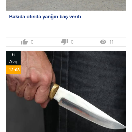
Bakıda ofisdə yanğın baş verib
thumb_up
thumb_down

0
0
11
6
Avq
12:08