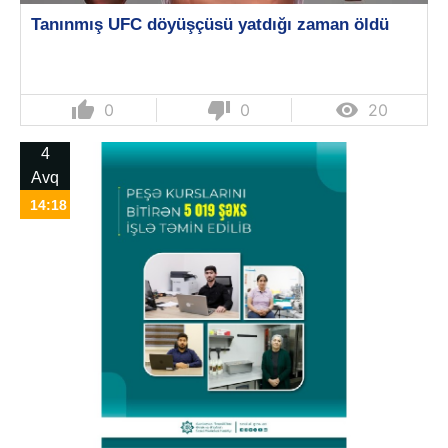
Tanınmış UFC döyüşçüsü yatdığı zaman öldü
thumb_up
thumb_down

0
0
20
4
Avq
14:18