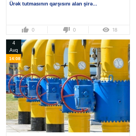
Ürək tutmasının qarşısını alan şirə...
thumb_up
thumb_down

0
0
18
4
Avq
14:08