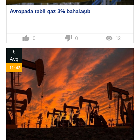
Avropada təbii qaz 3% bahalaşıb
thumb_up
thumb_down

0
0
12
6
Avq
11:43