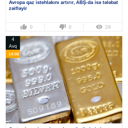
Avropa qaz istehlakını artırır, ABŞ-da isə tələbat
zəifləyir
thumb_up
thumb_down

0
0
29
4
Avq
14:06