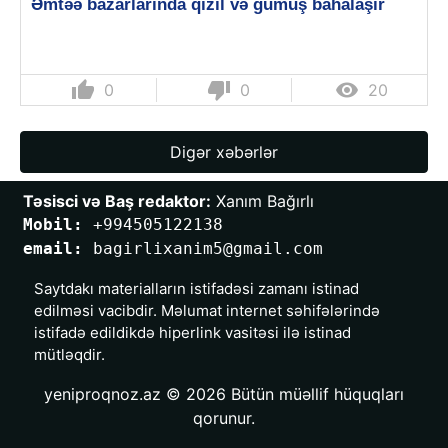
Əmtəə bazarlarında qızıl və gümüş bahalaşır
thumb_up
thumb_down

0
0
20
Digər xəbərlər
Təsisci və Baş redaktor:
 Xanım Bağırlı
Mobil: 
+994505122138
email: 
bagirlixanim5@gmail.com
Saytdakı materialların istifadəsi zamanı istinad
edilməsi vacibdir. Məlumat internet səhifələrində
istifadə edildikdə hiperlink vasitəsi ilə istinad
mütləqdir.
yeniproqnoz.az © 2026 Bütün müəllif hüquqları
qorunur.