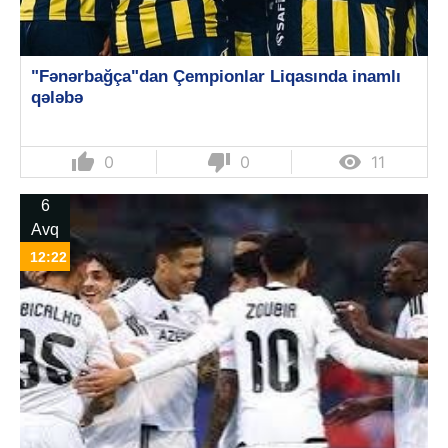
"Fənərbağça"dan Çempionlar Liqasında inamlı
qələbə
thumb_up
thumb_down

0
0
11
6
Avq
12:22