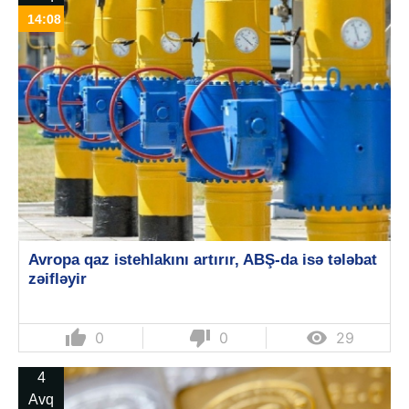
14:08
Avropa qaz istehlakını artırır, ABŞ-da isə tələbat
zəifləyir
thumb_up
thumb_down

0
0
29
4
Avq