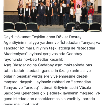
Qeyri-Hökumət Təşkilatlarına Dövlət Dəstəyi
Agentliyinin maliyyə yardımı və "İstedadları Tanıyaq və
Tanıdaq" İctimai Birliyinin təşkilatçılığı ilə "İstedadlar
Akademiyası" layihəsi çərçivəsində Gədəbəy
rayonunda növbəti tədbir keçirilib.
Aşıq Ələsgər adına Gədəbəy aşıq məktəbində baş
tutan tədbir istedadlı gənclərin üzə çıxarılması və
onların peşəkar vərdişlərə yiyələnməsinə dəstək
məqsədi daşıyıb. Layihənin rəhbəri və "İstedadları
Tanıyaq və Tanıdaq" İctimai Birliyinin sədri Vüsalə
Sadıqova Qələndərli çıxış edərək layihənin məqsədi və
gənc istedadların dəstəklənməsinin vacibliyi barədə
geniş məlumat verib.