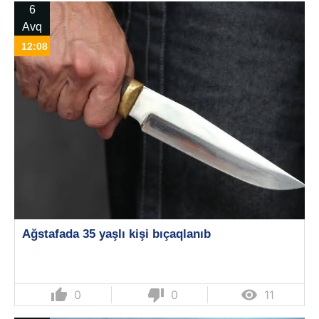
6
Avq
12:08
Ağstafada 35 yaşlı kişi bıçaqlanıb
thumb_up
thumb_down

0
0
11