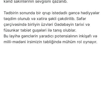
kənd sakinlərinin sevgisini qazanıb.
Tədbirin sonunda bir qrup istedadlı gəncə hədiyyələr
təqdim olunub və xatirə şəkli çəkdirilib. Səfər
çərçivəsində birliyin üzvləri Gədəbəyin tarixi və
füsunkar təbiət guşələri ilə tanış olublar.
Bu layihə gənclərin yaradıcı potensialının inkişafı və
milli-mədəni irsimizin təbliğində mühüm rol oynayır.