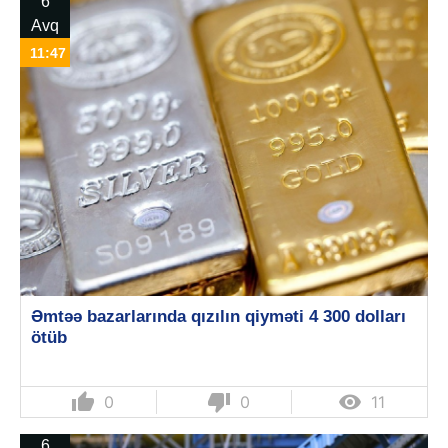
6
Avq
11:47
Əmtəə bazarlarında qızılın qiyməti 4 300 dolları
ötüb
thumb_up
thumb_down

0
0
11
6