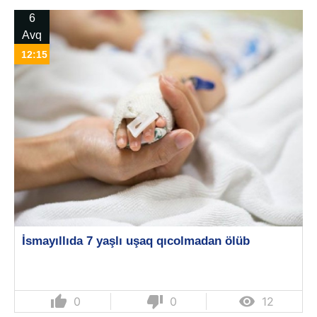
6
Avq
12:15
İsmayıllıda 7 yaşlı uşaq qıcolmadan ölüb
thumb_up
thumb_down

0
0
12