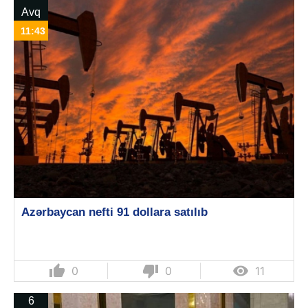
Avq
11:43
Azərbaycan nefti 91 dollara satılıb
thumb_up
thumb_down

0
0
11
6