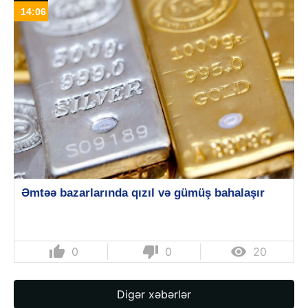
14:06
Əmtəə bazarlarında qızıl və gümüş bahalaşır
thumb_up
thumb_down

0
0
20
Digər xəbərlər