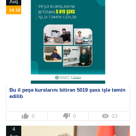
Avq
14:18
Bu il peşə kurslarını bitirən 5019 şəxs işlə təmin
edilib
thumb_up
thumb_down

0
0
22
4