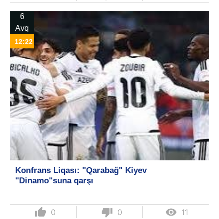
6
Avq
12:22
Konfrans Liqası: "Qarabağ" Kiyev
"Dinamo"suna qarşı
thumb_up
thumb_down

0
0
11