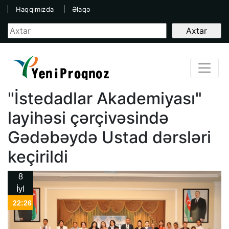
Haqqımızda
Əlaqə
"İstedadlar Akademiyası"
layihəsi çərçivəsində
Gədəbəydə Ustad dərsləri
keçirildi
8
İyl
22:26