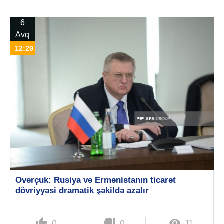
6
Avq
12:29
Overçuk: Rusiya və Ermənistanın ticarət
dövriyyəsi dramatik şəkildə azalır
thumb_up
thumb_down

0
0
11