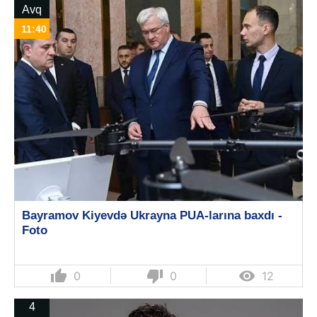
Avq
11:40
Bayramov Kiyevdə Ukrayna PUA-larına baxdı -
Foto
thumb_up
thumb_down

0
0
12
4