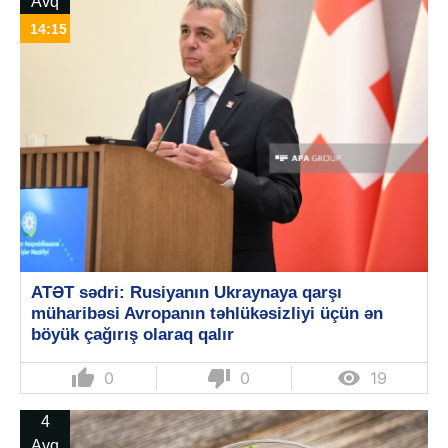
Avq
14:15
ATƏT sədri: Rusiyanın Ukraynaya qarşı
müharibəsi Avropanın təhlükəsizliyi üçün ən
böyük çağırış olaraq qalır
thumb_up
thumb_down

0
0
19
4
Avq