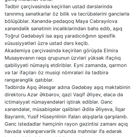
Tədbir çərçivəsində keçirilən ustad dərslərində
tanınmış sənətkarlar öz bilik və təcrübələrini gənclərlə
bölüşüblər. Xanəndə-pedaqoq Maya Cəbrayılova
xanəndəlik sənətinin incəliklərindən bəhs edib, aşıq
Toğrul Gədəbəyli isə aşıq yaradıcılığının spesifik
xüsusiyyətləri üzrə ustad dərs keçib.
Akademiya çərçivəsində keçirilən görüşdə Elmira
Musayevanın rəqs qrupunun üzvləri yüksək ifaçılıq
qabiliyyəti nümayiş etdiriblər. Eyni zamanda, qarmon
və tar ifaçıları öz musiqi nömrələri ilə tədbirə
rəngarənglik qatıblar.
Tədbirdə Aşıq Ələsgər adına Gədəbəy aşıq məktəbinin
direktoru Azər Əkbərov, qazi Vaqif Əliyev, eləcə də
ictimaiyyət nümayəndələri iştirak ediblər. Gənc
xanəndələr, müsabiqələr qalibləri Ədilə Əliyeva, İlqar
Bayramlı, Yusif Hüseynlinin ifaları alqışlarla qarşılanıb.
Gənc istedadlar həmçinin rayon gəzintisi zamanı açıq
havada vətənpərvərlik ruhunda mahnılar ifa edərək