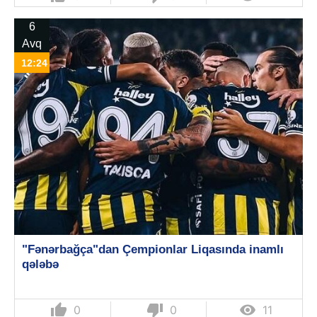
6
Avq
12:24
"Fənərbağça"dan Çempionlar Liqasında inamlı
qələbə
thumb_up
thumb_down

0
0
11