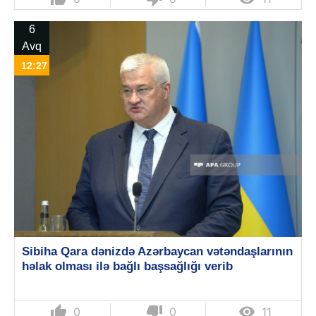
6
Avq
12:27
Sibiha Qara dənizdə Azərbaycan vətəndaşlarının
həlak olması ilə bağlı başsağlığı verib
thumb_up
thumb_down

0
0
11