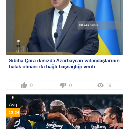
Sibiha Qara dənizdə Azərbaycan vətəndaşlarının
həlak olması ilə bağlı başsağlığı verib
thumb_up
thumb_down

0
0
18
6
Avq
12:24