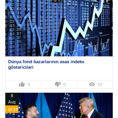
Dünya fond bazarlarının əsas indeks
göstəriciləri
thumb_up
thumb_down

0
0
10
8
Avq
12:13