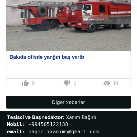
Bakıda ofisdə yanğın baş verib
thumb_up
thumb_down

0
0
18
Digər xəbərlər
Təsisci və Baş redaktor:
 Xanım Bağırlı
Mobil: 
+994505122138
email: 
bagirlixanim5@gmail.com