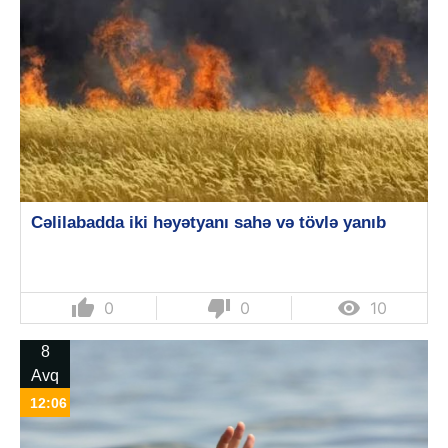
Cəlilabadda iki həyətyanı sahə və tövlə yanıb
thumb_up
thumb_down

0
0
10
8
Avq
12:06