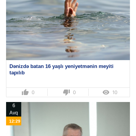
Dənizdə batan 16 yaşlı yeniyetmənin meyiti
tapılıb
thumb_up
thumb_down

0
0
10
6
Avq
12:29