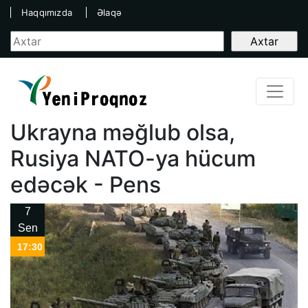
Haqqımızda
Əlaqə
Ukrayna məğlub olsa,
Rusiya NATO-ya hücum
edəcək - Pens
7
Sen
17:30