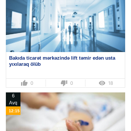
Bakıda ticarət mərkəzində lift təmir edən usta
yıxılaraq ölüb
thumb_up
thumb_down

0
0
18
6
Avq
12:15