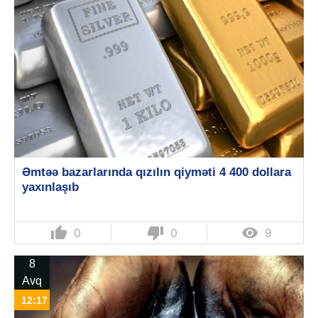
Əmtəə bazarlarında qızılın qiyməti 4 400 dollara
yaxınlaşıb
thumb_up
thumb_down

0
0
9
8
Avq
12:17