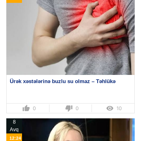
Ürək xəstələrinə buzlu su olmaz – Təhlükə
thumb_up
thumb_down

0
0
10
8
Avq
12:24