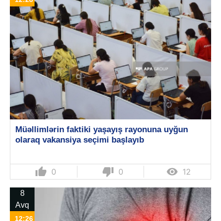
Müəllimlərin faktiki yaşayış rayonuna uyğun
olaraq vakansiya seçimi başlayıb
thumb_up
thumb_down

0
0
12
8
Avq
12:26