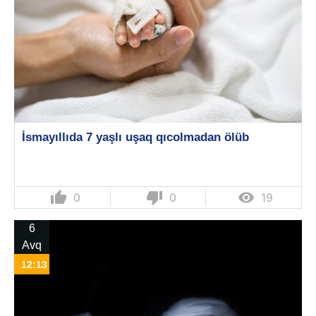
İsmayıllıda 7 yaşlı uşaq qıcolmadan ölüb
thumb_up
thumb_down

0
0
19
6
Avq
12:13