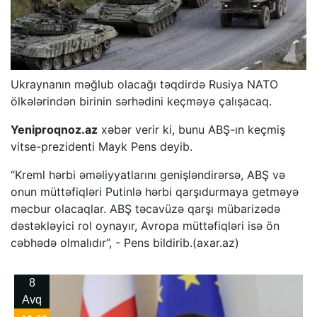
Ukraynanın məğlub olacağı təqdirdə Rusiya NATO
ölkələrindən birinin sərhədini keçməyə çalışacaq.
Yeniproqnoz.az
xəbər verir ki, bunu ABŞ-ın keçmiş
vitse-prezidenti Mayk Pens deyib.
“Kreml hərbi əməliyyatlarını genişləndirərsə, ABŞ və
onun müttəfiqləri Putinlə hərbi qarşıdurmaya getməyə
məcbur olacaqlar. ABŞ təcavüzə qarşı mübarizədə
dəstəkləyici rol oynayır, Avropa müttəfiqləri isə ön
cəbhədə olmalıdır”, - Pens bildirib.(axar.az)
8
Avq