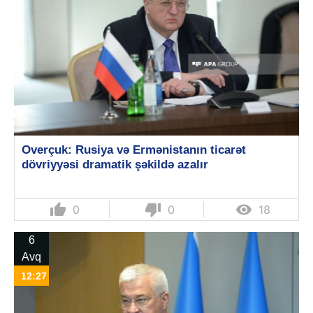
Overçuk: Rusiya və Ermənistanın ticarət
dövriyyəsi dramatik şəkildə azalır
thumb_up
thumb_down

0
0
18
6
Avq
12:27