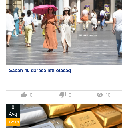
Sabah 40 dərəcə isti olacaq
thumb_up
thumb_down

0
0
10
8
Avq
12:19