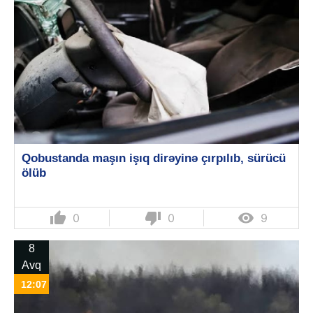
Qobustanda maşın işıq dirəyinə çırpılıb, sürücü
ölüb
thumb_up
thumb_down

0
0
9
8
Avq
12:07