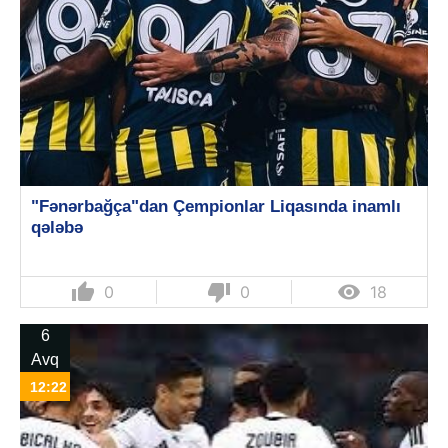
"Fənərbağça"dan Çempionlar Liqasında inamlı
qələbə
thumb_up
thumb_down

0
0
18
6
Avq
12:22