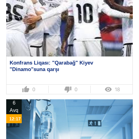
Konfrans Liqası: "Qarabağ" Kiyev
"Dinamo"suna qarşı
thumb_up
thumb_down

0
0
18
6
Avq
12:17