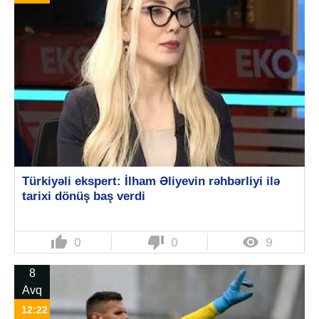
Türkiyəli ekspert: İlham Əliyevin rəhbərliyi ilə
tarixi dönüş baş verdi
thumb_up
thumb_down

0
0
9
8
Avq
12:22