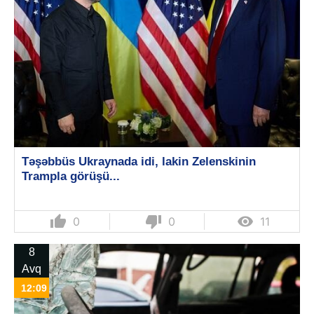
Təşəbbüs Ukraynada idi, lakin Zelenskinin
Trampla görüşü...
thumb_up
thumb_down

0
0
11
8
Avq
12:09