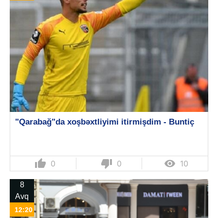
"Qarabağ"da xoşbəxtliyimi itirmişdim - Buntiç
thumb_up
thumb_down

0
0
10
8
Avq
12:20