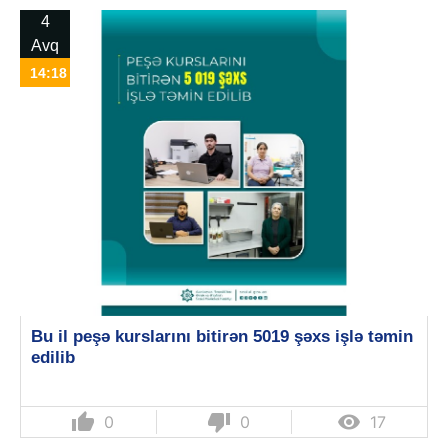
4
Avq
14:18
Bu il peşə kurslarını bitirən 5019 şəxs işlə təmin
edilib
thumb_up
thumb_down

0
0
17