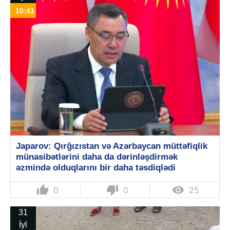
10:41
Japarov: Qırğızıstan və Azərbaycan müttəfiqlik
münasibətlərini daha da dərinləşdirmək
əzmində olduqlarını bir daha təsdiqlədi
thumb_up
thumb_down

0
0
25
31
İyl