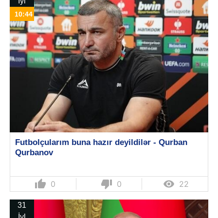
İyl
10:44
Futbolçularım buna hazır deyildilər - Qurban
Qurbanov
thumb_up
thumb_down

0
0
22
31
İyl