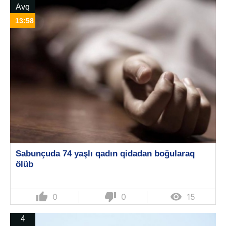
Avq
13:58
Sabunçuda 74 yaşlı qadın qidadan boğularaq
ölüb
thumb_up
thumb_down

0
0
15
4