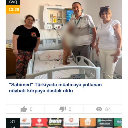
Avq
13:28
"Sabimed" Türkiyədə müalicəyə yollanan
növbəti körpəyə dəstək oldu
thumb_up
thumb_down

0
0
84
31