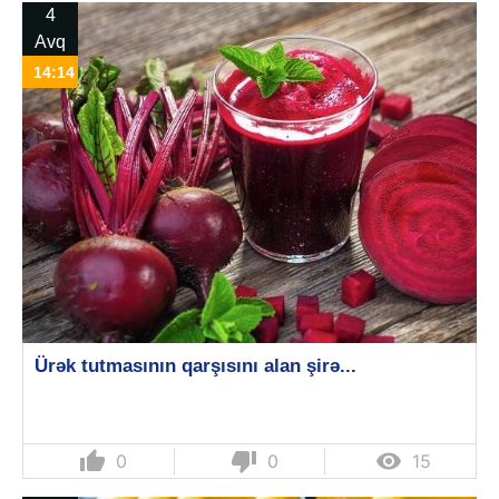
4
Avq
14:14
Ürək tutmasının qarşısını alan şirə...
thumb_up
thumb_down

0
0
15