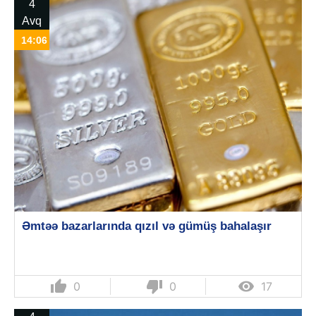
4
Avq
14:06
Əmtəə bazarlarında qızıl və gümüş bahalaşır
thumb_up
thumb_down

0
0
17