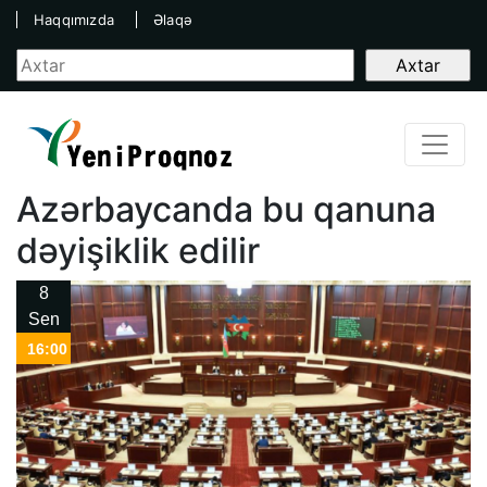
Haqqımızda
Əlaqə
Azərbaycanda bu qanuna
dəyişiklik edilir
8
Sen
16:00