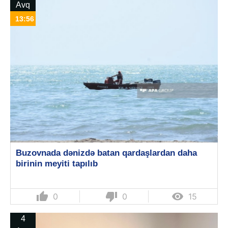
Avq
13:56
Buzovnada dənizdə batan qardaşlardan daha
birinin meyiti tapılıb
thumb_up
thumb_down

0
0
15
4