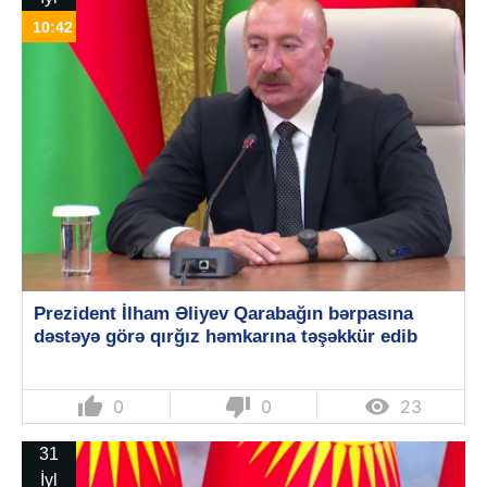
10:42
Prezident İlham Əliyev Qarabağın bərpasına
dəstəyə görə qırğız həmkarına təşəkkür edib
thumb_up
thumb_down

0
0
23
31
İyl