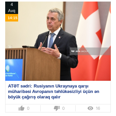
4
Avq
14:15
ATƏT sədri: Rusiyanın Ukraynaya qarşı
müharibəsi Avropanın təhlükəsizliyi üçün ən
böyük çağırış olaraq qalır
thumb_up
thumb_down

0
0
16