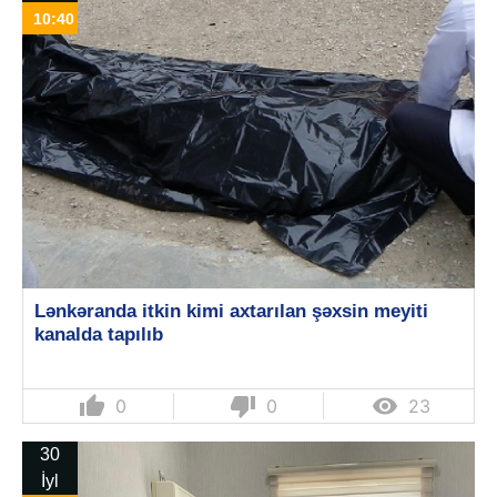
10:40
Lənkəranda itkin kimi axtarılan şəxsin meyiti
kanalda tapılıb
thumb_up
thumb_down

0
0
23
30
İyl