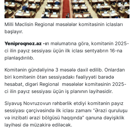
Milli Məclisin Regional məsələlər komitəsinin iclasları
başlayır.
Yeniproqnoz.az
-ı
n məlumatına görə, komitənin 2025-
ci ilin payız sessiyası üçün ilk iclası sentyabrın 16-na
planlaşdırılıb.
Komitənin gündəliyinə 3 məsələ daxil edilib. Onlardan
biri komitənin ötən sessiyadakı fəaliyyəti barədə
hesabat, digəri Regional məsələlər komitəsinin 2025-
ci ilin payız sessiyası üçün iş planının layihəsidir.
Siyavuş Novruzovun rəhbərlik etdiyi komitənin payız
sessiyası çərçivəsində ilk iclası zamanı “Ərazi quruluşu
və inzibati ərazi bölgüsü haqqında” qanuna dəyişiklik
layihəsi də müzakirə ediləcək.