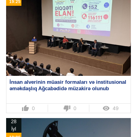
19:25
İnsan alverinin müasir formaları və institusional
əməkdaşlıq Ağcabədidə müzakirə olunub
thumb_up
thumb_down

0
0
49
28
İyl