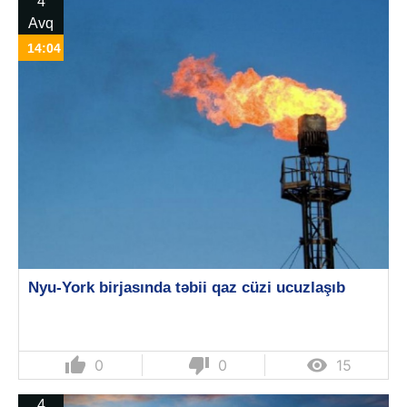
4
Avq
14:04
Nyu-York birjasında təbii qaz cüzi ucuzlaşıb
thumb_up
thumb_down

0
0
15
4