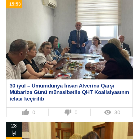
15:53
30 iyul – Ümumdünya İnsan Alverinə Qarşı
Mübarizə Günü münasibətilə QHT Koalisiyasının
iclası keçirilib
thumb_up
thumb_down

0
0
30
28
İyl