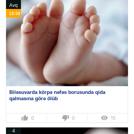
Avq
13:59
Biləsuvarda körpə nəfəs borusunda qida
qalmasına görə ölüb
thumb_up
thumb_down

0
0
15
4