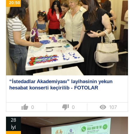
20:50
“İstedadlar Akademiyası” layihəsinin yekun
hesabat konserti keçirilib - FOTOLAR
thumb_up
thumb_down

0
0
107
28
İyl