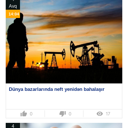
Avq
14:04
Dünya bazarlarında neft yenidən bahalaşır
thumb_up
thumb_down

0
0
17
4