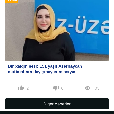
Bir xalqın səsi: 151 yaşlı Azərbaycan
mətbuatının dəyişməyən missiyası
thumb_up
thumb_down

2
0
105
Digər xəbərlər