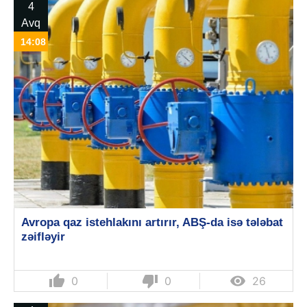
4
Avq
14:08
Avropa qaz istehlakını artırır, ABŞ-da isə tələbat
zəifləyir
thumb_up
thumb_down

0
0
26