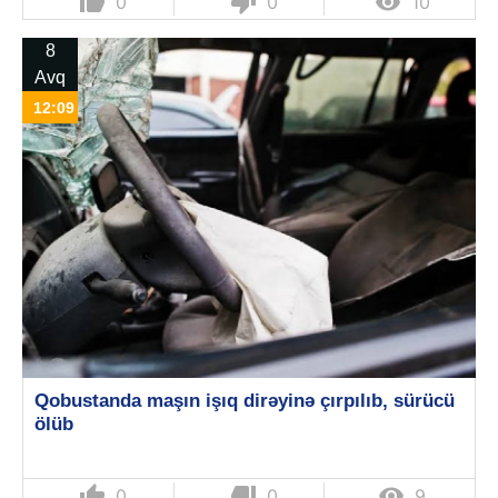
thumb_up
thumb_down

0
0
10
8
Avq
12:09
Qobustanda maşın işıq dirəyinə çırpılıb, sürücü
ölüb
thumb_up
thumb_down

0
0
9