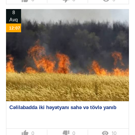
8
Avq
12:07
Cəlilabadda iki həyətyanı sahə və tövlə yanıb
thumb_up
thumb_down

0
0
10