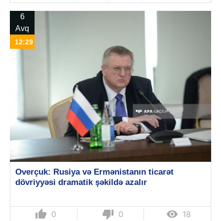
6
Avq
12:29
Overçuk: Rusiya və Ermənistanın ticarət
dövriyyəsi dramatik şəkildə azalır
thumb_up
thumb_down

0
0
18