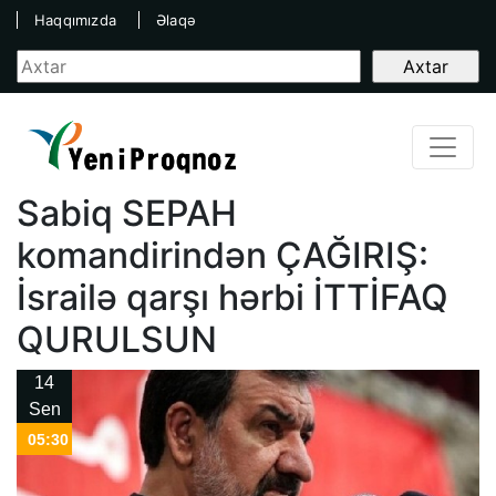
Haqqımızda
Əlaqə
Sabiq SEPAH
komandirindən ÇAĞIRIŞ:
İsrailə qarşı hərbi İTTİFAQ
QURULSUN
14
Sen
05:30