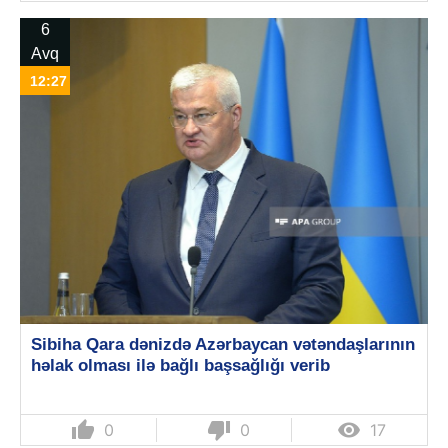
6
Avq
12:27
Sibiha Qara dənizdə Azərbaycan vətəndaşlarının
həlak olması ilə bağlı başsağlığı verib
thumb_up
thumb_down

0
0
17