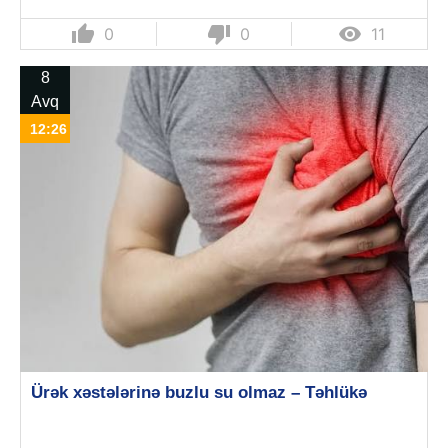
thumb_up
thumb_down

0
0
11
8
Avq
12:26
Ürək xəstələrinə buzlu su olmaz – Təhlükə