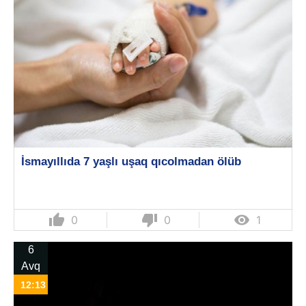
İsmayıllıda 7 yaşlı uşaq qıcolmadan ölüb
thumb_up
thumb_down

0
0
1
6
Avq
12:13