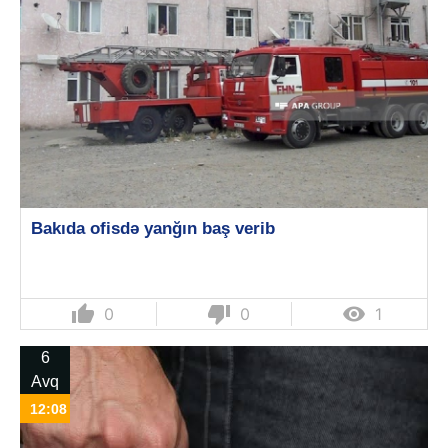
Bakıda ofisdə yanğın baş verib
thumb_up
thumb_down

0
0
1
6
Avq
12:08