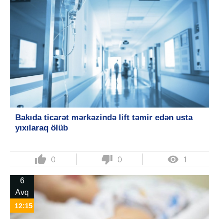
Bakıda ticarət mərkəzində lift təmir edən usta
yıxılaraq ölüb
thumb_up
thumb_down

0
0
1
6
Avq
12:15