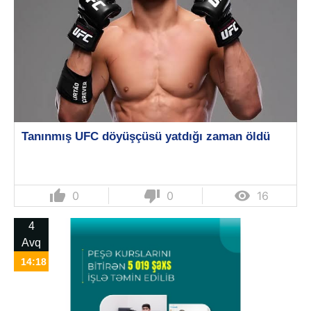
Tanınmış UFC döyüşçüsü yatdığı zaman öldü
thumb_up
thumb_down

0
0
16
4
Avq
14:18