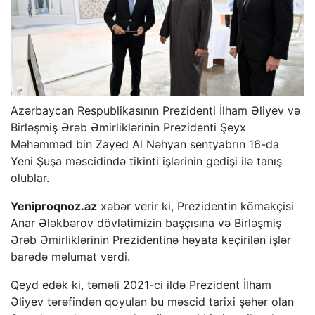
Azərbaycan Respublikasının Prezidenti İlham Əliyev və
Birləşmiş Ərəb Əmirliklərinin Prezidenti Şeyx
Məhəmməd bin Zayed Al Nəhyan sentyabrın 16-da
Yeni Şuşa məscidində tikinti işlərinin gedişi ilə tanış
olublar.
Yeniproqnoz.az
xəbər verir ki, Prezidentin köməkçisi
Anar Ələkbərov dövlətimizin başçısına və Birləşmiş
Ərəb Əmirliklərinin Prezidentinə həyata keçirilən işlər
barədə məlumat verdi.
Qeyd edək ki, təməli 2021-ci ildə Prezident İlham
Əliyev tərəfindən qoyulan bu məscid tarixi şəhər olan