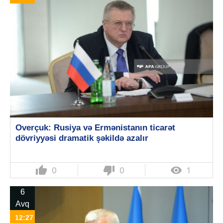
Overçuk: Rusiya və Ermənistanın ticarət
dövriyyəsi dramatik şəkildə azalır
thumb_up
thumb_down

0
0
1
6
Avq
12:27