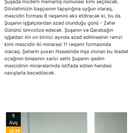
Şuşada modern memarlıq nümunəsi kimi seçiləcək.
Dövlətimizin başçısının tapşırığına uyğun olaraq,
məscidin forması 8 rəqəmini əks etdirəcək ki, bu da
Şuşanın işğalçılardan azad olunduğu günü - Zəfər
Gününü simvolizə edəcək. Şuşanın və Qarabağın
işğaldan ilin on birinci ayında azad edilməsinin rəmzi
kimi məscidin iki minarəsi 11 rəqəmi formasında
olacaq. Şəhərin yuxarı hissəsində inşa olunan bu ibadət
ocağının binasının xarici səthi Şuşanın qədim
məscidinin minarələrində istifadə edilən həndəsi
naxışlarla bəzədiləcək.
6
Avq
12:29