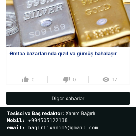
Əmtəə bazarlarında qızıl və gümüş bahalaşır
thumb_up
thumb_down

0
0
17
Digər xəbərlər
Təsisci və Baş redaktor:
 Xanım Bağırlı
Mobil: 
+994505122138
email: 
bagirlixanim5@gmail.com