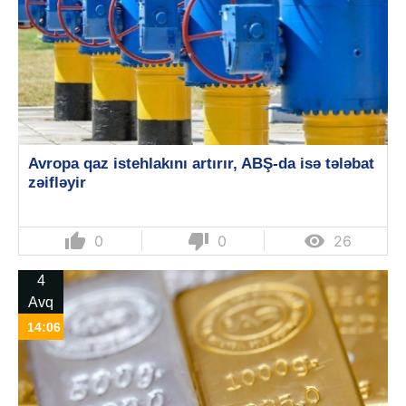
Avropa qaz istehlakını artırır, ABŞ-da isə tələbat
zəifləyir
thumb_up
thumb_down

0
0
26
4
Avq
14:06