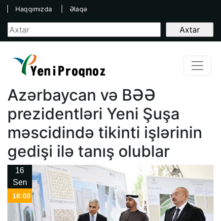
Haqqımızda
Əlaqə
Azərbaycan və BƏƏ
prezidentləri Yeni Şuşa
məscidində tikinti işlərinin
gedişi ilə tanış olublar
16
Sen
16:00