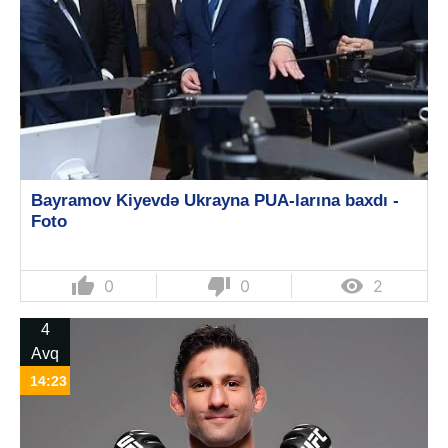
Bayramov Kiyevdə Ukrayna PUA-larına baxdı -
Foto
thumb_up
thumb_down

0
0
2
4
Avq
14:23