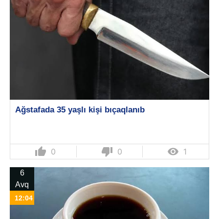
Ağstafada 35 yaşlı kişi bıçaqlanıb
thumb_up
thumb_down

0
0
1
6
Avq
12:04