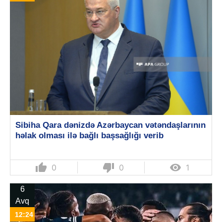
Sibiha Qara dənizdə Azərbaycan vətəndaşlarının
həlak olması ilə bağlı başsağlığı verib
thumb_up
thumb_down

0
0
1
6
Avq
12:24