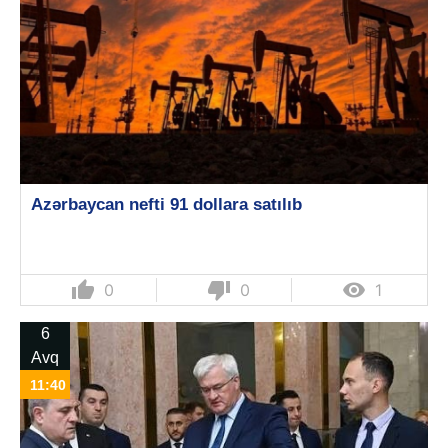
Azərbaycan nefti 91 dollara satılıb
thumb_up
thumb_down

0
0
1
6
Avq
11:40