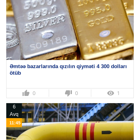
Əmtəə bazarlarında qızılın qiyməti 4 300 dolları
ötüb
thumb_up
thumb_down

0
0
1
6
Avq
11:45