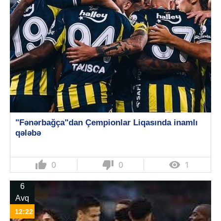
"Fənərbağça"dan Çempionlar Liqasında inamlı
qələbə
thumb_up
thumb_down

0
0
1
6
Avq
12:22