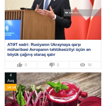
ATƏT sədri: Rusiyanın Ukraynaya qarşı
müharibəsi Avropanın təhlükəsizliyi üçün ən
böyük çağırış olaraq qalır
thumb_up
thumb_down

0
0
16
4
Avq
14:14