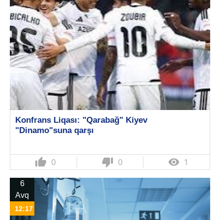
Konfrans Liqası: "Qarabağ" Kiyev
"Dinamo"suna qarşı
thumb_up
thumb_down

0
0
1
6
Avq
12:17