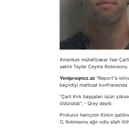
Amerikalı mühafizəkar fəal Çarli
sakini Tayler Ceyms Robinsonu 
Yeniproqnoz.az
"Report"a istin
keçirdiyi mətbuat konfransında b
"Çarli Kirk başqaları üçün yüks
öldürülüb", - Qrey deyib.
Prokuror həmçinin Kirkin qatilinə
O, Robinsonu ağır odlu silah itt