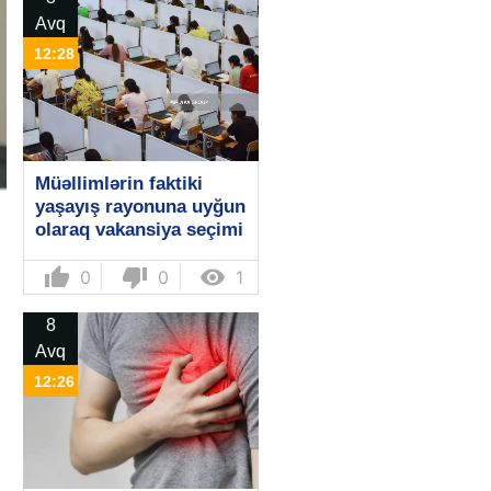
Avq
12:28
Müəllimlərin faktiki
yaşayış rayonuna uyğun
olaraq vakansiya seçimi
başlayıb
thumb_up
thumb_down

0
0
1
8
Avq
12:26