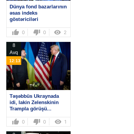
Dünya fond bazarlarının
əsas indeks
göstəriciləri
thumb_up
thumb_down

0
0
2
8
Avq
12:13
Təşəbbüs Ukraynada
idi, lakin Zelenskinin
Trampla görüşü...
thumb_up
thumb_down

0
0
1