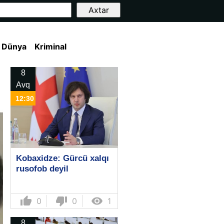
Dünya
Kriminal
8
Avq
12:30
Kobaxidze: Gürcü xalqı
rusofob deyil
thumb_up
thumb_down

0
0
1
8