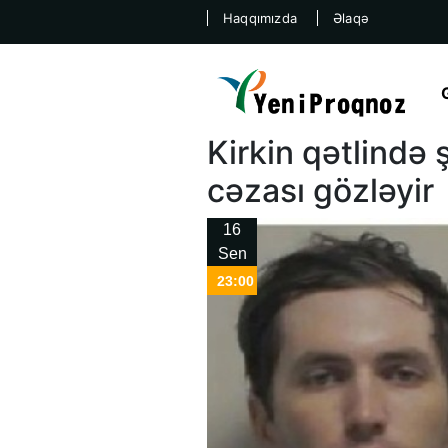
Haqqımızda
Əlaqə
Kirkin qətlində 
cəzası gözləyir
16
Sen
23:00