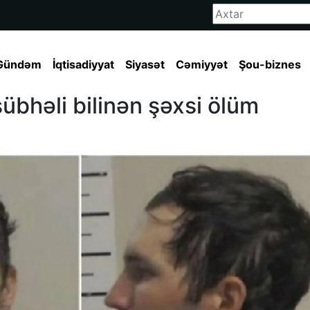
Gündəm
İqtisadiyyat
Siyasət
Cəmiyyət
Şou-biznes
şübhəli bilinən şəxsi ölüm