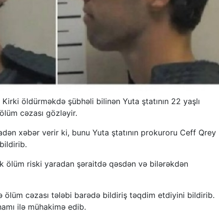
 Kirki öldürməkdə şübhəli bilinən Yuta ştatının 22 yaşlı
ölüm cəzası gözləyir.
adən xəbər verir ki, bunu Yuta ştatının prokuroru Ceff Qrey
ildirib.
ək ölüm riski yaradan şəraitdə qəsdən və bilərəkdən
 ölüm cəzası tələbi barədə bildiriş təqdim etdiyini bildirib.
ihamı ilə mühakimə edib.