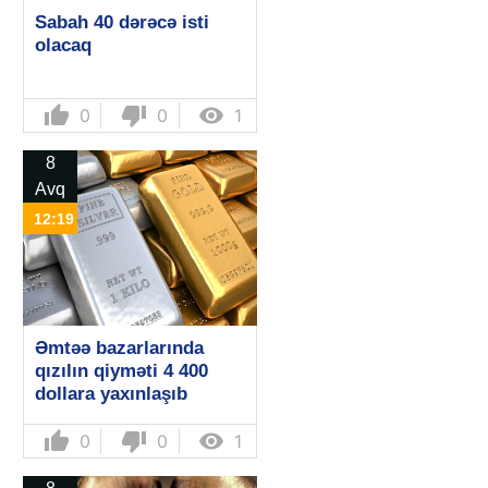
Sabah 40 dərəcə isti
olacaq
thumb_up
thumb_down

0
0
1
8
Avq
12:19
Əmtəə bazarlarında
qızılın qiyməti 4 400
dollara yaxınlaşıb
thumb_up
thumb_down

0
0
1