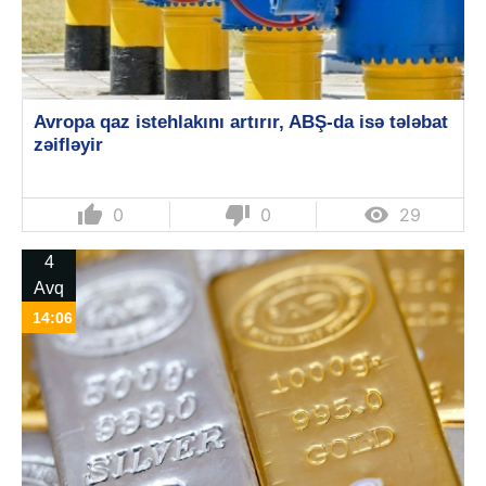
Avropa qaz istehlakını artırır, ABŞ-da isə tələbat
zəifləyir
thumb_up
thumb_down

0
0
29
4
Avq
14:06