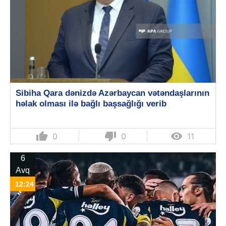
Sibiha Qara dənizdə Azərbaycan vətəndaşlarının
həlak olması ilə bağlı başsağlığı verib
thumb_up
thumb_down

0
0
11
6
Avq
12:24