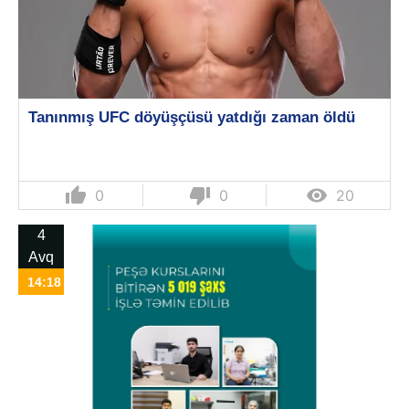
Tanınmış UFC döyüşçüsü yatdığı zaman öldü
thumb_up
thumb_down

0
0
20
4
Avq
14:18