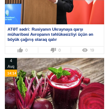
ATƏT sədri: Rusiyanın Ukraynaya qarşı
müharibəsi Avropanın təhlükəsizliyi üçün ən
böyük çağırış olaraq qalır
thumb_up
thumb_down

0
0
19
4
Avq
14:14