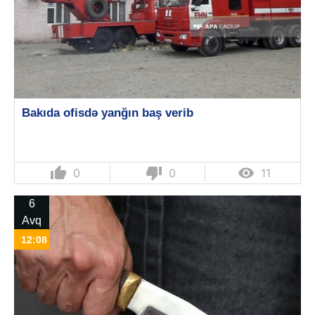
Bakıda ofisdə yanğın baş verib
thumb_up
thumb_down

0
0
11
6
Avq
12:08