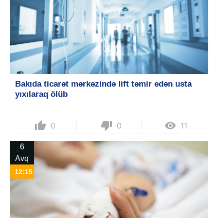
Bakıda ticarət mərkəzində lift təmir edən usta
yıxılaraq ölüb
thumb_up
thumb_down

0
0
11
6
Avq
12:15