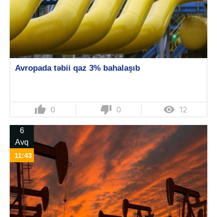
Avropada təbii qaz 3% bahalaşıb
thumb_up
thumb_down

0
0
12
6
Avq
11:43