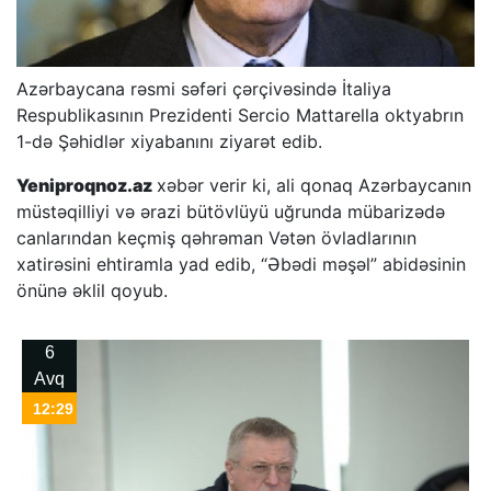
Azərbaycana rəsmi səfəri çərçivəsində İtaliya
Respublikasının Prezidenti Sercio Mattarella oktyabrın
1-də Şəhidlər xiyabanını ziyarət edib.
Yeniproqnoz.az
xəbər verir ki, ali qonaq Azərbaycanın
müstəqilliyi və ərazi bütövlüyü uğrunda mübarizədə
canlarından keçmiş qəhrəman Vətən övladlarının
xatirəsini ehtiramla yad edib, “Əbədi məşəl” abidəsinin
önünə əklil qoyub.
6
Avq
12:29