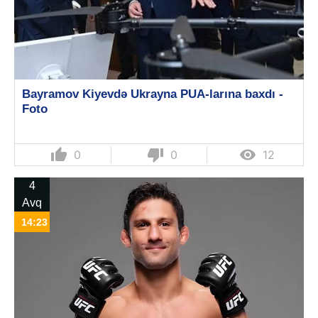
Bayramov Kiyevdə Ukrayna PUA-larına baxdı -
Foto
thumb_up
thumb_down

0
0
12
4
Avq
14:23