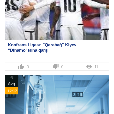
Konfrans Liqası: "Qarabağ" Kiyev
"Dinamo"suna qarşı
thumb_up
thumb_down

0
0
11
6
Avq
12:17