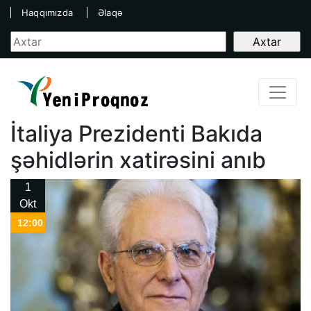
Haqqımızda
Əlaqə
İtaliya Prezidenti Bakıda
şəhidlərin xatirəsini anıb
1
Okt
12:00