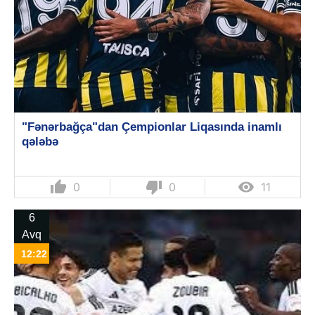
"Fənərbağça"dan Çempionlar Liqasında inamlı
qələbə
thumb_up
thumb_down

0
0
11
6
Avq
12:22