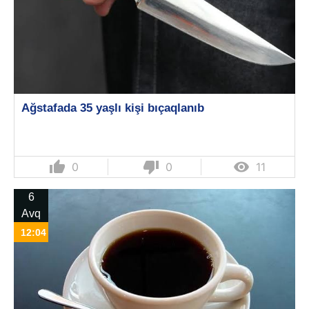
Ağstafada 35 yaşlı kişi bıçaqlanıb
thumb_up
thumb_down

0
0
11
6
Avq
12:04