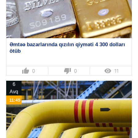
Əmtəə bazarlarında qızılın qiyməti 4 300 dolları
ötüb
thumb_up
thumb_down

0
0
11
6
Avq
11:45