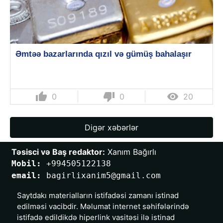
Əmtəə bazarlarında qızıl və gümüş bahalaşır
thumb_up
thumb_down

0
0
20
Digər xəbərlər
Təsisci və Baş redaktor:
 Xanım Bağırlı
Mobil: 
+994505122138
email: 
bagirlixanim5@gmail.com
Saytdakı materialların istifadəsi zamanı istinad
edilməsi vacibdir. Məlumat internet səhifələrində
istifadə edildikdə hiperlink vasitəsi ilə istinad