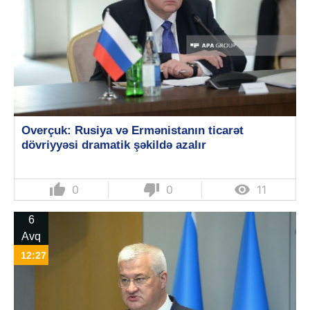
Overçuk: Rusiya və Ermənistanın ticarət
dövriyyəsi dramatik şəkildə azalır
thumb_up
thumb_down

0
0
11
6
Avq
12:27