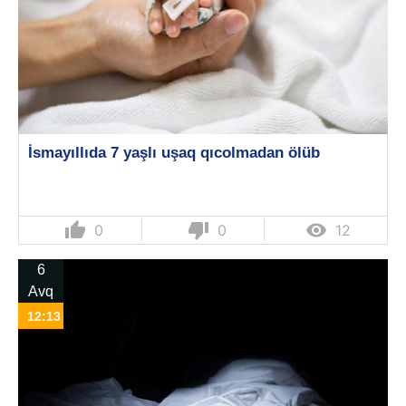
İsmayıllıda 7 yaşlı uşaq qıcolmadan ölüb
thumb_up
thumb_down

0
0
12
6
Avq
12:13