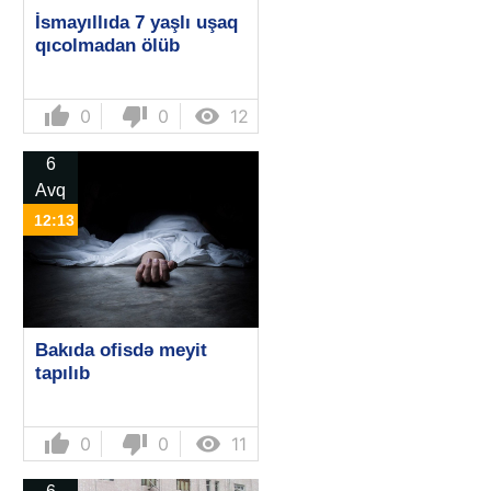
İsmayıllıda 7 yaşlı uşaq
qıcolmadan ölüb
thumb_up
thumb_down

0
0
12
6
Avq
12:13
Bakıda ofisdə meyit
tapılıb
thumb_up
thumb_down

0
0
11