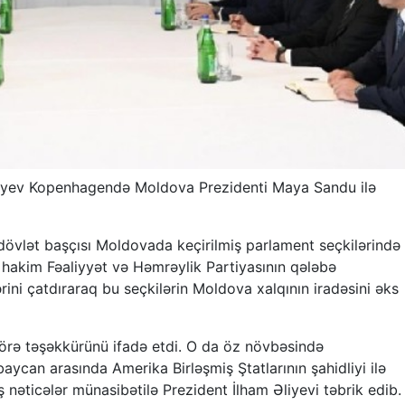
liyev Kopenhagendə Moldova Prezidenti Maya Sandu ilə
 dövlət başçısı Moldovada keçirilmiş parlament seçkilərində
hakim Fəaliyyət və Həmrəylik Partiyasının qələbə
ini çatdıraraq bu seçkilərin Moldova xalqının iradəsini əks
görə təşəkkürünü ifadə etdi. O da öz növbəsində
ycan arasında Amerika Birləşmiş Ştatlarının şahidliyi ilə
 nəticələr münasibətilə Prezident İlham Əliyevi təbrik edib.