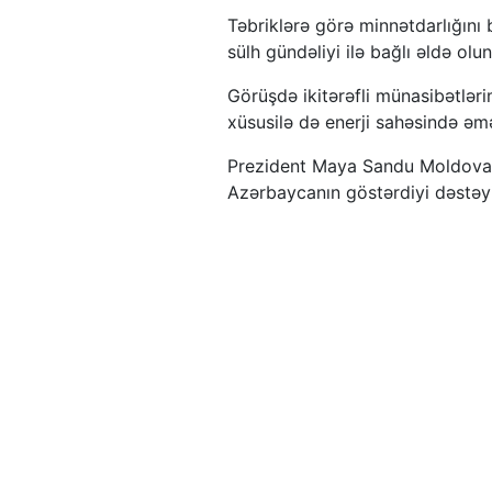
Təbriklərə görə minnətdarlığını
sülh gündəliyi ilə bağlı əldə olu
Görüşdə ikitərəfli münasibətlərim
xüsusilə də enerji sahəsində əm
Prezident Maya Sandu Moldovan
Azərbaycanın göstərdiyi dəstəyi