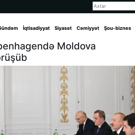
Gündəm
İqtisadiyyat
Siyasət
Cəmiyyət
Şou-biznes
openhagendə Moldova
örüşüb