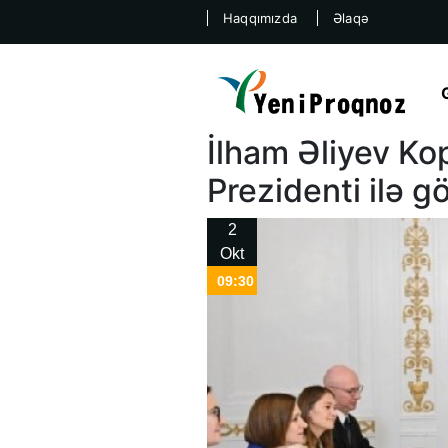
Haqqımızda
Əlaqə
İlham Əliyev K
Prezidenti ilə g
2
Okt
09:30