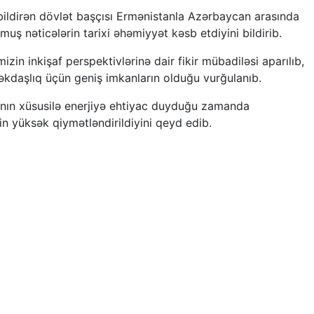
 bildirən dövlət başçısı Ermənistanla Azərbaycan arasında
nmuş nəticələrin tarixi əhəmiyyət kəsb etdiyini bildirib.
izin inkişaf perspektivlərinə dair fikir mübadiləsi aparılıb,
əkdaşlıq üçün geniş imkanların olduğu vurğulanıb.
ın xüsusilə enerjiyə ehtiyac duyduğu zamanda
n yüksək qiymətləndirildiyini qeyd edib.