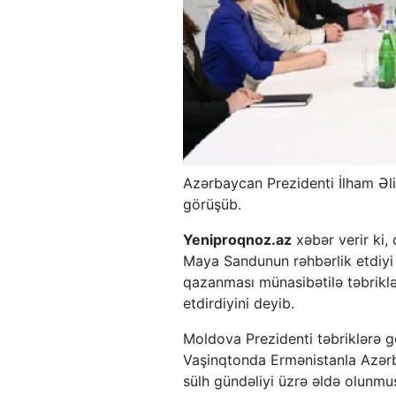
Azərbaycan Prezidenti İlham Ə
görüşüb.
Yeniproqnoz.az
xəbər verir ki,
Maya Sandunun rəhbərlik etdiyi 
qazanması münasibətilə təbriklər
etdirdiyini deyib.
Moldova Prezidenti təbriklərə 
Vaşinqtonda Ermənistanla Azərba
sülh gündəliyi üzrə əldə olunmuş