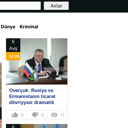
Dünya
Kriminal
6
Avq
12:29
Overçuk: Rusiya və
Ermənistanın ticarət
dövriyyəsi dramatik
şəkildə azalır
thumb_up
thumb_down

0
0
11
6