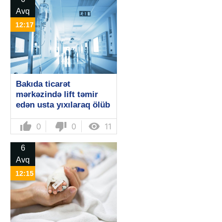
Avq
12:17
Bakıda ticarət
mərkəzində lift təmir
edən usta yıxılaraq ölüb
thumb_up
thumb_down

0
0
11
6
Avq
12:15