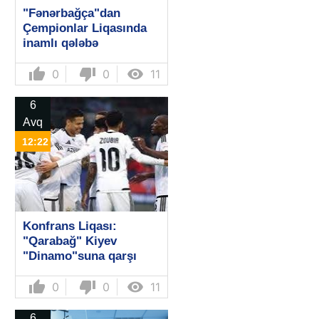
"Fənərbağça"dan
Çempionlar Liqasında
inamlı qələbə
thumb_up
thumb_down

0
0
11
6
Avq
12:22
Konfrans Liqası:
"Qarabağ" Kiyev
"Dinamo"suna qarşı
thumb_up
thumb_down

0
0
11
6