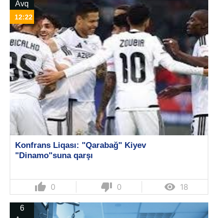
Avq
12:22
Konfrans Liqası: "Qarabağ" Kiyev
"Dinamo"suna qarşı
thumb_up
thumb_down

0
0
18
6