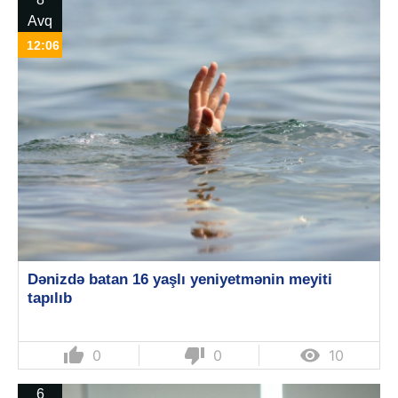
Avq
12:06
Dənizdə batan 16 yaşlı yeniyetmənin meyiti
tapılıb
thumb_up
thumb_down

0
0
10
6