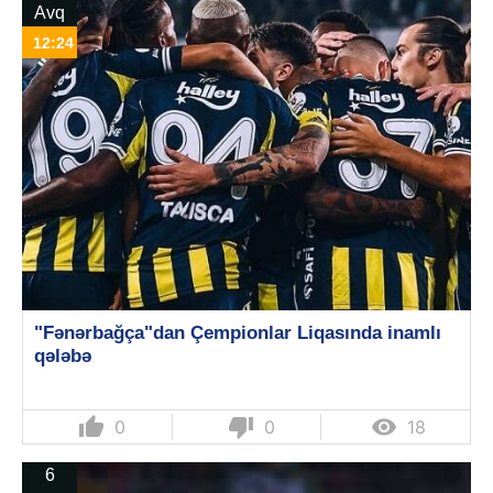
Avq
12:24
"Fənərbağça"dan Çempionlar Liqasında inamlı
qələbə
thumb_up
thumb_down

0
0
18
6