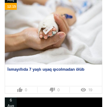
12:15
İsmayıllıda 7 yaşlı uşaq qıcolmadan ölüb
thumb_up
thumb_down

0
0
19
6
Avq