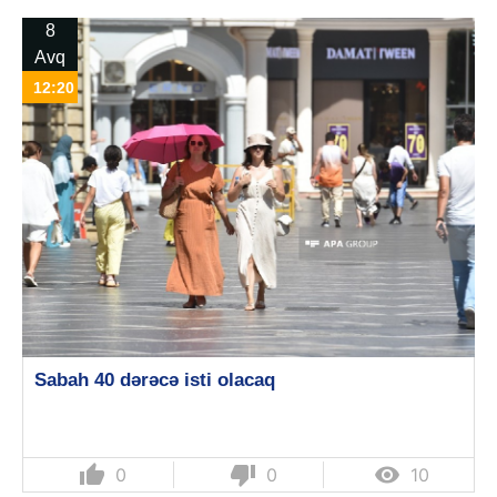
8
Avq
12:20
Sabah 40 dərəcə isti olacaq
thumb_up
thumb_down

0
0
10