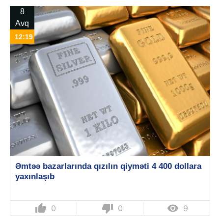
8
Avq
12:19
Əmtəə bazarlarında qızılın qiyməti 4 400 dollara
yaxınlaşıb
thumb_up
thumb_down

0
0
9