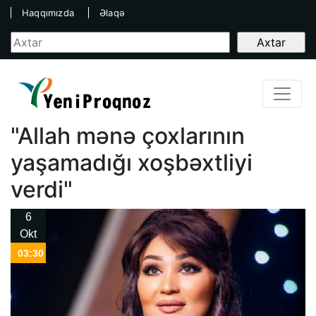
Haqqımızda
Əlaqə
"Allah mənə çoxlarının
yaşamadığı xoşbəxtliyi
verdi"
6
Okt
03:30