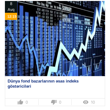
8
Avq
12:15
Dünya fond bazarlarının əsas indeks
göstəriciləri
thumb_up
thumb_down

0
0
10