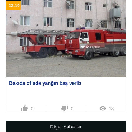
12:10
Bakıda ofisdə yanğın baş verib
thumb_up
thumb_down

0
0
18
Digər xəbərlər