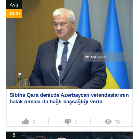
Avq
12:27
Sibiha Qara dənizdə Azərbaycan vətəndaşlarının
həlak olması ilə bağlı başsağlığı verib
thumb_up
thumb_down

0
0
18
6