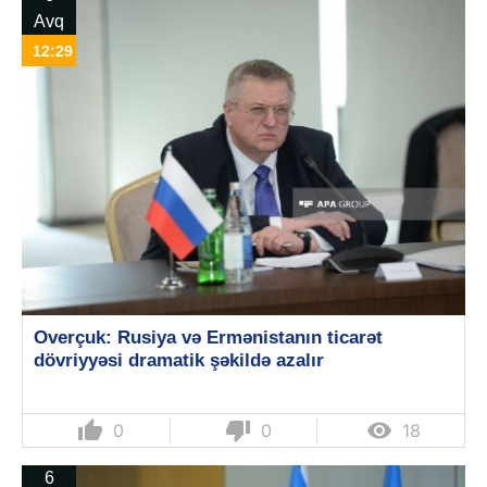
Avq
12:29
Overçuk: Rusiya və Ermənistanın ticarət
dövriyyəsi dramatik şəkildə azalır
thumb_up
thumb_down

0
0
18
6