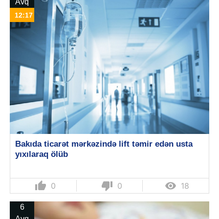
Avq
12:17
Bakıda ticarət mərkəzində lift təmir edən usta
yıxılaraq ölüb
thumb_up
thumb_down

0
0
18
6
Avq