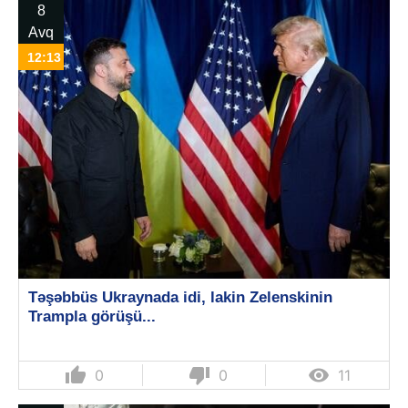
8
Avq
12:13
Təşəbbüs Ukraynada idi, lakin Zelenskinin
Trampla görüşü...
thumb_up
thumb_down

0
0
11