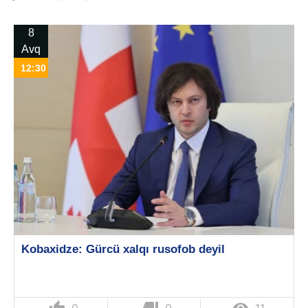
8
Avq
12:30
Kobaxidze: Gürcü xalqı rusofob deyil