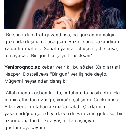
"Bu sənətdə nifrət qazandınsa, nə görsən də xalqın
gözündə düşmən olacaqsan. Ruzini sənə qazandıran
xalqa hörmət elə. Sənətə yalnız pul üçün gəlirsənsə,
olmayacaq. Bir gün hər şeyi itirəcəksən".
Yeniproqnoz.az
xəbər verir ki, bu sözləri Xalq artisti
Nazpəri Dostəliyeva "Bir gün" verilişində deyib.
Müğənni həyatından danışıb:
"Allah mənə xoşbəxtlik də, imtahan da nəsib etdi. Hər
birinin altından üzüağ çıxmağa çalışdım. Çünki bunu
Allah verdi, imtahanla sınağa çəkdi. Çoxlarının
yaşamadığı xoşbəxtliyi də verdi. Bir üzüm gülübsə, bir
üzüm qəhərlənib. Göz yaşımı tamaşaçıya
göstərməyəcəyəm.