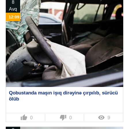
8
Avq
12:09
Qobustanda maşın işıq dirəyinə çırpılıb, sürücü
ölüb
thumb_up
thumb_down

0
0
9