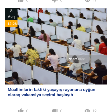
thumb_up
thumb_down

0
0
11
8
Avq
12:28
Müəllimlərin faktiki yaşayış rayonuna uyğun
olaraq vakansiya seçimi başlayıb
thumb_up
thumb_down

0
0
12