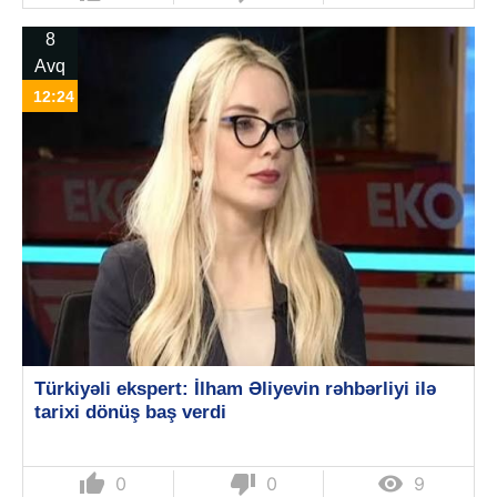
8
Avq
12:24
Türkiyəli ekspert: İlham Əliyevin rəhbərliyi ilə
tarixi dönüş baş verdi
thumb_up
thumb_down

0
0
9