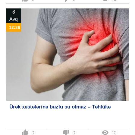
8
Avq
12:26
Ürək xəstələrinə buzlu su olmaz – Təhlükə
thumb_up
thumb_down

0
0
10