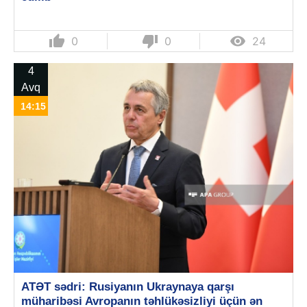
thumb_up
thumb_down

0
0
24
4
Avq
14:15
ATƏT sədri: Rusiyanın Ukraynaya qarşı
müharibəsi Avropanın təhlükəsizliyi üçün ən