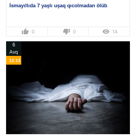
İsmayıllıda 7 yaşlı uşaq qıcolmadan ölüb
thumb_up
thumb_down

0
0
14
6
Avq
12:13