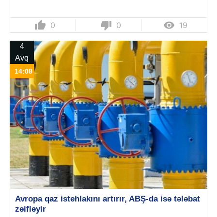
thumb_up
thumb_down

0
0
19
4
Avq
14:08
Avropa qaz istehlakını artırır, ABŞ-da isə tələbat
zəifləyir