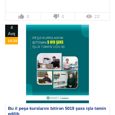
thumb_up
thumb_down

0
0
22
4
Avq
14:18
Bu il peşə kurslarını bitirən 5019 şəxs işlə təmin
edilib