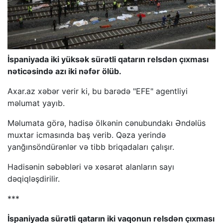
İspaniyada iki yüksək sürətli qatarın relsdən çıxması
nəticəsində azı iki nəfər ölüb.
Axar.az
xəbər verir ki, bu barədə "EFE" agentliyi
məlumat yayıb.
Məlumata görə, hadisə ölkənin cənubundakı Əndəlüs
muxtar icmasında baş verib. Qəza yerində
yanğınsöndürənlər və tibb briqadaları çalışır.
Hadisənin səbəbləri və xəsarət alanların sayı
dəqiqləşdirilir.
***
İspaniyada sürətli qatarın iki vaqonun relsdən çıxması