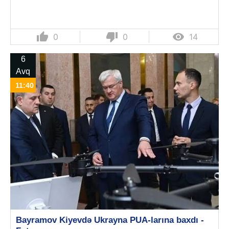
thumb_up
thumb_down

0
0
14
6
Avq
11:40
Bayramov Kiyevdə Ukrayna PUA-larına baxdı -