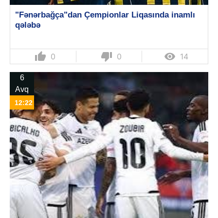
"Fənərbağça"dan Çempionlar Liqasında inamlı
qələbə
thumb_up
thumb_down

0
0
14
6
Avq
12:22