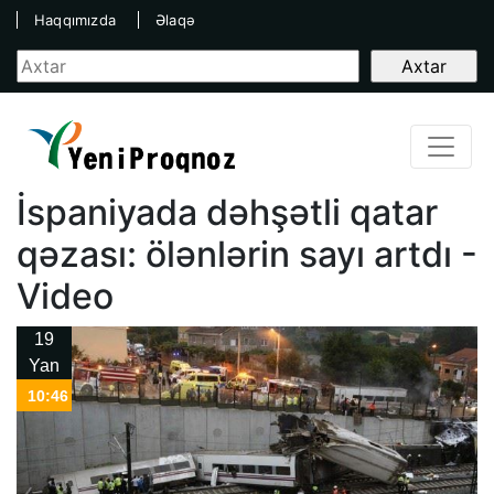
Haqqımızda
Əlaqə
İspaniyada dəhşətli qatar
qəzası: ölənlərin sayı artdı -
Video
19
Yan
10:46