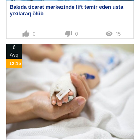
Bakıda ticarət mərkəzində lift təmir edən usta
yıxılaraq ölüb
thumb_up
thumb_down

0
0
15
6
Avq
12:15