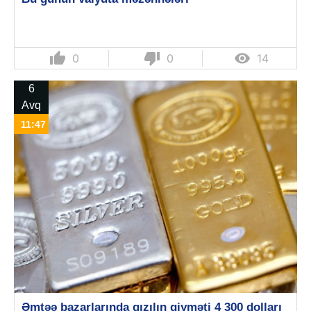
thumb_up
thumb_down

0
0
14
6
Avq
11:47
Əmtəə bazarlarında qızılın qiyməti 4 300 dolları