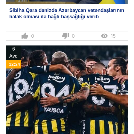
Sibiha Qara dənizdə Azərbaycan vətəndaşlarının
həlak olması ilə bağlı başsağlığı verib
thumb_up
thumb_down

0
0
15
6
Avq
12:24