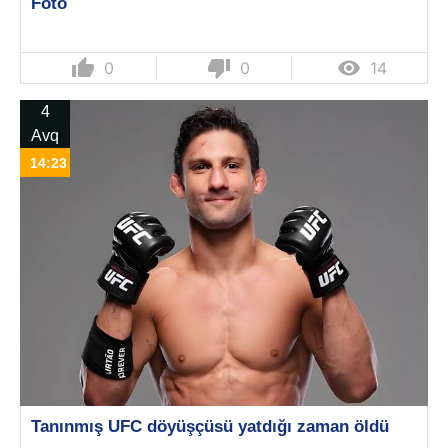
Foto
thumb_up
thumb_down

0
0
14
4
Avq
14:23
Tanınmış UFC döyüşçüsü yatdığı zaman öldü