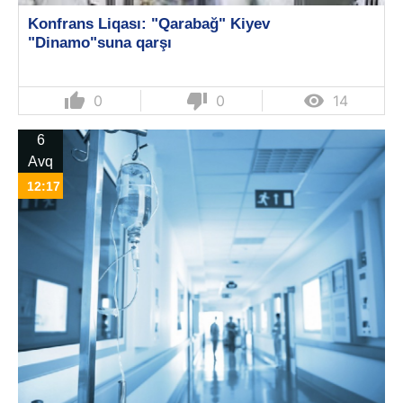
Konfrans Liqası: "Qarabağ" Kiyev
"Dinamo"suna qarşı
thumb_up
thumb_down

0
0
14
6
Avq
12:17