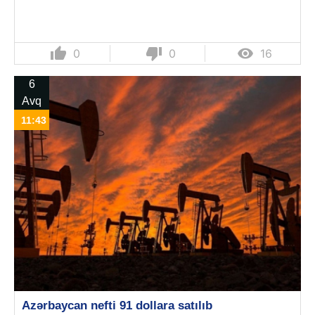
thumb_up
thumb_down

0
0
16
6
Avq
11:43
Azərbaycan nefti 91 dollara satılıb