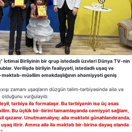
 İctimai Birliyinin bir qrup istedadlı üzvləri Dünya TV-nin
lar. Verilişdə birliyin fəaliyyəti, istedadlı uşaq və
ilə-məktəb-müəllim əməkdaşlığının əhəmiyyəti geniş
 çıxışı zamanı uşaqların düzgün təlim-tərbiyəsində ailə və
i olduğunu vurğulayıb:
yil, tərbiyə ilə formalaşır. Bu tərbiyənin isə üç əsas
əllim. Bu üçlük bir-birini tamamlayanda cəmiyyət sağlam,
sil qazanır. Unutmamalıyıq: ailə məktəbi günahlandıranda,
uşaq itirir. Amma ailə ilə məktəb bir-birinə dayaq olanda
.”