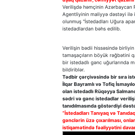
Verilişdə həmçinin Azərbaycan 
Agentliyinin maliyyə dəstəyi ilə 
olunmuş "İstedadları Uğura apara
istedadlardan bəhs edilib.
Verilişin bədii hissəsində birliyi
tamaşaçıların böyük rəğbətini q
bir istedadlı gənc uğurlarında m
bildiriblər.
Tədbir çərçivəsində bir sıra ist
İlqar Bayramlı və Tofiq İsmayılov
olan istedadlı Rüqəyya Salmano
sədri və gənc istedadlar veril
tanıdılmasında göstərdiyi dəs
“İstedadları Tanıyaq və Tanıdaq
gənclərin üzə çıxarılması, onla
istiqamətində fəaliyyətini dav