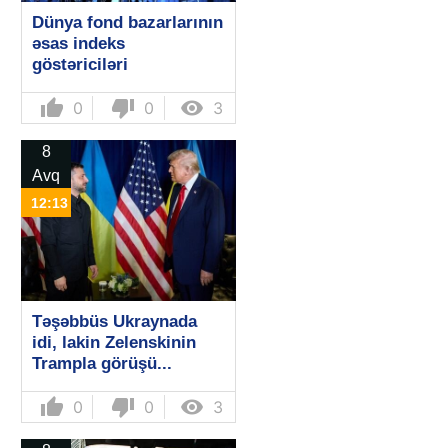
Dünya fond bazarlarının
əsas indeks
göstəriciləri
thumb_up
thumb_down

0
0
3
8
Avq
12:13
Təşəbbüs Ukraynada
idi, lakin Zelenskinin
Trampla görüşü...
thumb_up
thumb_down

0
0
3