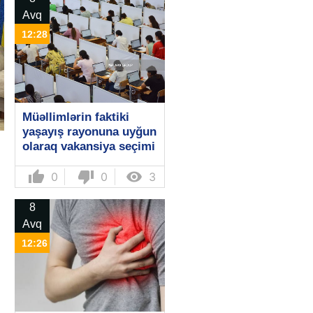
Avq
12:28
Müəllimlərin faktiki
yaşayış rayonuna uyğun
olaraq vakansiya seçimi
başlayıb
thumb_up
thumb_down

0
0
3
8
Avq
12:26