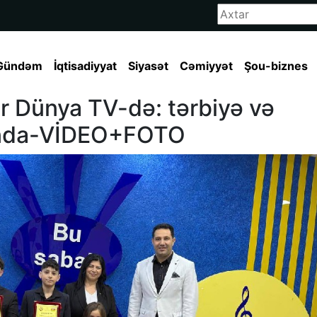
Gündəm
İqtisadiyyat
Siyasət
Cəmiyyət
Şou-biznes
ər Dünya TV-də: tərbiyə və
landa-VİDEO+FOTO