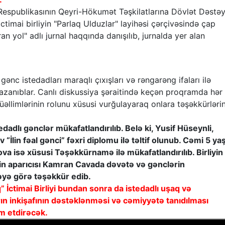
Respublikasının Qeyri-Hökumət Təşkilatlarına Dövlət Dəstəy
ictimai birliyin "Parlaq Ulduzlar" layihəsi çərçivəsində çap
n yol" adlı jurnal haqqında danışılıb, jurnalda yer alan
n gənc istedadları maraqlı çıxışları və rəngarəng ifaları ilə
azanıblar. Canlı diskussiya şəraitində keçən proqramda hər
üəllimlərinin rolunu xüsusi vurğulayaraq onlara təşəkkürlərin
edadlı gənclər mükafatlandırılıb. Belə ki, Yusif Hüseynli,
 “İlin fəal gənci” fəxri diplomu ilə təltif olunub. Cəmi 5 yaş
va isə xüsusi Təşəkkürnamə ilə mükafatlandırılıb. Birliyin
işin aparıcısı Kamran Cavada dəvətə və gənclərin
təyə görə təşəkkür edib.
” İctimai Birliyi bundan sonra da istedadlı uşaq və
rın inkişafının dəstəklənməsi və cəmiyyətə tanıdılması
am etdirəcək.