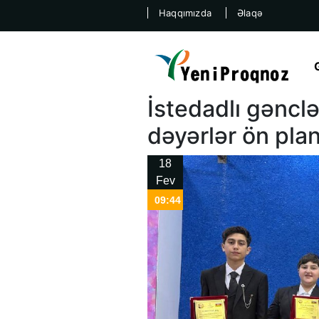
Haqqımızda
Əlaqə
İstedadlı gəncl
dəyərlər ön p
18
Fev
09:44