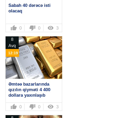
Sabah 40 dərəcə isti
olacaq
thumb_up
thumb_down

0
0
3
8
Avq
12:19
Əmtəə bazarlarında
qızılın qiyməti 4 400
dollara yaxınlaşıb
thumb_up
thumb_down

0
0
3