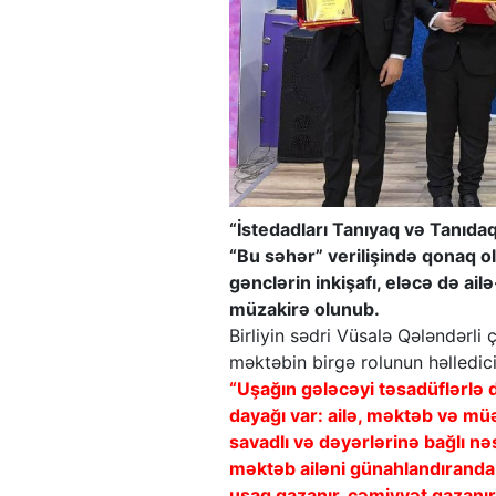
“İstedadları Tanıyaq və Tanıdaq”
“Bu səhər” verilişində qonaq olub
gənclərin inkişafı, eləcə də a
müzakirə olunub.
Birliyin sədri Vüsalə Qələndərli
məktəbin birgə rolunun həlledic
“Uşağın gələcəyi təsadüflərlə de
dayağı var: ailə, məktəb və mü
savadlı və dəyərlərinə bağlı nə
məktəb ailəni günahlandıranda 
uşaq qazanır, cəmiyyət qazanır