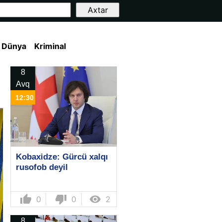
Dünya
Kriminal
8
Avq
12:30
Kobaxidze: Gürcü xalqı
rusofob deyil
thumb_up
thumb_down

0
0
2
8