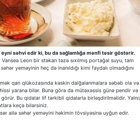
yni səhvi edir ki, bu da sağlamlığa mənfi təsir göstərir.
q Vansea Leon bir stəkan təzə sıxılmış portağal suyu, tam
səhər yeməyinin heç də inanıldığı kimi faydalı olmadığını
yemək qan qlükozasında kəskin dalğalanmalara səbəb ola və
hissi yarana bilər. Buna görə də mütəxəssis günə pendir və
ür. Bu qidalar lif tərkibli qidalarla birləşdirilməlidir. Yalnı
lara keçə bilərsiniz.
ər ailə səhər yeməyini həkimin tövsiyəsinə uyğun edir.