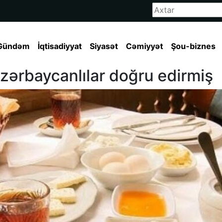
Gündəm
İqtisadiyyat
Siyasət
Cəmiyyət
Şou-biznes
zərbaycanlılar doğru edirmiş