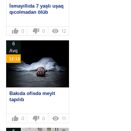
İsmayıllıda 7 yaşlı uşaq
qıcolmadan ölüb
thumb_up
thumb_down

0
0
12
6
Avq
12:13
Bakıda ofisdə meyit
tapılıb
thumb_up
thumb_down

0
0
11