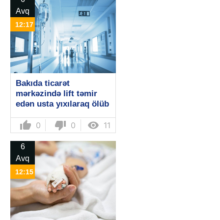
Avq
12:17
Bakıda ticarət
mərkəzində lift təmir
edən usta yıxılaraq ölüb
thumb_up
thumb_down

0
0
11
6
Avq
12:15