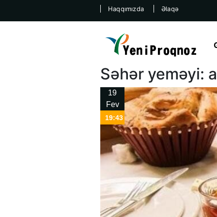
Haqqımızda
Əlaqə
Səhər yeməyi: a
19
Fev
19:43