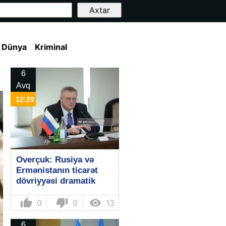
Dünya
Kriminal
6
Avq
12:29
Overçuk: Rusiya və
Ermənistanın ticarət
dövriyyəsi dramatik
şəkildə azalır
thumb_up
thumb_down

0
0
13
6