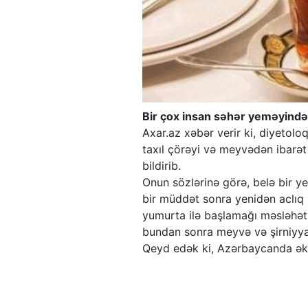
Bir çox insan səhər yeməyində e
Axar.az xəbər verir ki, diyetolo
taxıl çörəyi və meyvədən ibarət 
bildirib.
Onun sözlərinə görə, belə bir 
bir müddət sonra yenidən aclıq 
yumurta ilə başlamağı məsləhət gör
bundan sonra meyvə və şirniyyat
Qeyd edək ki, Azərbaycanda əks