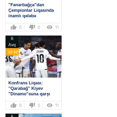
"Fənərbağça"dan
Çempionlar Liqasında
inamlı qələbə
thumb_up
thumb_down

0
0
11
6
Avq
12:22
Konfrans Liqası:
"Qarabağ" Kiyev
"Dinamo"suna qarşı
thumb_up
thumb_down

0
0
11
6