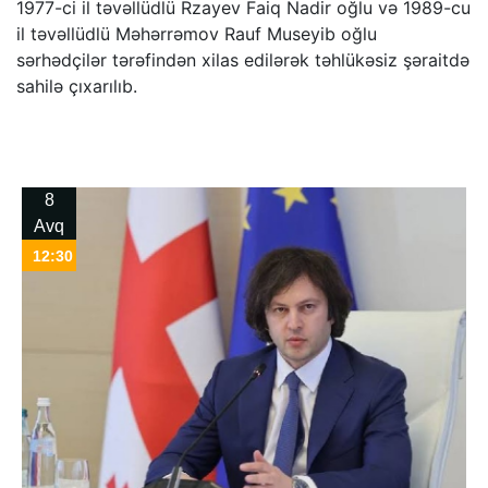
1977-ci il təvəllüdlü Rzayev Faiq Nadir oğlu və 1989-cu
il təvəllüdlü Məhərrəmov Rauf Museyib oğlu
sərhədçilər tərəfindən xilas edilərək təhlükəsiz şəraitdə
sahilə çıxarılıb.
8
Avq
12:30