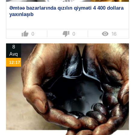
Əmtəə bazarlarında qızılın qiyməti 4 400 dollara
yaxınlaşıb
thumb_up
thumb_down

0
0
16
8
Avq
12:17