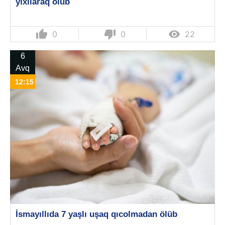
yıxılaraq ölüb
thumb_up
thumb_down

0
0
22
6
Avq
12:15
İsmayıllıda 7 yaşlı uşaq qıcolmadan ölüb