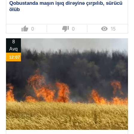
Qobustanda maşın işıq dirəyinə çırpılıb, sürücü
ölüb
thumb_up
thumb_down

0
0
15
8
Avq
12:07