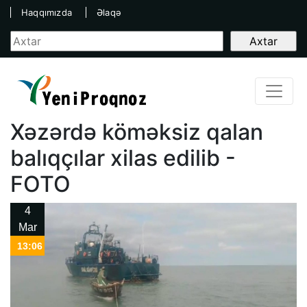
Haqqımızda
Əlaqə
Xəzərdə köməksiz qalan
balıqçılar xilas edilib -
FOTO
4
Mar
13:06