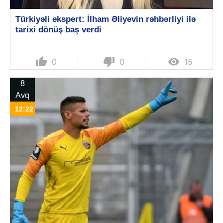
Türkiyəli ekspert: İlham Əliyevin rəhbərliyi ilə
tarixi dönüş baş verdi
thumb_up
thumb_down

0
0
15
8
Avq
12:22