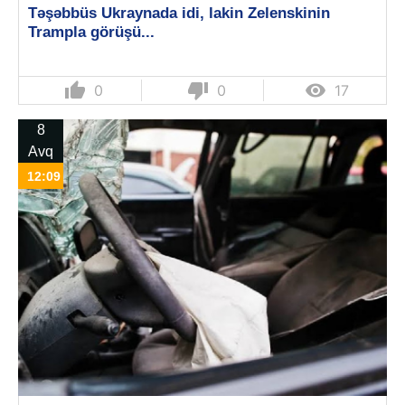
Təşəbbüs Ukraynada idi, lakin Zelenskinin
Trampla görüşü...
thumb_up
thumb_down

0
0
17
8
Avq
12:09