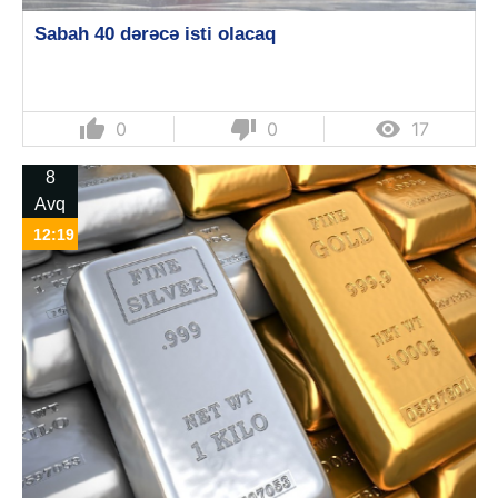
Sabah 40 dərəcə isti olacaq
thumb_up
thumb_down

0
0
17
8
Avq
12:19