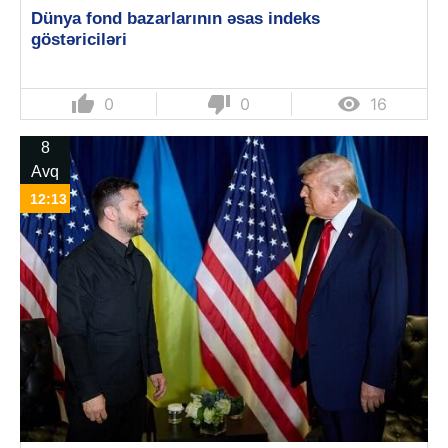
Dünya fond bazarlarının əsas indeks
göstəriciləri
thumb_up
thumb_down

0
0
16
8
Avq
12:13