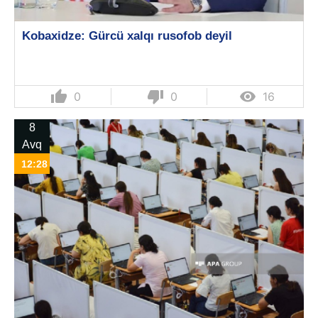
Kobaxidze: Gürcü xalqı rusofob deyil
thumb_up
thumb_down

0
0
16
8
Avq
12:28