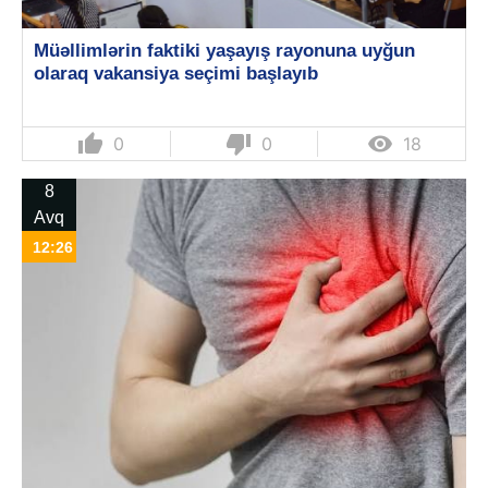
Müəllimlərin faktiki yaşayış rayonuna uyğun
olaraq vakansiya seçimi başlayıb
thumb_up
thumb_down

0
0
18
8
Avq
12:26