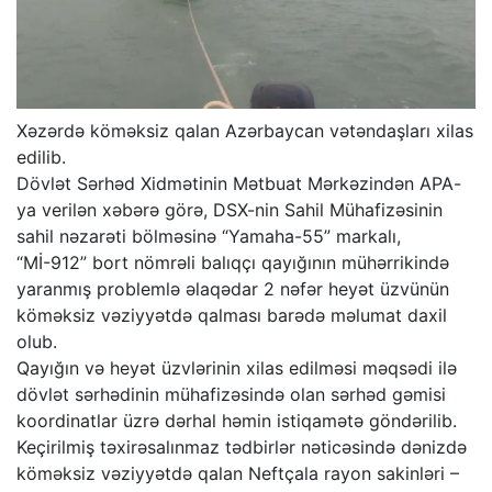
Xəzərdə köməksiz qalan Azərbaycan vətəndaşları xilas
edilib.
Dövlət Sərhəd Xidmətinin Mətbuat Mərkəzindən APA-
ya verilən xəbərə görə, DSX-nin Sahil Mühafizəsinin
sahil nəzarəti bölməsinə “Yamaha-55” markalı,
“Mİ-912” bort nömrəli balıqçı qayığının mühərrikində
yaranmış problemlə əlaqədar 2 nəfər heyət üzvünün
köməksiz vəziyyətdə qalması barədə məlumat daxil
olub.
Qayığın və heyət üzvlərinin xilas edilməsi məqsədi ilə
dövlət sərhədinin mühafizəsində olan sərhəd gəmisi
koordinatlar üzrə dərhal həmin istiqamətə göndərilib.
Keçirilmiş təxirəsalınmaz tədbirlər nəticəsində dənizdə
köməksiz vəziyyətdə qalan Neftçala rayon sakinləri –