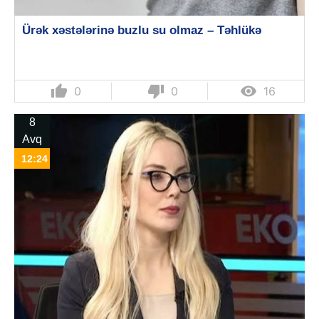
Ürək xəstələrinə buzlu su olmaz – Təhlükə
thumb_up
thumb_down

0
0
16
8
Avq
12:24