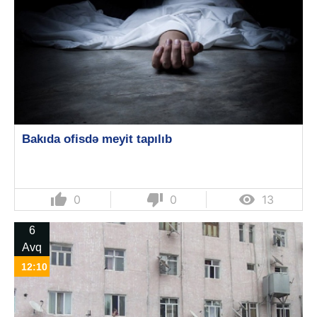
Bakıda ofisdə meyit tapılıb
thumb_up
thumb_down

0
0
13
6
Avq
12:10