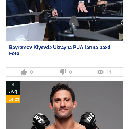
Bayramov Kiyevdə Ukrayna PUA-larına baxdı -
Foto
thumb_up
thumb_down

0
0
14
4
Avq
14:23