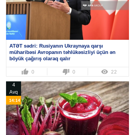
ATƏT sədri: Rusiyanın Ukraynaya qarşı
müharibəsi Avropanın təhlükəsizliyi üçün ən
böyük çağırış olaraq qalır
thumb_up
thumb_down

0
0
22
4
Avq
14:14