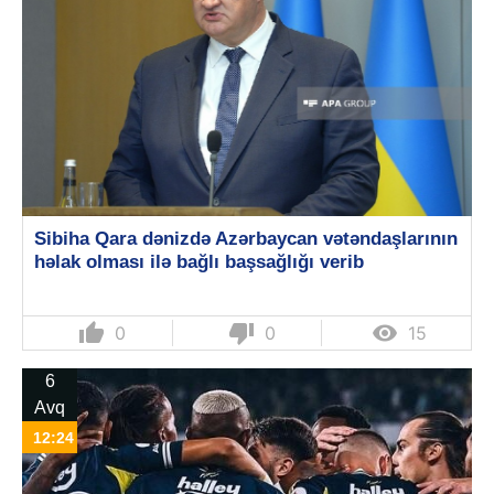
Sibiha Qara dənizdə Azərbaycan vətəndaşlarının
həlak olması ilə bağlı başsağlığı verib
thumb_up
thumb_down

0
0
15
6
Avq
12:24