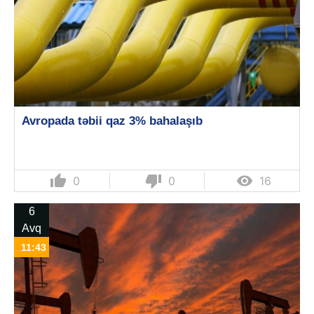
Avropada təbii qaz 3% bahalaşıb
thumb_up
thumb_down

0
0
16
6
Avq
11:43