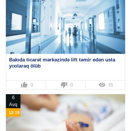
Bakıda ticarət mərkəzində lift təmir edən usta
yıxılaraq ölüb
thumb_up
thumb_down

0
0
15
6
Avq
12:15