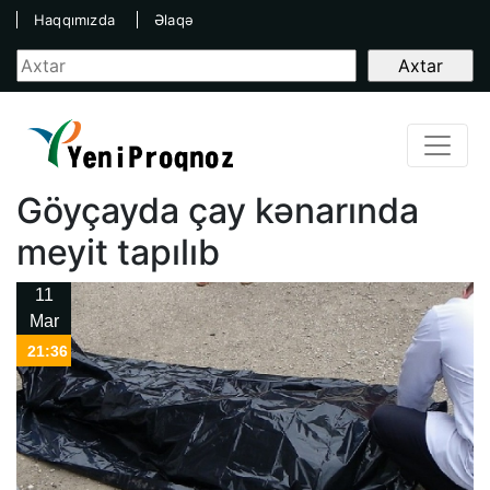
Haqqımızda
Əlaqə
Göyçayda çay kənarında
meyit tapılıb
11
Mar
21:36