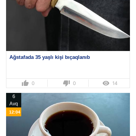
Ağstafada 35 yaşlı kişi bıçaqlanıb
thumb_up
thumb_down

0
0
14
6
Avq
12:04