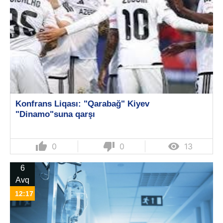
Konfrans Liqası: "Qarabağ" Kiyev
"Dinamo"suna qarşı
thumb_up
thumb_down

0
0
13
6
Avq
12:17