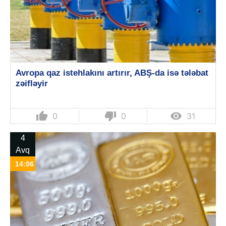
Avropa qaz istehlakını artırır, ABŞ-da isə tələbat
zəifləyir
thumb_up
thumb_down

0
0
31
4
Avq
14:06