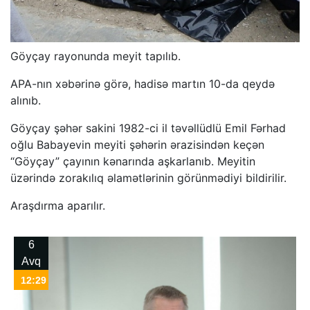
Göyçay rayonunda meyit tapılıb.
APA-nın xəbərinə görə, hadisə martın 10-da qeydə
alınıb.
Göyçay şəhər sakini 1982-ci il təvəllüdlü Emil Fərhad
oğlu Babayevin meyiti şəhərin ərazisindən keçən
“Göyçay” çayının kənarında aşkarlanıb. Meyitin
üzərində zorakılıq əlamətlərinin görünmədiyi bildirilir.
Araşdırma aparılır.
6
Avq
12:29