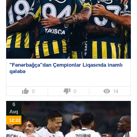
"Fənərbağça"dan Çempionlar Liqasında inamlı
qələbə
thumb_up
thumb_down

0
0
14
6
Avq
12:22