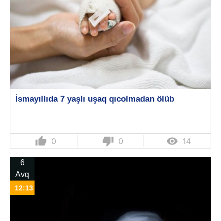
İsmayıllıda 7 yaşlı uşaq qıcolmadan ölüb
thumb_up
thumb_down

0
0
14
6
Avq
12:13