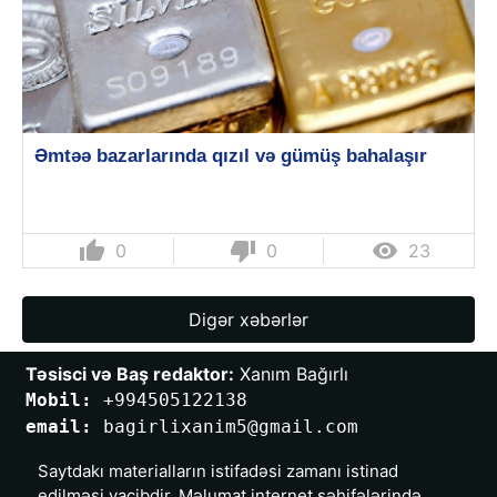
Əmtəə bazarlarında qızıl və gümüş bahalaşır
thumb_up
thumb_down

0
0
23
Digər xəbərlər
Təsisci və Baş redaktor:
 Xanım Bağırlı
Mobil: 
+994505122138
email: 
bagirlixanim5@gmail.com
Saytdakı materialların istifadəsi zamanı istinad
edilməsi vacibdir. Məlumat internet səhifələrində