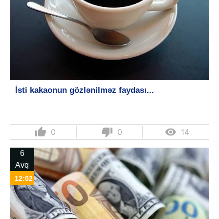
İsti kakaonun gözlənilməz faydası...
thumb_up
thumb_down

0
0
14
6
Avq
12:02