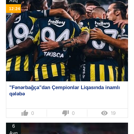
Avq
12:24
"Fənərbağça"dan Çempionlar Liqasında inamlı
qələbə
thumb_up
thumb_down

0
0
19
6
Avq