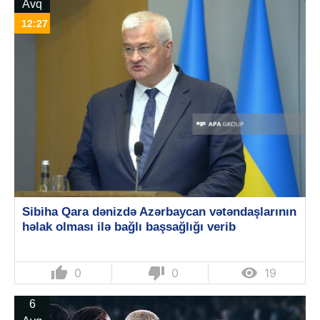
Avq
12:27
Sibiha Qara dənizdə Azərbaycan vətəndaşlarının
həlak olması ilə bağlı başsağlığı verib
thumb_up
thumb_down

0
0
19
6