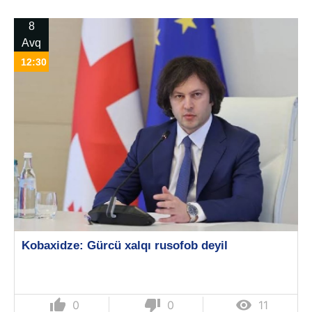
8
Avq
12:30
Kobaxidze: Gürcü xalqı rusofob deyil
thumb_up
thumb_down

0
0
11