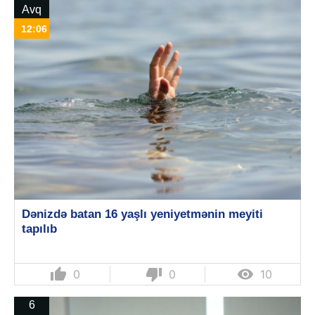
Avq
12:06
Dənizdə batan 16 yaşlı yeniyetmənin meyiti
tapılıb
thumb_up
thumb_down

0
0
10
6