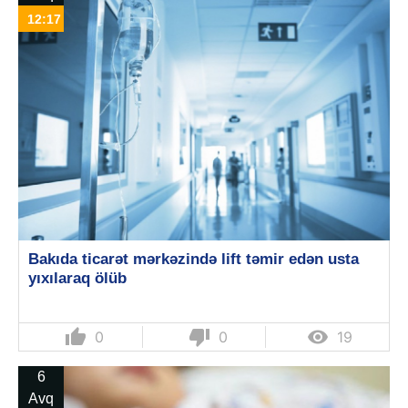
12:17
Bakıda ticarət mərkəzində lift təmir edən usta
yıxılaraq ölüb
thumb_up
thumb_down

0
0
19
6
Avq