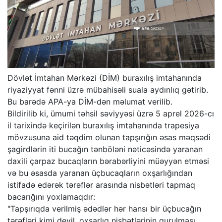
Dövlət İmtahan Mərkəzi (DİM) buraxılış imtahanında
riyaziyyat fənni üzrə mübahisəli suala aydınlıq gətirib.
Bu barədə APA-ya DİM-dən məlumat verilib.
Bildirilib ki, ümumi təhsil səviyyəsi üzrə 5 aprel 2026-cı
il tarixində keçirilən buraxılış imtahanında trapesiya
mövzusuna aid təqdim olunan tapşırığın əsas məqsədi
şagirdlərin iti bucağın tənböləni nəticəsində yaranan
daxili çarpaz bucaqların bərabərliyini müəyyən etməsi
və bu əsasda yaranan üçbucaqların oxşarlığından
istifadə edərək tərəflər arasında nisbətləri tapmaq
bacarığını yoxlamaqdır:
"Tapşırıqda verilmiş ədədlər hər hansı bir üçbucağın
tərəfləri kimi deyil, oxşarlıq nisbətlərinin qurulması