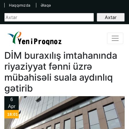
Haqqımızda
Əlaqə
DİM buraxılış imtahanında
riyaziyyat fənni üzrə
mübahisəli suala aydınlıq
gətirib
6
Apr
18:01