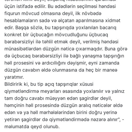
üçün istifadə edilir. Bu ədədlərin seçilməsi həndəsi
fiqurun mövcud olmasına deyil, ilk növbədə
hesablamaların sadə və əlçatan aparılmasına xidmət
edir. Başqa sözlə, bu tapşırıqda yoxlanılan bacarıq
konkret bir üçbucağın mövcudluğunu üçbucaq
bərabərsizliyi ilə təhlil etmək deyil, verilmiş həndəsi
münasibətlərdən düzgün nəticə çıxarmaqdır. Buna görə
də üçbucaq bərabərsizliyi ilə bağlı yanaşma tapşırığın
həll prosesini və ardıcıllığını dəyişmir, eyni zamanda
düzgün cavabın əldə olunmasına da heç bir maneə
yaratmır.
Bildiririk ki, bu tip açıq tapşırıqlar xüsusi
qiymətləndirmə meyarları əsasında yoxlanılır və yalnız
tam doğru cavabı müəyyən edən şagirdlər deyil,
həmçinin həll prosesində düzgün aralıq nəticələr əldə
edən və ya həll mərhələlərindən birini doğru yerinə
yetirən şagirdlər də qiymətləndirmədə nəzərə alınır", -
məlumatda qeyd olunub.