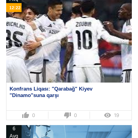
12:22
Konfrans Liqası: "Qarabağ" Kiyev
"Dinamo"suna qarşı
thumb_up
thumb_down

0
0
19
6
Avq