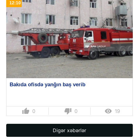
12:10
Bakıda ofisdə yanğın baş verib
thumb_up
thumb_down

0
0
19
Digər xəbərlər