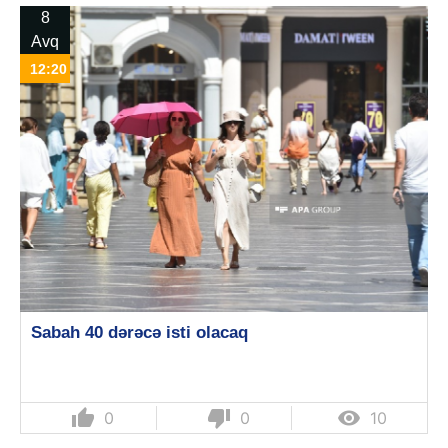
8
Avq
12:20
Sabah 40 dərəcə isti olacaq
thumb_up
thumb_down

0
0
10