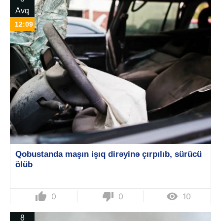
Avq
12:09
Qobustanda maşın işıq dirəyinə çırpılıb, sürücü
ölüb
thumb_up
thumb_down

0
0
10
8