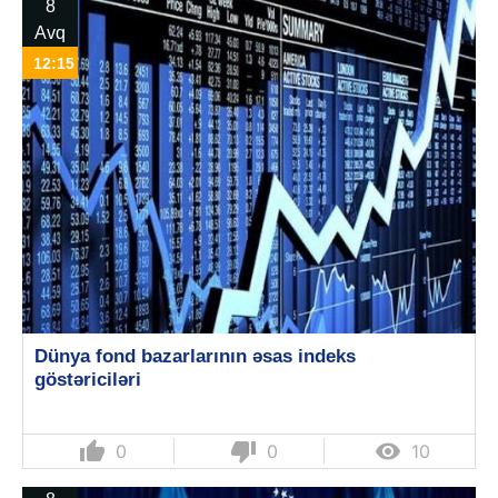
8
Avq
12:15
Dünya fond bazarlarının əsas indeks
göstəriciləri
thumb_up
thumb_down

0
0
10