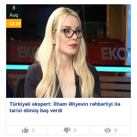
8
Avq
12:24
Türkiyəli ekspert: İlham Əliyevin rəhbərliyi ilə
tarixi dönüş baş verdi
thumb_up
thumb_down

0
0
9