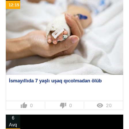
12:15
İsmayıllıda 7 yaşlı uşaq qıcolmadan ölüb
thumb_up
thumb_down

0
0
20
6
Avq