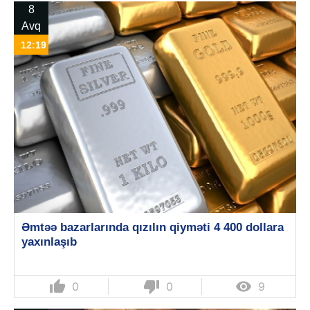
8
Avq
12:19
Əmtəə bazarlarında qızılın qiyməti 4 400 dollara
yaxınlaşıb
thumb_up
thumb_down

0
0
9