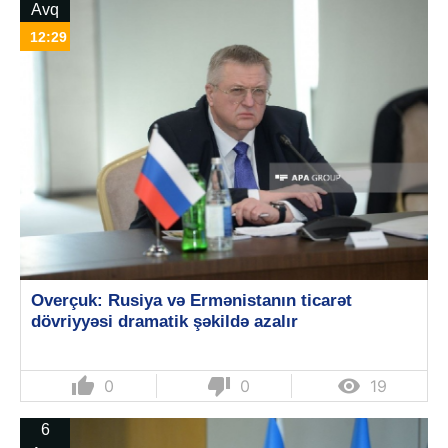
Avq
12:29
Overçuk: Rusiya və Ermənistanın ticarət
dövriyyəsi dramatik şəkildə azalır
thumb_up
thumb_down

0
0
19
6