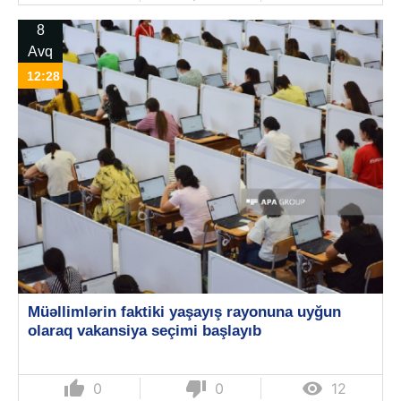
8
Avq
12:28
Müəllimlərin faktiki yaşayış rayonuna uyğun
olaraq vakansiya seçimi başlayıb
thumb_up
thumb_down

0
0
12