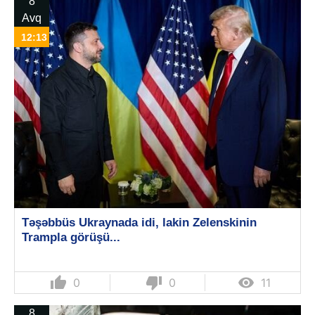
8
Avq
12:13
Təşəbbüs Ukraynada idi, lakin Zelenskinin
Trampla görüşü...
thumb_up
thumb_down

0
0
11
8