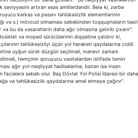
k səviyyəsini artıran əsas amillərdəndir. Belə ki, zərbə
uyucu karkas və passiv təhlükəsizlik elementlərinin
tığı və s.) mövcud olmaması səbəbindən toqquşmaların təsir
və bu da xəsarətlərin daha ağır olmasına gətirib çıxarır".
tosiklet və moped sürücülərinin diqqətinə çatdırır ki,
kçılarının təhlükəsizliyi üçün yol hərəkəti qaydalarına ciddi
raitinə uyğun sürət düzgün seçilməli, manevr zamanı
dilməli, həmçinin qoruyucu vasitələrdən istifadə təmin
lması ağır yol-nəqliyyat hadisələrinə, bəzən isə insan
nən faciələrə səbəb olur. Baş Dövlət Yol Polisi İdarəsi bir dah
ağa və təhlükəsizlik qaydalarına əməl etməyə çağırır".