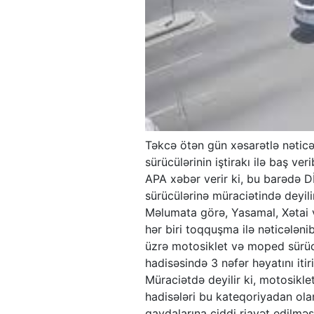
Təkcə ötən gün xəsarətlə nəticə
sürücülərinin iştirakı ilə baş veri
APA xəbər verir ki, bu barədə D
sürücülərinə müraciətində deyilir
Məlumata görə, Yasamal, Xətai v
hər biri toqquşma ilə nəticələnib
üzrə motosiklet və moped sürücü
hadisəsində 3 nəfər həyatını itiri
Müraciətdə deyilir ki, motosikle
hadisələri bu kateqoriyadan olan
qaydalarına ciddi riayət edilməsi