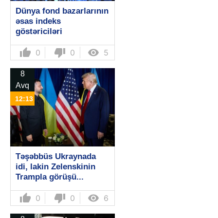
Dünya fond bazarlarının
əsas indeks
göstəriciləri
thumb_up
thumb_down

0
0
5
8
Avq
12:13
Təşəbbüs Ukraynada
idi, lakin Zelenskinin
Trampla görüşü...
thumb_up
thumb_down

0
0
6