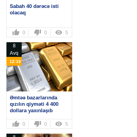
Sabah 40 dərəcə isti
olacaq
thumb_up
thumb_down

0
0
5
8
Avq
12:19
Əmtəə bazarlarında
qızılın qiyməti 4 400
dollara yaxınlaşıb
thumb_up
thumb_down

0
0
5