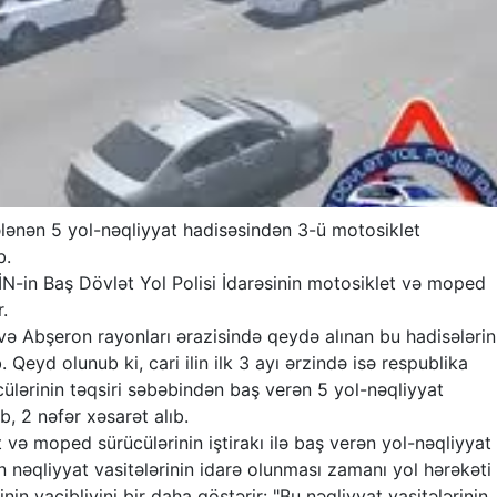
lənən 5 yol-nəqliyyat hadisəsindən 3-ü motosiklet
b.
İN-in Baş Dövlət Yol Polisi İdarəsinin motosiklet və moped
.
ə Abşeron rayonları ərazisində qeydə alınan bu hadisələrin
. Qeyd olunub ki, cari ilin ilk 3 ayı ərzində isə respublika
lərinin təqsiri səbəbindən baş verən 5 yol-nəqliyyat
b, 2 nəfər xəsarət alıb.
t və moped sürücülərinin iştirakı ilə baş verən yol-nəqliyyat
 nəqliyyat vasitələrinin idarə olunması zamanı yol hərəkəti
nin vacibliyini bir daha göstərir: "Bu nəqliyyat vasitələrinin