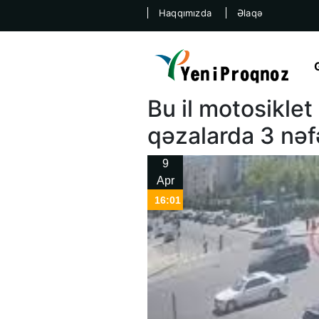
Haqqımızda
Əlaqə
Bu il motosiklet 
qəzalarda 3 nəf
9
Apr
16:01