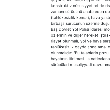
konstruktiv xüsusiyyətləri də ris
zamanı sürücünü əhatə edən qor
(təhlükəsizlik kəməri, hava yas
birbaşa sürücünün üzərinə düşür 
Baş Dövlət Yol Polisi İdarəsi mo
özlərinin və digər hərəkət iştira
riayət olunmalı, yol və hava şə
təhlükəsizlik qaydalarına əməl e
olunmalıdır: "Bu tələblərin pozu
həyatının itirilməsi ilə nəticələ
sürücüləri məsuliyyətli davranm