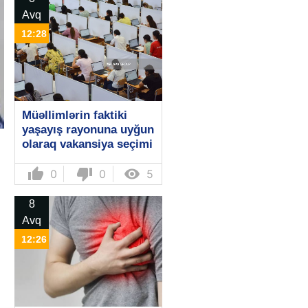
Avq
12:28
Müəllimlərin faktiki
yaşayış rayonuna uyğun
olaraq vakansiya seçimi
başlayıb
thumb_up
thumb_down

0
0
5
8
Avq
12:26