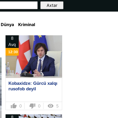
Dünya
Kriminal
8
Avq
12:30
Kobaxidze: Gürcü xalqı
rusofob deyil
thumb_up
thumb_down

0
0
5
8