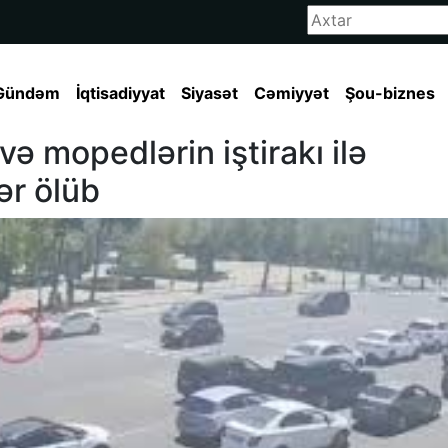
Gündəm
İqtisadiyyat
Siyasət
Cəmiyyət
Şou-biznes
və mopedlərin iştirakı ilə
ər ölüb