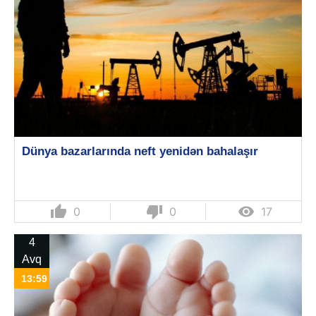
Dünya bazarlarında neft yenidən bahalaşır
thumb_up
thumb_down

0
0
17
4
Avq
13:59