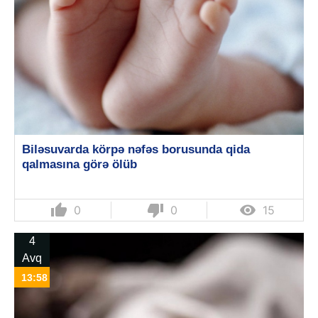
Biləsuvarda körpə nəfəs borusunda qida
qalmasına görə ölüb
thumb_up
thumb_down

0
0
15
4
Avq
13:58