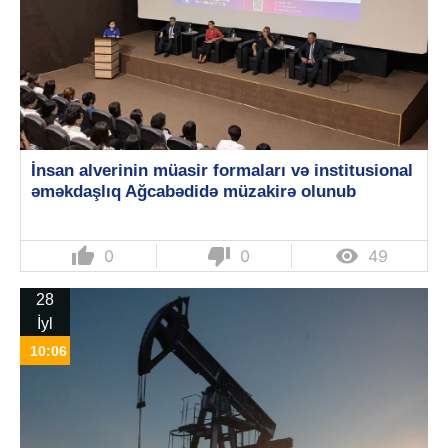
İnsan alverinin müasir formaları və institusional
əməkdaşlıq Ağcabədidə müzakirə olunub
thumb_up
thumb_down

0
0
49
28
İyl
10:06