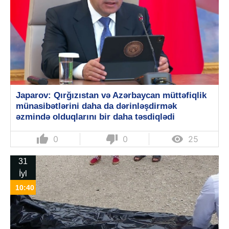
Japarov: Qırğızıstan və Azərbaycan müttəfiqlik
münasibətlərini daha da dərinləşdirmək
əzmində olduqlarını bir daha təsdiqlədi
thumb_up
thumb_down

0
0
25
31
İyl
10:40