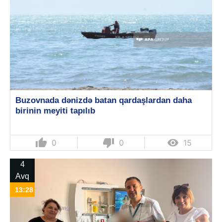
Buzovnada dənizdə batan qardaşlardan daha
birinin meyiti tapılıb
thumb_up
thumb_down

0
0
15
4
Avq
13:28