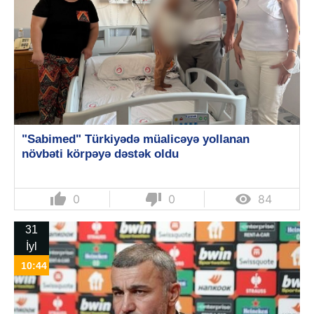
"Sabimed" Türkiyədə müalicəyə yollanan
növbəti körpəyə dəstək oldu
thumb_up
thumb_down

0
0
84
31
İyl
10:44