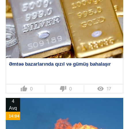
Əmtəə bazarlarında qızıl və gümüş bahalaşır
thumb_up
thumb_down

0
0
17
4
Avq
14:04