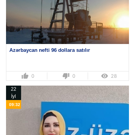
Azərbaycan nefti 96 dollara satılır
thumb_up
thumb_down

0
0
28
22
İyl
09:32