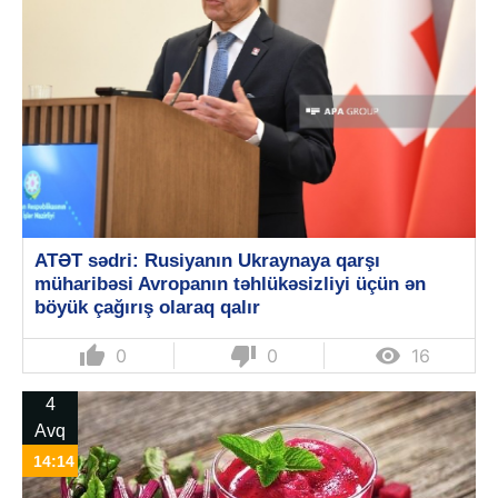
ATƏT sədri: Rusiyanın Ukraynaya qarşı
müharibəsi Avropanın təhlükəsizliyi üçün ən
böyük çağırış olaraq qalır
thumb_up
thumb_down

0
0
16
4
Avq
14:14