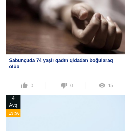
Sabunçuda 74 yaşlı qadın qidadan boğularaq
ölüb
thumb_up
thumb_down

0
0
15
4
Avq
13:56