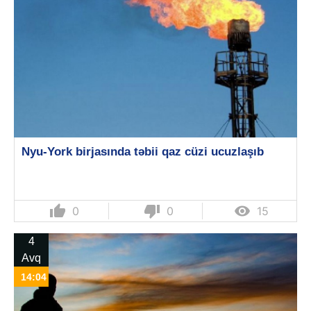
Nyu-York birjasında təbii qaz cüzi ucuzlaşıb
thumb_up
thumb_down

0
0
15
4
Avq
14:04