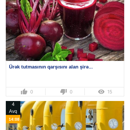
Ürək tutmasının qarşısını alan şirə...
thumb_up
thumb_down

0
0
15
4
Avq
14:08