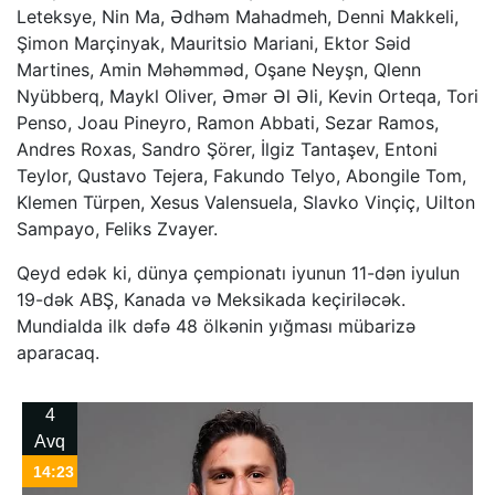
Leteksye, Nin Ma, Ədhəm Mahadmeh, Denni Makkeli,
Şimon Marçinyak, Mauritsio Mariani, Ektor Səid
Martines, Amin Məhəmməd, Oşane Neyşn, Qlenn
Nyübberq, Maykl Oliver, Əmər Əl Əli, Kevin Orteqa, Tori
Penso, Joau Pineyro, Ramon Abbati, Sezar Ramos,
Andres Roxas, Sandro Şörer, İlgiz Tantaşev, Entoni
Teylor, Qustavo Tejera, Fakundo Telyo, Abongile Tom,
Klemen Türpen, Xesus Valensuela, Slavko Vinçiç, Uilton
Sampayo, Feliks Zvayer.
Qeyd edək ki, dünya çempionatı iyunun 11-dən iyulun
19-dək ABŞ, Kanada və Meksikada keçiriləcək.
Mundialda ilk dəfə 48 ölkənin yığması mübarizə
aparacaq.
4
Avq
14:23