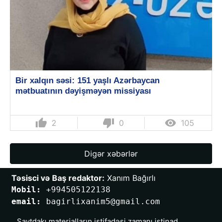
Bir xalqın səsi: 151 yaşlı Azərbaycan
mətbuatının dəyişməyən missiyası
thumb_up
thumb_down

2
0
105
Digər xəbərlər
Təsisci və Baş redaktor:
 Xanım Bağırlı
Mobil: 
+994505122138
email: 
bagirlixanim5@gmail.com
Saytdakı materialların istifadəsi zamanı istinad