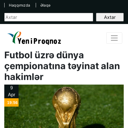
Haqqımızda
Əlaqə
Futbol üzrə dünya
çempionatına təyinat alan
hakimlər
9
Apr
19:56