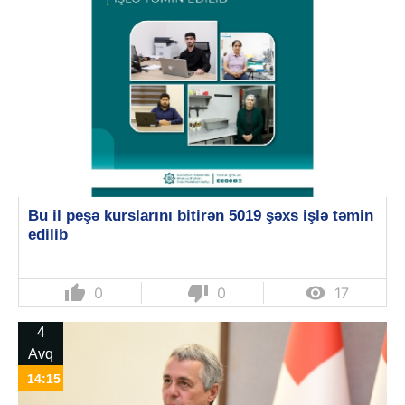
Bu il peşə kurslarını bitirən 5019 şəxs işlə təmin
edilib
thumb_up
thumb_down

0
0
17
4
Avq
14:15