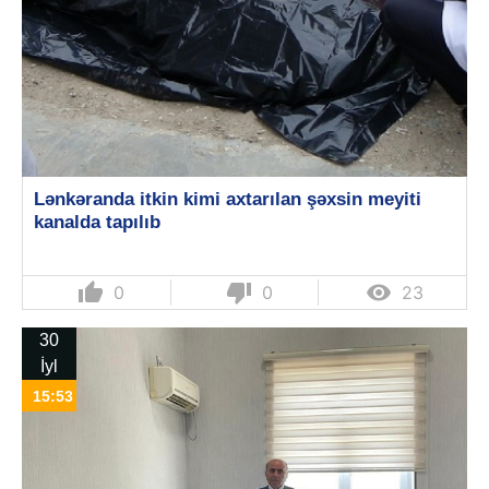
Lənkəranda itkin kimi axtarılan şəxsin meyiti
kanalda tapılıb
thumb_up
thumb_down

0
0
23
30
İyl
15:53