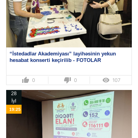
“İstedadlar Akademiyası” layihəsinin yekun
hesabat konserti keçirilib - FOTOLAR
thumb_up
thumb_down

0
0
107
28
İyl
19:25