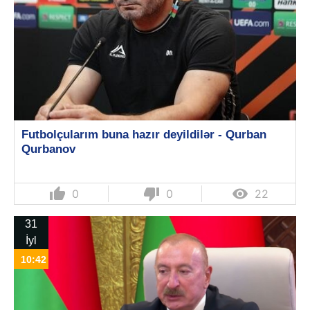
Futbolçularım buna hazır deyildilər - Qurban
Qurbanov
thumb_up
thumb_down

0
0
22
31
İyl
10:42