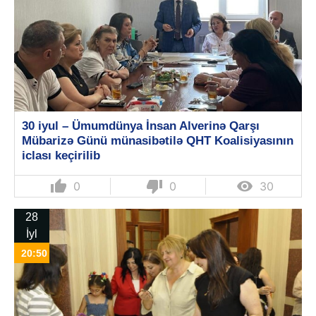
30 iyul – Ümumdünya İnsan Alverinə Qarşı
Mübarizə Günü münasibətilə QHT Koalisiyasının
iclası keçirilib
thumb_up
thumb_down

0
0
30
28
İyl
20:50