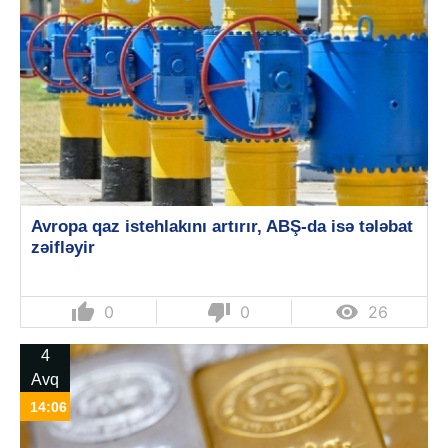
Avropa qaz istehlakını artırır, ABŞ-da isə tələbat
zəifləyir
thumb_up
thumb_down

0
0
26
4
Avq
14:06