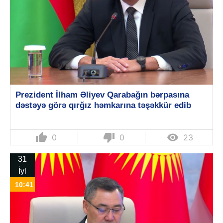
Prezident İlham Əliyev Qarabağın bərpasına
dəstəyə görə qırğız həmkarına təşəkkür edib
thumb_up
thumb_down

0
0
23
31
İyl
10:41