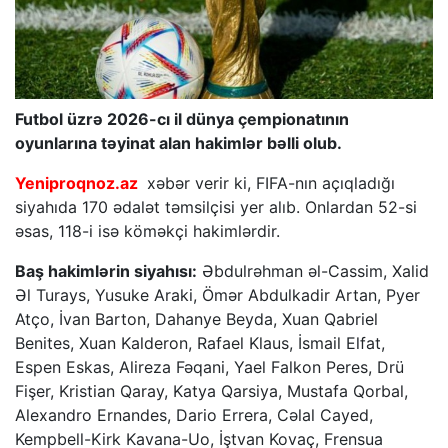
Futbol üzrə 2026-cı il dünya çempionatının
oyunlarına təyinat alan hakimlər bəlli olub.
Yeniproqnoz.az
xəbər verir ki, FIFA-nın açıqladığı
siyahıda 170 ədalət təmsilçisi yer alıb. Onlardan 52-si
əsas, 118-i isə köməkçi hakimlərdir.
Baş hakimlərin siyahısı:
Əbdulrəhman əl-Cassim, Xalid
Əl Turays, Yusuke Araki, Ömər Abdulkadir Artan, Pyer
Atço, İvan Barton, Dahanye Beyda, Xuan Qabriel
Benites, Xuan Kalderon, Rafael Klaus, İsmail Elfat,
Espen Eskas, Alireza Fəqani, Yael Falkon Peres, Drü
Fişer, Kristian Qaray, Katya Qarsiya, Mustafa Qorbal,
Alexandro Ernandes, Dario Errera, Cəlal Cayed,
Kempbell-Kirk Kavana-Uo, İştvan Kovaç, Frensua