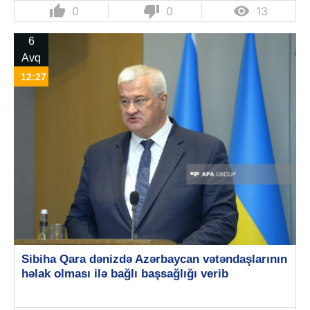
thumb_up
thumb_down

0
0
13
6
Avq
12:27
Sibiha Qara dənizdə Azərbaycan vətəndaşlarının
həlak olması ilə bağlı başsağlığı verib