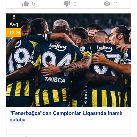
thumb_up
thumb_down

0
0
11
6
Avq
12:24
"Fənərbağça"dan Çempionlar Liqasında inamlı
qələbə