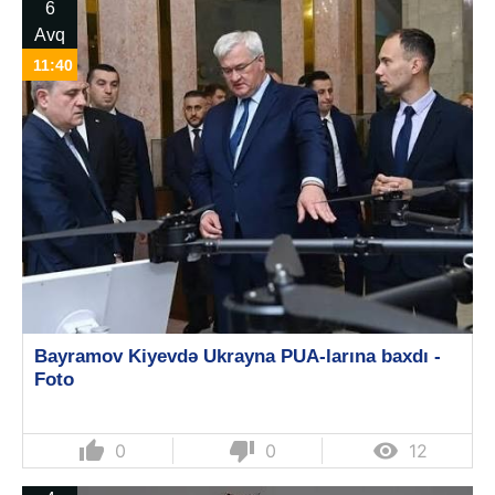
6
Avq
11:40
Bayramov Kiyevdə Ukrayna PUA-larına baxdı -
Foto
thumb_up
thumb_down

0
0
12