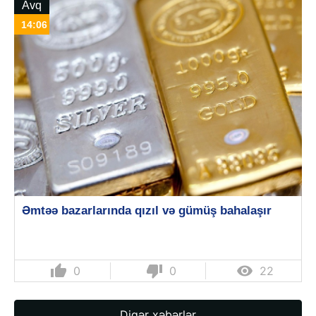
Avq
14:06
Əmtəə bazarlarında qızıl və gümüş bahalaşır
thumb_up
thumb_down

0
0
22
Digər xəbərlər