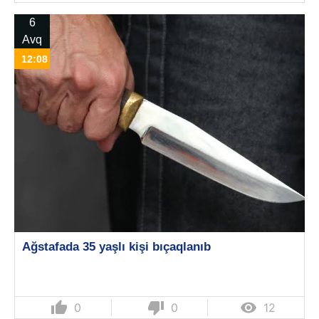
6
Avq
12:08
Ağstafada 35 yaşlı kişi bıçaqlanıb
thumb_up
thumb_down

0
0
12