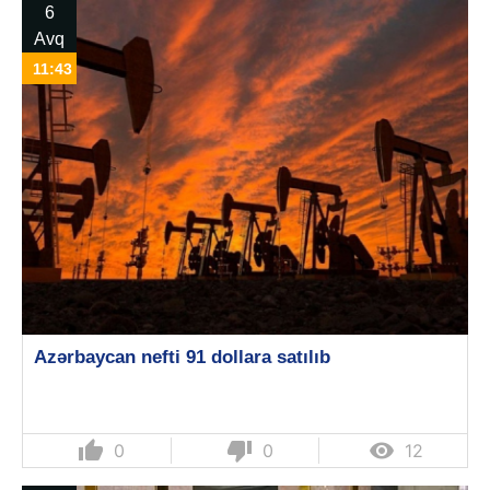
6
Avq
11:43
Azərbaycan nefti 91 dollara satılıb
thumb_up
thumb_down

0
0
12