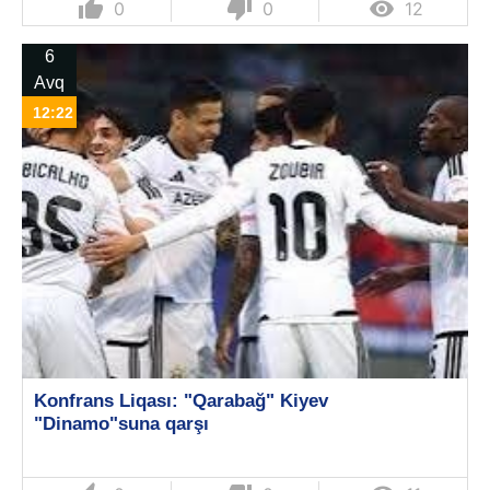
thumb_up
thumb_down

0
0
12
6
Avq
12:22
Konfrans Liqası: "Qarabağ" Kiyev
"Dinamo"suna qarşı