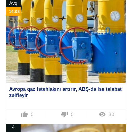
Avq
14:08
Avropa qaz istehlakını artırır, ABŞ-da isə tələbat
zəifləyir
thumb_up
thumb_down

0
0
30
4