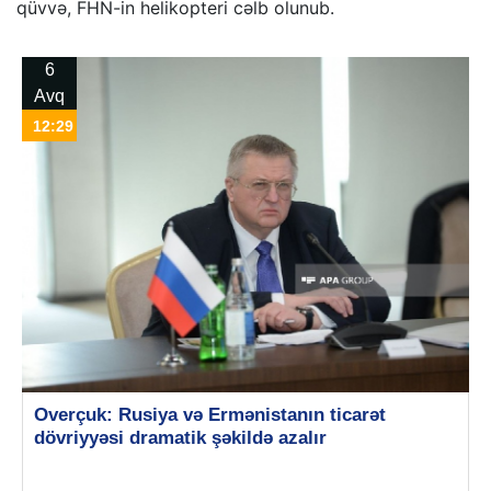
qüvvə, FHN-in helikopteri cəlb olunub.
6
Avq
12:29
Overçuk: Rusiya və Ermənistanın ticarət
dövriyyəsi dramatik şəkildə azalır