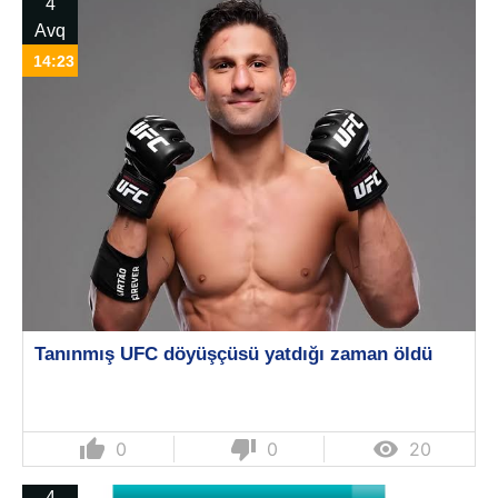
4
Avq
14:23
Tanınmış UFC döyüşçüsü yatdığı zaman öldü
thumb_up
thumb_down

0
0
20
4