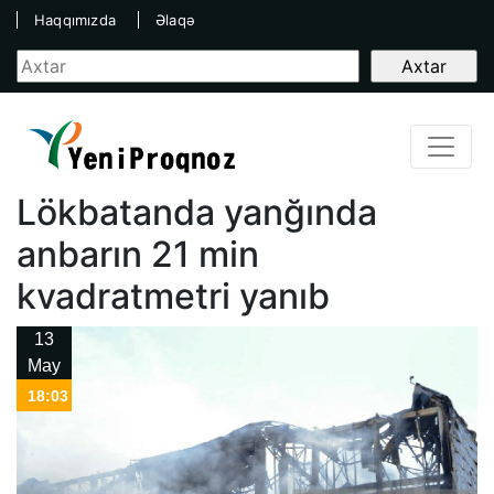
Haqqımızda
Əlaqə
Lökbatanda yanğında
anbarın 21 min
kvadratmetri yanıb
13
May
18:03