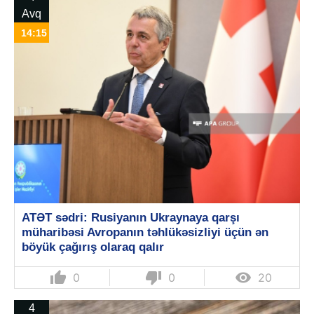
Avq
14:15
ATƏT sədri: Rusiyanın Ukraynaya qarşı
müharibəsi Avropanın təhlükəsizliyi üçün ən
böyük çağırış olaraq qalır
thumb_up
thumb_down

0
0
20
4