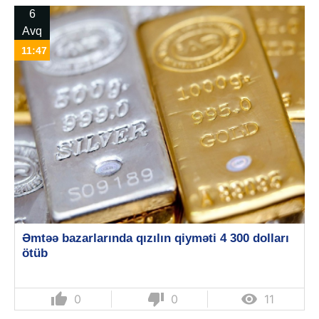
6
Avq
11:47
Əmtəə bazarlarında qızılın qiyməti 4 300 dolları
ötüb
thumb_up
thumb_down

0
0
11