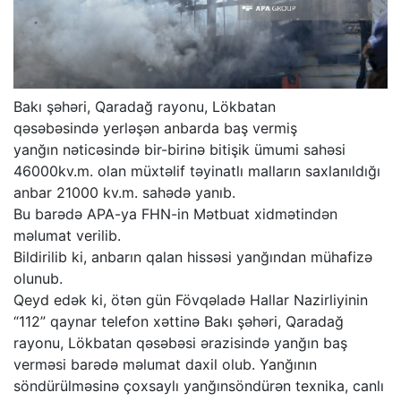
Bakı şəhəri, Qaradağ rayonu, Lökbatan
qəsəbəsində yerləşən anbarda baş vermiş
yanğın nəticəsində bir-birinə bitişik ümumi sahəsi
46000kv.m. olan müxtəlif təyinatlı malların saxlanıldığı
anbar 21000 kv.m. sahədə yanıb.
Bu barədə APA-ya FHN-in Mətbuat xidmətindən
məlumat verilib.
Bildirilib ki, anbarın qalan hissəsi yanğından mühafizə
olunub.
Qeyd edək ki, ötən gün Fövqəladə Hallar Nazirliyinin
“112” qaynar telefon xəttinə Bakı şəhəri, Qaradağ
rayonu, Lökbatan qəsəbəsi ərazisində yanğın baş
verməsi barədə məlumat daxil olub. Yanğının
söndürülməsinə çoxsaylı yanğınsöndürən texnika, canlı