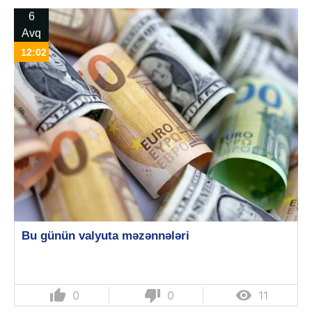
6
Avq
12:02
Bu günün valyuta məzənnələri
thumb_up
thumb_down

0
0
11