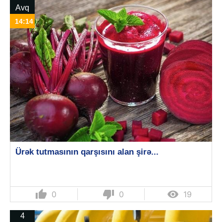
Avq
14:14
Ürək tutmasının qarşısını alan şirə...
thumb_up
thumb_down

0
0
19
4