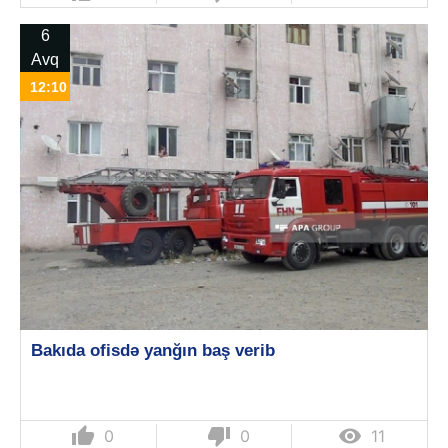
6
Avq
12:10
Bakıda ofisdə yanğın baş verib
thumb_up
thumb_down

0
0
11