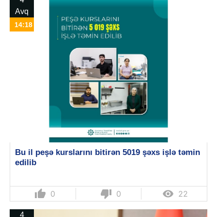
Avq
14:18
Bu il peşə kurslarını bitirən 5019 şəxs işlə təmin
edilib
thumb_up
thumb_down

0
0
22
4