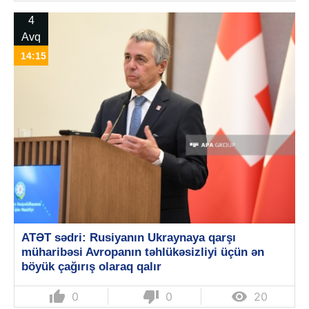
4
Avq
14:15
ATƏT sədri: Rusiyanın Ukraynaya qarşı
müharibəsi Avropanın təhlükəsizliyi üçün ən
böyük çağırış olaraq qalır
thumb_up
thumb_down

0
0
20