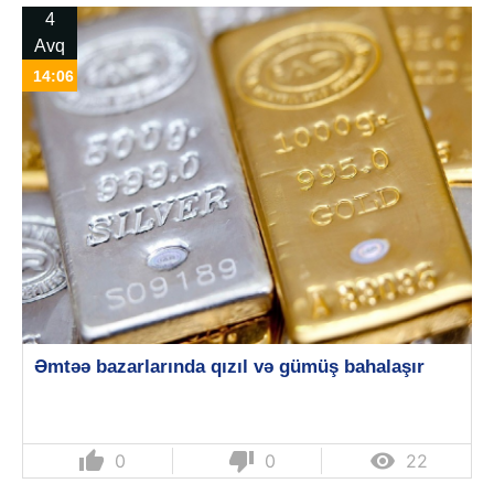
4
Avq
14:06
Əmtəə bazarlarında qızıl və gümüş bahalaşır
thumb_up
thumb_down

0
0
22