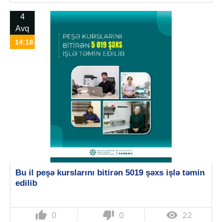
4
Avq
14:18
Bu il peşə kurslarını bitirən 5019 şəxs işlə təmin
edilib
thumb_up
thumb_down

0
0
22