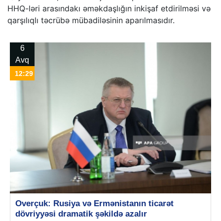
HHQ-ləri arasındakı əməkdaşlığın inkişaf etdirilməsi və
qarşılıqlı təcrübə mübadiləsinin aparılmasıdır.
6
Avq
12:29
Overçuk: Rusiya və Ermənistanın ticarət
dövriyyəsi dramatik şəkildə azalır