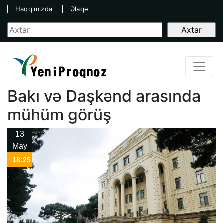
Haqqımızda
Əlaqə
Bakı və Daşkənd arasında
mühüm görüş
13
May
18:25