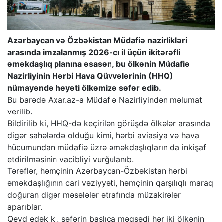
Azərbaycan və Özbəkistan Müdafiə nazirlikləri
arasında imzalanmış 2026-cı il üçün ikitərəfli
əməkdaşlıq planına əsasən, bu ölkənin Müdafiə
Nazirliyinin Hərbi Hava Qüvvələrinin (HHQ)
nümayəndə heyəti ölkəmizə səfər edib.
Bu barədə Axar.az-a Müdafiə Nazirliyindən məlumat
verilib.
​Bildirilib ki, HHQ-də keçirilən görüşdə ölkələr arasında
digər sahələrdə olduğu kimi, hərbi aviasiya və hava
hücumundan müdafiə üzrə əməkdaşlıqların da inkişaf
etdirilməsinin vacibliyi vurğulanıb.
Tərəflər, həmçinin Azərbaycan-Özbəkistan hərbi
əməkdaşlığının cari vəziyyəti, həmçinin qarşılıqlı maraq
doğuran digər məsələlər ətrafında müzakirələr
aparıblar.
​Qeyd edək ki, səfərin başlıca məqsədi hər iki ölkənin