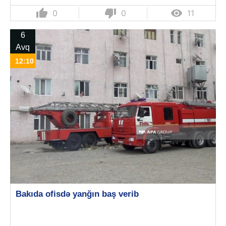
thumb_up
thumb_down

0
0
11
6
Avq
12:10
Bakıda ofisdə yanğın baş verib