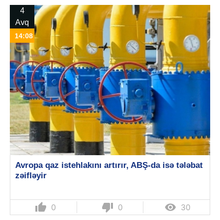
4
Avq
14:08
Avropa qaz istehlakını artırır, ABŞ-da isə tələbat
zəifləyir
thumb_up
thumb_down

0
0
30