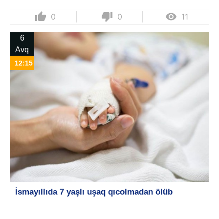
thumb_up
thumb_down

0
0
11
6
Avq
12:15
İsmayıllıda 7 yaşlı uşaq qıcolmadan ölüb