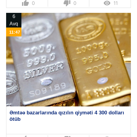
thumb_up
thumb_down

0
0
11
6
Avq
11:47
Əmtəə bazarlarında qızılın qiyməti 4 300 dolları
ötüb