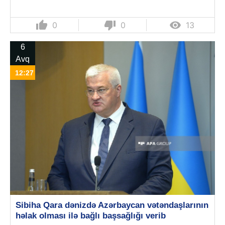
thumb_up
thumb_down

0
0
13
6
Avq
12:27
Sibiha Qara dənizdə Azərbaycan vətəndaşlarının
həlak olması ilə bağlı başsağlığı verib