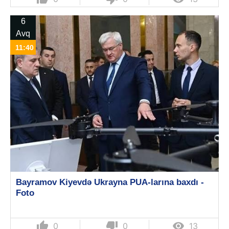
6
Avq
11:40
Bayramov Kiyevdə Ukrayna PUA-larına baxdı -
Foto
thumb_up
thumb_down

0
0
13