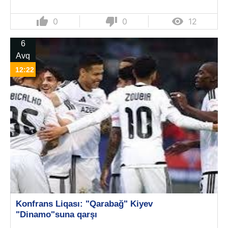
thumb_up
thumb_down

0
0
12
6
Avq
12:22
Konfrans Liqası: "Qarabağ" Kiyev
"Dinamo"suna qarşı