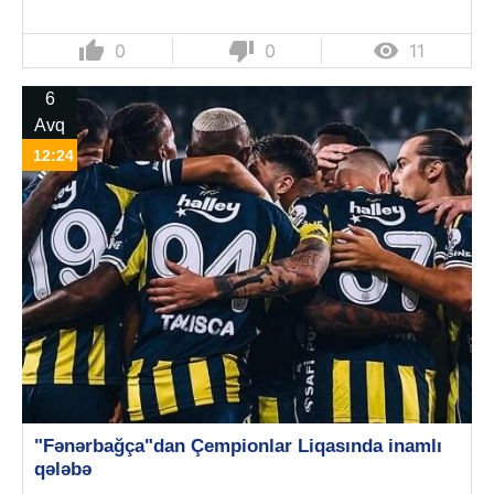
thumb_up
thumb_down

0
0
11
6
Avq
12:24
"Fənərbağça"dan Çempionlar Liqasında inamlı
qələbə