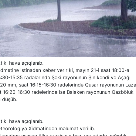
tiki hava açıqlanıb.
dmətinə istinadən xəbər verir ki, mayın 21-i saat 18:00-a
5:30-15:35 radələrində Şəki rayonunun Şin kəndi və Aşağı
5-20 mm, saat 16:15-16:30 radələrində Qusar rayonunun Laz
t 16:20-16:30 radələrində isə Balakən rayonunun Qazbölük
u düşüb.
tiki hava açıqlanıb.
eteorologiya Xidmətindən məlumat verilib.
umatına əsasən ölkə ərazisinin bəzi yerlərində yağıntılı