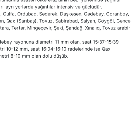
ı-ayrı yerlərdə yağıntılar intensiv və güclüdür.
uz, Culfa, Ordubad, Sədərək, Daşkəsən, Gədəbəy, Goranboy,
kən, Qax (Sarıbaş), Tovuz, Sabirabad, Salyan, Göygöl, Gəncə
tara, Tərtər, Mingəçevir, Şəki, Şahdağ, Xınalıq, Tovuz arabir
ədəbəy rayonuna diametri 11 mm olan, saat 15:37-15:39
tri 10-12 mm, saat 16:04-16:10 radələrində isə Qax
etri 8-10 mm olan dolu düşüb.