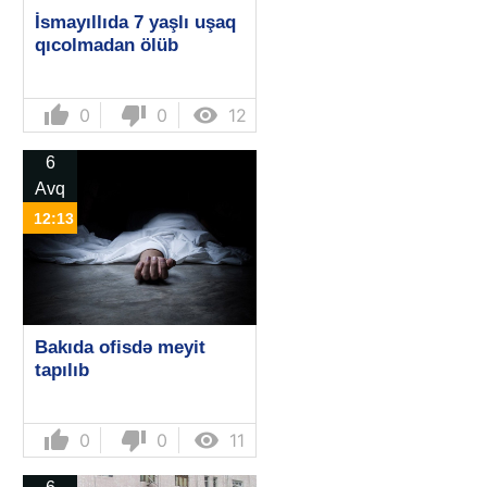
İsmayıllıda 7 yaşlı uşaq
qıcolmadan ölüb
thumb_up
thumb_down

0
0
12
6
Avq
12:13
Bakıda ofisdə meyit
tapılıb
thumb_up
thumb_down

0
0
11