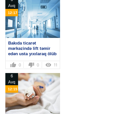
Avq
12:17
Bakıda ticarət
mərkəzində lift təmir
edən usta yıxılaraq ölüb
thumb_up
thumb_down

0
0
11
6
Avq
12:15