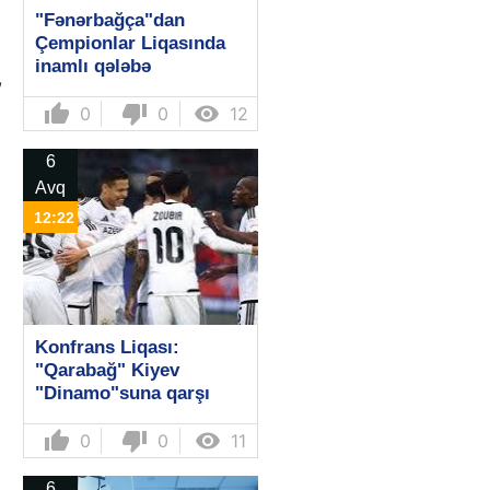
"Fənərbağça"dan
Çempionlar Liqasında
inamlı qələbə
,
thumb_up
thumb_down

0
0
12
6
Avq
12:22
Konfrans Liqası:
"Qarabağ" Kiyev
"Dinamo"suna qarşı
thumb_up
thumb_down

0
0
11
6