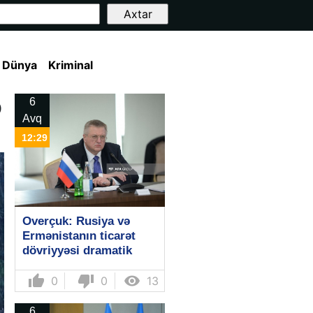
Dünya
Kriminal
b
6
Avq
12:29
Overçuk: Rusiya və
Ermənistanın ticarət
dövriyyəsi dramatik
şəkildə azalır
thumb_up
thumb_down

0
0
13
6