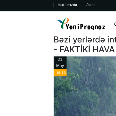
Haqqımızda
Əlaqə
Bəzi yerlərdə in
- FAKTİKİ HAVA
21
May
19:13