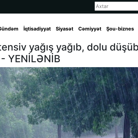
Gündəm
İqtisadiyyat
Siyasət
Cəmiyyət
Şou-biznes
tensiv yağış yağıb, dolu düşü
 - YENİLƏNİB