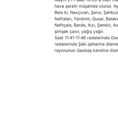
hava şəraiti müşahidə olunur. Ayr
Belə ki, Naxçıvan, Şərur, Şahb
Naftalan, Yardımlı, Qusar, Bala
Neftçala, Bərdə, Xızı, Şəmkir, As
şimşək çaxır, yağış yağır.
Saat 11:41-11:46 radələrində G
radələrində Şəki şəhərinə diame
rayonunun Qaxbaş kəndinə diam