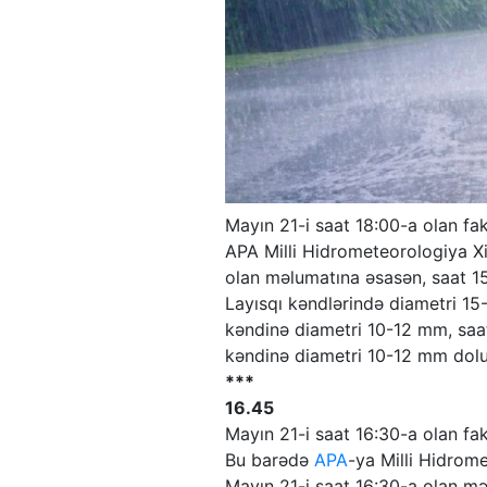
Mayın 21-i saat 18:00-a olan fak
APA Milli Hidrometeorologiya Xi
olan məlumatına əsasən, saat 1
Layısqı kəndlərində diametri 1
kəndinə diametri 10-12 mm, saa
kəndinə diametri 10-12 mm dol
***
16.45
Mayın 21-i saat 16:30-a olan fak
Bu barədə
APA
-ya Milli Hidrom
Mayın 21-i saat 16:30-a olan məl