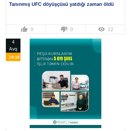
Tanınmış UFC döyüşçüsü yatdığı zaman öldü
thumb_up
thumb_down

0
0
22
4
Avq
14:18