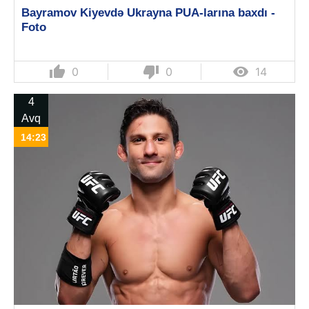
Bayramov Kiyevdə Ukrayna PUA-larına baxdı -
Foto
thumb_up
thumb_down

0
0
14
4
Avq
14:23