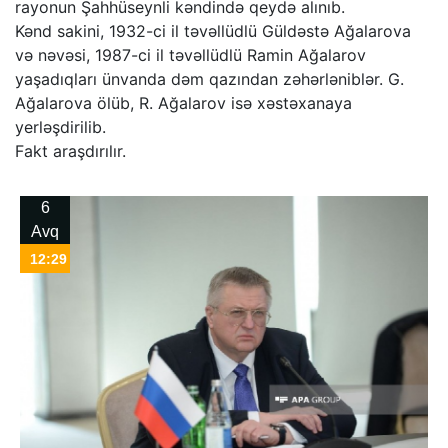
rayonun Şahhüseynli kəndində qeydə alınıb.
Kənd sakini, 1932-ci il təvəllüdlü Güldəstə Ağalarova
və nəvəsi, 1987-ci il təvəllüdlü Ramin Ağalarov
yaşadıqları ünvanda dəm qazından zəhərləniblər. G.
Ağalarova ölüb, R. Ağalarov isə xəstəxanaya
yerləşdirilib.
Fakt araşdırılır.
6
Avq
12:29