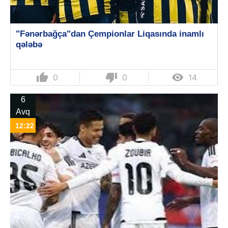
"Fənərbağça"dan Çempionlar Liqasında inamlı
qələbə
thumb_up
thumb_down

0
0
14
6
Avq
12:22