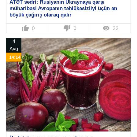
ATƏT sədri: Rusiyanın Ukraynaya qarşı
müharibəsi Avropanın təhlükəsizliyi üçün ən
böyük çağırış olaraq qalır
thumb_up
thumb_down

0
0
22
4
Avq
14:14