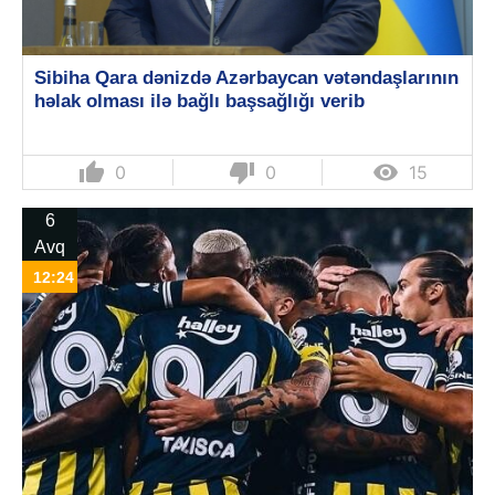
Sibiha Qara dənizdə Azərbaycan vətəndaşlarının
həlak olması ilə bağlı başsağlığı verib
thumb_up
thumb_down

0
0
15
6
Avq
12:24