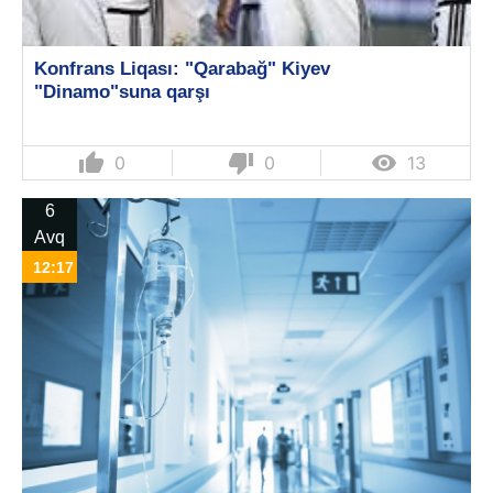
Konfrans Liqası: "Qarabağ" Kiyev
"Dinamo"suna qarşı
thumb_up
thumb_down

0
0
13
6
Avq
12:17