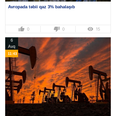
Avropada təbii qaz 3% bahalaşıb
thumb_up
thumb_down

0
0
15
6
Avq
11:43