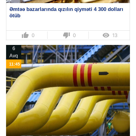
Əmtəə bazarlarında qızılın qiyməti 4 300 dolları
ötüb
thumb_up
thumb_down

0
0
13
6
Avq
11:45