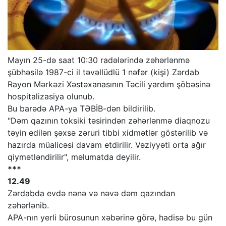
Mayın 25-də saat 10:30 radələrində zəhərlənmə
şübhəsilə 1987-ci il təvəllüdlü 1 nəfər (kişi) Zərdab
Rayon Mərkəzi Xəstəxanasının Təcili yardım şöbəsinə
hospitalizasiya olunub.
Bu barədə APA-ya TƏBİB-dən bildirilib.
"Dəm qazının toksiki təsirindən zəhərlənmə diaqnozu
təyin edilən şəxsə zəruri tibbi xidmətlər göstərilib və
hazırda müalicəsi davam etdirilir. Vəziyyəti orta ağır
qiymətləndirilir", məlumatda deyilir.
***
12.49
Zərdabda evdə nənə və nəvə dəm qazından
zəhərlənib.
APA-nın yerli bürosunun xəbərinə görə, hadisə bu gün