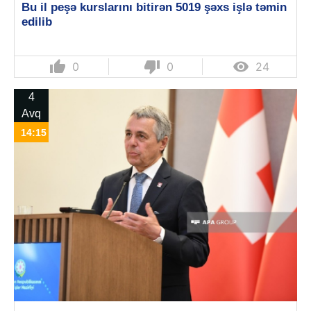
Bu il peşə kurslarını bitirən 5019 şəxs işlə təmin
edilib
thumb_up
thumb_down

0
0
24
4
Avq
14:15