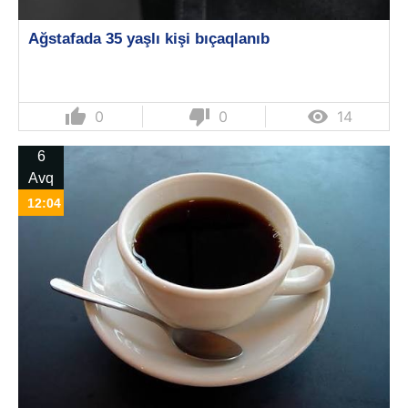
Ağstafada 35 yaşlı kişi bıçaqlanıb
thumb_up
thumb_down

0
0
14
6
Avq
12:04