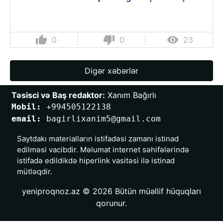
thumb_up
thumb_down

0
0
23
Digər xəbərlər
Təsisci və Baş redaktor:
 Xanım Bağırlı
Mobil: 
+994505122138
email: 
bagirlixanim5@gmail.com
Saytdakı materialların istifadəsi zamanı istinad
edilməsi vacibdir. Məlumat internet səhifələrində
istifadə edildikdə hiperlink vasitəsi ilə istinad
mütləqdir.
yeniproqnoz.az © 2026 Bütün müəllif hüquqları
qorunur.