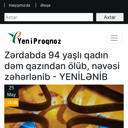
Haqqımızda
Əlaqə
Zərdabda 94 yaşlı qadın
dəm qazından ölüb, nəvəsi
zəhərlənib - YENİLƏNİB
25
May
19:45