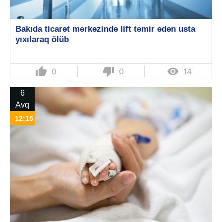
Bakıda ticarət mərkəzində lift təmir edən usta
yıxılaraq ölüb
thumb_up
thumb_down

0
0
14
6
Avq
12:15